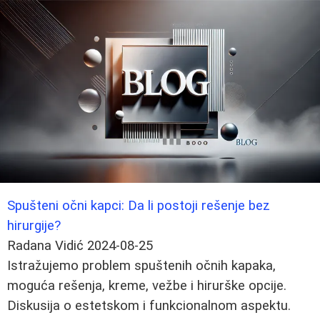
Spušteni očni kapci: Da li postoji rešenje bez
hirurgije?
Radana Vidić
2024-08-25
Istražujemo problem spuštenih očnih kapaka,
moguća rešenja, kreme, vežbe i hirurške opcije.
Diskusija o estetskom i funkcionalnom aspektu.