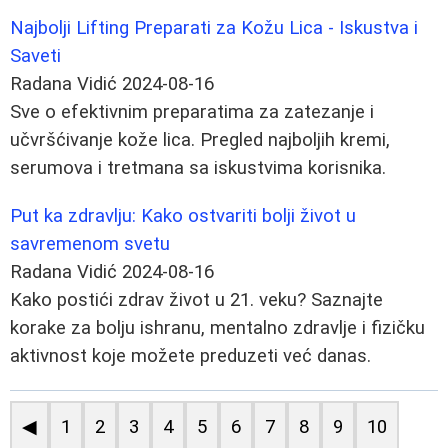
Najbolji Lifting Preparati za Kožu Lica - Iskustva i
Saveti
Radana Vidić
2024-08-16
Sve o efektivnim preparatima za zatezanje i
učvršćivanje kože lica. Pregled najboljih kremi,
serumova i tretmana sa iskustvima korisnika.
Put ka zdravlju: Kako ostvariti bolji život u
savremenom svetu
Radana Vidić
2024-08-16
Kako postići zdrav život u 21. veku? Saznajte
korake za bolju ishranu, mentalno zdravlje i fizičku
aktivnost koje možete preduzeti već danas.
◀
1
2
3
4
5
6
7
8
9
10