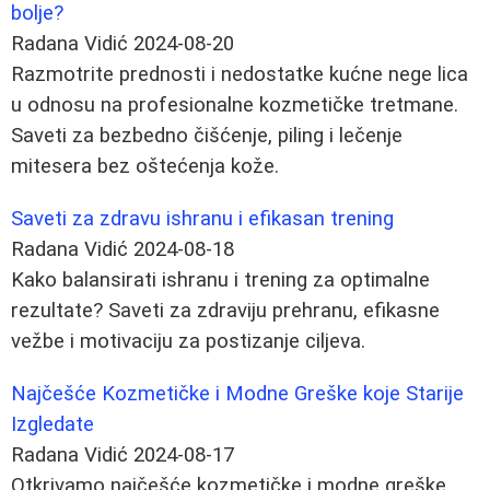
bolje?
Radana Vidić
2024-08-20
Razmotrite prednosti i nedostatke kućne nege lica
u odnosu na profesionalne kozmetičke tretmane.
Saveti za bezbedno čišćenje, piling i lečenje
mitesera bez oštećenja kože.
Saveti za zdravu ishranu i efikasan trening
Radana Vidić
2024-08-18
Kako balansirati ishranu i trening za optimalne
rezultate? Saveti za zdraviju prehranu, efikasne
vežbe i motivaciju za postizanje ciljeva.
Najčešće Kozmetičke i Modne Greške koje Starije
Izgledate
Radana Vidić
2024-08-17
Otkrivamo najčešće kozmetičke i modne greške