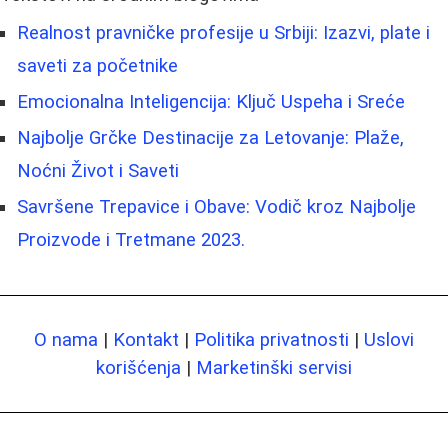
Realnost pravničke profesije u Srbiji: Izazvi, plate i
saveti za početnike
Emocionalna Inteligencija: Ključ Uspeha i Sreće
Najbolje Grčke Destinacije za Letovanje: Plaže,
Noćni Život i Saveti
Savršene Trepavice i Obave: Vodič kroz Najbolje
Proizvode i Tretmane 2023.
O nama
|
Kontakt
|
Politika privatnosti
|
Uslovi
korišćenja
|
Marketinški servisi