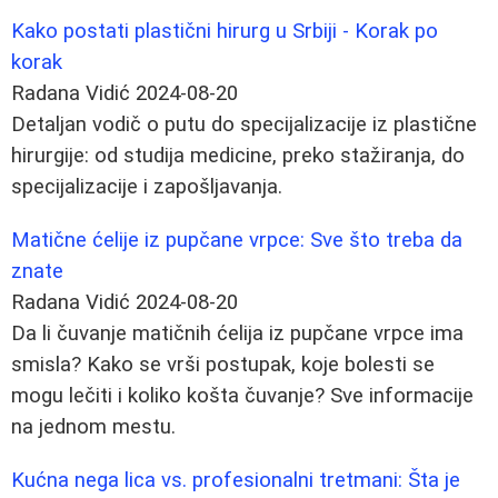
Kako postati plastični hirurg u Srbiji - Korak po
korak
Radana Vidić
2024-08-20
Detaljan vodič o putu do specijalizacije iz plastične
hirurgije: od studija medicine, preko stažiranja, do
specijalizacije i zapošljavanja.
Matične ćelije iz pupčane vrpce: Sve što treba da
znate
Radana Vidić
2024-08-20
Da li čuvanje matičnih ćelija iz pupčane vrpce ima
smisla? Kako se vrši postupak, koje bolesti se
mogu lečiti i koliko košta čuvanje? Sve informacije
na jednom mestu.
Kućna nega lica vs. profesionalni tretmani: Šta je