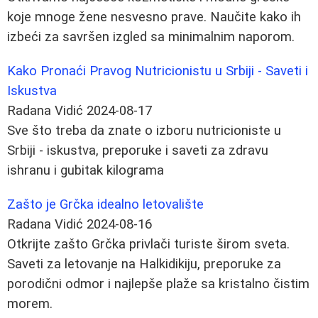
koje mnoge žene nesvesno prave. Naučite kako ih
izbeći za savršen izgled sa minimalnim naporom.
Kako Pronaći Pravog Nutricionistu u Srbiji - Saveti i
Iskustva
Radana Vidić
2024-08-17
Sve što treba da znate o izboru nutricioniste u
Srbiji - iskustva, preporuke i saveti za zdravu
ishranu i gubitak kilograma
Zašto je Grčka idealno letovalište
Radana Vidić
2024-08-16
Otkrijte zašto Grčka privlači turiste širom sveta.
Saveti za letovanje na Halkidikiju, preporuke za
porodični odmor i najlepše plaže sa kristalno čistim
morem.