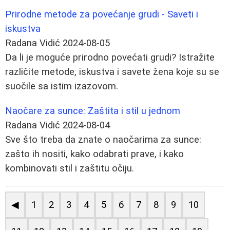
Prirodne metode za povećanje grudi - Saveti i
iskustva
Radana Vidić
2024-08-05
Da li je moguće prirodno povećati grudi? Istražite
različite metode, iskustva i savete žena koje su se
suočile sa istim izazovom.
Naočare za sunce: Zaštita i stil u jednom
Radana Vidić
2024-08-04
Sve što treba da znate o naočarima za sunce:
zašto ih nositi, kako odabrati prave, i kako
kombinovati stil i zaštitu očiju.
◀
1
2
3
4
5
6
7
8
9
10