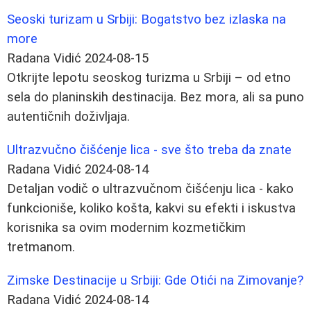
Seoski turizam u Srbiji: Bogatstvo bez izlaska na
more
Radana Vidić
2024-08-15
Otkrijte lepotu seoskog turizma u Srbiji – od etno
sela do planinskih destinacija. Bez mora, ali sa puno
autentičnih doživljaja.
Ultrazvučno čišćenje lica - sve što treba da znate
Radana Vidić
2024-08-14
Detaljan vodič o ultrazvučnom čišćenju lica - kako
funkcioniše, koliko košta, kakvi su efekti i iskustva
korisnika sa ovim modernim kozmetičkim
tretmanom.
Zimske Destinacije u Srbiji: Gde Otići na Zimovanje?
Radana Vidić
2024-08-14