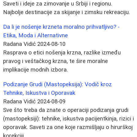
Saveti i ideje za zimovanje u Srbiji i regionu.
Najbolje destinacije za skijanje i zimsku rekreaciju.
Da li je nošenje krzneta moralno prihvatljivo? -
Etika, Moda i Alternativne
Radana Vidić
2024-08-10
Rasprava o etici nošenja krzna, razlike između
pravog i veštačkog krzna, te šire moralne
implikacije modnih izbora.
Podizanje Grudi (Mastopeksija): Vodič kroz
Tehnike, Iskustva i Oporavak
Radana Vidić
2024-08-09
Sve što treba da znate o operaciji podizanja grudi
(mastopeksiji): tehnike, iskustva pacijentkinja, rizici i
oporavak. Saveti za one koje razmišljaju o hirurškoj
korekciji.