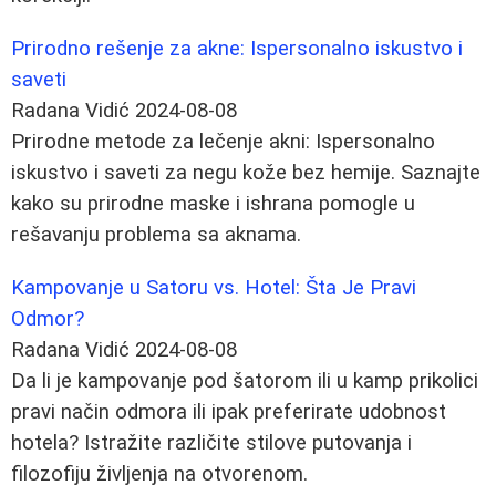
Prirodno rešenje za akne: Ispersonalno iskustvo i
saveti
Radana Vidić
2024-08-08
Prirodne metode za lečenje akni: Ispersonalno
iskustvo i saveti za negu kože bez hemije. Saznajte
kako su prirodne maske i ishrana pomogle u
rešavanju problema sa aknama.
Kampovanje u Satoru vs. Hotel: Šta Je Pravi
Odmor?
Radana Vidić
2024-08-08
Da li je kampovanje pod šatorom ili u kamp prikolici
pravi način odmora ili ipak preferirate udobnost
hotela? Istražite različite stilove putovanja i
filozofiju življenja na otvorenom.