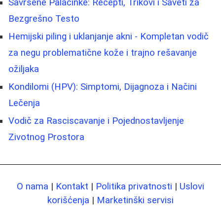
Savršene Palačinke: Recepti, Trikovi i Saveti za
Bezgrešno Testo
Hemijski piling i uklanjanje akni - Kompletan vodič
za negu problematične kože i trajno rešavanje
ožiljaka
Kondilomi (HPV): Simptomi, Dijagnoza i Načini
Lečenja
Vodič za Rasciscavanje i Pojednostavljenje
Zivotnog Prostora
O nama
|
Kontakt
|
Politika privatnosti
|
Uslovi
korišćenja
|
Marketinški servisi