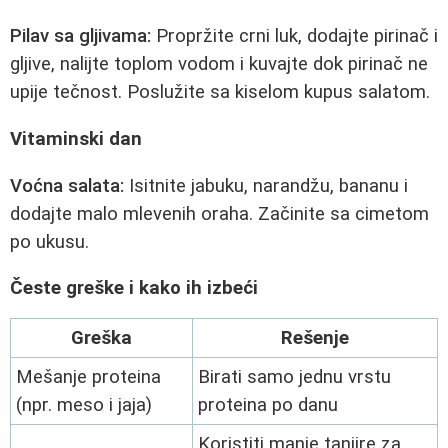
Pilav sa gljivama:
Propržite crni luk, dodajte pirinač i
gljive, nalijte toplom vodom i kuvajte dok pirinač ne
upije tečnost. Poslužite sa kiselom kupus salatom.
Vitaminski dan
Voćna salata:
Isitnite jabuku, narandžu, bananu i
dodajte malo mlevenih oraha. Začinite sa cimetom
po ukusu.
Česte greške i kako ih izbeći
Greška
Rešenje
Mešanje proteina
Birati samo jednu vrstu
(npr. meso i jaja)
proteina po danu
Koristiti manje tanjire za