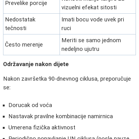
Prevelike porcije
vizuelni efekat sitosti
Nedostatak
Imati bocu vode uvek pri
tečnosti
ruci
Meriti se samo jednom
Često merenje
nedeljno ujutru
Održavanje nakon dijete
Nakon završetka 90-dnevnog ciklusa, preporučuje
se:
Dorucak od voća
Nastavak pravilne kombinacije namirnica
Umerena fizička aktivnost
Periodično ponavljanje UN ciklusa (posle pauze