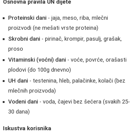
Osnovna pravila UN dijete
Proteinski dani
- jaja, meso, riba, mlečni
proizvodi (ne mešati vrste proteina)
Skrobni dani
- pirinač, krompir, pasulj, grašak,
proso
Vitaminski (voćni) dani
- voće, povrće, orašasti
plodovi (do 100g dnevno)
UH dani
- testenina, hleb, palačinke, kolači (bez
mlečnih proizvoda)
Vodeni dani
- voda, čajevi bez šećera (svakih 25-
30 dana)
Iskustva korisnika