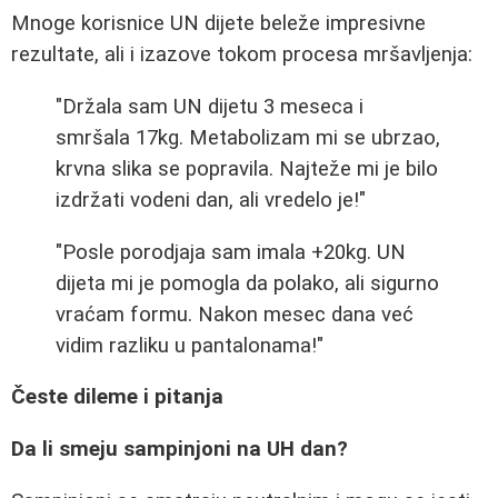
Mnoge korisnice UN dijete beleže impresivne
rezultate, ali i izazove tokom procesa mršavljenja:
"Držala sam UN dijetu 3 meseca i
smršala 17kg. Metabolizam mi se ubrzao,
krvna slika se popravila. Najteže mi je bilo
izdržati vodeni dan, ali vredelo je!"
"Posle porodjaja sam imala +20kg. UN
dijeta mi je pomogla da polako, ali sigurno
vraćam formu. Nakon mesec dana već
vidim razliku u pantalonama!"
Česte dileme i pitanja
Da li smeju sampinjoni na UH dan?