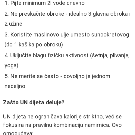
Pijte minimum 2l vode dnevno
Ne preskačite obroke - idealno 3 glavna obroka i
2 užine
Koristite maslinovo ulje umesto suncokretovog
(do 1 kašika po obroku)
Uključite blagu fizičku aktivnost (šetnja, plivanje,
yoga)
Ne merite se često - dovoljno je jednom
nedeljno
Zašto UN dijeta deluje?
UN dijeta ne ograničava kalorije striktno, već se
fokusira na pravilnu kombinaciju namirnica. Ovo
omogućava: