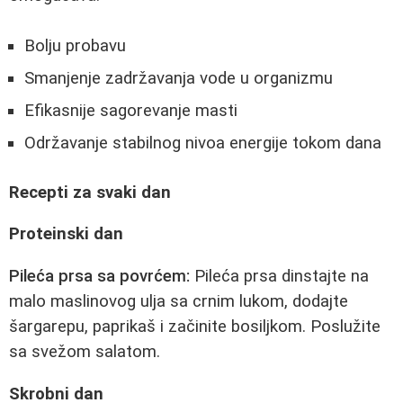
Bolju probavu
Smanjenje zadržavanja vode u organizmu
Efikasnije sagorevanje masti
Održavanje stabilnog nivoa energije tokom dana
Recepti za svaki dan
Proteinski dan
Pileća prsa sa povrćem:
Pileća prsa dinstajte na
malo maslinovog ulja sa crnim lukom, dodajte
šargarepu, paprikaš i začinite bosiljkom. Poslužite
sa svežom salatom.
Skrobni dan