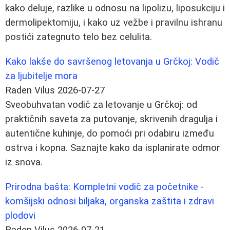
kako deluje, razlike u odnosu na lipolizu, liposukciju i
dermolipektomiju, i kako uz vežbe i pravilnu ishranu
postići zategnuto telo bez celulita.
Kako lakše do savršenog letovanja u Grčkoj: Vodič
za ljubitelje mora
Raden Vilus
2026-07-27
Sveobuhvatan vodič za letovanje u Grčkoj: od
praktičnih saveta za putovanje, skrivenih dragulja i
autentične kuhinje, do pomoći pri odabiru između
ostrva i kopna. Saznajte kako da isplanirate odmor
iz snova.
Prirodna bašta: Kompletni vodič za početnike -
komšijski odnosi biljaka, organska zaštita i zdravi
plodovi
Raden Vilus
2026-07-21