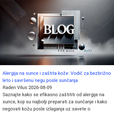
Alergija na sunce i zaštita kože: Vodič za bezbrižno
leto i savršenu negu posle sunčanja
Raden Vilus
2026-08-09
Saznajte kako se efikasno zaštititi od alergije na
sunce, koji su najbolji preparati za sunčanje i kako
negovati kožu posle izlaganja uz savete o