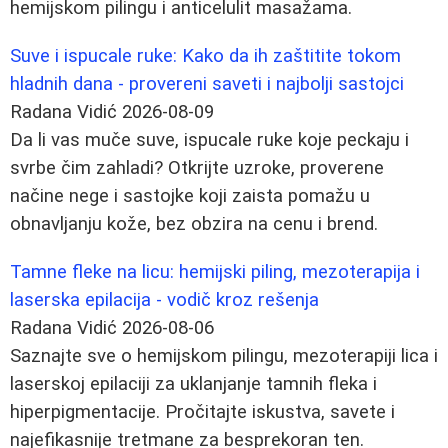
hemijskom pilingu i anticelulit masažama.
Suve i ispucale ruke: Kako da ih zaštitite tokom
hladnih dana - provereni saveti i najbolji sastojci
Radana Vidić
2026-08-09
Da li vas muče suve, ispucale ruke koje peckaju i
svrbe čim zahladi? Otkrijte uzroke, proverene
načine nege i sastojke koji zaista pomažu u
obnavljanju kože, bez obzira na cenu i brend.
Tamne fleke na licu: hemijski piling, mezoterapija i
laserska epilacija - vodič kroz rešenja
Radana Vidić
2026-08-06
Saznajte sve o hemijskom pilingu, mezoterapiji lica i
laserskoj epilaciji za uklanjanje tamnih fleka i
hiperpigmentacije. Pročitajte iskustva, savete i
najefikasnije tretmane za besprekoran ten.