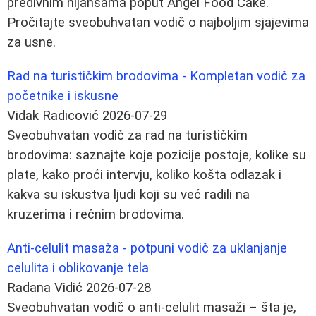
predivnim nijansama poput Angel Food Cake.
Pročitajte sveobuhvatan vodič o najboljim sjajevima
za usne.
Rad na turističkim brodovima - Kompletan vodič za
početnike i iskusne
Vidak Radicović
2026-07-29
Sveobuhvatan vodič za rad na turističkim
brodovima: saznajte koje pozicije postoje, kolike su
plate, kako proći intervju, koliko košta odlazak i
kakva su iskustva ljudi koji su već radili na
kruzerima i rečnim brodovima.
Anti-celulit masaža - potpuni vodič za uklanjanje
celulita i oblikovanje tela
Radana Vidić
2026-07-28
Sveobuhvatan vodič o anti-celulit masaži – šta je,