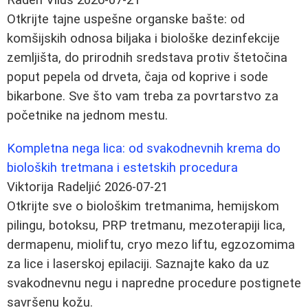
Otkrijte tajne uspešne organske bašte: od
komšijskih odnosa biljaka i biološke dezinfekcije
zemljišta, do prirodnih sredstava protiv štetočina
poput pepela od drveta, čaja od koprive i sode
bikarbone. Sve što vam treba za povrtarstvo za
početnike na jednom mestu.
Kompletna nega lica: od svakodnevnih krema do
bioloških tretmana i estetskih procedura
Viktorija Radeljić
2026-07-21
Otkrijte sve o biološkim tretmanima, hemijskom
pilingu, botoksu, PRP tretmanu, mezoterapiji lica,
dermapenu, mioliftu, cryo mezo liftu, egzozomima
za lice i laserskoj epilaciji. Saznajte kako da uz
svakodnevnu negu i napredne procedure postignete
savršenu kožu.