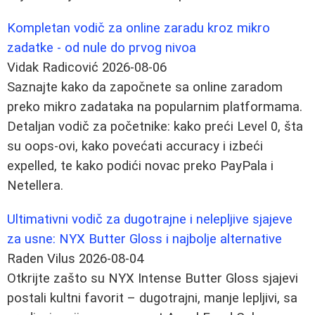
Kompletan vodič za online zaradu kroz mikro
zadatke - od nule do prvog nivoa
Vidak Radicović
2026-08-06
Saznajte kako da započnete sa online zaradom
preko mikro zadataka na popularnim platformama.
Detaljan vodič za početnike: kako preći Level 0, šta
su oops-ovi, kako povećati accuracy i izbeći
expelled, te kako podići novac preko PayPala i
Netellera.
Ultimativni vodič za dugotrajne i nelepljive sjajeve
za usne: NYX Butter Gloss i najbolje alternative
Raden Vilus
2026-08-04
Otkrijte zašto su NYX Intense Butter Gloss sjajevi
postali kultni favorit – dugotrajni, manje lepljivi, sa