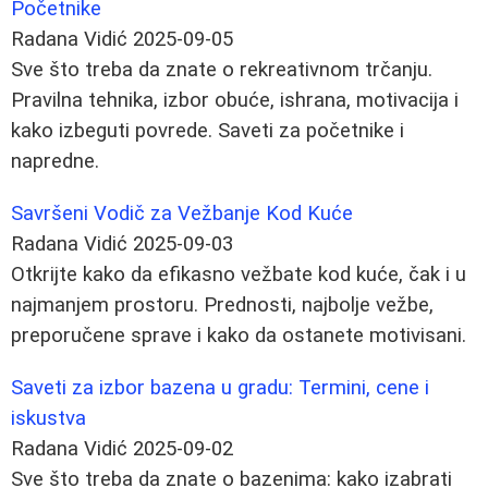
Početnike
Radana Vidić
2025-09-05
Sve što treba da znate o rekreativnom trčanju.
Pravilna tehnika, izbor obuće, ishrana, motivacija i
kako izbeguti povrede. Saveti za početnike i
napredne.
Savršeni Vodič za Vežbanje Kod Kuće
Radana Vidić
2025-09-03
Otkrijte kako da efikasno vežbate kod kuće, čak i u
najmanjem prostoru. Prednosti, najbolje vežbe,
preporučene sprave i kako da ostanete motivisani.
Saveti za izbor bazena u gradu: Termini, cene i
iskustva
Radana Vidić
2025-09-02
Sve što treba da znate o bazenima: kako izabrati