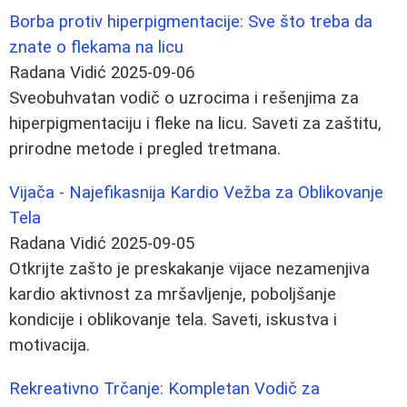
Borba protiv hiperpigmentacije: Sve što treba da
znate o flekama na licu
Radana Vidić
2025-09-06
Sveobuhvatan vodič o uzrocima i rešenjima za
hiperpigmentaciju i fleke na licu. Saveti za zaštitu,
prirodne metode i pregled tretmana.
Vijača - Najefikasnija Kardio Vežba za Oblikovanje
Tela
Radana Vidić
2025-09-05
Otkrijte zašto je preskakanje vijace nezamenjiva
kardio aktivnost za mršavljenje, poboljšanje
kondicije i oblikovanje tela. Saveti, iskustva i
motivacija.
Rekreativno Trčanje: Kompletan Vodič za