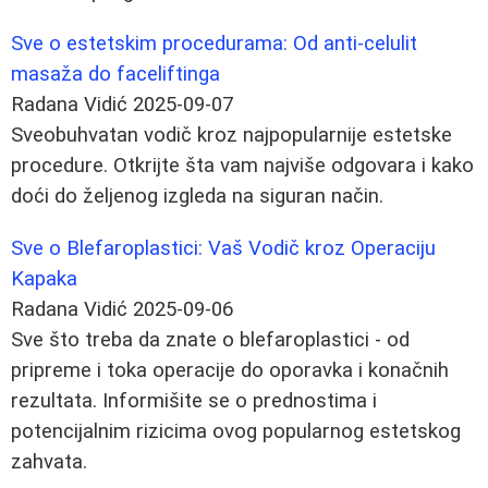
Sve o estetskim procedurama: Od anti-celulit
masaža do faceliftinga
Radana Vidić
2025-09-07
Sveobuhvatan vodič kroz najpopularnije estetske
procedure. Otkrijte šta vam najviše odgovara i kako
doći do željenog izgleda na siguran način.
Sve o Blefaroplastici: Vaš Vodič kroz Operaciju
Kapaka
Radana Vidić
2025-09-06
Sve što treba da znate o blefaroplastici - od
pripreme i toka operacije do oporavka i konačnih
rezultata. Informišite se o prednostima i
potencijalnim rizicima ovog popularnog estetskog
zahvata.