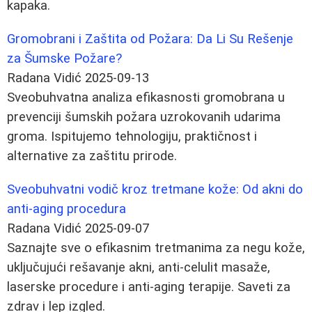
kapaka.
Gromobrani i Zaštita od Požara: Da Li Su Rešenje
za Šumske Požare?
Radana Vidić
2025-09-13
Sveobuhvatna analiza efikasnosti gromobrana u
prevenciji šumskih požara uzrokovanih udarima
groma. Ispitujemo tehnologiju, praktičnost i
alternative za zaštitu prirode.
Sveobuhvatni vodič kroz tretmane kože: Od akni do
anti-aging procedura
Radana Vidić
2025-09-07
Saznajte sve o efikasnim tretmanima za negu kože,
uključujući rešavanje akni, anti-celulit masaže,
laserske procedure i anti-aging terapije. Saveti za
zdrav i lep izgled.