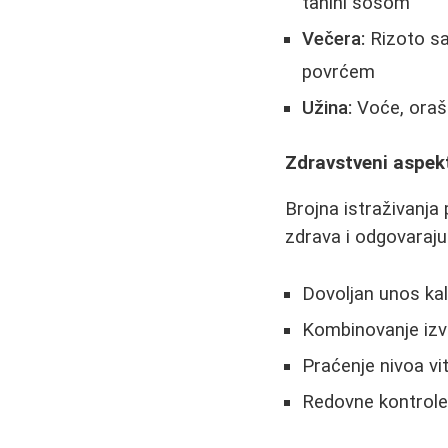
tahini sosom
Večera:
Rizoto sa
povrćem
Užina:
Voće, oraš
Zdravstveni aspek
Brojna istraživanja
zdrava i odgovaraju
Dovoljan unos ka
Kombinovanje izvo
Praćenje nivoa vi
Redovne kontrole 