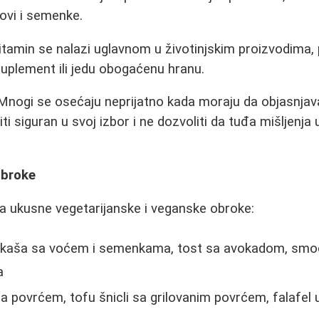
dovi i semenke.
itamin se nalazi uglavnom u životinjskim proizvodima,
uplement ili jedu obogaćenu hranu.
nogi se osećaju neprijatno kada moraju da objasnjava
ti siguran u svoj izbor i ne dozvoliti da tuđa mišljenja
obroke
za ukusne vegetarijanske i veganske obroke:
kaša sa voćem i semenkamа, tost sa avokadom, smoo
a
a povrćem, tofu šnicli sa grilovanim povrćem, falafel u