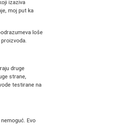
oji izaziva
nje, moj put ka
 podrazumeva loše
 proizvoda.
iraju druge
ruge strane,
zvode testirane na
 i nemoguć. Evo