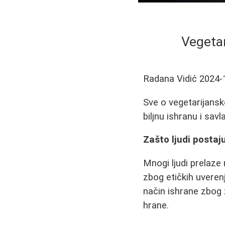
Vegetar
Radana Vidić
2024-
Sve o vegetarijansko
biljnu ishranu i savl
Zašto ljudi postaju
Mnogi ljudi prelaze 
zbog etičkih uverenj
način ishrane zbog 
hrane.