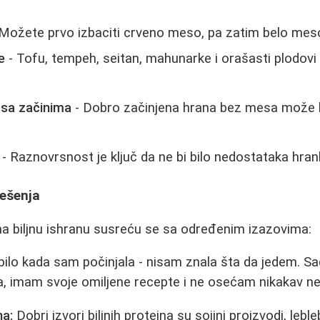
Možete prvo izbaciti crveno meso, pa zatim belo meso
e
- Tofu, tempeh, seitan, mahunarke i orašasti plodovi s
 sa začinima
- Dobro začinjena hrana bez mesa može b
- Raznovrsnost je ključ da ne bi bilo nedostataka hranl
rešenja
na biljnu ishranu susreću se sa određenim izazovima:
 bilo kada sam počinjala - nisam znala šta da jedem. Sa
a, imam svoje omiljene recepte i ne osećam nikakav ne
na:
Dobri izvori biljnih proteina su sojini proizvodi, lebleb