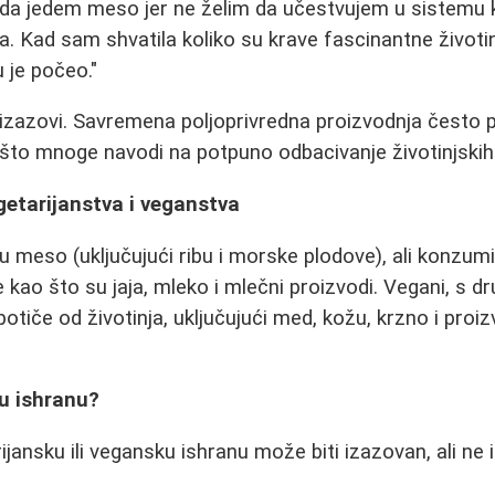
da jedem meso jer ne želim da učestvujem u sistemu k
ća. Kad sam shvatila koliko su krave fascinantne životi
 je počeo."
 izazovi. Savremena poljoprivredna proizvodnja često
, što mnoge navodi na potpuno odbacivanje životinjskih
getarijanstva i veganstva
du meso (uključujući ribu i morske plodove), ali konzum
 kao što su jaja, mleko i mlečni proizvodi. Vegani, s d
otiče od životinja, uključujući med, kožu, krzno i proi
nu ishranu?
ijansku ili vegansku ishranu može biti izazovan, ali ne