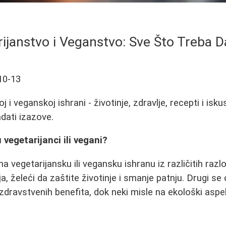
ijanstvo i Veganstvo: Sve Što Treba 
10-13
j i veganskoj ishrani - životinje, zdravlje, recepti i isk
adati izazove.
 vegetarijanci ili vegani?
na vegetarijansku ili vegansku ishranu iz različitih razl
a, želeći da zaštite životinje i smanje patnju. Drugi se
zdravstvenih benefita, dok neki misle na ekološki aspe