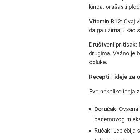
kinoa, orašasti plo
Vitamin B12:
Ovaj v
da ga uzimaju kao s
Društveni pritisak:
M
drugima. Važno je bi
odluke.
Recepti i ideje za 
Evo nekoliko ideja 
Doručak:
Ovsená 
bademovog mlek
Ručak:
Leblebija s