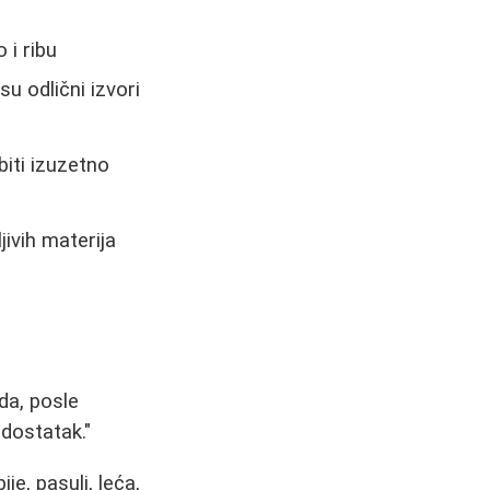
 i ribu
u odlični izvori
iti izuzetno
jivih materija
da, posle
dostatak."
ije, pasulj, leća,