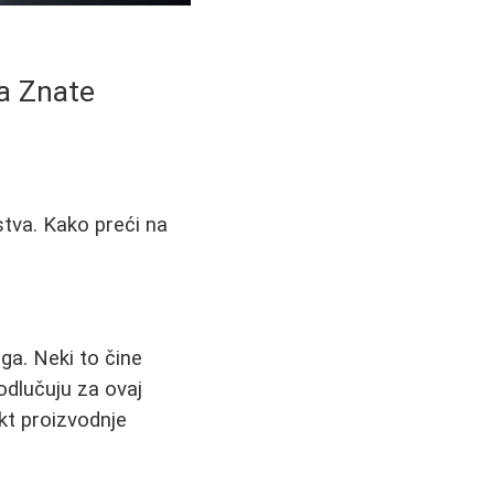
Da Znate
ustva. Kako preći na
oga. Neki to čine
 odlučuju za ovaj
kt proizvodnje