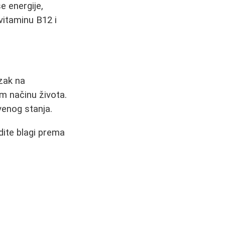
e energije,
vitaminu B12 i
azak na
em načinu života.
venog stanja.
dite blagi prema