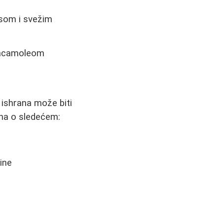
som i svežim
guacamoleom
 ishrana može biti
una o sledećem:
ine