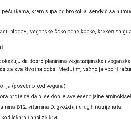
 pečurkama, krem supa od brokolija, sendvič sa humu
asti plodovi, veganske čokoladne kocke, krekeri sa 
ti
 pokazuju da dobro planirana vegetarijanska i veganska
ća za sva životna doba. Međutim, važno je voditi rač
lorija (posebno kod vegana)
ra proteina da bi se dobile sve esencijalne aminokisel
tamina B12, vitamina D, gvožđa i drugih nutrijenata
kod lekara i analize krvi