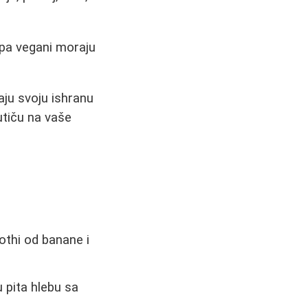
 pa vegani moraju
ju svoju ishranu
 utiču na vaše
thi od banane i
 pita hlebu sa