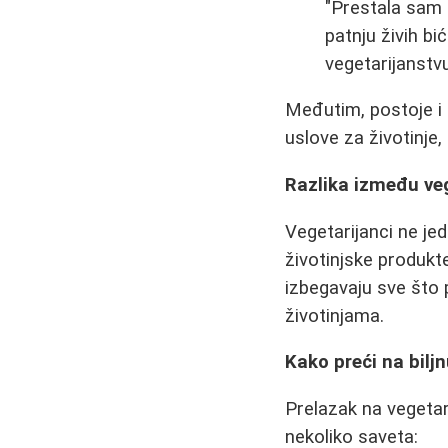
"Prestala sam 
patnju živih bi
vegetarijanstvu
Međutim, postoje i
uslove za životinje
Razlika između ve
Vegetarijanci ne je
životinjske produkte
izbegavaju sve što p
životinjama.
Kako preći na bilj
Prelazak na vegetar
nekoliko saveta: