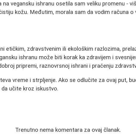
a na vegansku ishranu osetila sam veliku promenu - viš
i čistiju kožu. Međutim, morala sam da vodim računa o 
ani etičkim, zdravstvenim ili ekološkim razlozima, prel
vegansku ishranu može biti korak ka zdravijem i svesnij
dobroj pripremi, raznovrsnoj ishrani i praćenju zdravst
va vreme i strpljenje. Ako se odlučite za ovaj put, bu
i da učite kroz iskustvo.
Trenutno nema komentara za ovaj članak.