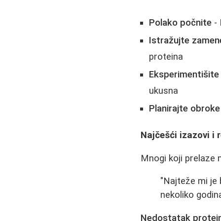
Polako počnite
- 
Istražujte zamen
proteina
Eksperimentišite
ukusna
Planirajte obroke
Najčešći izazovi i 
Mnogi koji prelaze 
"Najteže mi je
nekoliko godin
Nedostatak protei