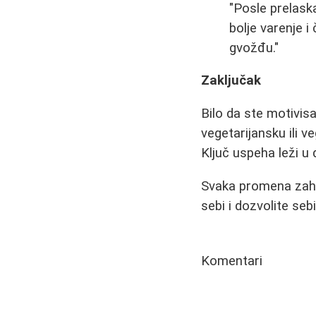
"Posle prelask
bolje varenje 
gvožđu."
Zaključak
Bilo da ste motivis
vegetarijansku ili 
Ključ uspeha leži u 
Svaka promena zahte
sebi i dozvolite seb
Komentari