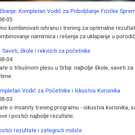
ežbanje: Kompletan Vodič za Poboljšanje Fizičke Spre
08-05
lno kombinovati ishranu i trening za optimalne rezultat
kombinovanje namirnica i rešenja za uklapanje u porodi
: Saveti, škole i rekviziti za početnike
08-04
te o trbušnom plesu u Srbiji: najbolje škole, saveti za
stime.
ompletan Vodič za Početnike i Iskustva Korisnika
08-03
ate o Insanity trening programu - iskustva korisnika, s
ve i postići najbolje rezultate.
ostići rezultate i zategnuti mišiće