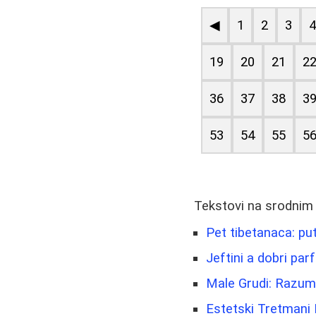
◀
1
2
3
19
20
21
2
36
37
38
3
53
54
55
5
Tekstovi na srodnim
Pet tibetanaca: put
Jeftini a dobri par
Male Grudi: Razum
Estetski Tretmani