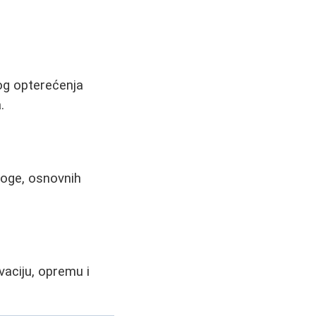
nog opterećenja
.
joge, osnovnih
vaciju, opremu i