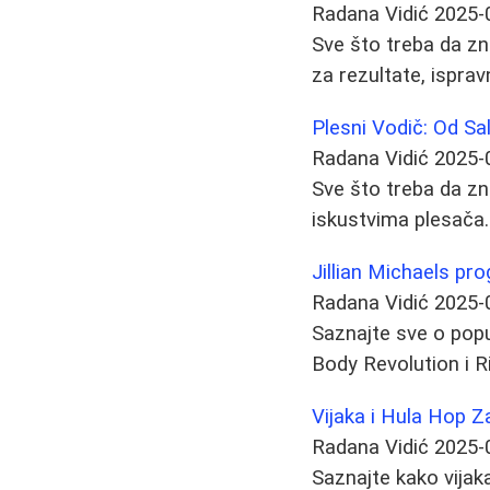
Radana Vidić
2025-
Sve što treba da zn
za rezultate, isprav
Plesni Vodič: Od Sa
Radana Vidić
2025-
Sve što treba da zn
iskustvima plesača.
Jillian Michaels pr
Radana Vidić
2025-
Saznajte sve o popu
Body Revolution i Ri
Vijaka i Hula Hop Za
Radana Vidić
2025-
Saznajte kako vijaka