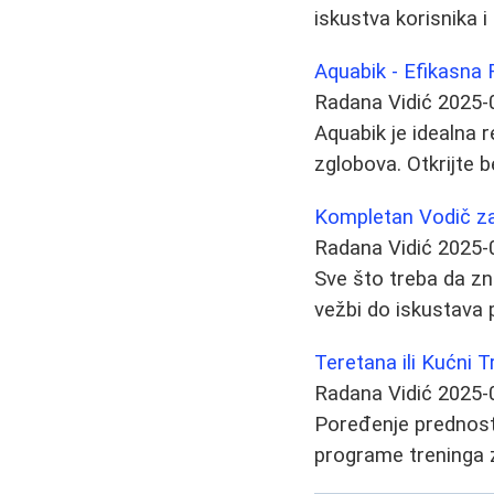
iskustva korisnika i
Aquabik - Efikasna 
Radana Vidić
2025-
Aquabik je idealna r
zglobova. Otkrijte b
Kompletan Vodič za 
Radana Vidić
2025-
Sve što treba da zn
vežbi do iskustava p
Teretana ili Kućni T
Radana Vidić
2025-
Poređenje prednosti
programe treninga za