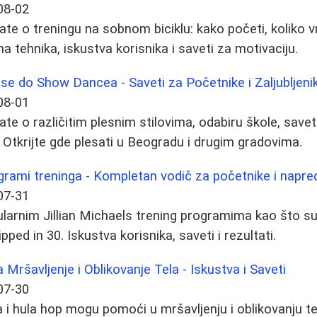
08-02
ate o treningu na sobnom biciklu: kako početi, koliko
na tehnika, iskustva korisnika i saveti za motivaciju.
lse do Show Dancea - Saveti za Početnike i Zaljubljeni
08-01
ate o različitim plesnim stilovima, odabiru škole, save
 Otkrijte gde plesati u Beogradu i drugim gradovima.
ogrami treninga - Kompletan vodič za početnike i napr
07-31
larnim Jillian Michaels trening programima kao što s
pped in 30. Iskustva korisnika, saveti i rezultati.
 Mršavljenje i Oblikovanje Tela - Iskustva i Saveti
07-30
 i hula hop mogu pomoći u mršavljenju i oblikovanju tel