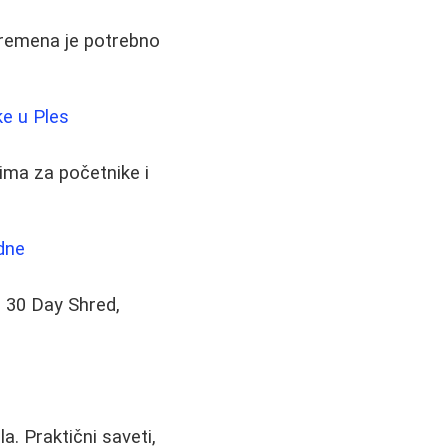
 vremena je potrebno
ke u Ples
tima za početnike i
edne
u 30 Day Shred,
a. Praktični saveti,