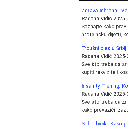
Zdrava Ishrana i V
Radana Vidić
2025-
Saznajte kako pravi
proteinsku dijetu, 
Trbušni ples u Srbiji
Radana Vidić
2025-
Sve što treba da zna
kupiti rekvizite i ko
Insanity Trening: K
Radana Vidić
2025-
Sve što treba da zn
kako prevazići izazo
Sobni bicikl: Kako p