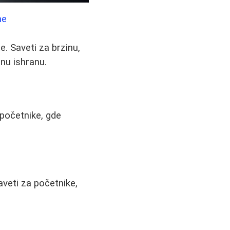
me
e. Saveti za brzinu,
čnu ishranu.
 početnike, gde
aveti za početnike,