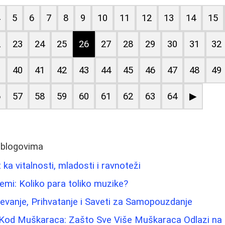
4
5
6
7
8
9
10
11
12
13
14
15
2
23
24
25
26
27
28
29
30
31
32
9
40
41
42
43
44
45
46
47
48
49
6
57
58
59
60
61
62
63
64
▶
 blogovima
 ka vitalnosti, mladosti i ravnoteži
femi: Koliko para toliko muzike?
evanje, Prihvatanje i Saveti za Samopouzdanje
 Kod Muškaraca: Zašto Sve Više Muškaraca Odlazi na 