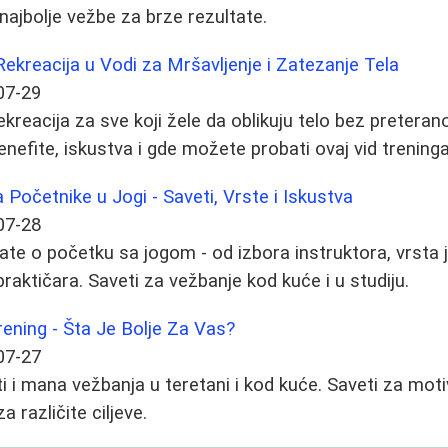
 najbolje vežbe za brze rezultate.
Rekreacija u Vodi za Mršavljenje i Zatezanje Tela
07-29
ekreacija za sve koji žele da oblikuju telo bez pretera
enefite, iskustva i gde možete probati ovaj vid treninga
Početnike u Jogi - Saveti, Vrste i Iskustva
07-28
ate o početku sa jogom - od izbora instruktora, vrsta 
raktičara. Saveti za vežbanje kod kuće i u studiju.
rening - Šta Je Bolje Za Vas?
07-27
 i mana vežbanja u teretani i kod kuće. Saveti za moti
 različite ciljeve.