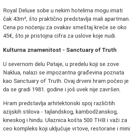
Royal Deluxe sobe u nekim hotelima mogu imati
čak 43m², što praktično predstavlja mali apartman.
Cena po noćenju za ovakav smeštaj kreće se oko
45€, što je pristojna cifra za uslove koje nudi.
Kulturna znamenitost - Sanctuary of Truth
U severnom delu Pataje, u predelu koji se zove
Naklua, nalazi se impozantna građevina poznata
kao Sanctuary of Truth. Ovaj drveni hram počeo je
da se gradi 1981. godine i još uvek nije završen.
Hram predstavlja arhitektonski spoj različitih
azijskih stilova - tajlandskog, kambodžanskog,
kineskog i hindu. Ulaznica košta 500 THB i važi za
ceo kompleks koji uključuje vrtove, restorane i mini