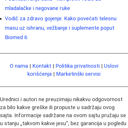
mladalačke i negovane ruke
Vodič za zdravo gojenje: Kako povećati telesnu
masu uz ishranu, vežbanje i suplemente poput
Biomed 6
O nama
|
Kontakt
|
Politika privatnosti
|
Uslovi
korišćenja
|
Marketinški servisi
Urednici i autori ne preuzimaju nikakvu odgovornost
za bilo kakve greške ili propuste u sadržaju ovog
sajta. Informacije sadržane na ovom sajtu pružaju se
u stanju „takvom kakve jesu“, bez garancija u pogledu