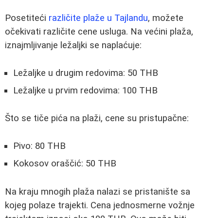
Posetiteći
različite plaže u Tajlandu
, možete
očekivati različite cene usluga. Na većini plaža,
iznajmljivanje ležaljki se naplaćuje:
Ležaljke u drugim redovima: 50 THB
Ležaljke u prvim redovima: 100 THB
Što se tiče pića na plaži, cene su pristupačne:
Pivo: 80 THB
Kokosov oraščić: 50 THB
Na kraju mnogih plaža nalazi se pristanište sa
kojeg polaze trajekti. Cena jednosmerne vožnje