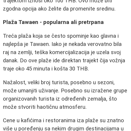
trajektom iznosi oko 100 THB. Ovo može biti
zgodna opcija ako želite da promenite sredinu.
Plaža Tawaen - popularna ali pretrpana
Treća plaža koja se često spominje kao glavna i
najlepša je Tawaen. Iako je nekada verovatno bila
raj na zemlji, teška komercijalizacija je uzela svoj
danak. Do ove plaže ide direktan trajekt čija vožnja
traje oko 45 minuta i košta 30 THB.
Nažalost, veliki broj turista, posebno u sezoni,
može umanjiti uživanje. Posebno su izražene grupe
organizovanih turista iz određenih zemalja, što
može stvoriti haotičnu atmosferu.
Cene u kafićima i restoranima iza plaže su znatno
više u poređenju sa nekim drugim destinacijama u