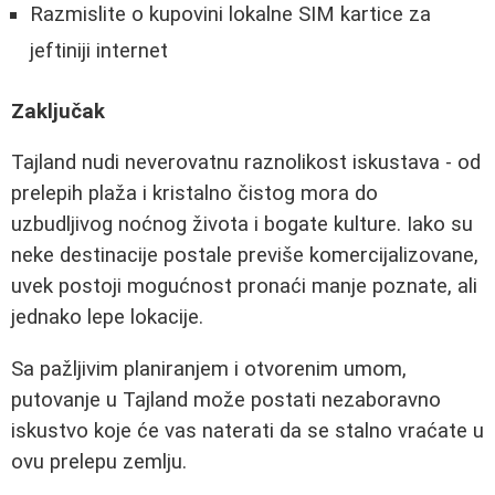
Razmislite o kupovini lokalne SIM kartice za
jeftiniji internet
Zaključak
Tajland nudi neverovatnu raznolikost iskustava - od
prelepih plaža i kristalno čistog mora do
uzbudljivog noćnog života i bogate kulture. Iako su
neke destinacije postale previše komercijalizovane,
uvek postoji mogućnost pronaći manje poznate, ali
jednako lepe lokacije.
Sa pažljivim planiranjem i otvorenim umom,
putovanje u Tajland može postati nezaboravno
iskustvo koje će vas naterati da se stalno vraćate u
ovu prelepu zemlju.