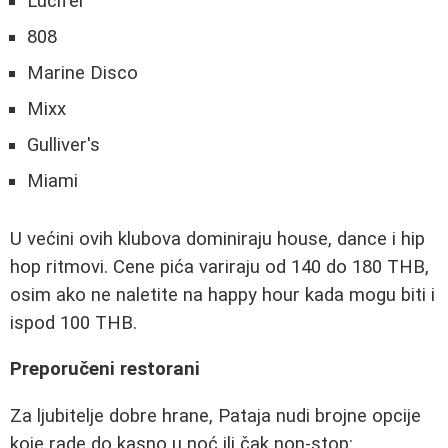
Lucifer
808
Marine Disco
Mixx
Gulliver's
Miami
U većini ovih klubova dominiraju house, dance i hip
hop ritmovi. Cene pića variraju od 140 do 180 THB,
osim ako ne naletite na happy hour kada mogu biti i
ispod 100 THB.
Preporučeni restorani
Za ljubitelje dobre hrane, Pataja nudi brojne opcije
koje rade do kasno u noć ili čak non-stop: