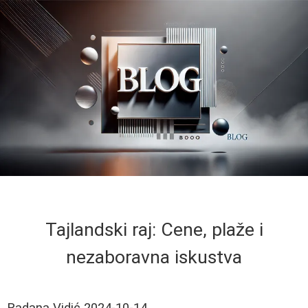
Tajlandski raj: Cene, plaže i
nezaboravna iskustva
Radana Vidić
2024-10-14