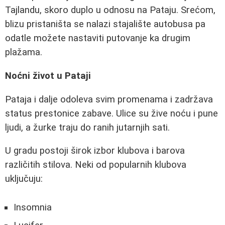
Tajlandu, skoro duplo u odnosu na Pataju. Srećom,
blizu pristaništa se nalazi stajalište autobusa pa
odatle možete nastaviti putovanje ka drugim
plažama.
Noćni život u Pataji
Pataja i dalje odoleva svim promenama i zadržava
status prestonice zabave. Ulice su žive noću i pune
ljudi, a žurke traju do ranih jutarnjih sati.
U gradu postoji širok izbor klubova i barova
različitih stilova. Neki od popularnih klubova
uključuju:
Insomnia