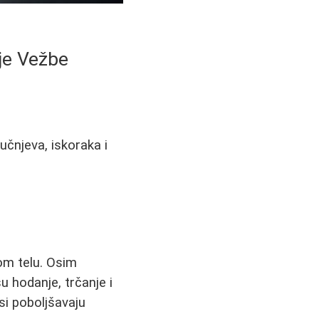
je Vežbe
učnjeva, iskoraka i
om telu. Osim
u hodanje, trčanje i
si poboljšavaju