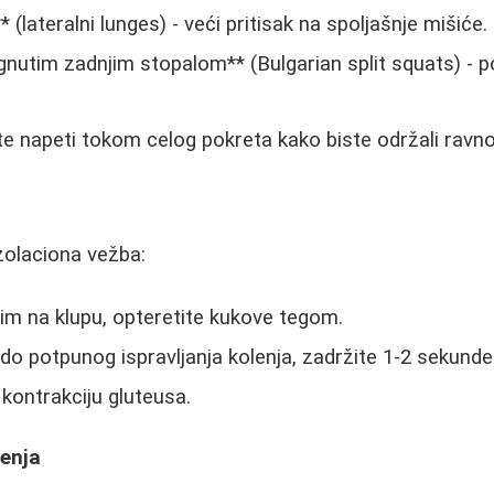
 (lateralni lunges) - veći pritisak na spoljašnje mišiće.
gnutim zadnjim stopalom** (Bulgarian split squats) - 
te napeti tokom celog pokreta kako biste održali ravn
zolaciona vežba:
im na klupu, opteretite kukove tegom.
do potpunog ispravljanja kolenja, zadržite 1-2 sekunde
 kontrakciju gluteusa.
šenja