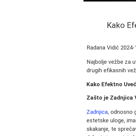
Kako Ef
Radana Vidić
2024-
Najbolje vežbe za u
drugih efikasnih vež
Kako Efektno Uveća
Zašto je Zadnjica
Zadnjica
, odnosno g
estetske uloge, ima 
skakanje, te spreča