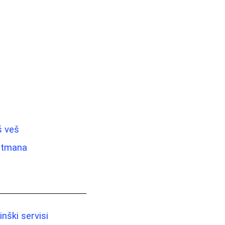
š veš
retmana
nški servisi