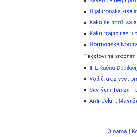
Saveti za negu pr
Hijaluronska kisel
Kako se boriti sa a
Kako trajno rešiti p
Hormonske Kontrac
Tekstovi na srodnim
IPL Kućna Depilaci
Vodič kroz svet o
Savršeni Ten za Fo
Anti-Celulit Masaž
O nama
|
K