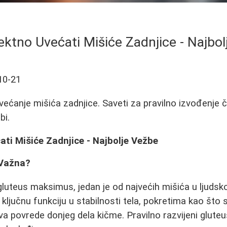
ektno Uvećati Mišiće Zadnjice - Najbol
10-21
većanje mišića zadnjice. Saveti za pravilno izvođenje č
bi.
ti Mišiće Zadnjice - Najbolje Vežbe
 Važna?
luteus maksimus, jedan je od najvećih mišića u ljudsk
ključnu funkciju u stabilnosti tela, pokretima kao što s
va povrede donjeg dela kičme. Pravilno razvijeni gluteu