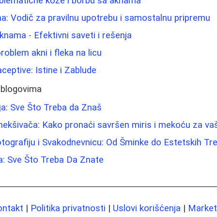
oblematične kože i borbu sa aknama
ina: Vodič za pravilnu upotrebu i samostalnu pripremu
knama - Efektivni saveti i rešenja
roblem akni i fleka na licu
eptive: Istine i Zablude
 blogovima
ja: Sve Što Treba da Znaš
mekšivača: Kako pronaći savršen miris i mekoću za va
tografiju i Svakodnevnicu: Od Šminke do Estetskih T
a: Sve Što Treba Da Znate
ontakt
|
Politika privatnosti
|
Uslovi korišćenja
|
Marketi