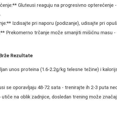
enje:** Gluteusi reaguju na progresivno opterećenje 
.
je:** Izdisajte pri naporu (podizanje), udisajte pri opuš
:** Prekomerno trčanje može smanjiti mišićnu masu - b
Brže Rezultate
jan unos proteina (1.6-2.2g/kg telesne težine) i kalorijs
i se oporavljaju 48-72 sata - trenirajte ih 2-3 puta ned
o utiče na oblik zadnjice, dosledan trening može značaj