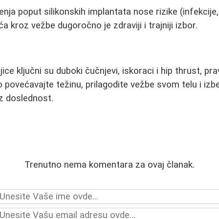
enja poput silikonskih implantata nose rizike (infekcije,
ća kroz vežbe dugoročno je zdraviji i trajniji izbor.
ce ključni su duboki čučnjevi, iskoraci i hip thrust, pra
o povećavajte težinu, prilagodite vežbe svom telu i iz
uz doslednost.
Trenutno nema komentara za ovaj članak.