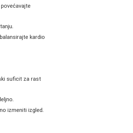
- povećavajte
tanju.
alansirajte kardio
ki suficit za rast
eljno.
no izmeniti izgled.