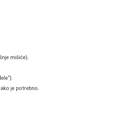
šnje mišiće).
ele").
 ako je potrebno.