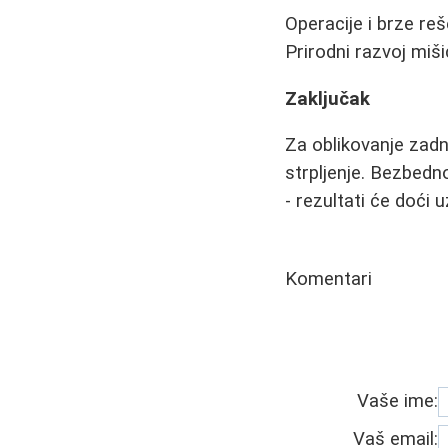
Operacije i brze reš
Prirodni razvoj miši
Zaključak
Za oblikovanje zadnji
strpljenje. Bezbedn
- rezultati će doći 
Komentari
Vaše ime:
Vaš email: