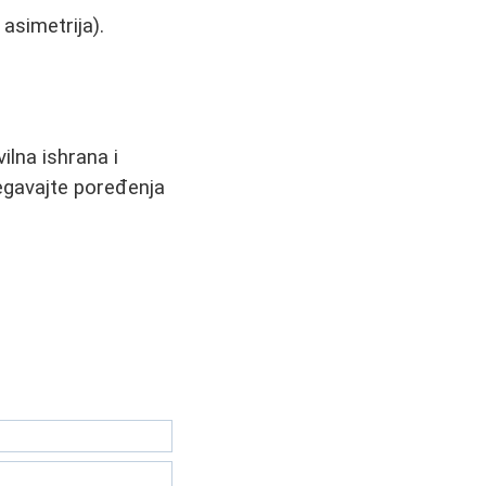
 asimetrija).
vilna ishrana i
begavajte poređenja