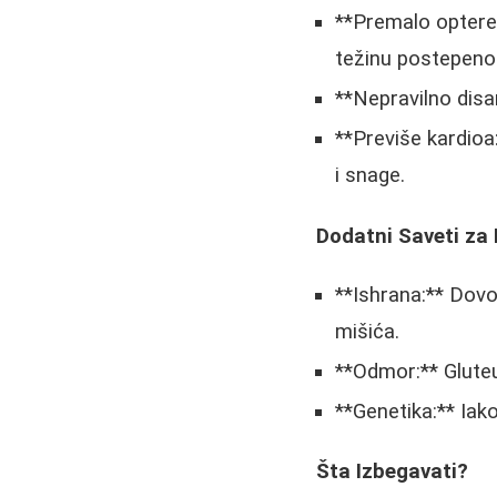
**Premalo optereć
težinu postepeno
**Nepravilno disan
**Previše kardioa
i snage.
Dodatni Saveti za 
**Ishrana:** Dovol
mišića.
**Odmor:** Gluteus
**Genetika:** Iak
Šta Izbegavati?