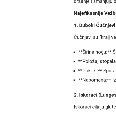
držanje i smanjuju b
Najefikasnije Vež
1. Duboki Čučnjevi
Čučnjevi su "kralj ve
**Širina nogu:** 
**Položaj stopala
**Pokret:** Spušta
**Napomena:** Izb
2. Iskoraci (Lunge
Iskoraci ciljaju glut