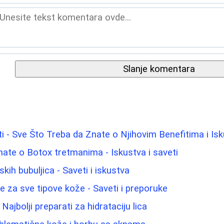
Slanje komentara
 - Sve Što Treba da Znate o Njihovim Benefitima i Is
nate o Botox tretmanima - Iskustva i saveti
ih bubuljica - Saveti i iskustva
lice za sve tipove kože - Saveti i preporuke
ajbolji preparati za hidrataciju lica