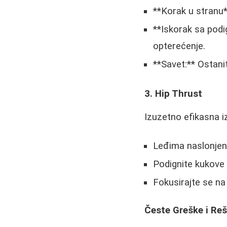
**Korak u stranu**
**Iskorak sa podi
opterećenje.
**Savet:** Ostani
3. Hip Thrust
Izuzetno efikasna i
Leđima naslonjen
Podignite kukove 
Fokusirajte se na
Česte Greške i Re