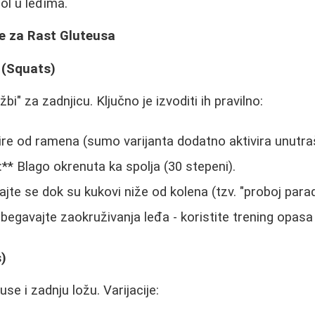
ol u leđima.
be za Rast Gluteusa
 (Squats)
žbi" za zadnjicu. Ključno je izvoditi ih pravilno:
Šire od ramena (sumo varijanta dodatno aktivira unutra
:** Blago okrenuta ka spolja (30 stepeni).
jte se dok su kukovi niže od kolena (tzv. "proboj parad
egavajte zaokruživanja leđa - koristite trening opasa
s)
euse i zadnju ložu. Varijacije: