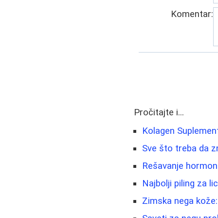
Komentar:
Pročitajte i...
Kolagen Suplementi
Sve što treba da z
Rešavanje hormonsk
Najbolji piling za 
Zimska nega kože: N