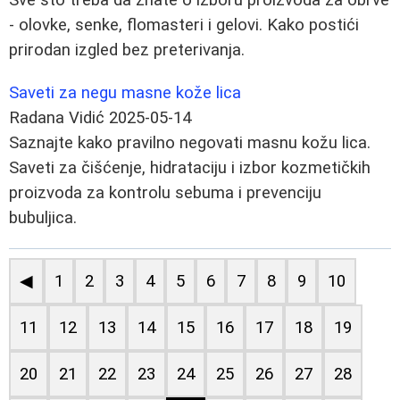
- olovke, senke, flomasteri i gelovi. Kako postići
prirodan izgled bez preterivanja.
Saveti za negu masne kože lica
Radana Vidić
2025-05-14
Saznajte kako pravilno negovati masnu kožu lica.
Saveti za čišćenje, hidrataciju i izbor kozmetičkih
proizvoda za kontrolu sebuma i prevenciju
bubuljica.
◀
1
2
3
4
5
6
7
8
9
10
11
12
13
14
15
16
17
18
19
20
21
22
23
24
25
26
27
28