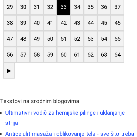
29
30
31
32
33
34
35
36
37
38
39
40
41
42
43
44
45
46
47
48
49
50
51
52
53
54
55
56
57
58
59
60
61
62
63
64
▶
Tekstovi na srodnim blogovima
Ultimativni vodič za hemijske pilinge i uklanjanje
strija
Anticelulit masaža i oblikovanje tela - sve što treba