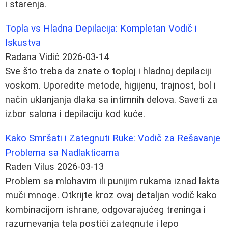
i starenja.
Topla vs Hladna Depilacija: Kompletan Vodič i
Iskustva
Radana Vidić
2026-03-14
Sve što treba da znate o toploj i hladnoj depilaciji
voskom. Uporedite metode, higijenu, trajnost, bol i
način uklanjanja dlaka sa intimnih delova. Saveti za
izbor salona i depilaciju kod kuće.
Kako Smršati i Zategnuti Ruke: Vodič za Rešavanje
Problema sa Nadlakticama
Raden Vilus
2026-03-13
Problem sa mlohavim ili punijim rukama iznad lakta
muči mnoge. Otkrijte kroz ovaj detaljan vodič kako
kombinacijom ishrane, odgovarajućeg treninga i
razumevanja tela postići zategnute i lepo