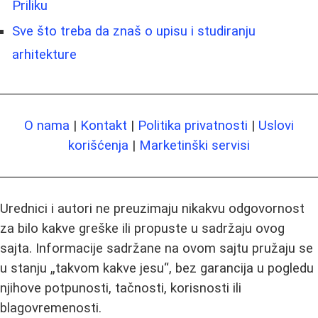
Priliku
Sve što treba da znaš o upisu i studiranju
arhitekture
O nama
|
Kontakt
|
Politika privatnosti
|
Uslovi
korišćenja
|
Marketinški servisi
Urednici i autori ne preuzimaju nikakvu odgovornost
za bilo kakve greške ili propuste u sadržaju ovog
sajta. Informacije sadržane na ovom sajtu pružaju se
u stanju „takvom kakve jesu“, bez garancija u pogledu
njihove potpunosti, tačnosti, korisnosti ili
blagovremenosti.