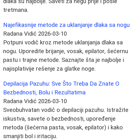
dlaka su najbolje. Saveti za negu prije i posle
tretmana.
Najefikasnije metode za uklanjanje dlaka sa nogu
Radana Vidić
2026-03-10
Potpuni vodič kroz metode uklanjanja dlaka sa
nogu. Uporedite brijanje, vosak, epilator, šećernu
pastu i trajne metode. Saznajte šta je najbolje i
najisplativije rešenje za glatke noge.
Depilacija Pazuhu: Sve Što Treba Da Znate O
Bezbednosti, Bolu i Rezultatima
Radana Vidić
2026-03-10
Sveobuhvatan vodič o depilaciji pazuhu. Istražite
iskustva, savete o bezbednosti, upoređenje
metoda (šećerna pasta, vosak, epilator) i kako
smanjiti bol i iritaciju.