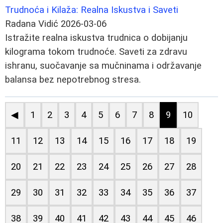
Trudnoća i Kilaža: Realna Iskustva i Saveti
Radana Vidić
2026-03-06
Istražite realna iskustva trudnica o dobijanju
kilograma tokom trudnoće. Saveti za zdravu
ishranu, suočavanje sa mučninama i održavanje
balansa bez nepotrebnog stresa.
◀
1
2
3
4
5
6
7
8
9
10
11
12
13
14
15
16
17
18
19
20
21
22
23
24
25
26
27
28
29
30
31
32
33
34
35
36
37
38
39
40
41
42
43
44
45
46