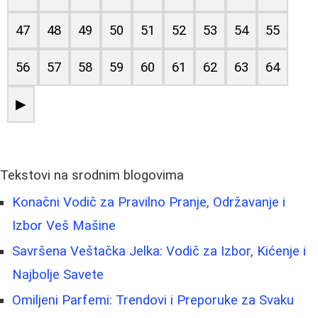
47
48
49
50
51
52
53
54
55
56
57
58
59
60
61
62
63
64
▶
Tekstovi na srodnim blogovima
Konačni Vodič za Pravilno Pranje, Održavanje i
Izbor Veš Mašine
Savršena Veštačka Jelka: Vodič za Izbor, Kićenje i
Najbolje Savete
Omiljeni Parfemi: Trendovi i Preporuke za Svaku