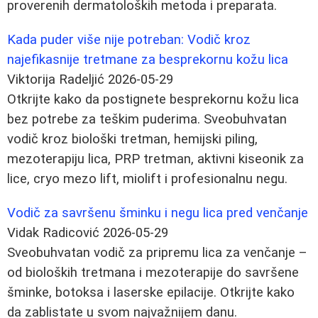
proverenih dermatoloških metoda i preparata.
Kada puder više nije potreban: Vodič kroz
najefikasnije tretmane za besprekornu kožu lica
Viktorija Radeljić
2026-05-29
Otkrijte kako da postignete besprekornu kožu lica
bez potrebe za teškim puderima. Sveobuhvatan
vodič kroz biološki tretman, hemijski piling,
mezoterapiju lica, PRP tretman, aktivni kiseonik za
lice, cryo mezo lift, miolift i profesionalnu negu.
Vodič za savršenu šminku i negu lica pred venčanje
Vidak Radicović
2026-05-29
Sveobuhvatan vodič za pripremu lica za venčanje –
od bioloških tretmana i mezoterapije do savršene
šminke, botoksa i laserske epilacije. Otkrijte kako
da zablistate u svom najvažnijem danu.