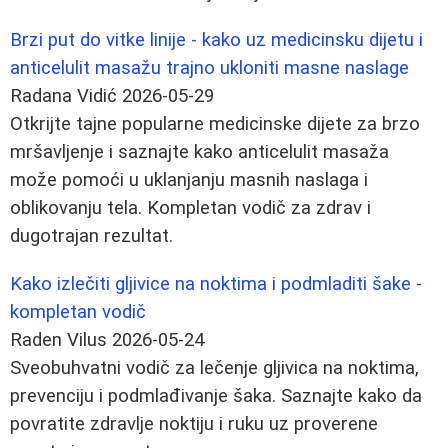
Brzi put do vitke linije - kako uz medicinsku dijetu i
anticelulit masažu trajno ukloniti masne naslage
Radana Vidić
2026-05-29
Otkrijte tajne popularne medicinske dijete za brzo
mršavljenje i saznajte kako anticelulit masaža
može pomoći u uklanjanju masnih naslaga i
oblikovanju tela. Kompletan vodič za zdrav i
dugotrajan rezultat.
Kako izlečiti gljivice na noktima i podmladiti šake -
kompletan vodič
Raden Vilus
2026-05-24
Sveobuhvatni vodič za lečenje gljivica na noktima,
prevenciju i podmlađivanje šaka. Saznajte kako da
povratite zdravlje noktiju i ruku uz proverene