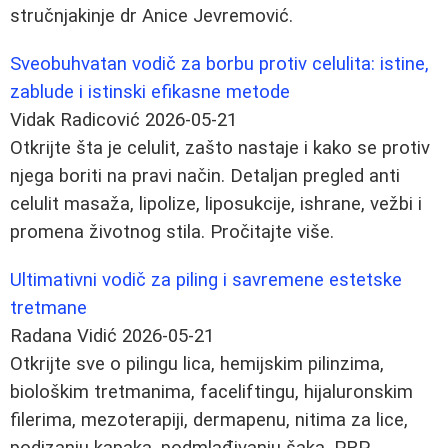
stručnjakinje dr Anice Jevremović.
Sveobuhvatan vodič za borbu protiv celulita: istine,
zablude i istinski efikasne metode
Vidak Radicović
2026-05-21
Otkrijte šta je celulit, zašto nastaje i kako se protiv
njega boriti na pravi način. Detaljan pregled anti
celulit masaža, lipolize, liposukcije, ishrane, vežbi i
promena životnog stila. Pročitajte više.
Ultimativni vodič za piling i savremene estetske
tretmane
Radana Vidić
2026-05-21
Otkrijte sve o pilingu lica, hemijskim pilinzima,
biološkim tretmanima, faceliftingu, hijaluronskim
filerima, mezoterapiji, dermapenu, nitima za lice,
podizanju kapaka, podmlađivanju šaka, PRP