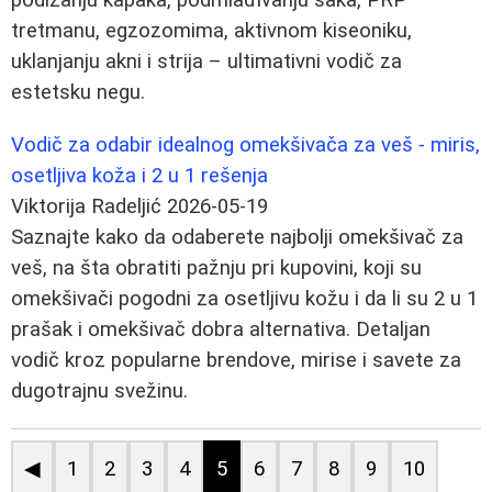
tretmanu, egzozomima, aktivnom kiseoniku,
uklanjanju akni i strija – ultimativni vodič za
estetsku negu.
Vodič za odabir idealnog omekšivača za veš - miris,
osetljiva koža i 2 u 1 rešenja
Viktorija Radeljić
2026-05-19
Saznajte kako da odaberete najbolji omekšivač za
veš, na šta obratiti pažnju pri kupovini, koji su
omekšivači pogodni za osetljivu kožu i da li su 2 u 1
prašak i omekšivač dobra alternativa. Detaljan
vodič kroz popularne brendove, mirise i savete za
dugotrajnu svežinu.
◀
1
2
3
4
5
6
7
8
9
10