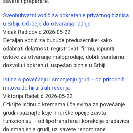
savete i preparate.
Sveobuhvatni vodič za pokretanje privatnog biznisa
u Srbiji: Od ideje do otvaranja radnje
Vidak Radicović
2026-05-22
Detaljan vodič za buduće preduzetnike: kako
odabrati delatnost, registrovati firmu, ispuniti
uslove za otvaranje maloprodaje, dobiti sanitarnu
dozvolu i pokrenuti uspešan biznis u Srbiji.
Istina o povećanju i smanjenju grudi - od prirodnih
mitova do hirurških rešenja
Viktorija Radeljić
2026-05-22
Otkrijte istinu o kremama i čajevima za povećanje
grudi i saznajte koje hirurške opcije zaista
funkcionišu – od lipotransfera i korekcije bradavica
do smanjenja grudi, uz savete renomirane