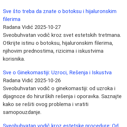
Sve što treba da znate o botoksu i hijaluronskim
filerima
Radana Vidić
2025-10-27
Sveobuhvatan vodič kroz svet estetskih tretmana.
Otkrijte istinu o botoksu, hijaluronskim filerima,
njihovim prednostima, rizicima i iskustvima
korisnika.
Sve o Ginekomastiji: Uzroci, Rešenja i Iskustva
Radana Vidić
2025-10-26
Sveobuhvatan vodič o ginekomastiji: od uzroka i
dijagnoze do hirurških rešenja i oporavka. Saznajte
kako se rešiti ovog problema i vratiti
samopouzdanje.
Sveobuhvatan vodič kroz estetske procedure: Od