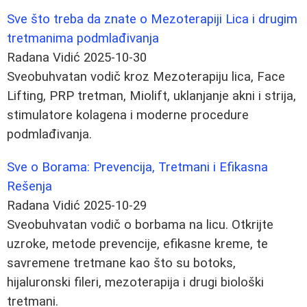
Sve što treba da znate o Mezoterapiji Lica i drugim
tretmanima podmlađivanja
Radana Vidić
2025-10-30
Sveobuhvatan vodič kroz Mezoterapiju lica, Face
Lifting, PRP tretman, Miolift, uklanjanje akni i strija,
stimulatore kolagena i moderne procedure
podmlađivanja.
Sve o Borama: Prevencija, Tretmani i Efikasna
Rešenja
Radana Vidić
2025-10-29
Sveobuhvatan vodič o borbama na licu. Otkrijte
uzroke, metode prevencije, efikasne kreme, te
savremene tretmane kao što su botoks,
hijaluronski fileri, mezoterapija i drugi biološki
tretmani.