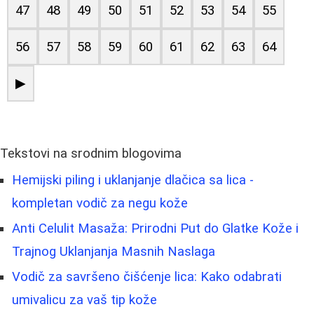
47
48
49
50
51
52
53
54
55
56
57
58
59
60
61
62
63
64
▶
Tekstovi na srodnim blogovima
Hemijski piling i uklanjanje dlačica sa lica -
kompletan vodič za negu kože
Anti Celulit Masaža: Prirodni Put do Glatke Kože i
Trajnog Uklanjanja Masnih Naslaga
Vodič za savršeno čišćenje lica: Kako odabrati
umivalicu za vaš tip kože