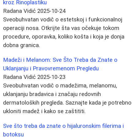
kroz Rinoplastiku
Radana Vidić
2025-10-24
Sveobuhvatan vodič o estetskoj i funkcionalnoj
operaciji nosa. Otkrijte šta vas očekuje tokom
procedure, oporavka, koliko košta i koja je donja
dobna granica.
Madeži i Melanom: Sve Što Treba da Znate o
Uklanjanju i Pravovremenom Pregledu
Radana Vidić
2025-10-23
Sveobuhvatan vodič o madežima, melanomu,
uklanjanju bradavica i značaju redovnih
dermatoloških pregleda. Saznajte kada je potrebno
ukloniti madež i kako se zaštititi.
Sve što treba da znate o hijaluronskim filerima i
botoksu