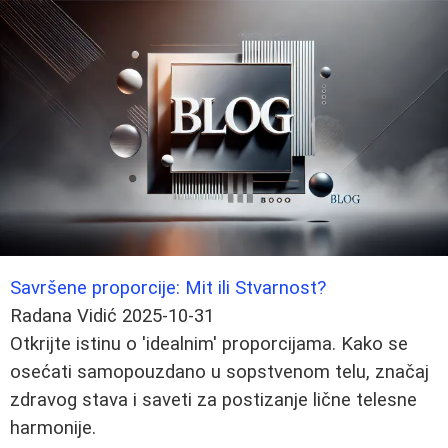
Savršene proporcije: Mit ili Stvarnost?
Radana Vidić
2025-10-31
Otkrijte istinu o 'idealnim' proporcijama. Kako se
osećati samopouzdano u sopstvenom telu, značaj
zdravog stava i saveti za postizanje lične telesne
harmonije.