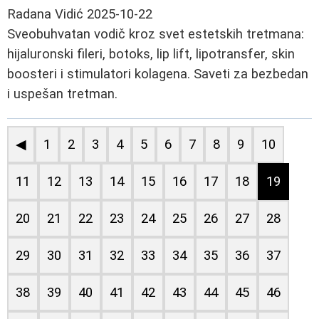
Radana Vidić
2025-10-22
Sveobuhvatan vodič kroz svet estetskih tretmana:
hijaluronski fileri, botoks, lip lift, lipotransfer, skin
boosteri i stimulatori kolagena. Saveti za bezbedan
i uspešan tretman.
◀
1
2
3
4
5
6
7
8
9
10
11
12
13
14
15
16
17
18
19
20
21
22
23
24
25
26
27
28
29
30
31
32
33
34
35
36
37
38
39
40
41
42
43
44
45
46