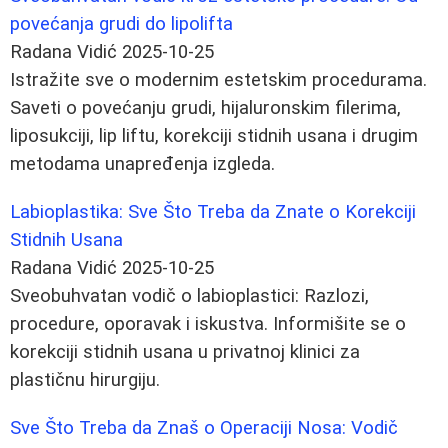
povećanja grudi do lipolifta
Radana Vidić
2025-10-25
Istražite sve o modernim estetskim procedurama.
Saveti o povećanju grudi, hijaluronskim filerima,
liposukciji, lip liftu, korekciji stidnih usana i drugim
metodama unapređenja izgleda.
Labioplastika: Sve Što Treba da Znate o Korekciji
Stidnih Usana
Radana Vidić
2025-10-25
Sveobuhvatan vodič o labioplastici: Razlozi,
procedure, oporavak i iskustva. Informišite se o
korekciji stidnih usana u privatnoj klinici za
plastičnu hirurgiju.
Sve Što Treba da Znaš o Operaciji Nosa: Vodič