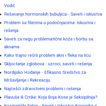
Vodič
Rešavanje hormonskih bubuljica - Saveti i iskustva
Problem sa filerima u podočnjacima: Iskustva i
rešenja
Saveti za negu problematične kože i borbu sa
aknama
Kako trajno rešiti problem akni i fleka na licu
Skljoctanje zglobova - uzroci, saveti i rešenja
Nordijsko Hodanje - Efikasno Sredstvo za
Mršavljenje i Rekreaciju
Najčešći zdravstveni problemi i rešenja
Plavuše ili Crnke: Koja Boja Kose je Seksipilnija?
Kozmetički Salon - Saveti i Iskustva Korisnika o