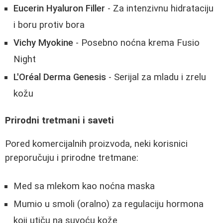
Eucerin Hyaluron Filler
- Za intenzivnu hidrataciju
i boru protiv bora
Vichy Myokine
- Posebno noćna krema Fusio
Night
L'Oréal Derma Genesis
- Serijal za mladu i zrelu
kožu
Prirodni tretmani i saveti
Pored komercijalnih proizvoda, neki korisnici
preporučuju i prirodne tretmane:
Med sa mlekom kao noćna maska
Mumio u smoli (oralno) za regulaciju hormona
koji utiču na suvoću kože