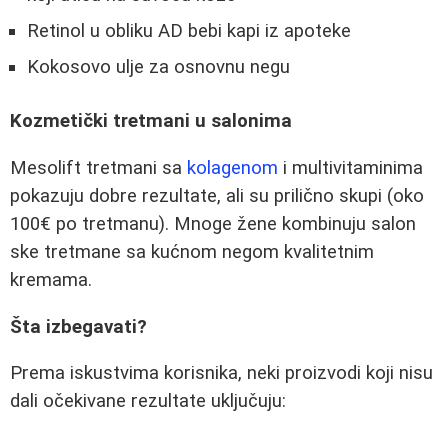
Retinol u obliku AD bebi kapi iz apoteke
Kokosovo ulje za osnovnu negu
Kozmetički tretmani u salonima
Mesolift tretmani sa
kolagenom
i multivitaminima
pokazuju dobre rezultate, ali su prilično skupi (oko
100€ po tretmanu). Mnoge žene kombinuju salon
ske tretmane sa kućnom negom kvalitetnim
kremama.
Šta izbegavati?
Prema iskustvima korisnika, neki proizvodi koji nisu
dali očekivane rezultate uključuju: