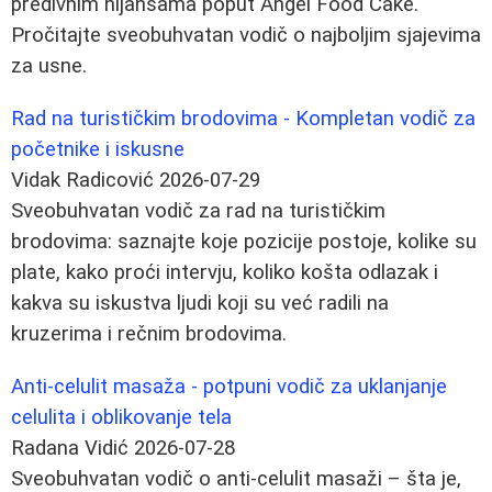
predivnim nijansama poput Angel Food Cake.
Pročitajte sveobuhvatan vodič o najboljim sjajevima
za usne.
Rad na turističkim brodovima - Kompletan vodič za
početnike i iskusne
Vidak Radicović
2026-07-29
Sveobuhvatan vodič za rad na turističkim
brodovima: saznajte koje pozicije postoje, kolike su
plate, kako proći intervju, koliko košta odlazak i
kakva su iskustva ljudi koji su već radili na
kruzerima i rečnim brodovima.
Anti-celulit masaža - potpuni vodič za uklanjanje
celulita i oblikovanje tela
Radana Vidić
2026-07-28
Sveobuhvatan vodič o anti-celulit masaži – šta je,