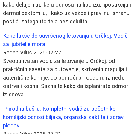
kako deluje, razlike u odnosu na lipolizu, liposukciju i
dermolipektomiju, i kako uz vežbe i pravilnu ishranu
postići zategnuto telo bez celulita.
Kako lakše do savršenog letovanja u Grčkoj: Vodič
za ljubitelje mora
Raden Vilus
2026-07-27
Sveobuhvatan vodič za letovanje u Grčkoj: od
praktičnih saveta za putovanje, skrivenih dragulja i
autentične kuhinje, do pomoći pri odabiru između
ostrva i kopna. Saznajte kako da isplanirate odmor
iz snova.
Prirodna bašta: Kompletni vodič za početnike -
komšijski odnosi biljaka, organska zaštita i zdravi
plodovi
Raden Vilus
2026-07-21