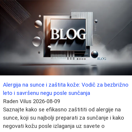
Alergija na sunce i zaštita kože: Vodič za bezbrižno
leto i savršenu negu posle sunčanja
Raden Vilus
2026-08-09
Saznajte kako se efikasno zaštititi od alergije na
sunce, koji su najbolji preparati za sunčanje i kako
negovati kožu posle izlaganja uz savete o