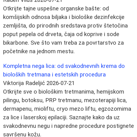
Otkrijte tajne uspešne organske bašte: od
komšijskih odnosa biljaka i biološke dezinfekcije
zemljišta, do prirodnih sredstava protiv štetočina
poput pepela od drveta, čaja od koprive i sode
bikarbone. Sve što vam treba za povrtarstvo za
početnike na jednom mestu.
Kompletna nega lica: od svakodnevnih krema do
bioloških tretmana i estetskih procedura
Viktorija Radeljić
2026-07-21
Otkrijte sve o biološkim tretmanima, hemijskom
pilingu, botoksu, PRP tretmanu, mezoterapiji lica,
dermapenu, mioliftu, cryo mezo liftu, egzozomima
za lice i laserskoj epilaciji. Saznajte kako da uz
svakodnevnu negu i napredne procedure postignete
savršenu kožu.