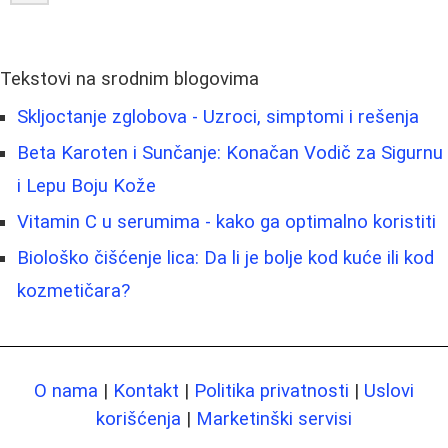
Tekstovi na srodnim blogovima
Skljoctanje zglobova - Uzroci, simptomi i rešenja
Beta Karoten i Sunčanje: Konačan Vodič za Sigurnu
i Lepu Boju Kože
Vitamin C u serumima - kako ga optimalno koristiti
Biološko čišćenje lica: Da li je bolje kod kuće ili kod
kozmetičara?
O nama
|
Kontakt
|
Politika privatnosti
|
Uslovi
korišćenja
|
Marketinški servisi