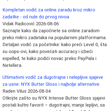
Kompletan vodič za online zaradu kroz mikro
zadatke - od nule do prvog nivoa
Vidak Radicović
2026-08-06
Saznajte kako da započnete sa online zaradom
preko mikro zadataka na popularnim platformama.
Detaljan vodič za početnike: kako preći Level 0, šta
su oops-ovi, kako povećati accuracy i izbeći
expelled, te kako podići novac preko PayPala i
Netellera.
Ultimativni vodič za dugotrajne i nelepljive sjajeve
za usne: NYX Butter Gloss i najbolje alternative
Raden Vilus
2026-08-04
Otkrijte zašto su NYX Intense Butter Gloss sjajevi
postali kultni favorit – dugotrajni, manje lepljivi, sa