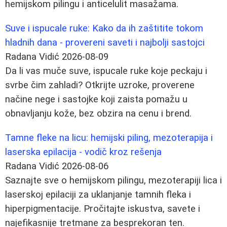
hemijskom pilingu i anticelulit masažama.
Suve i ispucale ruke: Kako da ih zaštitite tokom
hladnih dana - provereni saveti i najbolji sastojci
Radana Vidić
2026-08-09
Da li vas muče suve, ispucale ruke koje peckaju i
svrbe čim zahladi? Otkrijte uzroke, proverene
načine nege i sastojke koji zaista pomažu u
obnavljanju kože, bez obzira na cenu i brend.
Tamne fleke na licu: hemijski piling, mezoterapija i
laserska epilacija - vodič kroz rešenja
Radana Vidić
2026-08-06
Saznajte sve o hemijskom pilingu, mezoterapiji lica i
laserskoj epilaciji za uklanjanje tamnih fleka i
hiperpigmentacije. Pročitajte iskustva, savete i
najefikasnije tretmane za besprekoran ten.