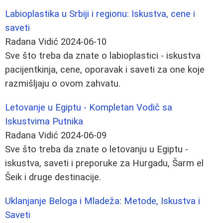
Labioplastika u Srbiji i regionu: Iskustva, cene i
saveti
Radana Vidić
2024-06-10
Sve što treba da znate o labioplastici - iskustva
pacijentkinja, cene, oporavak i saveti za one koje
razmišljaju o ovom zahvatu.
Letovanje u Egiptu - Kompletan Vodič sa
Iskustvima Putnika
Radana Vidić
2024-06-09
Sve što treba da znate o letovanju u Egiptu -
iskustva, saveti i preporuke za Hurgadu, Šarm el
Šeik i druge destinacije.
Uklanjanje Beloga i Mladeža: Metode, Iskustva i
Saveti