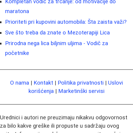
Kompletan vodič za trčanje: od motivacije do
maratona
Prioriteti pri kupovini automobila: Šta zaista važi?
Sve što treba da znate o Mezoterapiji Lica
Prirodna nega lica biljnim uljima - Vodič za
početnike
O nama
|
Kontakt
|
Politika privatnosti
|
Uslovi
korišćenja
|
Marketinški servisi
Urednici i autori ne preuzimaju nikakvu odgovornost
za bilo kakve greške ili propuste u sadržaju ovog