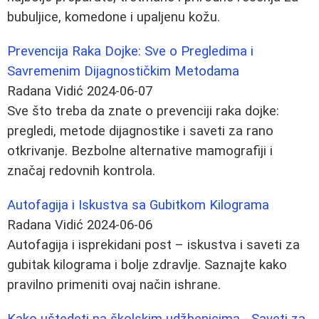
bubuljice, komedone i upaljenu kožu.
Prevencija Raka Dojke: Sve o Pregledima i
Savremenim Dijagnostičkim Metodama
Radana Vidić
2024-06-07
Sve što treba da znate o prevenciji raka dojke:
pregledi, metode dijagnostike i saveti za rano
otkrivanje. Bezbolne alternative mamografiji i
značaj redovnih kontrola.
Autofagija i Iskustva sa Gubitkom Kilograma
Radana Vidić
2024-06-06
Autofagija i isprekidani post – iskustva i saveti za
gubitak kilograma i bolje zdravlje. Saznajte kako
pravilno primeniti ovaj način ishrane.
Kako uštedeti na školskim udžbenicima - Saveti za