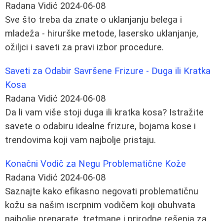
Radana Vidić
2024-06-08
Sve što treba da znate o uklanjanju belega i
mladeža - hirurške metode, lasersko uklanjanje,
ožiljci i saveti za pravi izbor procedure.
Saveti za Odabir Savršene Frizure - Duga ili Kratka
Kosa
Radana Vidić
2024-06-08
Da li vam više stoji duga ili kratka kosa? Istražite
savete o odabiru idealne frizure, bojama kose i
trendovima koji vam najbolje pristaju.
Konačni Vodič za Negu Problematične Kože
Radana Vidić
2024-06-08
Saznajte kako efikasno negovati problematičnu
kožu sa našim iscrpnim vodičem koji obuhvata
najbolje preparate, tretmane i prirodne rešenja za