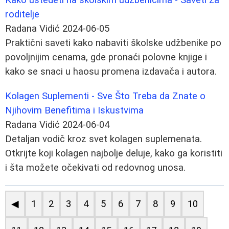
roditelje
Radana Vidić
2024-06-05
Praktični saveti kako nabaviti školske udžbenike po
povoljnijim cenama, gde pronaći polovne knjige i
kako se snaci u haosu promena izdavača i autora.
Kolagen Suplementi - Sve Što Treba da Znate o
Njihovim Benefitima i Iskustvima
Radana Vidić
2024-06-04
Detaljan vodič kroz svet kolagen suplemenata.
Otkrijte koji kolagen najbolje deluje, kako ga koristiti
i šta možete očekivati od redovnog unosa.
◀
1
2
3
4
5
6
7
8
9
10