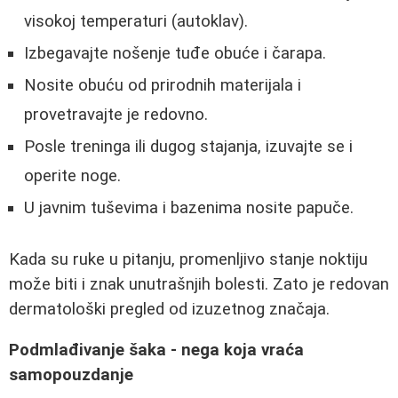
visokoj temperaturi (autoklav).
Izbegavajte nošenje tuđe obuće i čarapa.
Nosite obuću od prirodnih materijala i
provetravajte je redovno.
Posle treninga ili dugog stajanja, izuvajte se i
operite noge.
U javnim tuševima i bazenima nosite papuče.
Kada su ruke u pitanju, promenljivo stanje noktiju
može biti i znak unutrašnjih bolesti. Zato je redovan
dermatološki pregled od izuzetnog značaja.
Podmlađivanje šaka - nega koja vraća
samopouzdanje