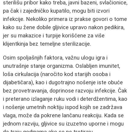
sterilišu pribor kako treba, javni bazeni, svlačionice,
pa čak i zajedničko kupatilo, mogu biti izvori
infekcije. Nekoliko primera iz prakse govori o tome
kako su žene dobile gljivice upravo nakon pedikira,
jer su makazice i turpije korišćene za više
klijentkinja bez temeljne sterilizacije.
Osim spoljašnjih faktora, važnu ulogu igra i
unutrašnje stanje organizma. Oslabljen imunitet,
loša cirkulacija (naročito kod starijih osoba i
dijabetičara), kao i dugotrajno nošenje iste obuće
bez provetravanja, doprinose razvoju infekcije. Čak
i preterano izlaganje ruku vodi i deterdžentima, kao
i nošenje umetnih noktiju ispod kojih se zadržava
vlaga, može da pokrene lančanu reakciju. Kada se
jednom razviju, gljivice su izuzetno uporne i mogu
da traju godinama ako se ne tretiraju.