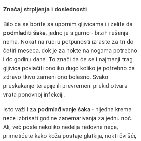
Značaj strpljenja i doslednosti
Bilo da se borite sa upornim gljivicama ili želite da
podmladiti šake
, jedno je sigurno - brzih rešenja
nema. Nokat na ruci u potpunosti izraste za tri do
četiri meseca, dok je za nokte na nogama potrebno
i do godinu dana. To znači da će se i najmanji trag
gljivica povlačiti onoliko dugo koliko je potrebno da
zdravo tkivo zameni ono bolesno. Svako
preskakanje terapije ili prevremeni prekid otvara
vrata ponovnoj infekciji.
Isto važi i za
podmlađivanje šaka
- nijedna krema
neće izbrisati godine zanemarivanja za jednu noć.
Ali, već posle nekoliko nedelja redovne nege,
primetićete kako koža postaje glatkija, nokti čvršći,