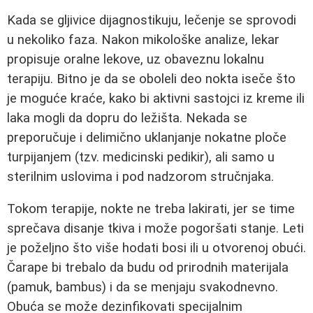
Kada se gljivice dijagnostikuju, lečenje se sprovodi
u nekoliko faza. Nakon mikološke analize, lekar
propisuje oralne lekove, uz obaveznu lokalnu
terapiju. Bitno je da se oboleli deo nokta iseče što
je moguće kraće, kako bi aktivni sastojci iz kreme ili
laka mogli da dopru do ležišta. Nekada se
preporučuje i delimično uklanjanje nokatne ploče
turpijanjem (tzv. medicinski pedikir), ali samo u
sterilnim uslovima i pod nadzorom stručnjaka.
Tokom terapije, nokte ne treba lakirati, jer se time
sprečava disanje tkiva i može pogoršati stanje. Leti
je poželjno što više hodati bosi ili u otvorenoj obući.
Čarape bi trebalo da budu od prirodnih materijala
(pamuk, bambus) i da se menjaju svakodnevno.
Obuća se može dezinfikovati specijalnim