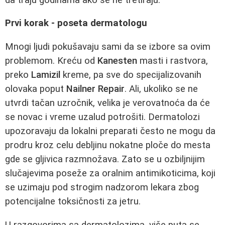
Prvi korak - poseta dermatologu
Mnogi ljudi pokušavaju sami da se izbore sa ovim
problemom. Kreću od
Kanesten
masti i rastvora,
preko
Lamizil
kreme, pa sve do specijalizovanih
olovaka poput
Nailner Repair
. Ali, ukoliko se ne
utvrdi tačan uzročnik, velika je verovatnoća da će
se novac i vreme uzalud potrošiti. Dermatolozi
upozoravaju da lokalni preparati često ne mogu da
prodru kroz celu debljinu nokatne ploče do mesta
gde se gljivica razmnožava. Zato se u ozbiljnijim
slučajevima poseže za oralnim antimikoticima, koji
se uzimaju pod strogim nadzorom lekara zbog
potencijalne toksičnosti za jetru.
U razgovorima sa dermatolozima, više puta se