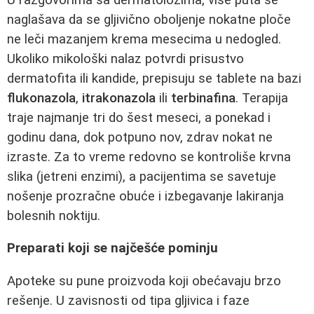
naglašava da se gljivično oboljenje nokatne ploče
ne leči mazanjem krema mesecima u nedogled.
Ukoliko mikološki nalaz potvrdi prisustvo
dermatofita ili kandide, prepisuju se tablete na bazi
flukonazola
,
itrakonazola
ili
terbinafina
. Terapija
traje najmanje tri do šest meseci, a ponekad i
godinu dana, dok potpuno nov, zdrav nokat ne
izraste. Za to vreme redovno se kontroliše krvna
slika (jetreni enzimi), a pacijentima se savetuje
nošenje prozračne obuće i izbegavanje lakiranja
bolesnih noktiju.
Preparati koji se najčešće pominju
Apoteke su pune proizvoda koji obećavaju brzo
rešenje. U zavisnosti od tipa gljivica i faze