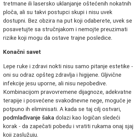
tretmane ili lasersko uklanjanje oštećenih nokatnih
ploča, ali su takvi postupci skupi i nisu uvek
dostupni. Bez obzira na put koji odaberete, uvek se
posavetujte sa stručnjakom i nemojte preuzimati
rizike koji mogu da ostave trajne posledice.
Konačni savet
Lepe ruke i zdravi nokti nisu samo pitanje estetike -
oni su odraz opšteg zdravlja i higijene. Gljivične
infekcije jesu uporne, ali nisu nepobedive.
Kombinacijom pravovremene dijagnoze, adekvatne
terapije i posvećene svakodnevne nege, moguće je
potpuno ih eliminisati. A kada se taj cilj ostvari,
podmlađivanje šaka
dolazi kao logičan sledeći
korak - da zapečati pobedu i vratiti rukama onaj sjaj
koji zaslužuju.