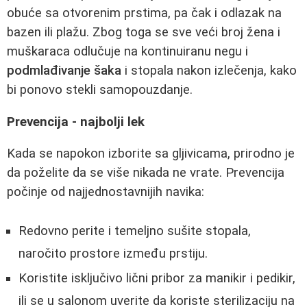
obuće sa otvorenim prstima, pa čak i odlazak na
bazen ili plažu. Zbog toga se sve veći broj žena i
muškaraca odlučuje na kontinuiranu negu i
podmlađivanje šaka
i stopala nakon izlečenja, kako
bi ponovo stekli samopouzdanje.
Prevencija - najbolji lek
Kada se napokon izborite sa gljivicama, prirodno je
da poželite da se više nikada ne vrate. Prevencija
počinje od najjednostavnijih navika:
Redovno perite i temeljno sušite stopala,
naročito prostore između prstiju.
Koristite isključivo lični pribor za manikir i pedikir,
ili se u salonom uverite da koriste sterilizaciju na