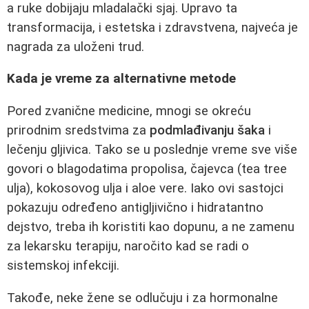
a ruke dobijaju mladalački sjaj. Upravo ta
transformacija, i estetska i zdravstvena, najveća je
nagrada za uloženi trud.
Kada je vreme za alternativne metode
Pored zvanične medicine, mnogi se okreću
prirodnim sredstvima za
podmlađivanju šaka
i
lečenju gljivica. Tako se u poslednje vreme sve više
govori o blagodatima propolisa, čajevca (tea tree
ulja), kokosovog ulja i aloe vere. Iako ovi sastojci
pokazuju određeno antigljivično i hidratantno
dejstvo, treba ih koristiti kao dopunu, a ne zamenu
za lekarsku terapiju, naročito kad se radi o
sistemskoj infekciji.
Takođe, neke žene se odlučuju i za hormonalne