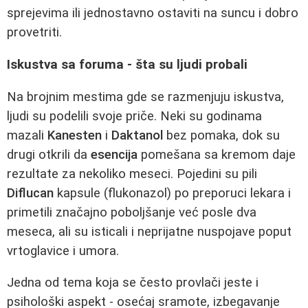
sprejevima ili jednostavno ostaviti na suncu i dobro
provetriti.
Iskustva sa foruma - šta su ljudi probali
Na brojnim mestima gde se razmenjuju iskustva,
ljudi su podelili svoje priče. Neki su godinama
mazali
Kanesten
i
Daktanol
bez pomaka, dok su
drugi otkrili da
esencija
pomešana sa kremom daje
rezultate za nekoliko meseci. Pojedini su pili
Diflucan
kapsule (flukonazol) po preporuci lekara i
primetili značajno poboljšanje već posle dva
meseca, ali su isticali i neprijatne nuspojave poput
vrtoglavice i umora.
Jedna od tema koja se često provlači jeste i
psihološki aspekt - osećaj sramote, izbegavanje