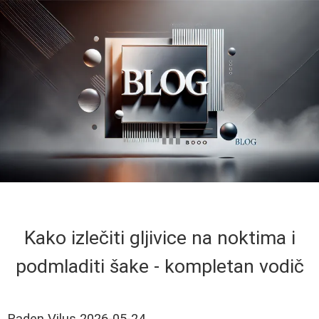
Kako izlečiti gljivice na noktima i
podmladiti šake - kompletan vodič
Raden Vilus
2026-05-24