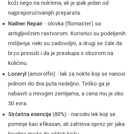
koži nego na noktima, ali je ipak jedan od
najpreporučivanijih preparata.
Nailner Repair
- olovka (flomaster) sa
antigljivičnim rastvorom. Korisnici su podeljenih
mišljenja: neki su zadovoljni, a drugi se žale da
brzo presuši i da je preskupa s obzirom na
količinu.
Loceryl
(amorolfin) - lak za nokte koji se nanosi
jednom do dva puta nedeljno. Teško ga je
nabaviti u mnogim zemljama, a cena mu je oko
50 evra.
Sirćetna esencija
(80%) - narodni lek koji se
pominje kao efikasan, ali zahteva oprez jer jaka
kiselina može da ošteti kožu.