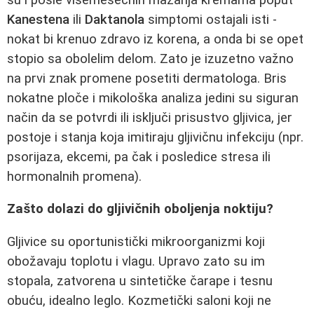
Kanestena
ili
Daktanola
simptomi ostajali isti -
nokat bi krenuo zdravo iz korena, a onda bi se opet
stopio sa obolelim delom. Zato je izuzetno važno
na prvi znak promene posetiti dermatologa. Bris
nokatne ploče i mikološka analiza jedini su siguran
način da se potvrdi ili isključi prisustvo gljivica, jer
postoje i stanja koja imitiraju gljivičnu infekciju (npr.
psorijaza, ekcemi, pa čak i posledice stresa ili
hormonalnih promena).
Zašto dolazi do gljivičnih oboljenja noktiju?
Gljivice su oportunistički mikroorganizmi koji
obožavaju toplotu i vlagu. Upravo zato su im
stopala, zatvorena u sintetičke čarape i tesnu
obuću, idealno leglo. Kozmetički saloni koji ne