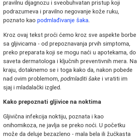
pravilnu dijagnozu i sveobuhvatan pristup koji
podrazumeva i pravilno negovanje kože ruku,
poznato kao
podmlađivanje šaka
.
Kroz ovaj tekst proći ćemo kroz sve aspekte borbe
sa gljivicama - od prepoznavanja prvih simptoma,
preko preparata koji se mogu naći u apotekama, do
saveta dermatologa i ključnih preventivnih mera. Na
kraju, dotaknemo se i toga kako da, nakon pobede
nad ovim problemom,
podmladiti šake
i vratiti im
sjaj i mladalački izgled.
Kako prepoznati gljivice na noktima
Gljivična infekcija noktiju, poznata i kao
onihomikoza, ne javlja se preko noći. U početku
može da deluje bezazleno - mala bela ili žućkasta