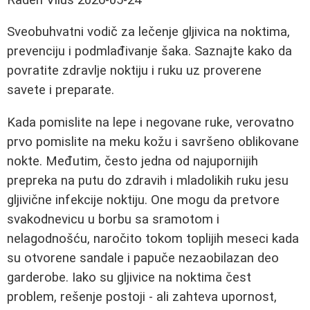
Sveobuhvatni vodič za lečenje gljivica na noktima,
prevenciju i podmlađivanje šaka. Saznajte kako da
povratite zdravlje noktiju i ruku uz proverene
savete i preparate.
Kada pomislite na lepe i negovane ruke, verovatno
prvo pomislite na meku kožu i savršeno oblikovane
nokte. Međutim, često jedna od najupornijih
prepreka na putu do zdravih i mladolikih ruku jesu
gljivične infekcije noktiju. One mogu da pretvore
svakodnevicu u borbu sa sramotom i
nelagodnošću, naročito tokom toplijih meseci kada
su otvorene sandale i papuče nezaobilazan deo
garderobe. Iako su gljivice na noktima čest
problem, rešenje postoji - ali zahteva upornost,