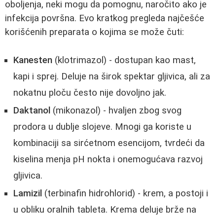
oboljenja, neki mogu da pomognu, naročito ako je
infekcija površna. Evo kratkog pregleda najčešće
korišćenih preparata o kojima se može čuti:
Kanesten
(klotrimazol) - dostupan kao mast,
kapi i sprej. Deluje na širok spektar gljivica, ali za
nokatnu ploču često nije dovoljno jak.
Daktanol
(mikonazol) - hvaljen zbog svog
prodora u dublje slojeve. Mnogi ga koriste u
kombinaciji sa sirćetnom esencijom, tvrdeći da
kiselina menja pH nokta i onemogućava razvoj
gljivica.
Lamizil
(terbinafin hidrohlorid) - krem, a postoji i
u obliku oralnih tableta. Krema deluje brže na