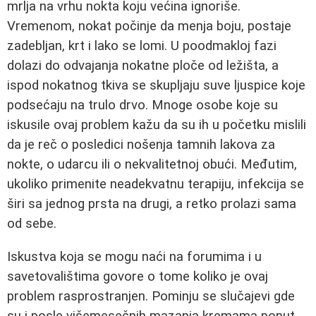
mrlja na vrhu nokta koju većina ignoriše.
Vremenom, nokat počinje da menja boju, postaje
zadebljan, krt i lako se lomi. U poodmakloj fazi
dolazi do odvajanja nokatne ploče od ležišta, a
ispod nokatnog tkiva se skupljaju suve ljuspice koje
podsećaju na trulo drvo. Mnoge osobe koje su
iskusile ovaj problem kažu da su ih u početku mislili
da je reč o posledici nošenja tamnih lakova za
nokte, o udarcu ili o nekvalitetnoj obući. Međutim,
ukoliko primenite neadekvatnu terapiju, infekcija se
širi sa jednog prsta na drugi, a retko prolazi sama
od sebe.
Iskustva koja se mogu naći na forumima i u
savetovalištima govore o tome koliko je ovaj
problem rasprostranjen. Pominju se slučajevi gde
su i posle višemesečnih mazanja kremama poput