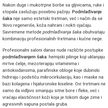
Nakon duge i mukotrpne borbe sa gljivicama, ruke i
stopala zaslužuju posebnu pažnju.
Podmlađivanje
šaka
nije samo estetski tretman, već i način da se
tkivo regeneriše, koža nahrani i nokti ojačaju.
Savremene metode
podmlađivanja šaka
obuhvataju
kombinaciju profesionalnih tretmana i kućne nege.
Profesionalni saloni danas nude različite postupke
podmlađivanjem šaka
: hemijski pilinge koji uklanjaju
mrtve ćelije, mezoterapiju vitaminima i
antioksidansima, parafinske obloge koje dubinski
hidriraju i podstiču mikrocirkulaciju, kao i maske na
bazi kolagena i hijaluronske kiseline. Ovi tretmani ne
samo da vidljivo smanjuju sitne bore i fleke, već i
vraćaju elastičnost koži koja je tokom duge zime i
agresivnih sapuna postala gruba.