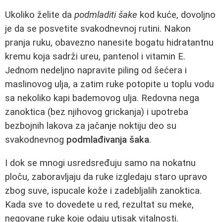
Ukoliko želite da
podmladiti šake
kod kuće, dovoljno
je da se posvetite svakodnevnoj rutini. Nakon
pranja ruku, obavezno nanesite bogatu hidratantnu
kremu koja sadrži ureu, pantenol i vitamin E.
Jednom nedeljno napravite piling od šećera i
maslinovog ulja, a zatim ruke potopite u toplu vodu
sa nekoliko kapi bademovog ulja. Redovna nega
zanoktica (bez njihovog grickanja) i upotreba
bezbojnih lakova za jačanje noktiju deo su
svakodnevnog
podmlađivanja šaka
.
I dok se mnogi usredsređuju samo na nokatnu
ploču, zaboravljaju da ruke izgledaju staro upravo
zbog suve, ispucale kože i zadebljalih zanoktica.
Kada sve to dovedete u red, rezultat su meke,
negovane ruke koje odaju utisak vitalnosti.