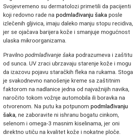
Svojevremeno su dermatolozi primetili da pacijenti
koji redovno rade na
podmlađivanju šaka
posle
izlečenih gljivica, imaju daleko manju stopu recidiva,
jer se ojačava barijera kože i smanjuje mogućnost
ulaska mikroorganizama.
Pravilno
podmlađivanje šaka
podrazumeva i zaštitu
od sunca. UV zraci ubrzavaju starenje kože i mogu
da izazovu pojavu staračkih fleka na rukama. Stoga
je svakodnevno nanošenje kreme sa zaštitnim
faktorom na nadlanice jedna od najvažnijih navika,
naročito tokom vožnje automobila ili boravka na
otvorenom. Na putu ka potpunom
podmlađivanju
šaka
, ne zaboravite ni ishranu bogatu cinkom,
selenom i omega-3 masnim kiselinama, jer oni
direktno utiču na kvalitet kože i nokatne ploče.