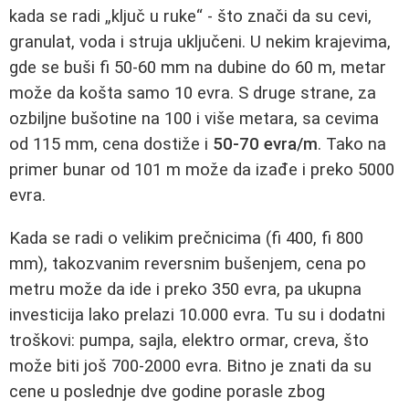
kada se radi „ključ u ruke“ - što znači da su cevi,
granulat, voda i struja uključeni. U nekim krajevima,
gde se buši fi 50-60 mm na dubine do 60 m, metar
može da košta samo 10 evra. S druge strane, za
ozbiljne bušotine na 100 i više metara, sa cevima
od 115 mm, cena dostiže i
50-70 evra/m
. Tako na
primer bunar od 101 m može da izađe i preko 5000
evra.
Kada se radi o velikim prečnicima (fi 400, fi 800
mm), takozvanim reversnim bušenjem, cena po
metru može da ide i preko 350 evra, pa ukupna
investicija lako prelazi 10.000 evra. Tu su i dodatni
troškovi: pumpa, sajla, elektro ormar, creva, što
može biti još 700-2000 evra. Bitno je znati da su
cene u poslednje dve godine porasle zbog