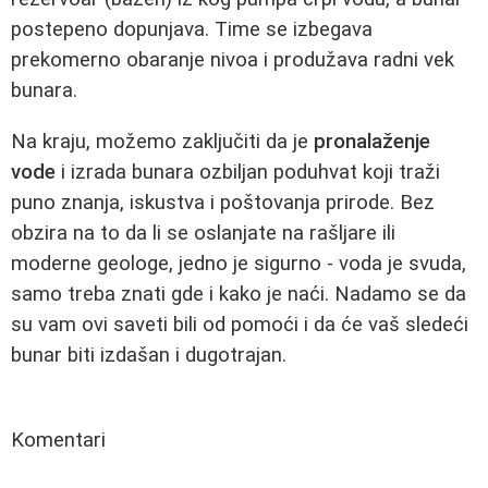
postepeno dopunjava. Time se izbegava
prekomerno obaranje nivoa i produžava radni vek
bunara.
Na kraju, možemo zaključiti da je
pronalaženje
vode
i izrada bunara ozbiljan poduhvat koji traži
puno znanja, iskustva i poštovanja prirode. Bez
obzira na to da li se oslanjate na rašljare ili
moderne geologe, jedno je sigurno - voda je svuda,
samo treba znati gde i kako je naći. Nadamo se da
su vam ovi saveti bili od pomoći i da će vaš sledeći
bunar biti izdašan i dugotrajan.
Komentari