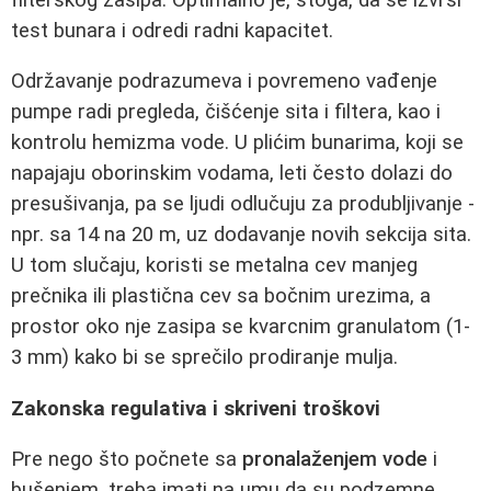
test bunara i odredi radni kapacitet.
Održavanje podrazumeva i povremeno vađenje
pumpe radi pregleda, čišćenje sita i filtera, kao i
kontrolu hemizma vode. U plićim bunarima, koji se
napajaju oborinskim vodama, leti često dolazi do
presušivanja, pa se ljudi odlučuju za produbljivanje -
npr. sa 14 na 20 m, uz dodavanje novih sekcija sita.
U tom slučaju, koristi se metalna cev manjeg
prečnika ili plastična cev sa bočnim urezima, a
prostor oko nje zasipa se kvarcnim granulatom (1-
3 mm) kako bi se sprečilo prodiranje mulja.
Zakonska regulativa i skriveni troškovi
Pre nego što počnete sa
pronalaženjem vode
i
bušenjem, treba imati na umu da su podzemne