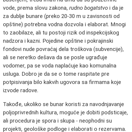
vode, prema slovu zakona,
rudno bogatstvo
i da je
za dublje bunare (preko 20-30 m u zavisnosti od
opštine) potrebna vodna dozvola i elaborat. Mnogi
to zaobilaze, ali tu postoji rizik od inspekcijskog
nadzora i kazni. Pojedine opštine i pokrajinski
fondovi nude povraćaj dela troškova (subvencije),
ali se neretko dešava da se posle ugrađuje
vodomer, pa se voda naplaćuje kao komunalna
usluga. Dobro je da se o tome raspitate pre
potpisivanja bilo kakvih ugovora sa firmama koje
izvode radove.
Takođe, ukoliko se bunar koristi za navodnjavanje
poljoprivrednih kultura, moguće je dobiti podsticaje,
ali procedura je spora i skupa - neophodni su
projekti, geološke podloge i elaborati o rezervama.