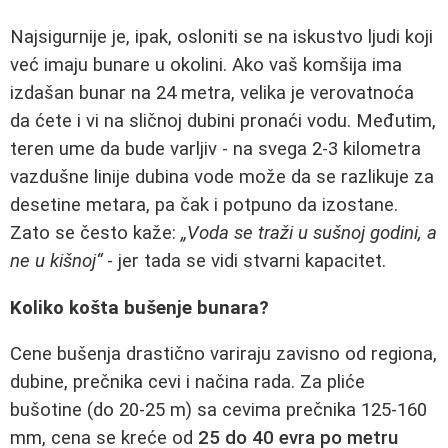
Najsigurnije je, ipak, osloniti se na iskustvo ljudi koji
već imaju bunare u okolini. Ako vaš komšija ima
izdašan bunar na 24 metra, velika je verovatnoća
da ćete i vi na sličnoj dubini pronaći vodu. Međutim,
teren ume da bude varljiv - na svega 2-3 kilometra
vazdušne linije dubina vode može da se razlikuje za
desetine metara, pa čak i potpuno da izostane.
Zato se često kaže:
„Voda se traži u sušnoj godini, a
ne u kišnoj“
- jer tada se vidi stvarni kapacitet.
Koliko košta bušenje bunara?
Cene bušenja drastično variraju zavisno od regiona,
dubine, prečnika cevi i načina rada. Za pliće
bušotine (do 20-25 m) sa cevima prečnika 125-160
mm, cena se kreće od
25 do 40 evra po metru