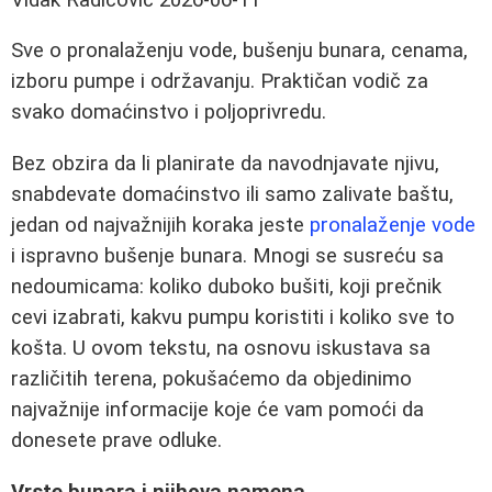
Sve o pronalaženju vode, bušenju bunara, cenama,
izboru pumpe i održavanju. Praktičan vodič za
svako domaćinstvo i poljoprivredu.
Bez obzira da li planirate da navodnjavate njivu,
snabdevate domaćinstvo ili samo zalivate baštu,
jedan od najvažnijih koraka jeste
pronalaženje vode
i ispravno bušenje bunara. Mnogi se susreću sa
nedoumicama: koliko duboko bušiti, koji prečnik
cevi izabrati, kakvu pumpu koristiti i koliko sve to
košta. U ovom tekstu, na osnovu iskustava sa
različitih terena, pokušaćemo da objedinimo
najvažnije informacije koje će vam pomoći da
donesete prave odluke.
Vrste bunara i njihova namena