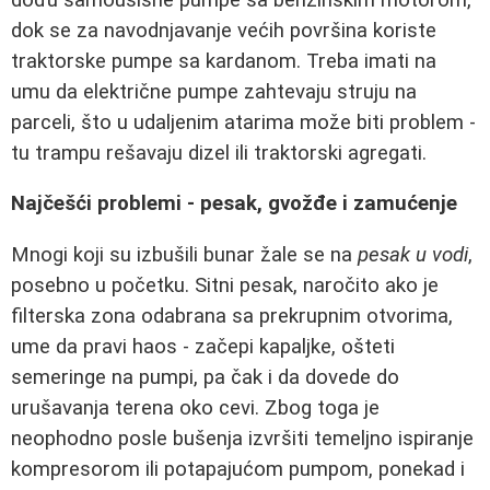
dok se za navodnjavanje većih površina koriste
traktorske pumpe sa kardanom. Treba imati na
umu da električne pumpe zahtevaju struju na
parceli, što u udaljenim atarima može biti problem -
tu trampu rešavaju dizel ili traktorski agregati.
Najčešći problemi - pesak, gvožđe i zamućenje
Mnogi koji su izbušili bunar žale se na
pesak u vodi
,
posebno u početku. Sitni pesak, naročito ako je
filterska zona odabrana sa prekrupnim otvorima,
ume da pravi haos - začepi kapaljke, ošteti
semeringe na pumpi, pa čak i da dovede do
urušavanja terena oko cevi. Zbog toga je
neophodno posle bušenja izvršiti temeljno ispiranje
kompresorom ili potapajućom pumpom, ponekad i