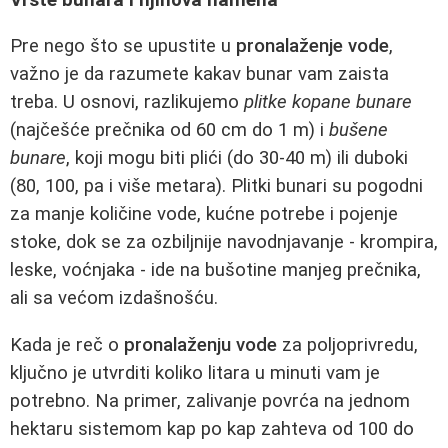
Pre nego što se upustite u
pronalaženje vode
,
važno je da razumete kakav bunar vam zaista
treba. U osnovi, razlikujemo
plitke kopane bunare
(najčešće prečnika od 60 cm do 1 m) i
bušene
bunare
, koji mogu biti plići (do 30-40 m) ili duboki
(80, 100, pa i više metara). Plitki bunari su pogodni
za manje količine vode, kućne potrebe i pojenje
stoke, dok se za ozbiljnije navodnjavanje - krompira,
leske, voćnjaka - ide na bušotine manjeg prečnika,
ali sa većom izdašnošću.
Kada je reč o
pronalaženju vode
za poljoprivredu,
ključno je utvrditi koliko litara u minuti vam je
potrebno. Na primer, zalivanje povrća na jednom
hektaru sistemom kap po kap zahteva od 100 do