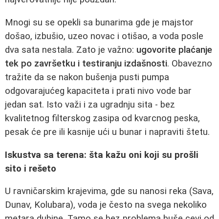
Mnogi su se opekli sa bunarima gde je majstor
došao, izbušio, uzeo novac i otišao, a voda posle
dva sata nestala. Zato je važno:
ugovorite plaćanje
tek po završetku i testiranju izdašnosti
. Obavezno
tražite da se nakon bušenja pusti pumpa
odgovarajućeg kapaciteta i prati nivo vode bar
jedan sat. Isto važi i za ugradnju sita - bez
kvalitetnog filterskog zasipa od kvarcnog peska,
pesak će pre ili kasnije ući u bunar i napraviti štetu.
Iskustva sa terena: šta kažu oni koji su prošli
sito i rešeto
U ravničarskim krajevima, gde su nanosi reka (Sava,
Dunav, Kolubara), voda je često na svega nekoliko
metara dubine. Tamo se bez problema buše cevi od