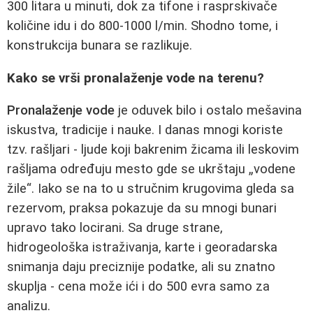
300 litara u minuti, dok za tifone i rasprskivače
količine idu i do 800-1000 l/min. Shodno tome, i
konstrukcija bunara se razlikuje.
Kako se vrši pronalaženje vode na terenu?
Pronalaženje vode
je oduvek bilo i ostalo mešavina
iskustva, tradicije i nauke. I danas mnogi koriste
tzv. rašljari - ljude koji bakrenim žicama ili leskovim
rašljama određuju mesto gde se ukrštaju „vodene
žile“. Iako se na to u stručnim krugovima gleda sa
rezervom, praksa pokazuje da su mnogi bunari
upravo tako locirani. Sa druge strane,
hidrogeološka istraživanja, karte i georadarska
snimanja daju preciznije podatke, ali su znatno
skuplja - cena može ići i do 500 evra samo za
analizu.