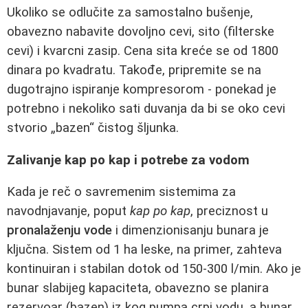
Ukoliko se odlučite za samostalno bušenje,
obavezno nabavite dovoljno cevi, sito (filterske
cevi) i kvarcni zasip. Cena sita kreće se od 1800
dinara po kvadratu. Takođe, pripremite se na
dugotrajno ispiranje kompresorom - ponekad je
potrebno i nekoliko sati duvanja da bi se oko cevi
stvorio „bazen“ čistog šljunka.
Zalivanje kap po kap i potrebe za vodom
Kada je reč o savremenim sistemima za
navodnjavanje, poput
kap po kap
, preciznost u
pronalaženju vode
i dimenzionisanju bunara je
ključna. Sistem od 1 ha leske, na primer, zahteva
kontinuiran i stabilan dotok od 150-300 l/min. Ako je
bunar slabijeg kapaciteta, obavezno se planira
rezervoar (bazen) iz kog pumpa crpi vodu, a bunar