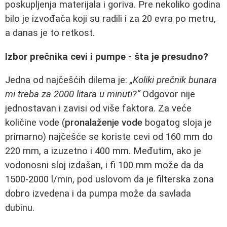
poskupljenja materijala i goriva. Pre nekoliko godina
bilo je izvođača koji su radili i za 20 evra po metru,
a danas je to retkost.
Izbor prečnika cevi i pumpe - šta je presudno?
Jedna od najčešćih dilema je:
„Koliki prečnik bunara
mi treba za 2000 litara u minuti?“
Odgovor nije
jednostavan i zavisi od više faktora. Za veće
količine vode (
pronalaženje vode
bogatog sloja je
primarno) najčešće se koriste cevi od 160 mm do
220 mm, a izuzetno i 400 mm. Međutim, ako je
vodonosni sloj izdašan, i fi 100 mm može da da
1500-2000 l/min, pod uslovom da je filterska zona
dobro izvedena i da pumpa može da savlada
dubinu.