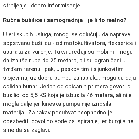
strpljenje i dobro informisanje.
Ručne bušilice i samogradnja - je li to realno?
U eri skupih usluga, mnogi se odlučuju da naprave
sopstvenu bušilicu - od motokultivatora, flekserice i
aparata za varenje. Takvi uređaji su mobilni i mogu
da izbuše rupe do 25 metara, ali su ograničeni u
tvrđem terenu. Ipak, u peskovitim i šljunkovitim
slojevima, uz dobru pumpu za isplaku, mogu da daju
solidan bunar. Jedan od opisanih primera govori o
bušilici od 5,5 KS koja je izbušila 46 metara, ali nije
mogla dalje jer kineska pumpa nije iznosila
materijal. Za takav poduhvat neophodno je
obezbediti dovoljno vode za ispiranje, jer burgija ne
sme da se zaglavi.