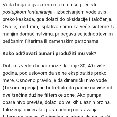
Voda bogata gvožđem može da se prečisti
postupkom fontaniranja
- izbacivanjem vode uvis
preko kaskada, gde dolazi do oksidacije i taloženja.
Ovo je, međutim, isplativo samo za veće sisteme. U
manjim domaćinstvima, pribegava se jednostavnim
peščanim filterima ili zamenskim patronama.
Kako održavati bunar i produžiti mu vek?
Dobro izveden bunar može da traje 30, 40 i više
godina, pod uslovom da se ne eksploatiše preko
mere. Osnovno pravilo je da
dinamički nivo vode
(tokom crpenja) ne bi trebalo da padne na više od
dve trećine dužine filterske zone
. Ako pumpa
obara nivo previše, dolazi do velikih ulaznih brzina,
taloženja minerala i postepenog uništavanja
filterskog zasipa. Optimalno je, stoga, da se izvrši