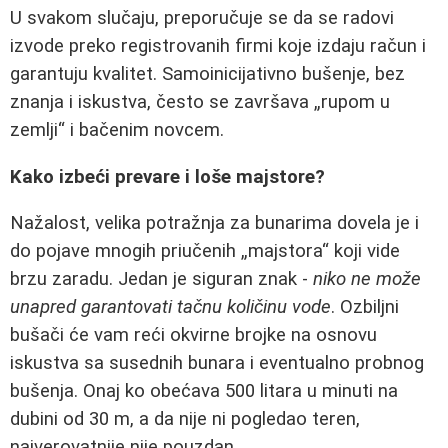
U svakom slučaju, preporučuje se da se radovi
izvode preko registrovanih firmi koje izdaju račun i
garantuju kvalitet. Samoinicijativno bušenje, bez
znanja i iskustva, često se završava „rupom u
zemlji“ i bačenim novcem.
Kako izbeći prevare i loše majstore?
Nažalost, velika potražnja za bunarima dovela je i
do pojave mnogih priučenih „majstora“ koji vide
brzu zaradu. Jedan je siguran znak -
niko ne može
unapred garantovati tačnu količinu vode
. Ozbiljni
bušači će vam reći okvirne brojke na osnovu
iskustva sa susednih bunara i eventualno probnog
bušenja. Onaj ko obećava 500 litara u minuti na
dubini od 30 m, a da nije ni pogledao teren,
najverovatnije nije pouzdan.