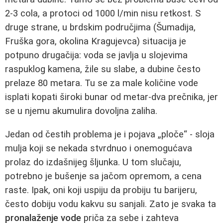
2-3 cola, a protoci od 1000 l/min nisu retkost. S
druge strane, u brdskim područjima (Šumadija,
Fruška gora, okolina Kragujevca) situacija je
potpuno drugačija: voda se javlja u slojevima
raspuklog kamena, žile su slabe, a dubine često
prelaze 80 metara. Tu se za male količine vode
isplati kopati široki bunar od metar-dva prečnika, jer
se u njemu akumulira dovoljna zaliha.
Jedan od čestih problema je i pojava „ploče“ - sloja
mulja koji se nekada stvrdnuo i onemogućava
prolaz do izdašnijeg šljunka. U tom slučaju,
potrebno je bušenje sa jačom opremom, a cena
raste. Ipak, oni koji uspiju da probiju tu barijeru,
često dobiju vodu kakvu su sanjali. Zato je svaka ta
pronalaženje vode
priča za sebe i zahteva