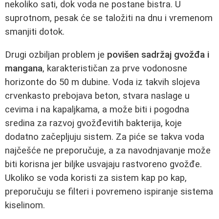
nekoliko sati, dok voda ne postane bistra. U
suprotnom, pesak će se taložiti na dnu i vremenom
smanjiti dotok.
Drugi ozbiljan problem je
povišen sadržaj gvožđa i
mangana
, karakterističan za prve vodonosne
horizonte do 50 m dubine. Voda iz takvih slojeva
crvenkasto prebojava beton, stvara naslage u
cevima i na kapaljkama, a može biti i pogodna
sredina za razvoj gvožđevitih bakterija, koje
dodatno začepljuju sistem. Za piće se takva voda
najčešće ne preporučuje, a za navodnjavanje može
biti korisna jer biljke usvajaju rastvoreno gvožđe.
Ukoliko se voda koristi za sistem kap po kap,
preporučuju se filteri i povremeno ispiranje sistema
kiselinom.