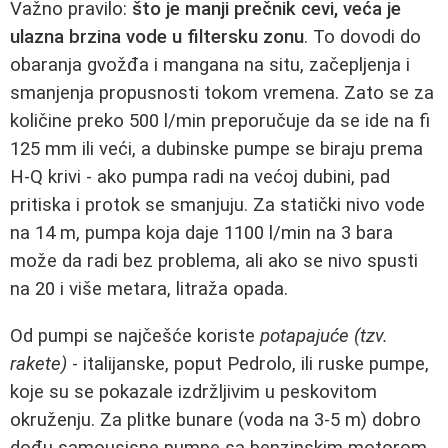
Važno pravilo:
što je manji prečnik cevi, veća je
ulazna brzina vode u filtersku zonu
. To dovodi do
obaranja gvožđa i mangana na situ, začepljenja i
smanjenja propusnosti tokom vremena. Zato se za
količine preko 500 l/min preporučuje da se ide na fi
125 mm ili veći, a dubinske pumpe se biraju prema
H-Q krivi - ako pumpa radi na većoj dubini, pad
pritiska i protok se smanjuju. Za statički nivo vode
na 14 m, pumpa koja daje 1100 l/min na 3 bara
može da radi bez problema, ali ako se nivo spusti
na 20 i više metara, litraža opada.
Od pumpi se najčešće koriste
potapajuće (tzv.
rakete)
- italijanske, poput Pedrolo, ili ruske pumpe,
koje su se pokazale izdržljivim u peskovitom
okruženju. Za plitke bunare (voda na 3-5 m) dobro
dođu samousisne pumpe sa benzinskim motorom,