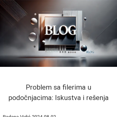
Problem sa filerima u
podočnjacima: Iskustva i rešenja
Radana Vidić
2024-08-02