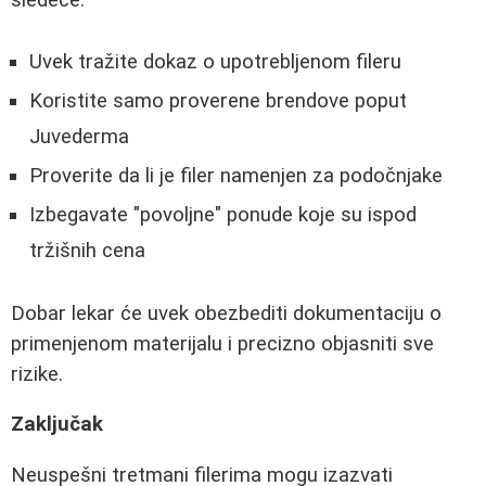
sledeće:
Uvek tražite dokaz o upotrebljenom fileru
Koristite samo proverene brendove poput
Juvederma
Proverite da li je filer namenjen za podočnjake
Izbegavate "povoljne" ponude koje su ispod
tržišnih cena
Dobar lekar će uvek obezbediti dokumentaciju o
primenjenom materijalu i precizno objasniti sve
rizike.
Zaključak
Neuspešni tretmani filerima mogu izazvati