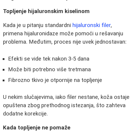
Topljenje hijaluronskim kiselinom
Kada je u pitanju standardni
hijaluronski filer
,
primena hijaluronidaze može pomoći u rešavanju
problema. Međutim, proces nije uvek jednostavan:
Efekti se vide tek nakon 3-5 dana
Može biti potrebno više tretmana
Fibrozno tkivo je otpornije na topljenje
U nekim slučajevima, iako filer nestane, koža ostaje
opuštena zbog prethodnog istezanja, što zahteva
dodatne korekcije.
Kada topljenje ne pomaže