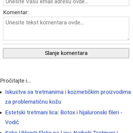
Komentar:
Slanje komentara
Pročitajte i...
Iskustva sa tretmanima i kozmetičkim proizvodima
za problematičnu kožu
Estetski tretmani lica: Botox i hijaluronski fileri -
Vodič
Kako Ukloniti Fleke na Licu: Najbolji Tretmani i