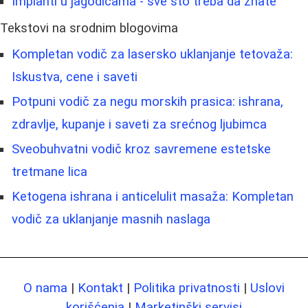
Implanti u jagodicama - sve što treba da znate
Tekstovi na srodnim blogovima
Kompletan vodič za lasersko uklanjanje tetovaža:
Iskustva, cene i saveti
Potpuni vodič za negu morskih prasica: ishrana,
zdravlje, kupanje i saveti za srećnog ljubimca
Sveobuhvatni vodič kroz savremene estetske
tretmane lica
Ketogena ishrana i anticelulit masaža: Kompletan
vodič za uklanjanje masnih naslaga
O nama
|
Kontakt
|
Politika privatnosti
|
Uslovi
korišćenja
|
Marketinški servisi