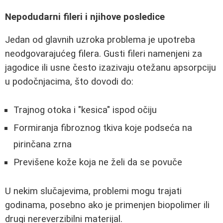
Nepodudarni fileri i njihove posledice
Jedan od glavnih uzroka problema je upotreba
neodgovarajućeg filera. Gusti fileri namenjeni za
jagodice ili usne često izazivaju otežanu apsorpciju
u podočnjacima, što dovodi do:
Trajnog otoka i "kesica" ispod očiju
Formiranja fibroznog tkiva koje podseća na
pirinčana zrna
Previšene kože koja ne želi da se povuče
U nekim slučajevima, problemi mogu trajati
godinama, posebno ako je primenjen biopolimer ili
drugi nereverzibilni materijal.