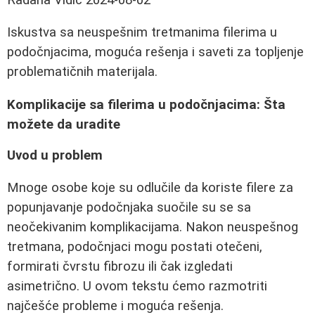
Iskustva sa neuspešnim tretmanima filerima u
podočnjacima, moguća rešenja i saveti za topljenje
problematičnih materijala.
Komplikacije sa filerima u podočnjacima: Šta
možete da uradite
Uvod u problem
Mnoge osobe koje su odlučile da koriste filere za
popunjavanje podočnjaka suočile su se sa
neočekivanim komplikacijama. Nakon neuspešnog
tretmana, podočnjaci mogu postati otečeni,
formirati čvrstu fibrozu ili čak izgledati
asimetrično. U ovom tekstu ćemo razmotriti
najčešće probleme i moguća rešenja.