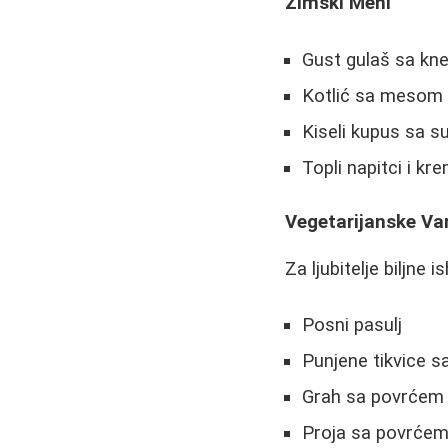
Zimski Meni
Gust gulaš sa kn
Kotlić sa mesom
Kiseli kupus sa 
Topli napitci i kr
Vegetarijanske Var
Za ljubitelje biljne 
Posni pasulj
Punjene tikvice s
Grah sa povrćem
Proja sa povrće