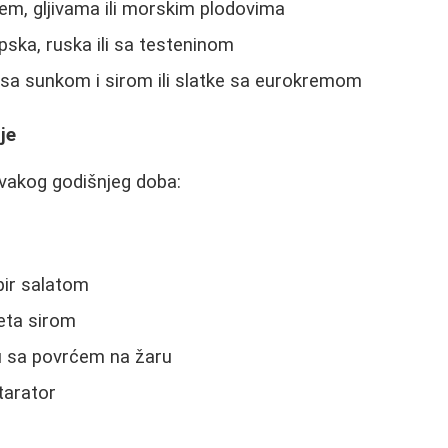
em, gljivama ili morskim plodovima
pska, ruska ili sa testeninom
 sa sunkom i sirom ili slatke sa eurokremom
je
svakog godišnjeg doba:
mpir salatom
eta sirom
lju sa povrćem na žaru
tarator