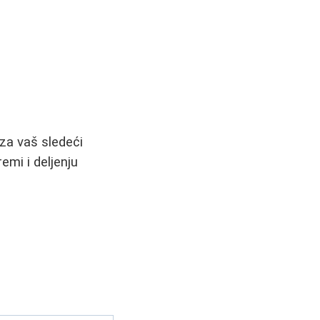
za vaš sledeći
emi i deljenju