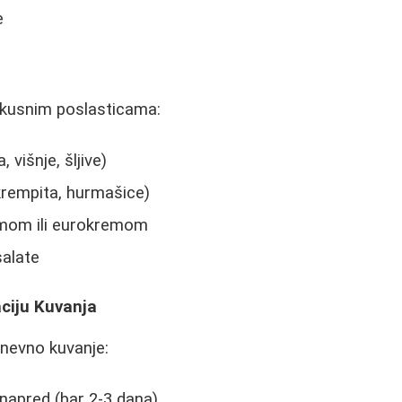
e
ukusnim poslasticama:
 višnje, šljive)
krempita, hurmašice)
emom ili eurokremom
salate
ciju Kuvanja
nevno kuvanje:
unapred (bar 2-3 dana)