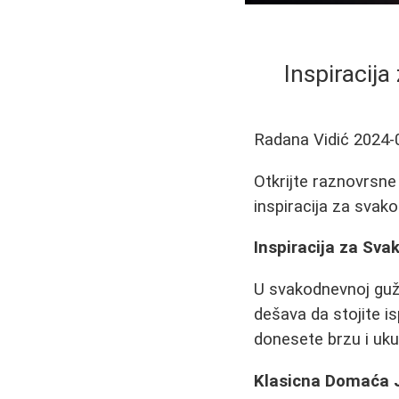
Inspiracij
Radana Vidić
2024-
Otkrijte raznovrsne
inspiracija za svak
Inspiracija za Sva
U svakodnevnoj gužv
dešava da stojite i
donesete brzu i uku
Klasicna Domaća 