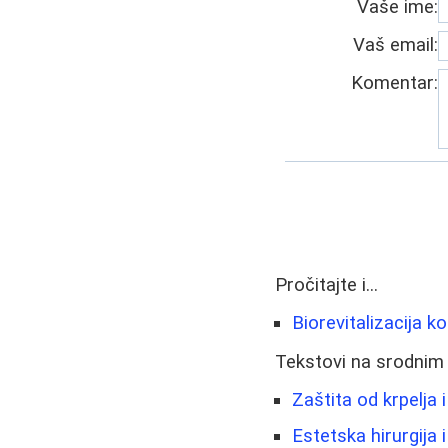
Vaše ime:
Vaš email:
Komentar:
Pročitajte i...
Biorevitalizacija k
Tekstovi na srodnim
Zaštita od krpelja i
Estetska hirurgija