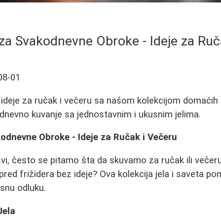
a za Svakodnevne Obroke - Ideje za Ruč
08-01
 ideje za ručak i večeru sa našom kolekcijom domaćih
odnevno kuvanje sa jednostavnim i ukusnim jelima.
kodnevne Obroke - Ideje za Ručak i Večeru
i, često se pitamo šta da skuvamo za ručak ili večeru
spred frižidera bez ideje? Ova kolekcija jela i saveta p
snu odluku.
Jela