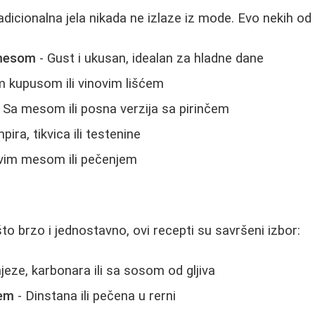
icionalna jela nikada ne izlaze iz mode. Evo nekih od 
 mesom
- Gust i ukusan, idealan za hladne dane
im kupusom ili vinovim lišćem
 Sa mesom ili posna verzija sa pirinčem
ira, tikvica ili testenine
vim mesom ili pečenjem
o brzo i jednostavno, ovi recepti su savršeni izbor:
jeze, karbonara ili sa sosom od gljiva
ćem
- Dinstana ili pečena u rerni