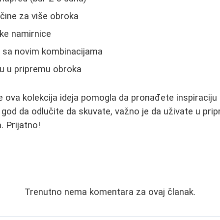
ičine za više obroka
ske namirnice
e sa novim kombinacijama
cu u pripremu obroka
ova kolekcija ideja pomogla da pronađete inspiraciju 
a god da odlučite da skuvate, važno je da uživate u pripr
. Prijatno!
Trenutno nema komentara za ovaj članak.