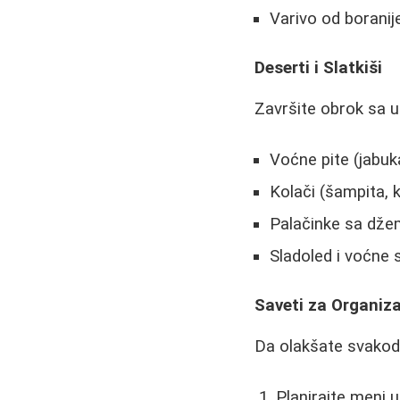
Varivo od boranij
Deserti i Slatkiši
Završite obrok sa 
Voćne pite (jabuka,
Kolači (šampita, 
Palačinke sa dž
Sladoled i voćne 
Saveti za Organiza
Da olakšate svakod
Planirajte meni 