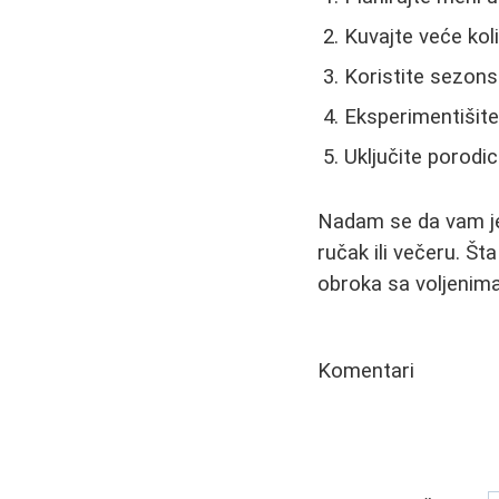
Kuvajte veće kol
Koristite sezon
Eksperimentišit
Uključite porodi
Nadam se da vam je 
ručak ili večeru. Št
obroka sa voljenima
Komentari