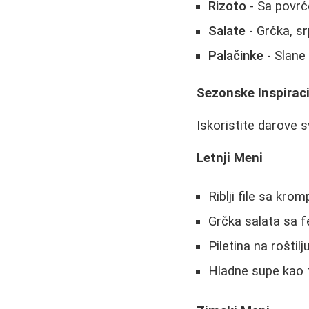
Rizoto
- Sa povrć
Salate
- Grčka, sr
Palačinke
- Slane
Sezonske Inspiraci
Iskoristite darove 
Letnji Meni
Riblji file sa kro
Grčka salata sa f
Piletina na rošti
Hladne supe kao 