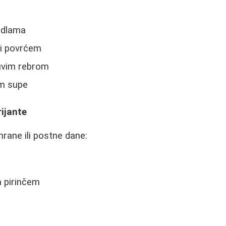
edlama
 i povrćem
suvim rebrom
em supe
ijante
ishrane ili postne dane:
a pirinčem
m