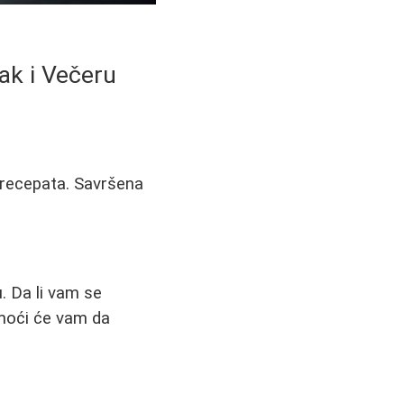
ak i Večeru
 recepata. Savršena
. Da li vam se
omoći će vam da