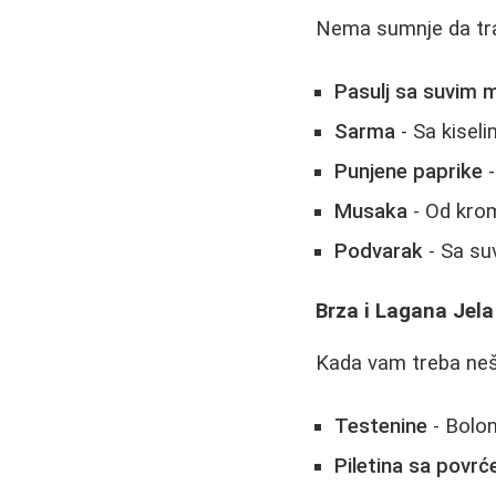
Nema sumnje da trad
Pasulj sa suvim
Sarma
- Sa kisel
Punjene paprike
-
Musaka
- Od kromp
Podvarak
- Sa su
Brza i Lagana Jela
Kada vam treba nešt
Testenine
- Bolon
Piletina sa povr