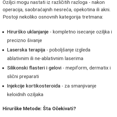
Oziljci mogu nastati iz različitih razloga - nakon
operacija, saobraćajnih nesreća, opekotina ili akni.
Postoji nekoliko osnovnih kategorija tretmana:
Hirurško uklanjanje
- kompletno isecanje oziljka i
precizno šivanje
Laserska terapija
- poboljšanje izgleda
ablativnim ili ne-ablativnim laserima
Silikonski flasteri i gelovi
- mepiform, dermatix i
slični preparati
Injekcije kortikosteroida
- za smanjivanje
keloidnih oziljaka
Hirurške Metode: Šta Očekivati?