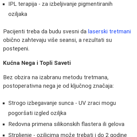
IPL terapija - za izbeljivanje pigmentiranih
oziljaka
Pacijenti treba da budu svesni da
laserski tretmani
obično zahtevaju više seansi, a rezultati su
postepeni.
Kućna Nega i Topli Saveti
Bez obzira na izabranu metodu tretmana,
postoperativna nega je od ključnog značaja:
Strogo izbegavanje sunca - UV zraci mogu
pogoršati izgled oziljka
Redovna primena silikonskih flastera ili gelova
Strpljenje - oziljcima može trebati i do 2 godine