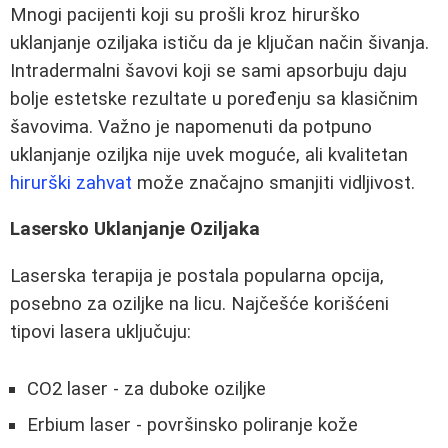
Mnogi pacijenti koji su prošli kroz hirurško
uklanjanje oziljaka ističu da je ključan način šivanja.
Intradermalni šavovi koji se sami apsorbuju daju
bolje estetske rezultate u poređenju sa klasičnim
šavovima. Važno je napomenuti da potpuno
uklanjanje oziljka nije uvek moguće, ali kvalitetan
hirurški zahvat
može značajno smanjiti vidljivost.
Lasersko Uklanjanje Oziljaka
Laserska terapija je postala popularna opcija,
posebno za oziljke na licu. Najčešće korišćeni
tipovi lasera uključuju:
CO2 laser - za duboke oziljke
Erbium laser - površinsko poliranje kože