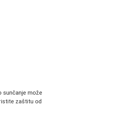
a
no sunčanje može
istite zaštitu od