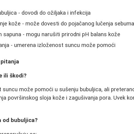
uljica - dovodi do ožiljaka i infekcija
anje kože - može dovesti do pojačanog lučenja sebum
h sapuna - mogu narušiti prirodni pH balans kože
anja - umerena izloženost suncu može pomoći
 pitanja
 ili škodi?
 suncu može pomoći u sušenju bubuljica, ali pretera
nja površinskog sloja kože i zagušivanja pora. Uvek kor
a od bubuljica?