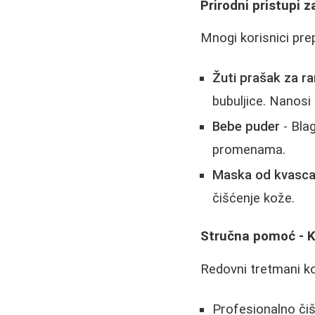
Prirodni pristupi z
Mnogi korisnici pr
Žuti prašak za r
bubuljice. Nanosi 
Bebe puder
- Bla
promenama.
Maska od kvasc
čišćenje kože.
Stručna pomoć - K
Redovni tretmani k
Profesionalno či