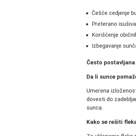
Češće cedjenje bub
Preterano isušiv
Korišćenje obični
Izbegavanje sunč
Često postavljana
Da li sunce pomaže
Umerena izloženost
dovesti do zadeblja
sunca.
Kako se rešiti flek