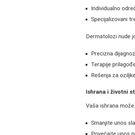
Individualno odre
Specijalizovani t
Dermatolozi nude jo
Precizna dijagno
Terapije prilago
Rešenja za oziljke
Ishrana i životni st
Vaša ishrana može z
Smanjite unos sla
Povećajte unos p