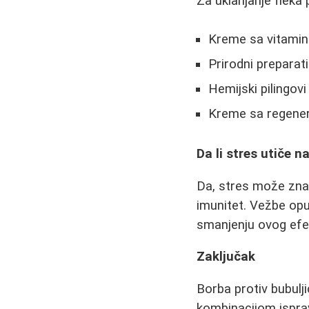
Za uklanjanje fleka
Kreme sa vitami
Prirodni preparat
Hemijski pilingov
Kreme sa regenera
Da li stres utiče n
Da, stres može znač
imunitet. Vežbe opu
smanjenju ovog efe
Zaključak
Borba protiv bubulji
kombinacijom isprav