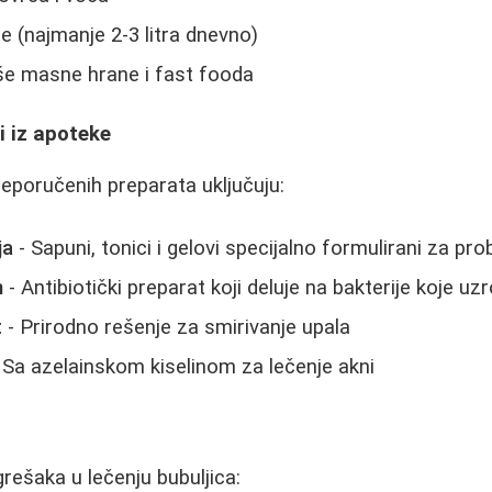
de (najmanje 2-3 litra dnevno)
še masne hrane i fast fooda
i iz apoteke
eporučenih preparata uključuju:
ja
- Sapuni, tonici i gelovi specijalno formulirani za p
n
- Antibiotički preparat koji deluje na bakterije koje uz
t
- Prirodno rešenje za smirivanje upala
 Sa azelainskom kiselinom za lečenje akni
rešaka u lečenju bubuljica: