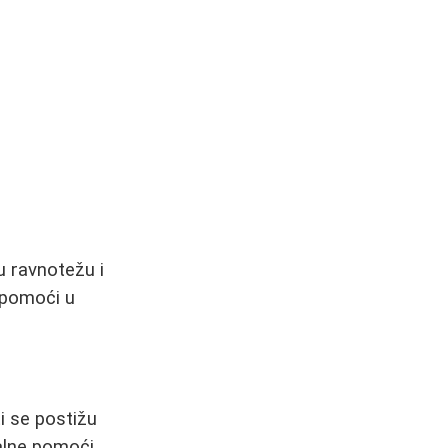
u ravnotežu i
 pomoći u
ti se postižu
alne pomoći.