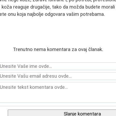
koža reaguje drugačije, tako da možda budete morali 
te onu koja najbolje odgovara vašim potrebama.
Trenutno nema komentara za ovaj članak.
Slanje komentara