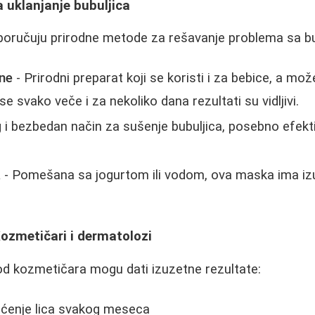
a uklanjanje bubuljica
eporučuju prirodne metode za rešavanje problema sa b
ane
- Prirodni preparat koji se koristi i za bebice, a mož
se svako veče i za nekoliko dana rezultati su vidljivi.
g i bezbedan način za sušenje bubuljica, posebno efek
a
- Pomešana sa jogurtom ili vodom, ova maska ima iz
ozmetičari i dermatolozi
od kozmetičara mogu dati izuzetne rezultate:
šćenje lica svakog meseca