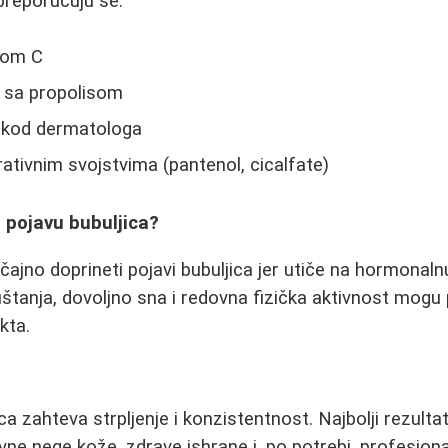
 preporučuju se:
nom C
i sa propolisom
i kod dermatologa
tivnim svojstvima (pantenol, cicalfate)
a pojavu bubuljica?
ajno doprineti pojavi bubuljica jer utiče na hormonaln
štanja, dovoljno sna i redovna fizička aktivnost mogu
kta.
ca zahteva strpljenje i konzistentnost. Najbolji rezulta
ne nege kože, zdrave ishrane i, po potrebi, profesion