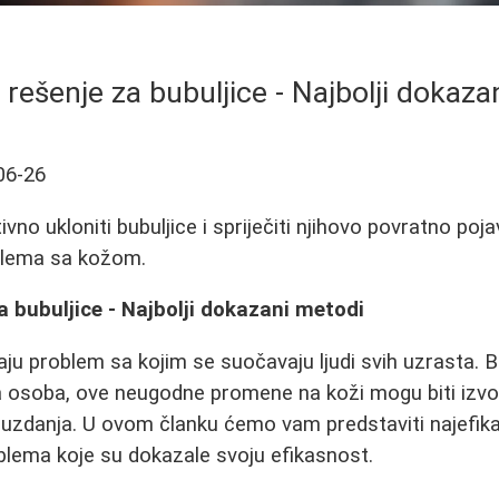
rešenje za bubuljice - Najbolji dokaza
06-26
vno ukloniti bubuljice i spriječiti njihovo povratno poja
blema sa kožom.
 bubuljice - Najbolji dokazani metodi
aju problem sa kojim se suočavaju ljudi svih uzrasta. B
la osoba, ove neugodne promene na koži mogu biti izvor
danja. U ovom članku ćemo vam predstaviti najefika
blema koje su dokazale svoju efikasnost.