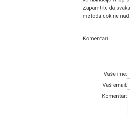
Zapamtite da svaka 
metoda dok ne nađe
Komentari
Vaše ime:
Vaš email:
Komentar: