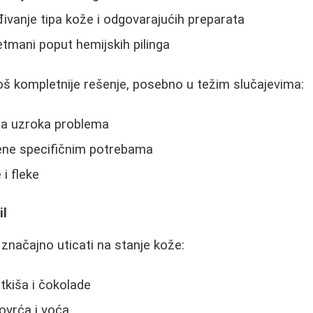
đivanje tipa kože i odgovarajućih preparata
retmani poput hemijskih pilinga
š kompletnije rešenje, posebno u težim slučajevima:
za uzroka problema
đene specifičnim potrebama
 i fleke
il
načajno uticati na stanje kože:
tkiša i čokolade
ovrća i voća