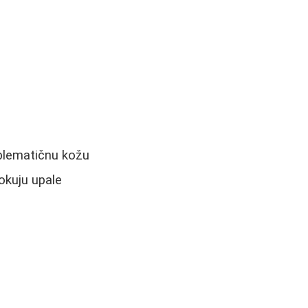
roblematičnu kožu
rokuju upale