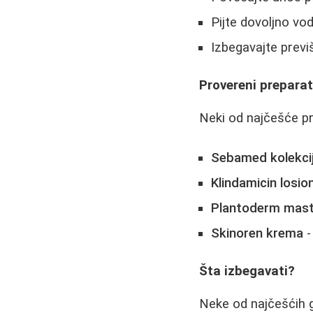
Pijte dovoljno vo
Izbegavajte previ
Provereni preparat
Neki od najčešće pr
Sebamed kolekci
Klindamicin losio
Plantoderm mas
Skinoren krema
-
Šta izbegavati?
Neke od najčešćih g