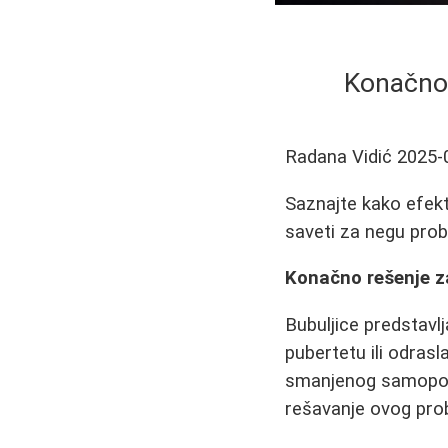
Konačno 
Radana Vidić
2025-
Saznajte kako efekti
saveti za negu pro
Konačno rešenje za
Bubuljice predstavlj
pubertetu ili odras
smanjenog samopouz
rešavanje ovog pro