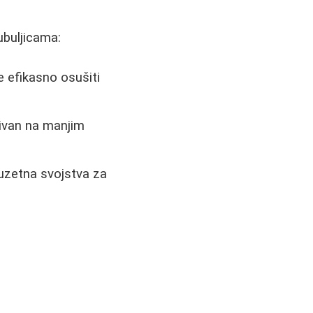
ubuljicama:
e efikasno osušiti
tivan na manjim
uzetna svojstva za