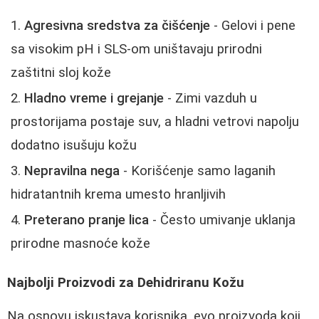
Agresivna sredstva za čišćenje
- Gelovi i pene
sa visokim pH i SLS-om uništavaju prirodni
zaštitni sloj kože
Hladno vreme i grejanje
- Zimi vazduh u
prostorijama postaje suv, a hladni vetrovi napolju
dodatno isušuju kožu
Nepravilna nega
- Korišćenje samo laganih
hidratantnih krema umesto hranljivih
Preterano pranje lica
- Često umivanje uklanja
prirodne masnoće kože
Najbolji Proizvodi za Dehidriranu Kožu
Na osnovu iskustava korisnika, evo proizvoda koji