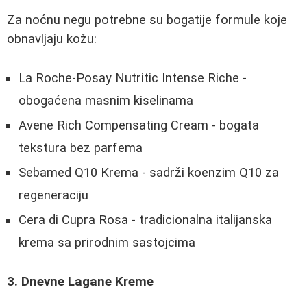
Za noćnu negu potrebne su bogatije formule koje
obnavljaju kožu:
La Roche-Posay Nutritic Intense Riche -
obogaćena masnim kiselinama
Avene Rich Compensating Cream - bogata
tekstura bez parfema
Sebamed Q10 Krema - sadrži koenzim Q10 za
regeneraciju
Cera di Cupra Rosa - tradicionalna italijanska
krema sa prirodnim sastojcima
3. Dnevne Lagane Kreme