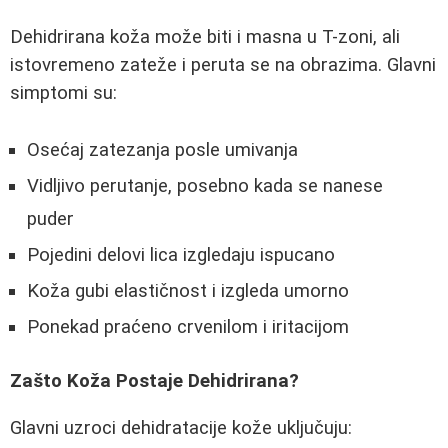
Dehidrirana koža može biti i masna u T-zoni, ali
istovremeno zateže i peruta se na obrazima. Glavni
simptomi su:
Osećaj zatezanja posle umivanja
Vidljivo perutanje, posebno kada se nanese
puder
Pojedini delovi lica izgledaju ispucano
Koža gubi elastičnost i izgleda umorno
Ponekad praćeno crvenilom i iritacijom
Zašto Koža Postaje Dehidrirana?
Glavni uzroci dehidratacije kože uključuju: