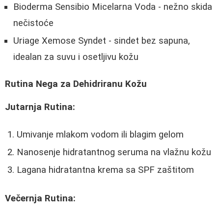
Bioderma Sensibio Micelarna Voda - nežno skida
nečistoće
Uriage Xemose Syndet - sindet bez sapuna,
idealan za suvu i osetljivu kožu
Rutina Nega za Dehidriranu Kožu
Jutarnja Rutina:
Umivanje mlakom vodom ili blagim gelom
Nanosenje hidratantnog seruma na vlažnu kožu
Lagana hidratantna krema sa SPF zaštitom
Večernja Rutina: