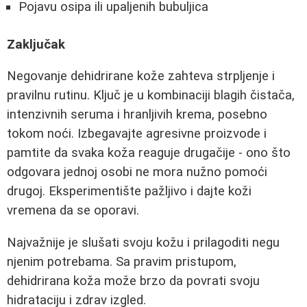
Pojavu osipa ili upaljenih bubuljica
Zaključak
Negovanje dehidrirane kože zahteva strpljenje i
pravilnu rutinu. Ključ je u kombinaciji blagih čistača,
intenzivnih seruma i hranljivih krema, posebno
tokom noći. Izbegavajte agresivne proizvode i
pamtite da svaka koža reaguje drugačije - ono što
odgovara jednoj osobi ne mora nužno pomoći
drugoj. Eksperimentište pažljivo i dajte koži
vremena da se oporavi.
Najvažnije je slušati svoju kožu i prilagoditi negu
njenim potrebama. Sa pravim pristupom,
dehidrirana koža može brzo da povrati svoju
hidrataciju i zdrav izgled.