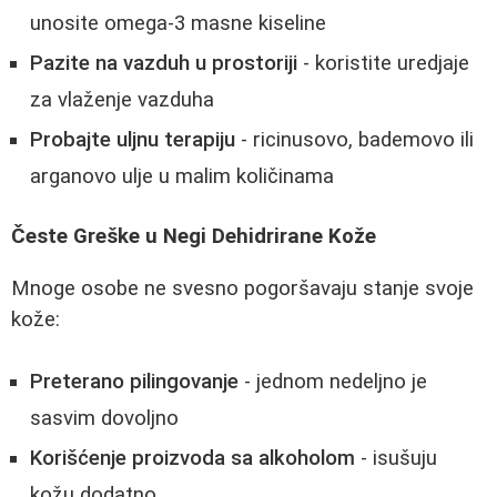
unosite omega-3 masne kiseline
Pazite na vazduh u prostoriji
- koristite uredjaje
za vlaženje vazduha
Probajte uljnu terapiju
- ricinusovo, bademovo ili
arganovo ulje u malim količinama
Česte Greške u Negi Dehidrirane Kože
Mnoge osobe ne svesno pogoršavaju stanje svoje
kože:
Preterano pilingovanje
- jednom nedeljno je
sasvim dovoljno
Korišćenje proizvoda sa alkoholom
- isušuju
kožu dodatno