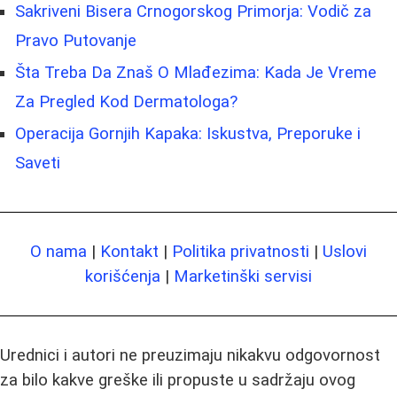
Sakriveni Bisera Crnogorskog Primorja: Vodič za
Pravo Putovanje
Šta Treba Da Znaš O Mlađezima: Kada Je Vreme
Za Pregled Kod Dermatologa?
Operacija Gornjih Kapaka: Iskustva, Preporuke i
Saveti
O nama
|
Kontakt
|
Politika privatnosti
|
Uslovi
korišćenja
|
Marketinški servisi
Urednici i autori ne preuzimaju nikakvu odgovornost
za bilo kakve greške ili propuste u sadržaju ovog