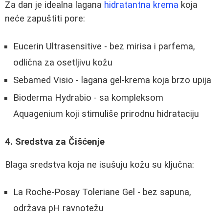
Za dan je idealna lagana
hidratantna krema
koja
neće zapuštiti pore:
Eucerin Ultrasensitive - bez mirisa i parfema,
odlična za osetljivu kožu
Sebamed Visio - lagana gel-krema koja brzo upija
Bioderma Hydrabio - sa kompleksom
Aquagenium koji stimuliše prirodnu hidrataciju
4. Sredstva za Čišćenje
Blaga sredstva koja ne isušuju kožu su ključna:
La Roche-Posay Toleriane Gel - bez sapuna,
održava pH ravnotežu