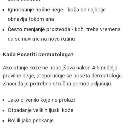
Ignorisanje noćne nege
- koža se najbolje
obnavlja tokom sna
Često menjanje proizvoda
- koži treba vremena
da se navikne na novu rutinu
Kada Posetiti Dermatologa?
Ako stanje kože ne poboljšava nakon 4-6 nedelja
pravilne nege, preporučuje se poseta dermatologu.
Znaci da je potrebna stručna pomoć uključuju:
Jako crvenilo koje ne prolazi
Otpadanje velikih ljuski kože
Bol ili jako peckanje