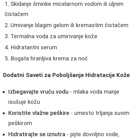
Skidanje šminke micelarnom vodom ili uljnim
čistačem
Umivanje blagim gelom ili kremastim čistačem
Termalna voda za umirivanje kože
Hidratantni serum
Bogata hranljiva krema za noć
Dodatni Saveti za Poboljšanje Hidratacije Kože
Izbegavajte vruću vodu
- mlaka voda manje
isušuje kožu
Koristite vlažne peškire
- umesto trljanja suvim
peškirom
Hidratirajte se iznutra
- pijte dovoljno vode,