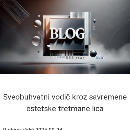
Sveobuhvatni vodič kroz savremene
estetske tretmane lica
Radana Vidić
2025-09-24