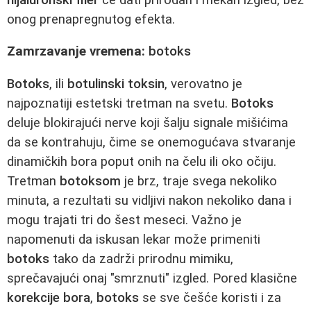
onog prenapregnutog efekta.
Zamrzavanje vremena:
botoks
Botoks
, ili
botulinski toksin
, verovatno je
najpoznatiji estetski tretman na svetu.
Botoks
deluje blokirajući nerve koji šalju signale mišićima
da se kontrahuju, čime se onemogućava stvaranje
dinamičkih bora poput onih na čelu ili oko očiju.
Tretman
botoksom
je brz, traje svega nekoliko
minuta, a rezultati su vidljivi nakon nekoliko dana i
mogu trajati tri do šest meseci. Važno je
napomenuti da iskusan lekar može primeniti
botoks
tako da zadrži prirodnu mimiku,
sprečavajući onaj "smrznuti" izgled. Pored klasične
korekcije bora
,
botoks
se sve češće koristi i za