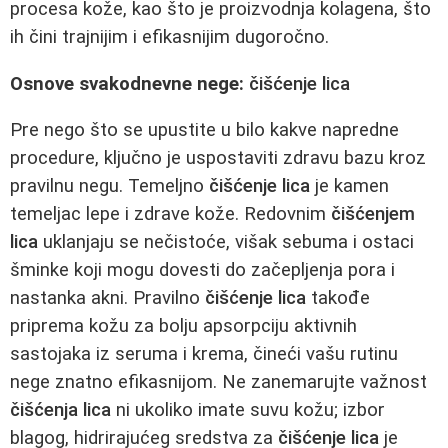
procesa kože, kao što je proizvodnja kolagena, što
ih čini trajnijim i efikasnijim dugoročno.
Osnove svakodnevne nege:
čišćenje lica
Pre nego što se upustite u bilo kakve napredne
procedure, ključno je uspostaviti zdravu bazu kroz
pravilnu negu. Temeljno
čišćenje lica
je kamen
temeljac lepe i zdrave kože. Redovnim
čišćenjem
lica
uklanjaju se nečistoće, višak sebuma i ostaci
šminke koji mogu dovesti do začepljenja pora i
nastanka akni. Pravilno
čišćenje lica
takođe
priprema kožu za bolju apsorpciju aktivnih
sastojaka iz seruma i krema, čineći vašu rutinu
nege znatno efikasnijom. Ne zanemarujte važnost
čišćenja lica
ni ukoliko imate suvu kožu; izbor
blagog, hidrirajućeg sredstva za
čišćenje lica
je