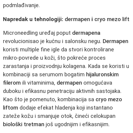
podmlađivanje.
Napredak u tehnologiji:
dermapen
i
cryo mezo lift
Microneedling uređaj poput
dermapena
revolucionisao je kućnu i salonsku negu.
Dermapen
koristi multiple fine igle da stvori kontrolirane
mikro-povrede u koži, što pokreće proces
zarastanja i proizvodnju kolagena. Kada se koristi u
kombinaciji sa serumom bogatim
hijaluronskim
filerom
ili vitaminima,
dermapen
omogućava
duboku i efikasnu penetraciju aktivnih sastojaka.
Kao što je pomenuto, kombinacija sa
cryo mezo
liftom
dodaje efekat hladenja koji instantano
zateže kožu i smanjuje otok, čineći celokupan
biološki tretman
još ugodnijim i efikasnijim.