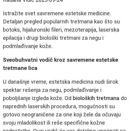
Istražite svet savremene estetske medicine.
Detaljan pregled popularnih tretmana kao što su
botoks, hijaluronski fileri, mezoterapija, laserska
epilacija i drugi biološki tretmani za negu i
podmlađivanje kože.
Sveobuhvatni vodič kroz savremene estetske
tretmane lica
U današnje vreme, estetska medicina nudi širok
spektar rešenja za negu, podmlađivanje i
poboljšanje izgleda kože. Od
bioloških tretmana
do
naprednih laserskih procedura, mogućnosti su
gotovo neograničene za one koji žele da očuvaju
svoju mladolikost ili reše specifične kožne
nedostatke. Ovaj vodič će vas detaljno upoznati sa