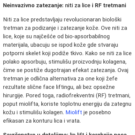
Neinvazivno zatezanje:
niti za lice
i RF tretmani
Niti za lice predstavljaju revolucionaran biološki
tretman za podizanje i zatezanje kože. Ove niti za
lice, koje su najčešće od bio-apsorbabilnog
materijala, ubacuju se ispod kože gde stvaraju
potporni skelet koji podiže tkivo. Kako se niti za lice
polako apsorbuju, stimulišu proizvodnju kolagena,
čime se postiže dugotrajan efekat zatezanja. Ovaj
tretman je odlična alternativa za one koji žefe
rezultate slične face liftingu, ali bez opsežne
hirurgije. Pored toga, radiofrekventni (RF) tretmani,
poput miolifta, koriste toplotnu energiju da zategnu
kožu i stimulišu kolagen.
Miolift
je posebno
efikasan za konturu lica i vrata.
Savršenstvo u detaljima:
lip lift
i korekcije nosa