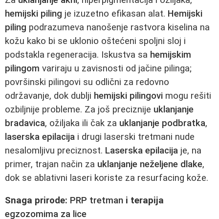
hemijski piling
je izuzetno efikasan alat.
Hemijski
piling
podrazumeva nanošenje rastvora kiselina na
kožu kako bi se uklonio oštećeni spoljni sloj i
podstakla regeneracija. Iskustva sa
hemijskim
pilingom
variraju u zavisnosti od jačine pilinga;
površinski pilingovi su odlični za redovno
održavanje, dok dublji
hemijski pilingovi
mogu rešiti
ozbiljnije probleme. Za još preciznije
uklanjanje
bradavica
, ožiljaka ili čak za
uklanjanje podbratka
,
laserska epilacija
i drugi laserski tretmani nude
nesalomljivu preciznost.
Laserska epilacija
je, na
primer, trajan način za
uklanjanje neželjene dlake
,
dok se ablativni laseri koriste za resurfacing kože.
Snaga prirode:
PRP tretman
i terapija
egzozomima za lice