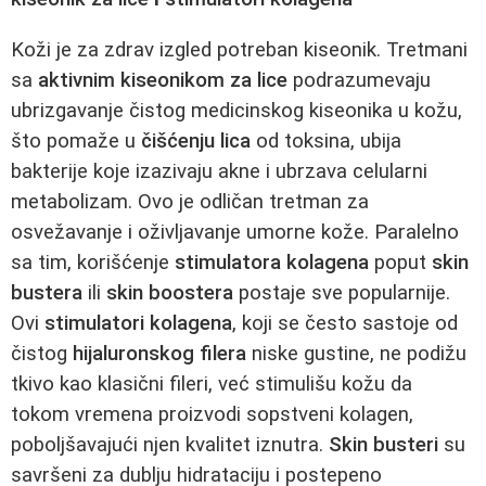
Koži je za zdrav izgled potreban kiseonik. Tretmani
sa
aktivnim kiseonikom za lice
podrazumevaju
ubrizgavanje čistog medicinskog kiseonika u kožu,
što pomaže u
čišćenju lica
od toksina, ubija
bakterije koje izazivaju akne i ubrzava celularni
metabolizam. Ovo je odličan tretman za
osvežavanje i oživljavanje umorne kože. Paralelno
sa tim, korišćenje
stimulatora kolagena
poput
skin
bustera
ili
skin boostera
postaje sve popularnije.
Ovi
stimulatori kolagena
, koji se često sastoje od
čistog
hijaluronskog filera
niske gustine, ne podižu
tkivo kao klasični fileri, već stimulišu kožu da
tokom vremena proizvodi sopstveni kolagen,
poboljšavajući njen kvalitet iznutra.
Skin busteri
su
savršeni za dublju hidrataciju i postepeno