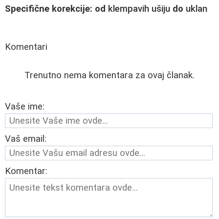
Specifične korekcije: od
klempavih ušiju
do
uklan
Komentari
Trenutno nema komentara za ovaj članak.
Vaše ime:
Vaš email:
Komentar: