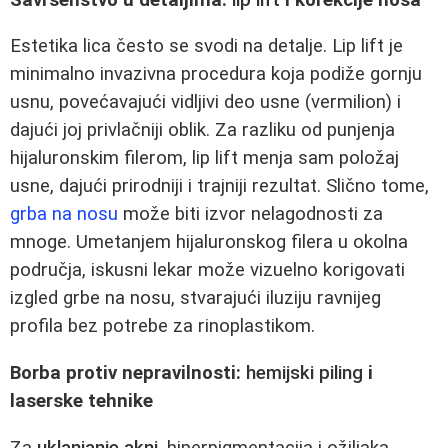
Estetika lica često se svodi na detalje. Lip lift je
minimalno invazivna procedura koja podiže gornju
usnu, povećavajući vidljivi deo usne (vermilion) i
dajući joj privlačniji oblik. Za razliku od punjenja
hijaluronskim filerom, lip lift menja sam položaj
usne, dajući prirodniji i trajniji rezultat. Slično tome,
grba na nosu
može biti izvor nelagodnosti za
mnoge. Umetanjem hijaluronskog filera u okolna
područja, iskusni lekar može vizuelno korigovati
izgled grbe na nosu, stvarajući iluziju ravniјeg
profila bez potrebe za rinoplastikom.
Borba protiv nepravilnosti:
hemijski piling
i
laserske tehnike
Za
uklanjanje akni
, hiperpigmentacija i ožiljaka,