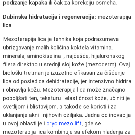
podizanje kapaka
ili čak za korekciju osmeha.
Dubinska hidratacija i regeneracija:
mezoterapija
lica
Mezoterapija lica je tehnika koja podrazumeva
ubrizgavanje malih količina koktela vitamina,
minerala, aminokiselina i, najčešće, hijaluronskog
filera direktno u srednji sloj kože (mezoderm). Ovaj
biološki tretman je izuzetno efikasan za čišćenje
lica od posledica dehidratacije, jer intenzivno hidrira
i obnavlja kožu. Mezoterapija lica može značajno
poboljšati ten, teksturu i elastičnost kože, učiniti je
svetlijom i blistavijom, a takođe se koristi i za
uklanjanje akni i njihovih ožiljaka. Jedna od inovacija
u ovoj oblasti je i
cryo mezo lift
, gde se
mezoterapija lica kombinuje sa efekom hladenja za