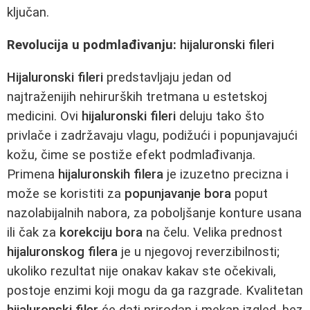
ključan.
Revolucija u podmlađivanju:
hijaluronski fileri
Hijaluronski fileri
predstavljaju jedan od
najtraženijih nehirurških tretmana u estetskoj
medicini. Ovi
hijaluronski fileri
deluju tako što
privlače i zadržavaju vlagu, podižući i popunjavajući
kožu, čime se postiže efekt podmlađivanja.
Primena
hijaluronskih filera
je izuzetno precizna i
može se koristiti za
popunjavanje bora
poput
nazolabijalnih nabora, za poboljšanje konture usana
ili čak za
korekciju bora
na čelu. Velika prednost
hijaluronskog filera
je u njegovoj reverzibilnosti;
ukoliko rezultat nije onakav kakav ste očekivali,
postoje enzimi koji mogu da ga razgrade. Kvalitetan
hijaluronski filer
će dati prirodan i mekan izgled, bez