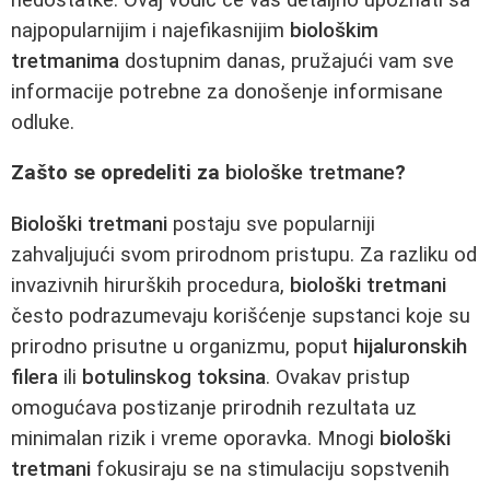
najpopularnijim i najefikasnijim
biološkim
tretmanima
dostupnim danas, pružajući vam sve
informacije potrebne za donošenje informisane
odluke.
Zašto se opredeliti za
biološke tretmane
?
Biološki tretmani
postaju sve popularniji
zahvaljujući svom prirodnom pristupu. Za razliku od
invazivnih hirurških procedura,
biološki tretmani
često podrazumevaju korišćenje supstanci koje su
prirodno prisutne u organizmu, poput
hijaluronskih
filera
ili
botulinskog toksina
. Ovakav pristup
omogućava postizanje prirodnih rezultata uz
minimalan rizik i vreme oporavka. Mnogi
biološki
tretmani
fokusiraju se na stimulaciju sopstvenih