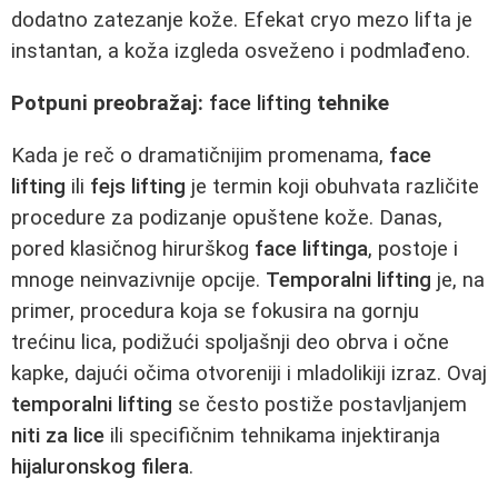
dodatno zatezanje kože. Efekat cryo mezo lifta je
instantan, a koža izgleda osveženo i podmlađeno.
Potpuni preobražaj:
face lifting
tehnike
Kada je reč o dramatičnijim promenama,
face
lifting
ili
fejs lifting
je termin koji obuhvata različite
procedure za podizanje opuštene kože. Danas,
pored klasičnog hirurškog
face liftinga
, postoje i
mnoge neinvazivnije opcije.
Temporalni lifting
je, na
primer, procedura koja se fokusira na gornju
trećinu lica, podižući spoljašnji deo obrva i očne
kapke, dajući očima otvoreniji i mladolikiji izraz. Ovaj
temporalni lifting
se često postiže postavljanjem
niti za lice
ili specifičnim tehnikama injektiranja
hijaluronskog filera
.