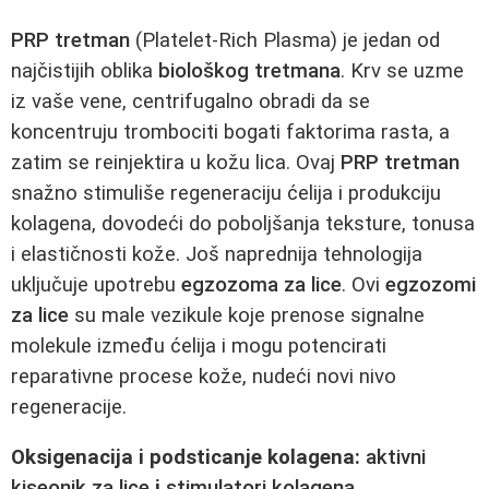
PRP tretman
(Platelet-Rich Plasma) je jedan od
najčistijih oblika
biološkog tretmana
. Krv se uzme
iz vaše vene, centrifugalno obradi da se
koncentruju trombociti bogati faktorima rasta, a
zatim se reinjektira u kožu lica. Ovaj
PRP tretman
snažno stimuliše regeneraciju ćelija i produkciju
kolagena, dovodeći do poboljšanja teksture, tonusa
i elastičnosti kože. Još naprednija tehnologija
uključuje upotrebu
egzozoma za lice
. Ovi
egzozomi
za lice
su male vezikule koje prenose signalne
molekule između ćelija i mogu potencirati
reparativne procese kože, nudeći novi nivo
regeneracije.
Oksigenacija i podsticanje kolagena:
aktivni
kiseonik za lice
i
stimulatori kolagena