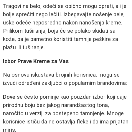
Tragovi na beloj odeći se obično mogu oprati, ali je
bolje sprečiti nego lečiti. Izbegavajte nošenje bele,
uske odeće neposredno nakon nanošenja kreme.
Prilikom tuširanja, boja će se polako skidati sa
kože, pa je pametno koristiti tamnije peškire za
plažu ili tuširanje.
Izbor Prave Kreme za Vas
Na osnovu iskustava brojnih korisnica, mogu se
izvući određeni zaključci o popularnim brandovima:
Dove
se često pominje kao pouzdan izbor koji daje
prirodnu boju bez jakog narandžastog tona,
naročito u verziji za postepeno tamnjenje. Mnoge
korisnice ističu da ne ostavlja fleke i da ima prijatan
miris.