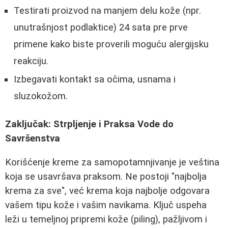
Testirati proizvod na manjem delu kože (npr.
unutrašnjost podlaktice) 24 sata pre prve
primene kako biste proverili moguću alergijsku
reakciju.
Izbegavati kontakt sa očima, usnama i
sluzokožom.
Zaključak: Strpljenje i Praksa Vode do
Savršenstva
Korišćenje kreme za samopotamnjivanje je veština
koja se usavršava praksom. Ne postoji "najbolja
krema za sve", već krema koja najbolje odgovara
vašem tipu kože i vašim navikama. Ključ uspeha
leži u temeljnoj pripremi kože (piling), pažljivom i