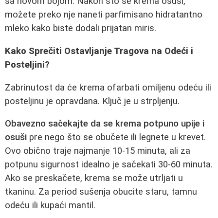
sa novom bojom. Nakon što se krema osuši,
možete preko nje naneti parfimisano hidratantno
mleko kako biste dodali prijatan miris.
Kako Sprečiti Ostavljanje Tragova na Odeći i
Posteljini?
Zabrinutost da će krema ofarbati omiljenu odeću ili
posteljinu je opravdana. Ključ je u strpljenju.
Obavezno sačekajte da se krema potpuno upije i
osuši
pre nego što se obučete ili legnete u krevet.
Ovo obično traje najmanje 10-15 minuta, ali za
potpunu sigurnost idealno je sačekati 30-60 minuta.
Ako se preskačete, krema se može utrljati u
tkaninu. Za period sušenja obucite staru, tamnu
odeću ili kupaći mantil.