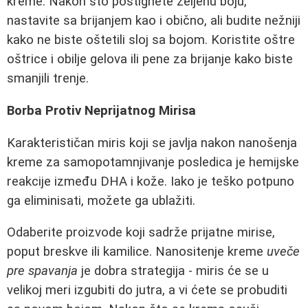
kreme. Nakon što postignete željenu boju,
nastavite sa brijanjem kao i obično, ali budite nežniji
kako ne biste oštetili sloj sa bojom. Koristite oštre
oštrice i obilje gelova ili pene za brijanje kako biste
smanjili trenje.
Borba Protiv Neprijatnog Mirisa
Karakterističan miris koji se javlja nakon nanošenja
kreme za samopotamnjivanje posledica je hemijske
reakcije između DHA i kože. Iako je teško potpuno
ga eliminisati, možete ga ublažiti.
Odaberite proizvode koji sadrže prijatne mirise,
poput breskve ili kamilice. Nanositenje kreme
uveče
pre spavanja
je dobra strategija - miris će se u
velikoj meri izgubiti do jutra, a vi ćete se probuditi