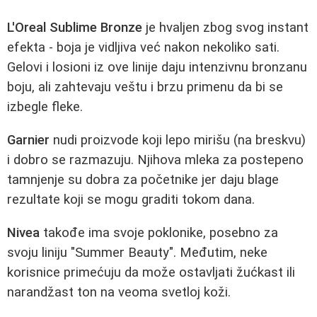
L'Oreal Sublime Bronze
je hvaljen zbog svog instant
efekta - boja je vidljiva već nakon nekoliko sati.
Gelovi i losioni iz ove linije daju intenzivnu bronzanu
boju, ali zahtevaju veštu i brzu primenu da bi se
izbegle fleke.
Garnier
nudi proizvode koji lepo mirišu (na breskvu)
i dobro se razmazuju. Njihova mleka za postepeno
tamnjenje su dobra za početnike jer daju blage
rezultate koji se mogu graditi tokom dana.
Nivea
takođe ima svoje poklonike, posebno za
svoju liniju "Summer Beauty". Međutim, neke
korisnice primećuju da može ostavljati žućkast ili
narandžast ton na veoma svetloj koži.