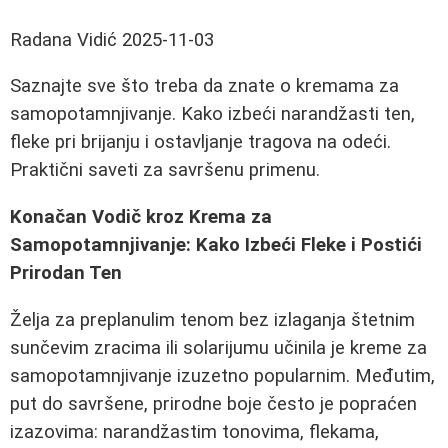
Radana Vidić
2025-11-03
Saznajte sve što treba da znate o kremama za
samopotamnjivanje. Kako izbeći narandžasti ten,
fleke pri brijanju i ostavljanje tragova na odeći.
Praktični saveti za savršenu primenu.
Konačan Vodič kroz Krema za
Samopotamnjivanje: Kako Izbeći Fleke i Postići
Prirodan Ten
Želja za preplanulim tenom bez izlaganja štetnim
sunčevim zracima ili solarijumu učinila je kreme za
samopotamnjivanje izuzetno popularnim. Međutim,
put do savršene, prirodne boje često je popraćen
izazovima: narandžastim tonovima, flekama,