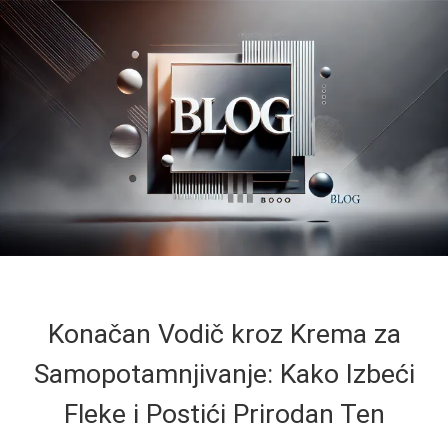
Konačan Vodič kroz Krema za
Samopotamnjivanje: Kako Izbeći
Fleke i Postići Prirodan Ten