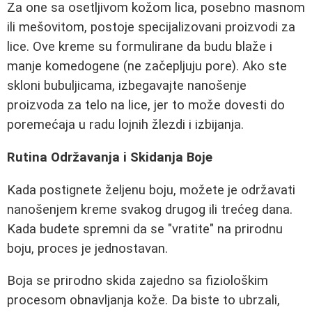
Za one sa osetljivom kožom lica, posebno masnom
ili mešovitom, postoje specijalizovani proizvodi za
lice. Ove kreme su formulirane da budu blaže i
manje komedogene (ne začepljuju pore). Ako ste
skloni bubuljicama, izbegavajte nanošenje
proizvoda za telo na lice, jer to može dovesti do
poremećaja u radu lojnih žlezdi i izbijanja.
Rutina Održavanja i Skidanja Boje
Kada postignete željenu boju, možete je održavati
nanošenjem kreme svakog drugog ili trećeg dana.
Kada budete spremni da se "vratite" na prirodnu
boju, proces je jednostavan.
Boja se prirodno skida zajedno sa fiziološkim
procesom obnavljanja kože. Da biste to ubrzali,