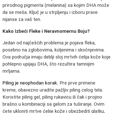
prirodnog pigmenta (melanina) sa kojim DHA može
da se meša. Ključ je u strpljenju i izboru prave
nijanse za vaš ten.
Kako Izbeći Fleke i Neravnomernu Boju?
Jedan od najčešćih problema je pojava fleka,
posebno na zglobovima, koljenima i skočnjevima.
Ova područja imaju deblji sloj mrtvih ćelija kože koje
pohlepno upijaju DHA, što rezultira tamnijim
mrljama.
Piling je neophodan korak.
Pre prve primene
kreme, obavezno uradite pažljiv piling celog tela.
Koristite piling gel, piling rukavicu ili čak i projino
brašno u kombinaciji sa gelom za tuširanje. Ovim
ćete ukloniti mrtve ćelije kože i obezbediti glatku,