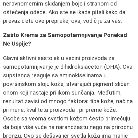
neravnomernim skidanjem boje i strahom od
oštećenja odeće. Ako ste se ikada pitali kako da
prevaziđete ove prepreke, ovaj vodič je za vas.
Zašto Krema za Samopotamnjivanje Ponekad
Ne Uspije?
Glavni aktivni sastojak u većini proizvoda za
samopotamnjivanje je dihidroksiaceton (DHA). Ova
supstanca reaguje sa aminokiselinama u
površinskom sloju kože, stvarajući pigment sličan
onom koji nastaje prilikom sunčanja. Međutim,
rezultat zavisi od mnogo faktora: tipa kože, načina
primene, kvaliteta proizvoda i pripreme kože.
Osobe sa veoma svetlom kožom često primećuju
da boja više vuče na narandžastu nego na prirodnu
bronzu. Ovo se dešava jer svetla koža ima manje