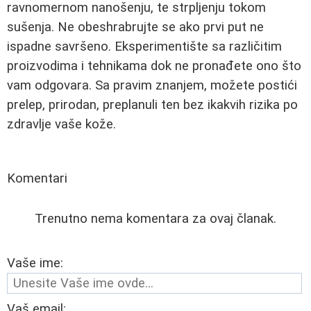
ravnomernom nanošenju, te strpljenju tokom
sušenja. Ne obeshrabrujte se ako prvi put ne
ispadne savršeno. Eksperimentište sa različitim
proizvodima i tehnikama dok ne pronađete ono što
vam odgovara. Sa pravim znanjem, možete postići
prelep, prirodan, preplanuli ten bez ikakvih rizika po
zdravlje vaše kože.
Komentari
Trenutno nema komentara za ovaj članak.
Vaše ime:
Vaš email: