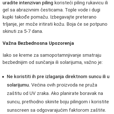
uradite intenzivan piling
koristeći piling rukavicu ili
gel sa abrazivnim česticama. Tople vode i dugi
kupki takođe pomažu. Izbegavajte preterano
trljanje, jer može iritirati kožu. Boja će se potpuno
skinuti za 5-7 dana.
Važna Bezbednosna Upozorenja
Iako se kreme za samopotamnjivanje smatraju
bezbednijim od sunčanja ili solarijuma, važno je:
Ne koristiti ih pre izlaganja direktnom suncu ili u
solarijumu.
Većina ovih proizvoda ne pruža
zaštitu od UV zraka. Ako planirate boravak na
suncu, prethodno skinite boju pilingom i koristite
sunscreen sa odgovarajućim faktorom zaštite.