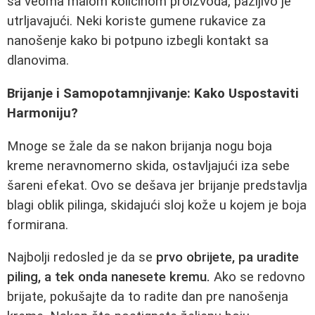
sa veoma malom količinom proizvoda, pažljivo je
utrljavajući. Neki koriste gumene rukavice za
nanošenje kako bi potpuno izbegli kontakt sa
dlanovima.
Brijanje i Samopotamnjivanje: Kako Uspostaviti
Harmoniju?
Mnoge se žale da se nakon brijanja nogu boja
kreme neravnomerno skida, ostavljajući iza sebe
šareni efekat. Ovo se dešava jer brijanje predstavlja
blagi oblik pilinga, skidajući sloj kože u kojem je boja
formirana.
Najbolji redosled je da se
prvo obrijete, pa uradite
piling, a tek onda nanesete kremu.
Ako se redovno
brijate, pokušajte da to radite dan pre nanošenja