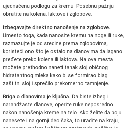
ujednačenu podlogu za kremu. Posebnu pažnju
obratite na kolena, laktove i zglobove.
Izbegavajte direktno nanošenje na zglobove.
Umesto toga, kada nanosite kremu na noge ili ruke,
razmazujte je od sredine prema zglobovima,
koristeći ono što je ostalo na dlanovima da lagano
pređete preko kolena ili laktova. Na ova mesta
možete prethodno naneti tanak sloj običnog
hidratantnog mleka kako bi se formirao blagi
zaštitni sloj i sprečilo prekomerno tamnjenje.
Briga o dlanovima je ključna.
Da biste izbegli
narandžaste dlanove, operite ruke neposredno
nakon nanošenja kreme na telo. Ako želite da boju
nanesete i na gornji deo šaka, to uradite na kraju,