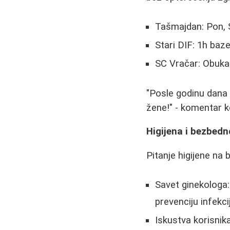
Tašmajdan: Pon, 
Stari DIF: 1h baze
SC Vračar: Obuka 
"Posle godinu dana
žene!" - komentar k
Higijena i bezbedn
Pitanje higijene na
Savet ginekologa:
prevenciju infekcij
Iskustva korisnik