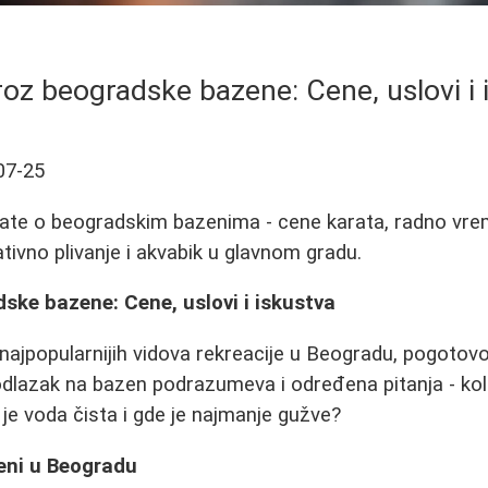
roz beogradske bazene: Cene, uslovi i 
07-25
ate o beogradskim bazenima - cene karata, radno vrem
tivno plivanje i akvabik u glavnom gradu.
ske bazene: Cene, uslovi i iskustva
d najpopularnijih vidova rekreacije u Beogradu, pogotov
dlazak na bazen podrazumeva i određena pitanja - koli
li je voda čista i gde je najmanje gužve?
eni u Beogradu