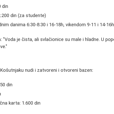
 din
2.200 din (za studente)
nim danima 6:30-8:30 i 16-18h, vikendom 9-11 i 14-16
: "Voda je čista, ali svlačionice su male i hladne. U p
ve."
Košutnjaku nudi i zatvoreni i otvoreni bazen:
50 din
n
na karta: 1.600 din