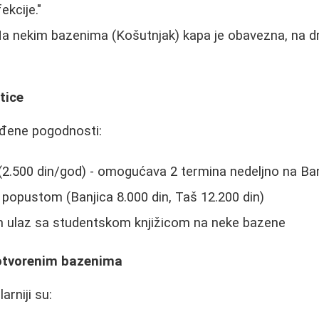
ekcije."
a nekim bazenima (Košutnjak) kapa je obavezna, na 
tice
eđene pogodnosti:
(2.500 din/god) - omogućava 2 termina nedeljno na Banj
 popustom (Banjica 8.000 din, Taš 12.200 din)
 ulaz sa studentskom knjižicom na neke bazene
otvorenim bazenima
rniji su: