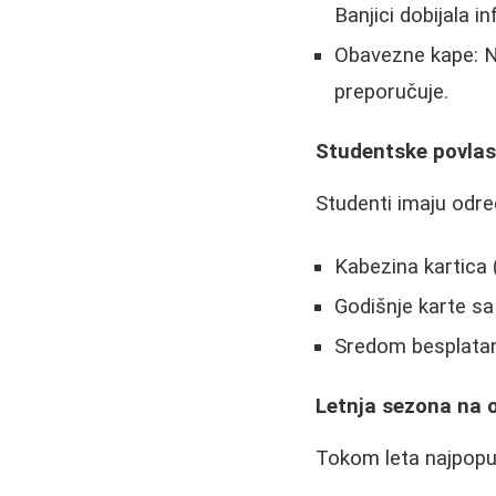
Banjici dobijala inf
Obavezne kape: N
preporučuje.
Studentske povlas
Studenti imaju odr
Kabezina kartica 
Godišnje karte sa
Sredom besplatan
Letnja sezona na 
Tokom leta najpopula