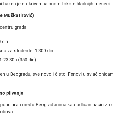
i bazen je natkriven balonom tokom hladnijih meseci.
le Muškatirović)
centru grada:
 din
no za studente: 1.300 din
-23:30h (350 din)
azen u Beogradu, sve novo i čisto. Fenovi u svlačionic
no plivanje
o popularan među Beograđanima kao odličan način za o
lobova: