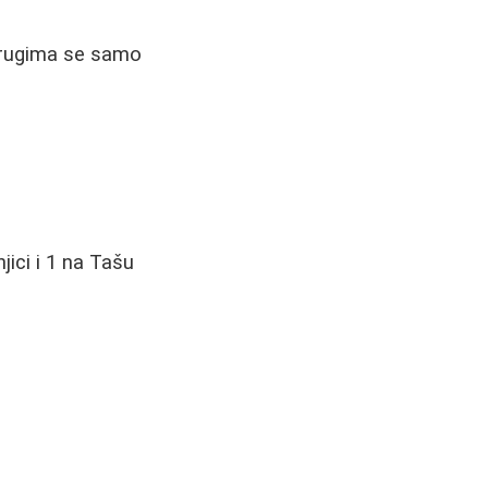
drugima se samo
ici i 1 na Tašu