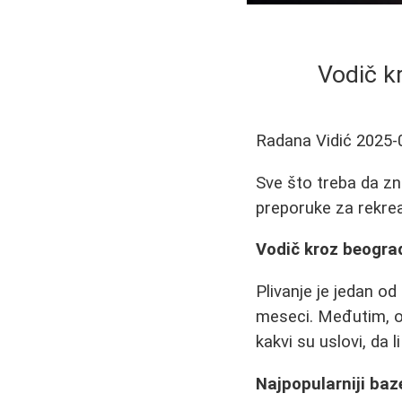
Vodič k
Radana Vidić
2025-
Sve što treba da zn
preporuke za rekrea
Vodič kroz beograd
Plivanje je jedan o
meseci. Međutim, o
kakvi su uslovi, da 
Najpopularniji baz