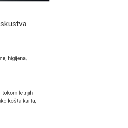
iskustva
e, higijena,
o tokom letnjih
ko košta karta,