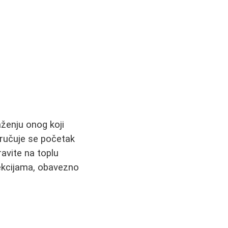
aženju onog koji
oručuje se početak
avite na toplu
nfekcijama, obavezno