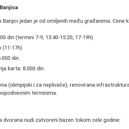
 Banjica
 Banjici jedan je od omiljenih među građanima. Cene k
0 din (termini 7-9, 13:40-15:20, 17-19h)
 (11-17h)
5.000 din
ja karta: 8.000 din
a (olimpijski i za neplivače), renovirana infrastruktur
 popodnevnim terminima.
 dvorana nudi zatvoreni bazen tokom cele godine: