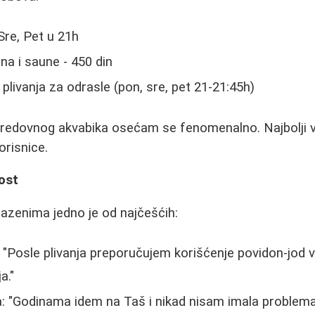
Sre, Pet u 21h
na i saune - 450 din
plivanja za odrasle (pon, sre, pet 21-21:45h)
 redovnog akvabika osećam se fenomenalno. Najbolji vi
orisnice.
ost
 bazenima jedno je od najčešćih:
 "Posle plivanja preporučujem korišćenje povidon-jod v
a."
a: "Godinama idem na Taš i nikad nisam imala problem