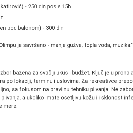
katirović) - 250 din posle 15h
in
en pod balonom) - 300 din
limpu je savršeno - manje gužve, topla voda, muzika."
zbor bazena za svačiji ukus i budžet. Ključ je u pronal
a po lokaciji, terminu i uslovima. Za rekreativce prep
ljno, sa fokusom na pravilnu tehniku plivanja. Ne zabor
e plivanja, a ukoliko imate osetljivu kožu ili sklonost i
ne mere.