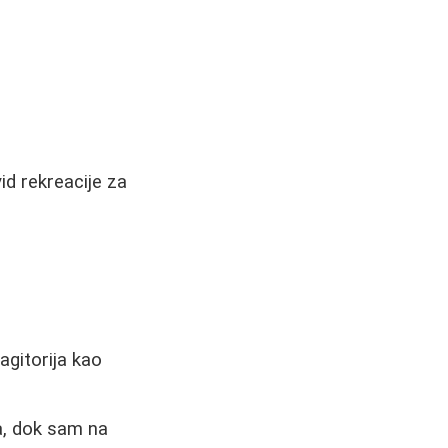
d rekreacije za
agitorija kao
a, dok sam na