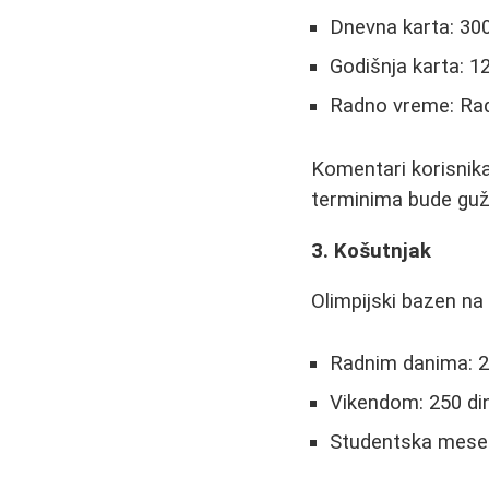
Dnevna karta: 300
Godišnja karta: 1
Radno vreme: Rad
Komentari korisnika
terminima bude guž
3. Košutnjak
Olimpijski bazen na 
Radnim danima: 2
Vikendom: 250 di
Studentska meseč