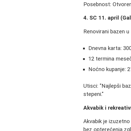
Posebnost: Otvoren
4. SC 11. april (Ga
Renovirani bazen u 
Dnevna karta: 300
12 termina meseč
Noćno kupanje: 21
Utisci: "Najlepši b
stepeni."
Akvabik i rekreativ
Akvabik je izuzetn
bez opterećenja zg