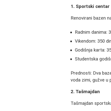
1. Sportski centar
Renovirani bazen na
Radnim danima: 30
Vikendom: 350 din
Godišnja karta: 3
Studentska godišn
Prednosti: Dva bazen
voda zimi, gužve u
2. Tašmajdan
Tašmajdan sportska