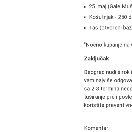
25. maj (Gale Muš
Košutnjak - 250 d
Tas (otvoreni baz
"Noćno kupanje na O
Zaključak
Beograd nudi širok i
vam najviše odgovar
sa 2-3 termina nede
tuširanje pre i posl
koristite preventiv
Komentari