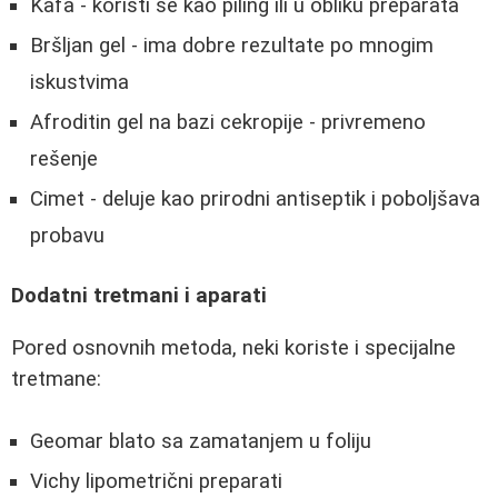
Kafa - koristi se kao piling ili u obliku preparata
Bršljan gel - ima dobre rezultate po mnogim
iskustvima
Afroditin gel na bazi cekropije - privremeno
rešenje
Cimet - deluje kao prirodni antiseptik i poboljšava
probavu
Dodatni tretmani i aparati
Pored osnovnih metoda, neki koriste i specijalne
tretmane:
Geomar blato sa zamatanjem u foliju
Vichy lipometrični preparati