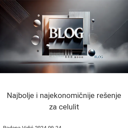
Najbolje i najekonomičnije rešenje
za celulit
Radana Vidić
2024-09-24