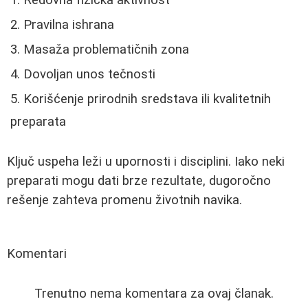
Redovna fizička aktivnost
Pravilna ishrana
Masaža problematičnih zona
Dovoljan unos tečnosti
Korišćenje prirodnih sredstava ili kvalitetnih
preparata
Ključ uspeha leži u upornosti i disciplini. Iako neki
preparati mogu dati brze rezultate, dugoročno
rešenje zahteva promenu životnih navika.
Komentari
Trenutno nema komentara za ovaj članak.