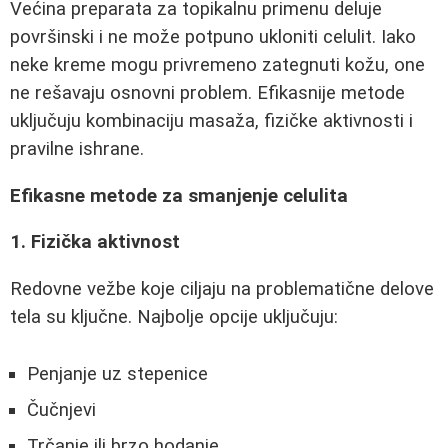
Većina preparata za topikalnu primenu deluje
površinski i ne može potpuno ukloniti celulit. Iako
neke kreme mogu privremeno zategnuti kožu, one
ne rešavaju osnovni problem. Efikasnije metode
uključuju kombinaciju masaža, fizičke aktivnosti i
pravilne ishrane.
Efikasne metode za smanjenje celulita
1. Fizička aktivnost
Redovne vežbe koje ciljaju na problematične delove
tela su ključne. Najbolje opcije uključuju:
Penjanje uz stepenice
Čučnjevi
Trčanje ili brzo hodanje