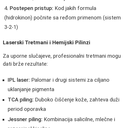
Postepen pristup:
Kod jakih formula
(hidrokinon) počnite sa ređom primenom (sistem
3-2-1)
Laserski Tretmani i Hemijski Pilinzi
Za uporne slučajeve, profesionalni tretmani mogu
dati brže rezultate:
IPL laser:
Palomar i drugi sistemi za ciljano
uklanjanje pigmenta
TCA piling:
Duboko čišćenje kože, zahteva duži
period oporavka
Jessner piling:
Kombinacija salicilne, mlečne i