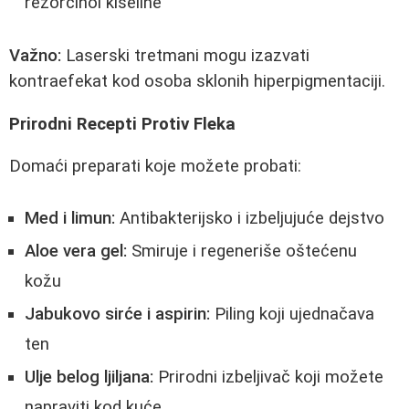
rezorcinol kiseline
Važno:
Laserski tretmani mogu izazvati
kontraefekat kod osoba sklonih hiperpigmentaciji.
Prirodni Recepti Protiv Fleka
Domaći preparati koje možete probati:
Med i limun:
Antibakterijsko i izbeljujuće dejstvo
Aloe vera gel:
Smiruje i regeneriše oštećenu
kožu
Jabukovo sirće i aspirin:
Piling koji ujednačava
ten
Ulje belog ljiljana:
Prirodni izbeljivač koji možete
napraviti kod kuće