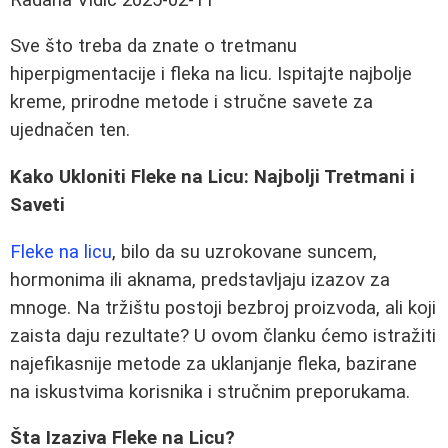
Sve što treba da znate o tretmanu
hiperpigmentacije i fleka na licu. Ispitajte najbolje
kreme, prirodne metode i stručne savete za
ujednačen ten.
Kako Ukloniti Fleke na Licu: Najbolji Tretmani i
Saveti
Fleke na licu
, bilo da su uzrokovane suncem,
hormonima ili aknama, predstavljaju izazov za
mnoge. Na tržištu postoji bezbroj proizvoda, ali koji
zaista daju rezultate? U ovom članku ćemo istražiti
najefikasnije metode za uklanjanje fleka, bazirane
na iskustvima korisnika i stručnim preporukama.
Šta Izaziva Fleke na Licu?