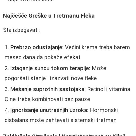
Najčešće Greške u Tretmanu Fleka
Šta izbegavati:
Prebrzo odustajanje:
Većini krema treba barem
mesec dana da pokaže efekat
Izlaganje suncu tokom terapije:
Može
pogoršati stanje i izazvati nove fleke
Mešanje suprotnih sastojaka:
Retinol i vitamina
C ne treba kombinovati bez pauze
Ignorisanje unutrašnjih uzroka:
Hormonski
disbalans može zahtevati sistemski tretman