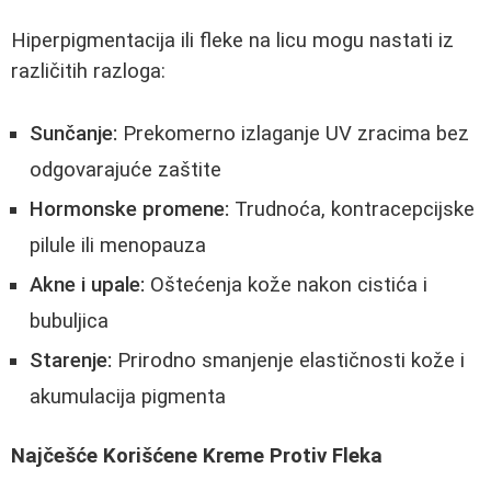
Hiperpigmentacija ili fleke na licu mogu nastati iz
različitih razloga:
Sunčanje:
Prekomerno izlaganje UV zracima bez
odgovarajuće zaštite
Hormonske promene:
Trudnoća, kontracepcijske
pilule ili menopauza
Akne i upale:
Oštećenja kože nakon cistića i
bubuljica
Starenje:
Prirodno smanjenje elastičnosti kože i
akumulacija pigmenta
Najčešće Korišćene Kreme Protiv Fleka