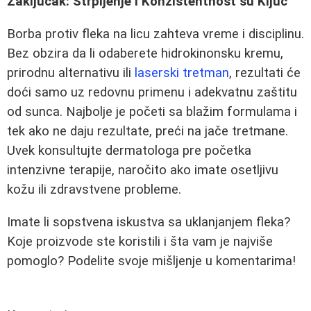
Zaključak: Strpljenje i Konzistentnost su Ključ
Borba protiv fleka na licu zahteva vreme i disciplinu.
Bez obzira da li odaberete hidrokinonsku kremu,
prirodnu alternativu ili
laserski tretman
, rezultati će
doći samo uz redovnu primenu i adekvatnu zaštitu
od sunca. Najbolje je početi sa blažim formulama i
tek ako ne daju rezultate, preći na jače tretmane.
Uvek konsultujte dermatologa pre početka
intenzivne terapije, naročito ako imate osetljivu
kožu ili zdravstvene probleme.
Imate li sopstvena iskustva sa uklanjanjem fleka?
Koje proizvode ste koristili i šta vam je najviše
pomoglo? Podelite svoje mišljenje u komentarima!