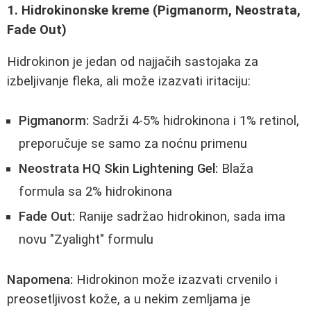
1. Hidrokinonske kreme (Pigmanorm, Neostrata,
Fade Out)
Hidrokinon je jedan od najjačih sastojaka za
izbeljivanje fleka, ali može izazvati iritaciju:
Pigmanorm:
Sadrži 4-5% hidrokinona i 1% retinol,
preporučuje se samo za noćnu primenu
Neostrata HQ Skin Lightening Gel:
Blaža
formula sa 2% hidrokinona
Fade Out:
Ranije sadržao hidrokinon, sada ima
novu "Zyalight" formulu
Napomena:
Hidrokinon može izazvati crvenilo i
preosetljivost kože, a u nekim zemljama je