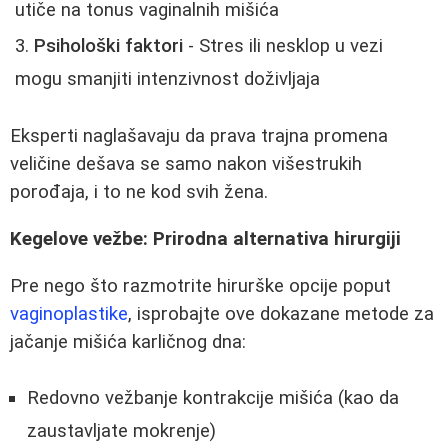
utiče na tonus vaginalnih mišića
Psihološki faktori
- Stres ili nesklop u vezi
mogu smanjiti intenzivnost doživljaja
Eksperti naglašavaju da prava trajna promena
veličine dešava se samo nakon višestrukih
porođaja, i to ne kod svih žena.
Kegelove vežbe: Prirodna alternativa hirurgiji
Pre nego što razmotrite hirurške opcije poput
vaginoplastike
, isprobajte ove dokazane metode za
jačanje mišića karličnog dna:
Redovno vežbanje kontrakcije mišića (kao da
zaustavljate mokrenje)