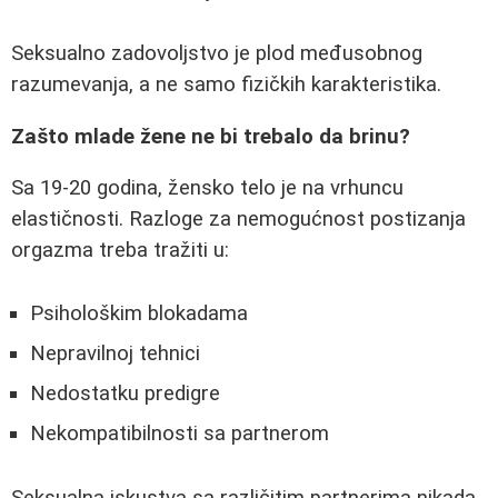
Seksualno zadovoljstvo je plod međusobnog
razumevanja, a ne samo fizičkih karakteristika.
Zašto mlade žene ne bi trebalo da brinu?
Sa 19-20 godina, žensko telo je na vrhuncu
elastičnosti. Razloge za nemogućnost postizanja
orgazma treba tražiti u:
Psihološkim blokadama
Nepravilnoj tehnici
Nedostatku predigre
Nekompatibilnosti sa partnerom
Seksualna iskustva sa različitim partnerima nikada