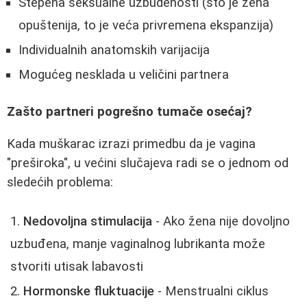
Stepena seksualne uzbudenosti (što je žena
opuštenija, to je veća privremena ekspanzija)
Individualnih anatomskih varijacija
Mogućeg nesklada u veličini partnera
Zašto partneri pogrešno tumače osećaj?
Kada muškarac izrazi primedbu da je vagina
"preširoka", u većini slučajeva radi se o jednom od
sledećih problema:
Nedovoljna stimulacija
- Ako žena nije dovoljno
uzbuđena, manje vaginalnog lubrikanta može
stvoriti utisak labavosti
Hormonske fluktuacije
- Menstrualni ciklus