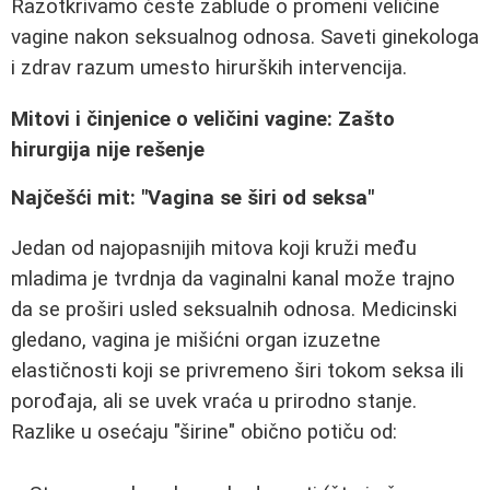
Razotkrivamo česte zablude o promeni veličine
vagine nakon seksualnog odnosa. Saveti ginekologa
i zdrav razum umesto hirurških intervencija.
Mitovi i činjenice o veličini vagine: Zašto
hirurgija nije rešenje
Najčešći mit: "Vagina se širi od seksa"
Jedan od najopasnijih mitova koji kruži među
mladima je tvrdnja da vaginalni kanal može trajno
da se proširi usled seksualnih odnosa. Medicinski
gledano, vagina je mišićni organ izuzetne
elastičnosti koji se privremeno širi tokom seksa ili
porođaja, ali se uvek vraća u prirodno stanje.
Razlike u osećaju "širine" obično potiču od: