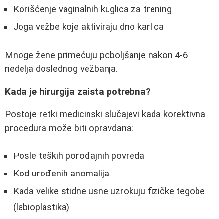
Korišćenje vaginalnih kuglica za trening
Joga vežbe koje aktiviraju dno karlica
Mnoge žene primećuju poboljšanje nakon 4-6
nedelja doslednog vežbanja.
Kada je hirurgija zaista potrebna?
Postoje retki medicinski slučajevi kada korektivna
procedura može biti opravdana:
Posle teških porođajnih povreda
Kod urođenih anomalija
Kada velike stidne usne uzrokuju fizičke tegobe
(labioplastika)