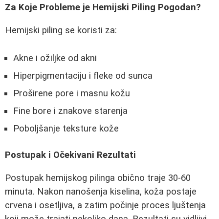
Za Koje Probleme je Hemijski Piling Pogodan?
Hemijski piling se koristi za:
Akne i ožiljke od akni
Hiperpigmentaciju i fleke od sunca
Proširene pore i masnu kožu
Fine bore i znakove starenja
Poboljšanje teksture kože
Postupak i Očekivani Rezultati
Postupak hemijskog pilinga obično traje 30-60
minuta. Nakon nanošenja kiselina, koža postaje
crvena i osetljiva, a zatim počinje proces ljuštenja
koji može trajati nekoliko dana. Rezultati su vidljivi