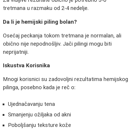
Za vidljive rezultate obično je potrebno 3-6
tretmana u razmaku od 2-4 nedelje.
Da li je hemijski piling bolan?
Osećaj peckanja tokom tretmana je normalan, ali
obično nije nepodnošljiv. Jači pilingi mogu biti
neprijatniji.
Iskustva Korisnika
Mnogi korisnici su zadovoljni rezultatima hemijskog
pilinga, posebno kada je reč o:
Ujednačavanju tena
Smanjenju ožiljaka od akni
Poboljšanju teksture kože