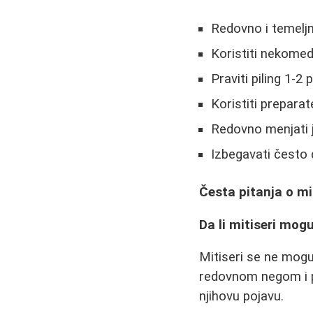
Redovno i temeljno 
Koristiti nekome
Praviti piling 1-2
Koristiti prepara
Redovno menjati j
Izbegavati često 
Česta pitanja o mi
Da li mitiseri mog
Mitiseri se ne mogu
redovnom negom i pr
njihovu pojavu.