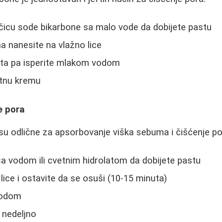
čicu sode bikarbone sa malo vode da dobijete pastu
 nanesite na vlažno lice
uta pa isperite mlakom vodom
ntnu kremu
e pora
a su odlične za apsorbovanje viška sebuma i čišćenje po
a vodom ili cvetnim hidrolatom da dobijete pastu
lice i ostavite da se osuši (10-15 minuta)
vodom
a nedeljno