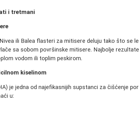
ti i tretmani
sere
Nivea ili Balea flasteri za mitisere deluju tako što se le
vlače sa sobom površinske mitisere. Najbolje rezultate
plom vodom ili toplim peskirom.
licilnom kiselinom
BHA) je jedna od najefikasnijih supstanci za čišćenje por
aći u: