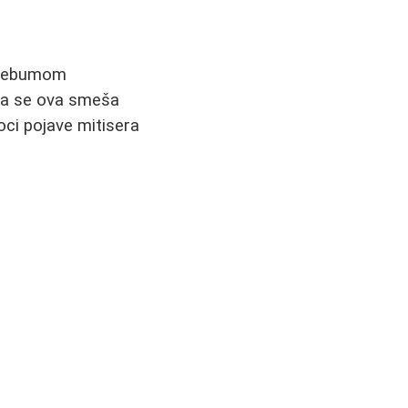
e sebumom
ada se ova smeša
oci pojave mitisera