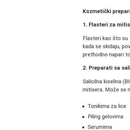
Kozmetički prepara
1. Flasteri za miti
Flasteri kao što su 
kada se skidaju, po
prethodno napari to
2. Preparati sa sa
Salicilna kiselina (
mitisera. Može se n
Tonikima za lice
Piling gelovima
Serumima