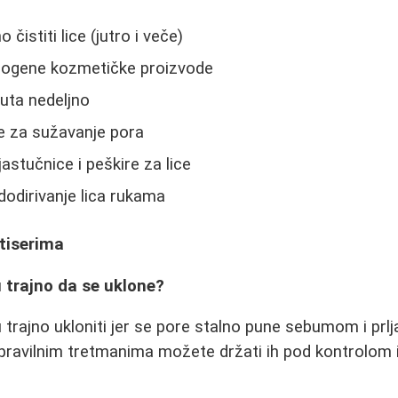
čistiti lice (jutro i veče)
dogene kozmetičke proizvode
 puta nedeljno
te za sužavanje pora
astučnice i peškire za lice
dodirivanje lica rukama
tiserima
u trajno da se uklone?
 trajno ukloniti jer se pore stalno pune sebumom i pr
avilnim tretmanima možete držati ih pod kontrolom i 