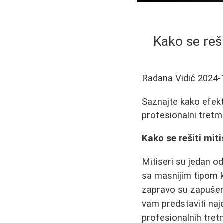
Kako se reši
Radana Vidić
2024-
Saznajte kako efekti
profesionalni tretm
Kako se rešiti miti
Mitiseri su jedan o
sa masnijim tipom k
zapravo su zapušen
vam predstaviti naje
profesionalnih tret