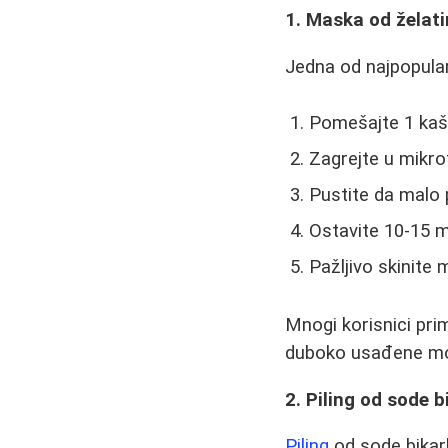
1. Maska od želati
Jedna od najpopular
Pomešajte 1 kaš
Zagrejte u mikro
Pustite da malo 
Ostavite 10-15 m
Pažljivo skinite 
Mnogi korisnici pr
duboko usađene mož
2. Piling od sode 
Piling
od sode bikarb