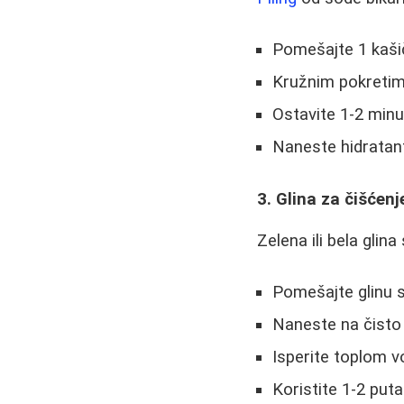
Pomešajte 1 kaši
Kružnim pokretima
Ostavite 1-2 min
Naneste hidrata
3. Glina za čišćenj
Zelena ili bela glin
Pomešajte glinu s
Naneste na čisto 
Isperite toplom 
Koristite 1-2 put