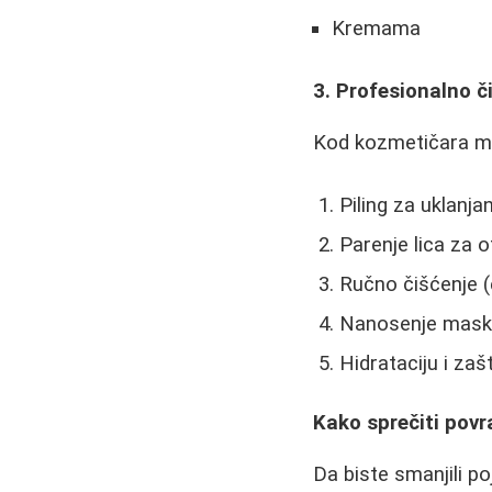
Kremama
3. Profesionalno či
Kod kozmetičara mož
Piling za uklanjan
Parenje lica za 
Ručno čišćenje (
Nanosenje maske
Hidrataciju i zaš
Kako sprečiti povr
Da biste smanjili po