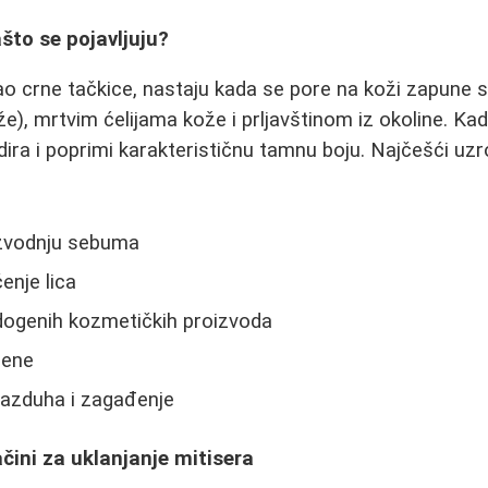
ašto se pojavljuju?
 kao crne tačkice, nastaju kada se pore na koži zapun
že), mrtvim ćelijama kože i prljavštinom iz okoline. K
dira i poprimi karakterističnu tamnu boju. Najčešći uzr
zvodnju sebuma
enje lica
ogenih kozmetičkih proizvoda
ene
vazduha i zagađenje
ačini za uklanjanje mitisera