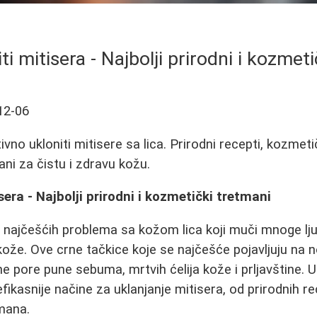
ti mitisera - Najbolji prirodni i kozmet
12-06
vno ukloniti mitisere sa lica. Prirodni recepti, kozmetič
ani za čistu i zdravu kožu.
sera - Najbolji prirodni i kozmetički tretmani
d najčešćih problema sa kožom lica koji muči mnoge l
ože. Ove crne tačkice koje se najčešće pojavljuju na no
e pore pune sebuma, mrtvih ćelija kože i prljavštine.
fikasnije načine za uklanjanje mitisera, od prirodnih r
mana.