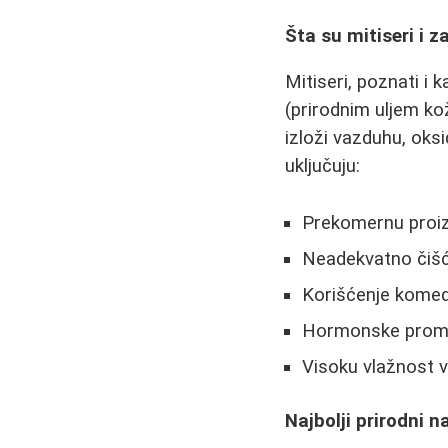
Šta su mitiseri i z
Mitiseri, poznati i
(prirodnim uljem ko
izloži vazduhu, oksi
uključuju:
Prekomernu proi
Neadekvatno čišć
Korišćenje komed
Hormonske prom
Visoku vlažnost 
Najbolji prirodni n