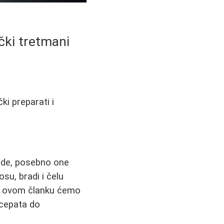
ički tretmani
ki preparati i
jude, posebno one
su, bradi i čelu
 U ovom članku ćemo
ecepata do