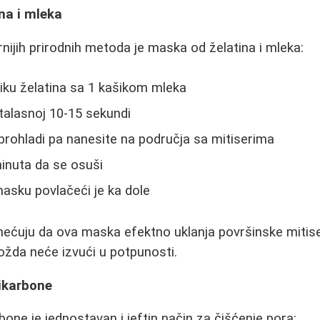
na i mleka
nijih prirodnih metoda je maska od želatina i mleka:
iku želatina sa 1 kašikom mleka
talasnoj 10-15 sekundi
prohladi pa nanesite na područja sa mitiserima
inuta da se osuši
masku povlačeći je ka dole
imećuju da ova maska efektno uklanja površinske mitis
da neće izvući u potpunosti.
bikarbone
one je jednostavan i jeftin način za čišćenje pora: