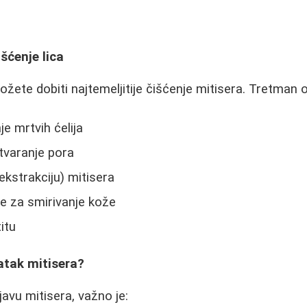
šćenje lica
ete dobiti najtemeljitije čišćenje mitisera. Tretman o
je mrtvih ćelija
otvaranje pora
ekstrakciju) mitisera
 za smirivanje kože
titu
atak mitisera?
javu mitisera, važno je: