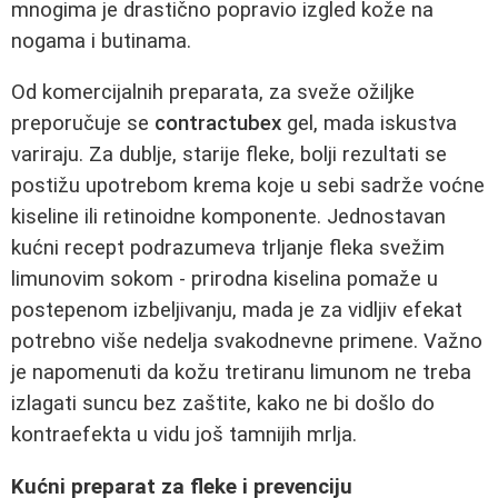
mnogima je drastično popravio izgled kože na
nogama i butinama.
Od komercijalnih preparata, za sveže ožiljke
preporučuje se
contractubex
gel, mada iskustva
variraju. Za dublje, starije fleke, bolji rezultati se
postižu upotrebom krema koje u sebi sadrže voćne
kiseline ili retinoidne komponente. Jednostavan
kućni recept podrazumeva trljanje fleka svežim
limunovim sokom - prirodna kiselina pomaže u
postepenom izbeljivanju, mada je za vidljiv efekat
potrebno više nedelja svakodnevne primene. Važno
je napomenuti da kožu tretiranu limunom ne treba
izlagati suncu bez zaštite, kako ne bi došlo do
kontraefekta u vidu još tamnijih mrlja.
Kućni preparat za fleke i prevenciju