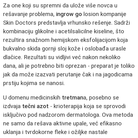
Za one koji su spremni da ulože više novca u
rešavanje problema,
ingrow go
losion kompanije
Skin Doctors predstavlja vrhunsko rešenje. Sadrži
kombinaciju glikolne i acetilsalicilne kiseline, što
rezultira snažnom hemijskom eksfolijacijom koja
bukvalno skida gornji sloj kože i oslobađa urasle
dlačice. Rezultati su vidljivi već nakon nekoliko
dana, ali je potrebno biti oprezan - preparat je toliko
jak da može izazvati perutanje čak i na jagodicama
prstiju kojima se nanosi.
U domenu medicinskih
tretman
a, posebno se
izdvaja
tečni azot
- krioterapija koja se sprovodi
isključivo pod nadzorom dermatologa. Ova metoda
ne samo da rešava aktivne upale, već efikasno
uklanja i tvrdokorne fleke i ožiljke nastale