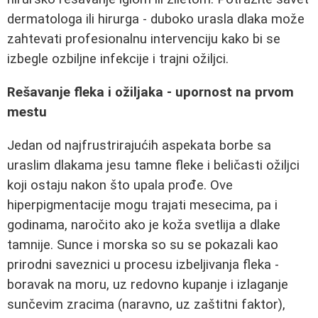
dermatologa ili hirurga - duboko urasla dlaka može
zahtevati profesionalnu intervenciju kako bi se
izbegle ozbiljne infekcije i trajni ožiljci.
Rešavanje fleka i ožiljaka - upornost na prvom
mestu
Jedan od najfrustrirajućih aspekata borbe sa
uraslim dlakama jesu tamne fleke i beličasti ožiljci
koji ostaju nakon što upala prođe. Ove
hiperpigmentacije mogu trajati mesecima, pa i
godinama, naročito ako je koža svetlija a dlake
tamnije. Sunce i morska so su se pokazali kao
prirodni saveznici u procesu izbeljivanja fleka -
boravak na moru, uz redovno kupanje i izlaganje
sunčevim zracima (naravno, uz zaštitni faktor),