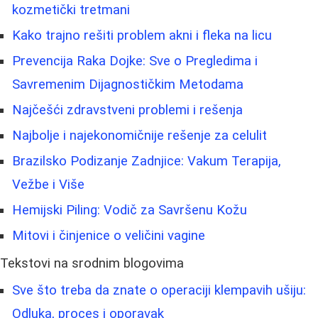
kozmetički tretmani
Kako trajno rešiti problem akni i fleka na licu
Prevencija Raka Dojke: Sve o Pregledima i
Savremenim Dijagnostičkim Metodama
Najčešći zdravstveni problemi i rešenja
Najbolje i najekonomičnije rešenje za celulit
Brazilsko Podizanje Zadnjice: Vakum Terapija,
Vežbe i Više
Hemijski Piling: Vodič za Savršenu Kožu
Mitovi i činjenice o veličini vagine
Tekstovi na srodnim blogovima
Sve što treba da znate o operaciji klempavih ušiju:
Odluka, proces i oporavak