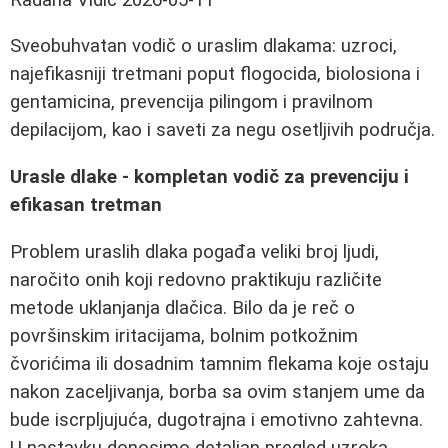
Sveobuhvatan vodič o uraslim dlakama: uzroci,
najefikasniji tretmani poput flogocida, biolosiona i
gentamicina, prevencija pilingom i pravilnom
depilacijom, kao i saveti za negu osetljivih područja.
Urasle dlake - kompletan vodič za prevenciju i
efikasan tretman
Problem uraslih dlaka pogađa veliki broj ljudi,
naročito onih koji redovno praktikuju različite
metode uklanjanja dlačica. Bilo da je reč o
površinskim iritacijama, bolnim potkožnim
čvorićima ili dosadnim tamnim flekama koje ostaju
nakon zaceljivanja, borba sa ovim stanjem ume da
bude iscrpljujuća, dugotrajna i emotivno zahtevna.
U nastavku donosimo detaljan pregled uzroka,