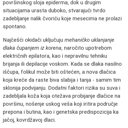
površinskog sloja epiderma, dok u drugim
situacijama urasta duboko, stvarajući tvrdo
zadebljanje nalik čvoriću koje mesecima ne prolazi
spontano.
Najčešći okidači uključuju
mehaničko uklanjanje
dlaka čupanjem iz korena
, naročito upotrebom
električnih epilatora, kao i nepravilnu tehniku
brijanja ili depilacije voskom. Kada se dlaka nasilno
iščupa, folikul može biti oštećen, a nova dlačica
koja kreće da raste biva slabija i tanja - samim tim
sklonija podvijanju. Dodatni faktori rizika su suva i
zadebljala koža koja otežava probijanje dlačice na
površinu, nošenje uskog veša koji iritira područje
prepona i butina, kao i genetska predispozicija ka
jačoj, kovrdžavoj dlaci.