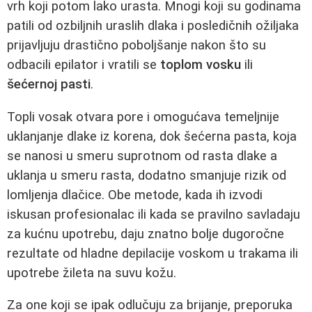
vrh koji potom lako urasta. Mnogi koji su godinama
patili od ozbiljnih uraslih dlaka i posledičnih ožiljaka
prijavljuju drastično poboljšanje nakon što su
odbacili epilator i vratili se
toplom vosku
ili
šećernoj pasti
.
Topli vosak otvara pore i omogućava temeljnije
uklanjanje dlake iz korena, dok šećerna pasta, koja
se nanosi u smeru suprotnom od rasta dlake a
uklanja u smeru rasta, dodatno smanjuje rizik od
lomljenja dlačice. Obe metode, kada ih izvodi
iskusan profesionalac ili kada se pravilno savladaju
za kućnu upotrebu, daju znatno bolje dugoročne
rezultate od hladne depilacije voskom u trakama ili
upotrebe žileta na suvu kožu.
Za one koji se ipak odlučuju za brijanje, preporuka