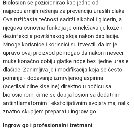
Biolosion
se pozicionirao kao jedno od
najpopularnijih rešenja za prevenciju uraslih dlaka.
Ova ružičasta tečnost sadrži alkohol i glicerin, a
njegova osnovna funkcija je omekšavanje kože i
dezinfekcija površinskog sloja nakon depilacije.
Mnoge korisnice i korisnici su izvestili da im je
upravo ovaj proizvod pomogao da nakon meseci
muke konačno dobiju glatke noge bez ijedne urasle
dlačice. Zanimljiva je i modifikacija koja se često
pominje - dodavanje izmrvljenog aspirina
(acetilsalicilne kiseline) direktno u bočicu sa
biolosionom, čime se dobija losion sa dodatnim
antiinflamatornim i eksfolijativnim svojstvima, nalik
znatno skupljem preparatu
ingrow go
.
Ingrow go i profesionalni tretmani