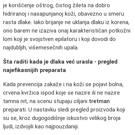
je korišćenje oštrog, čistog žileta na dobro
hidriranoj i nasapunjanoj koži, obavezno u smeru
rasta dlake. Iako brijanje ne uklanja dlaku iz korena,
ono barem ne izaziva onaj karakterističan potkožni
lom koji je svojstven epilatoru i koji dovodi do
najdubljih, višemesečnih upala.
Šta raditi kada je dlaka već urasla - pregled
najefikasnijih preparata
Kada prevencija zakaže i na koži se pojavi bolna,
crvena kvržica ispod koje se nazire ili ne nazire
tamna nit, na scenu stupaju ciljani
tretman
preparati. U nastavku sledi pregled proizvoda koji
su se, kroz dugogodišnje iskustvo velikog broja
ljudi, izdvojili kao najpouzdaniji.