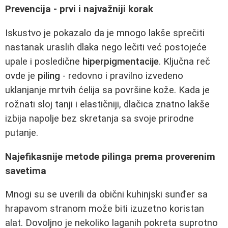
Prevencija - prvi i najvažniji korak
Iskustvo je pokazalo da je mnogo lakše sprečiti
nastanak uraslih dlaka nego lečiti već postojeće
upale i posledične
hiperpigmentacije
. Ključna reč
ovde je
piling
- redovno i pravilno izvedeno
uklanjanje mrtvih ćelija sa površine kože. Kada je
rožnati sloj tanji i elastičniji, dlačica znatno lakše
izbija napolje bez skretanja sa svoje prirodne
putanje.
Najefikasnije metode pilinga prema proverenim
savetima
Mnogi su se uverili da obični kuhinjski sunđer sa
hrapavom stranom može biti izuzetno koristan
alat. Dovoljno je nekoliko laganih pokreta suprotno