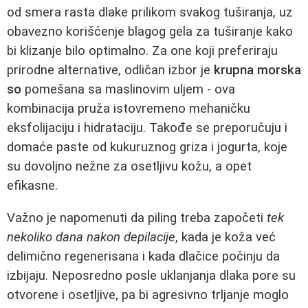
od smera rasta dlake prilikom svakog tuširanja, uz
obavezno korišćenje blagog gela za tuširanje kako
bi klizanje bilo optimalno. Za one koji preferiraju
prirodne alternative, odličan izbor je
krupna morska
so
pomešana sa maslinovim uljem - ova
kombinacija pruža istovremeno mehaničku
eksfolijaciju i hidrataciju. Takođe se preporučuju i
domaće paste od kukuruznog griza i jogurta, koje
su dovoljno nežne za osetljivu kožu, a opet
efikasne.
Važno je napomenuti da piling treba započeti
tek
nekoliko dana nakon depilacije
, kada je koža već
delimično regenerisana i kada dlačice počinju da
izbijaju. Neposredno posle uklanjanja dlaka pore su
otvorene i osetljive, pa bi agresivno trljanje moglo