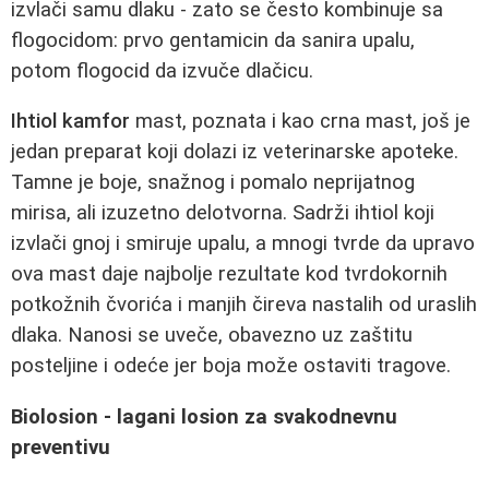
izvlači samu dlaku - zato se često kombinuje sa
flogocidom: prvo gentamicin da sanira upalu,
potom flogocid da izvuče dlačicu.
Ihtiol kamfor
mast, poznata i kao crna mast, još je
jedan preparat koji dolazi iz veterinarske apoteke.
Tamne je boje, snažnog i pomalo neprijatnog
mirisa, ali izuzetno delotvorna. Sadrži ihtiol koji
izvlači gnoj i smiruje upalu, a mnogi tvrde da upravo
ova mast daje najbolje rezultate kod tvrdokornih
potkožnih čvorića i manjih čireva nastalih od uraslih
dlaka. Nanosi se uveče, obavezno uz zaštitu
posteljine i odeće jer boja može ostaviti tragove.
Biolosion - lagani losion za svakodnevnu
preventivu