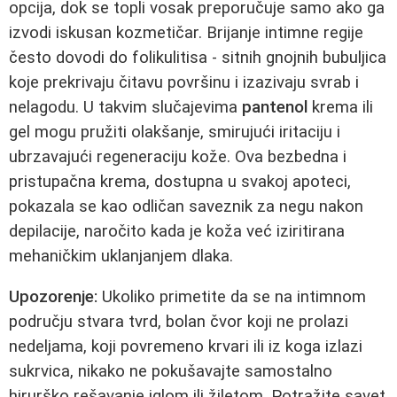
opcija, dok se topli vosak preporučuje samo ako ga
izvodi iskusan kozmetičar. Brijanje intimne regije
često dovodi do folikulitisa - sitnih gnojnih bubuljica
koje prekrivaju čitavu površinu i izazivaju svrab i
nelagodu. U takvim slučajevima
pantenol
krema ili
gel mogu pružiti olakšanje, smirujući iritaciju i
ubrzavajući regeneraciju kože. Ova bezbedna i
pristupačna krema, dostupna u svakoj apoteci,
pokazala se kao odličan saveznik za negu nakon
depilacije, naročito kada je koža već iziritirana
mehaničkim uklanjanjem dlaka.
Upozorenje:
Ukoliko primetite da se na intimnom
području stvara tvrd, bolan čvor koji ne prolazi
nedeljama, koji povremeno krvari ili iz koga izlazi
sukrvica, nikako ne pokušavajte samostalno
hirurško rešavanje iglom ili žiletom. Potražite savet