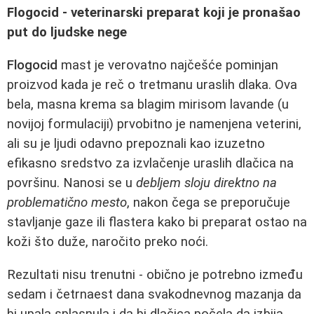
Flogocid - veterinarski preparat koji je pronašao
put do ljudske nege
Flogocid
mast je verovatno najčešće pominjan
proizvod kada je reč o tretmanu uraslih dlaka. Ova
bela, masna krema sa blagim mirisom lavande (u
novijoj formulaciji) prvobitno je namenjena veterini,
ali su je ljudi odavno prepoznali kao izuzetno
efikasno sredstvo za izvlačenje uraslih dlačica na
površinu. Nanosi se u
debljem sloju direktno na
problematično mesto
, nakon čega se preporučuje
stavljanje gaze ili flastera kako bi preparat ostao na
koži što duže, naročito preko noći.
Rezultati nisu trenutni - obično je potrebno između
sedam i četrnaest dana svakodnevnog mazanja da
bi upala splasnula i da bi dlačica počela da izbija.