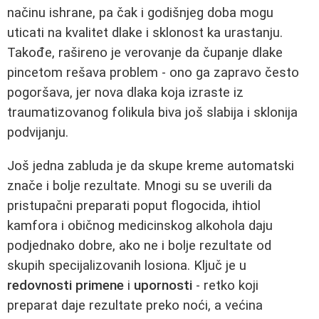
načinu ishrane, pa čak i godišnjeg doba mogu
uticati na kvalitet dlake i sklonost ka urastanju.
Takođe, rašireno je verovanje da čupanje dlake
pincetom rešava problem - ono ga zapravo često
pogoršava, jer nova dlaka koja izraste iz
traumatizovanog folikula biva još slabija i sklonija
podvijanju.
Još jedna zabluda je da skupe kreme automatski
znače i bolje rezultate. Mnogi su se uverili da
pristupačni preparati poput flogocida, ihtiol
kamfora i običnog medicinskog alkohola daju
podjednako dobre, ako ne i bolje rezultate od
skupih specijalizovanih losiona. Ključ je u
redovnosti primene
i
upornosti
- retko koji
preparat daje rezultate preko noći, a većina