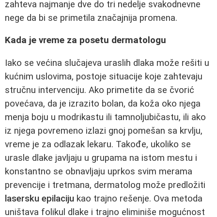
zahteva najmanje dve do tri nedelje svakodnevne
nege da bi se primetila značajnija promena.
Kada je vreme za posetu dermatologu
Iako se većina slučajeva uraslih dlaka može rešiti u
kućnim uslovima, postoje situacije koje zahtevaju
stručnu intervenciju. Ako primetite da se čvorić
povećava, da je izrazito bolan, da koža oko njega
menja boju u modrikastu ili tamnoljubičastu, ili ako
iz njega povremeno izlazi gnoj pomešan sa krvlju,
vreme je za odlazak lekaru. Takođe, ukoliko se
urasle dlake javljaju u grupama na istom mestu i
konstantno se obnavljaju uprkos svim merama
prevencije i tretmana, dermatolog može predložiti
lasersku epilaciju
kao trajno rešenje. Ova metoda
uništava folikul dlake i trajno eliminiše mogućnost