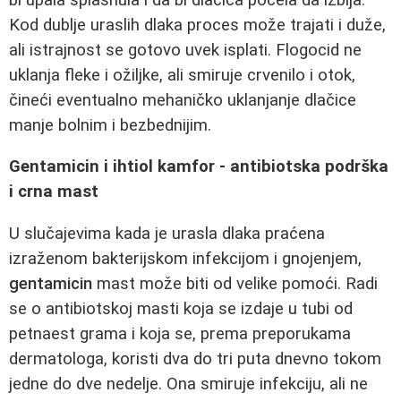
Kod dublje uraslih dlaka proces može trajati i duže,
ali istrajnost se gotovo uvek isplati. Flogocid ne
uklanja fleke i ožiljke, ali smiruje crvenilo i otok,
čineći eventualno mehaničko uklanjanje dlačice
manje bolnim i bezbednijim.
Gentamicin i ihtiol kamfor - antibiotska podrška
i crna mast
U slučajevima kada je urasla dlaka praćena
izraženom bakterijskom infekcijom i gnojenjem,
gentamicin
mast može biti od velike pomoći. Radi
se o antibiotskoj masti koja se izdaje u tubi od
petnaest grama i koja se, prema preporukama
dermatologa, koristi dva do tri puta dnevno tokom
jedne do dve nedelje. Ona smiruje infekciju, ali ne