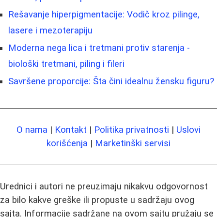
Rešavanje hiperpigmentacije: Vodič kroz pilinge,
lasere i mezoterapiju
Moderna nega lica i tretmani protiv starenja -
biološki tretmani, piling i fileri
Savršene proporcije: Šta čini idealnu žensku figuru?
O nama
|
Kontakt
|
Politika privatnosti
|
Uslovi
korišćenja
|
Marketinški servisi
Urednici i autori ne preuzimaju nikakvu odgovornost
za bilo kakve greške ili propuste u sadržaju ovog
sajta. Informacije sadržane na ovom sajtu pružaju se