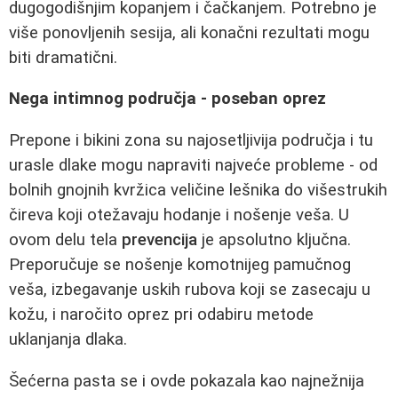
dugogodišnjim kopanjem i čačkanjem. Potrebno je
više ponovljenih sesija, ali konačni rezultati mogu
biti dramatični.
Nega intimnog područja - poseban oprez
Prepone i bikini zona su najosetljivija područja i tu
urasle dlake mogu napraviti najveće probleme - od
bolnih gnojnih kvržica veličine lešnika do višestrukih
čireva koji otežavaju hodanje i nošenje veša. U
ovom delu tela
prevencija
je apsolutno ključna.
Preporučuje se nošenje komotnijeg pamučnog
veša, izbegavanje uskih rubova koji se zasecaju u
kožu, i naročito oprez pri odabiru metode
uklanjanja dlaka.
Šećerna pasta se i ovde pokazala kao najnežnija