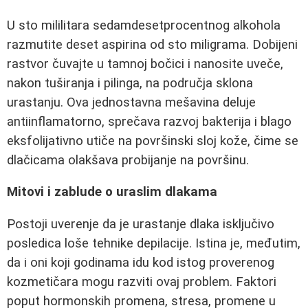
U sto mililitara sedamdesetprocentnog alkohola
razmutite deset aspirina od sto miligrama. Dobijeni
rastvor čuvajte u tamnoj bočici i nanosite uveče,
nakon tuširanja i pilinga, na područja sklona
urastanju. Ova jednostavna mešavina deluje
antiinflamatorno, sprečava razvoj bakterija i blago
eksfolijativno utiče na površinski sloj kože, čime se
dlačicama olakšava probijanje na površinu.
Mitovi i zablude o uraslim dlakama
Postoji uverenje da je urastanje dlaka isključivo
posledica loše tehnike depilacije. Istina je, međutim,
da i oni koji godinama idu kod istog proverenog
kozmetičara mogu razviti ovaj problem. Faktori
poput hormonskih promena, stresa, promene u