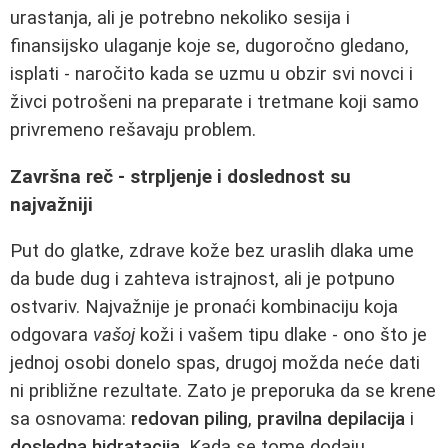
urastanja, ali je potrebno nekoliko sesija i
finansijsko ulaganje koje se, dugoročno gledano,
isplati - naročito kada se uzmu u obzir svi novci i
živci potrošeni na preparate i tretmane koji samo
privremeno rešavaju problem.
Završna reč - strpljenje i doslednost su
najvažniji
Put do glatke, zdrave kože bez uraslih dlaka ume
da bude dug i zahteva istrajnost, ali je potpuno
ostvariv. Najvažnije je pronaći kombinaciju koja
odgovara
vašoj
koži i vašem tipu dlake - ono što je
jednoj osobi donelo spas, drugoj možda neće dati
ni približne rezultate. Zato je preporuka da se krene
sa osnovama:
redovan piling
,
pravilna depilacija
i
dosledna hidratacija
. Kada se tome dodaju