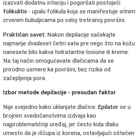
izazvati dodatnu iritaciju i pogoršati postojeći
folikulitis
- upalu folikula koja se manifestuje sitnim
crvenim bubuljicama po celoj tretiranoj površini.
Praktičan savet:
Nakon depilacije sačekajte
najmanje dvadeset četiri sata pre nego što na kožu
nanesete bilo kakve hidratantne losione ili kreme.
Na taj način omogućavate dlačicama da se
prirodno usmere ka površini, bez rizika od
začepljenja pora.
Izbor metode depilacije - presudan faktor
Nije svejedno kako uklanjate dlačice.
Epilator
se u
brojnim svedočanstvima izdvaja kao
najproblematičniji uređaj, jer često kida dlaku
umesto da je iščupa iz korena, ostavljajući oštećen