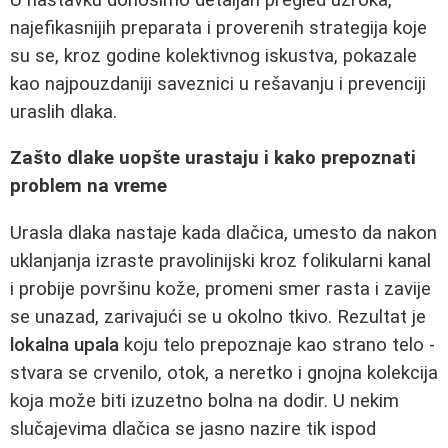
najefikasnijih preparata i proverenih strategija koje
su se, kroz godine kolektivnog iskustva, pokazale
kao najpouzdaniji saveznici u rešavanju i prevenciji
uraslih dlaka.
Zašto dlake uopšte urastaju i kako prepoznati
problem na vreme
Urasla dlaka nastaje kada dlačica, umesto da nakon
uklanjanja izraste pravolinijski kroz folikularni kanal
i probije površinu kože, promeni smer rasta i zavije
se unazad, zarivajući se u okolno tkivo. Rezultat je
lokalna upala
koju telo prepoznaje kao strano telo -
stvara se crvenilo, otok, a neretko i gnojna kolekcija
koja može biti izuzetno bolna na dodir. U nekim
slučajevima dlačica se jasno nazire tik ispod