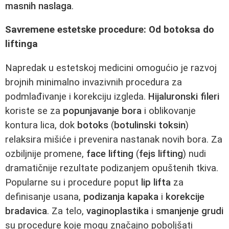
masnih naslaga
.
Savremene estetske procedure: Od botoksa do
liftinga
Napredak u estetskoj medicini omogućio je razvoj
brojnih minimalno invazivnih procedura za
podmlađivanje i korekciju izgleda.
Hijaluronski fileri
koriste se za
popunjavanje bora
i oblikovanje
kontura lica, dok
botoks
(
botulinski toksin
)
relaksira mišiće i prevenira nastanak novih bora. Za
ozbiljnije promene,
face lifting
(
fejs lifting
) nudi
dramatičnije rezultate podizanjem opuštenih tkiva.
Popularne su i procedure poput
lip lifta
za
definisanje usana,
podizanja kapaka
i
korekcije
bradavica
. Za telo,
vaginoplastika
i
smanjenje grudi
su procedure koje mogu značajno poboljšati