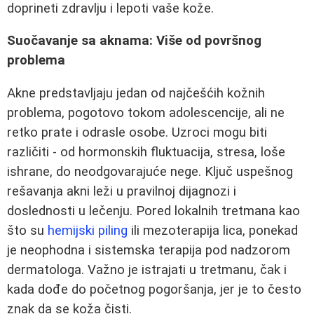
doprineti zdravlju i lepoti vaše kože.
Suočavanje sa aknama: Više od površnog
problema
Akne predstavljaju jedan od najčešćih kožnih
problema, pogotovo tokom adolescencije, ali ne
retko prate i odrasle osobe. Uzroci mogu biti
različiti - od hormonskih fluktuacija, stresa, loše
ishrane, do neodgovarajuće nege. Ključ uspešnog
rešavanja akni leži u pravilnoj dijagnozi i
doslednosti u lečenju. Pored lokalnih tretmana kao
što su
hemijski piling
ili mezoterapija lica, ponekad
je neophodna i sistemska terapija pod nadzorom
dermatologa. Važno je istrajati u tretmanu, čak i
kada dođe do početnog pogoršanja, jer je to često
znak da se koža čisti.