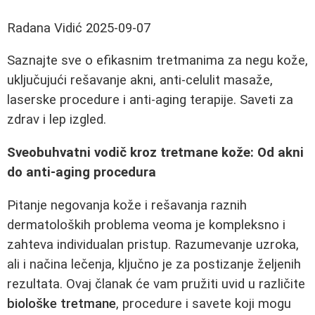
Radana Vidić
2025-09-07
Saznajte sve o efikasnim tretmanima za negu kože,
uključujući rešavanje akni, anti-celulit masaže,
laserske procedure i anti-aging terapije. Saveti za
zdrav i lep izgled.
Sveobuhvatni vodič kroz tretmane kože: Od akni
do anti-aging procedura
Pitanje negovanja kože i rešavanja raznih
dermatoloških problema veoma je kompleksno i
zahteva individualan pristup. Razumevanje uzroka,
ali i načina lečenja, ključno je za postizanje željenih
rezultata. Ovaj članak će vam pružiti uvid u različite
biološke tretmane
, procedure i savete koji mogu