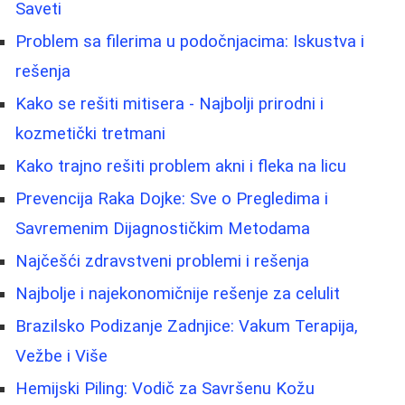
Saveti
Problem sa filerima u podočnjacima: Iskustva i
rešenja
Kako se rešiti mitisera - Najbolji prirodni i
kozmetički tretmani
Kako trajno rešiti problem akni i fleka na licu
Prevencija Raka Dojke: Sve o Pregledima i
Savremenim Dijagnostičkim Metodama
Najčešći zdravstveni problemi i rešenja
Najbolje i najekonomičnije rešenje za celulit
Brazilsko Podizanje Zadnjice: Vakum Terapija,
Vežbe i Više
Hemijski Piling: Vodič za Savršenu Kožu