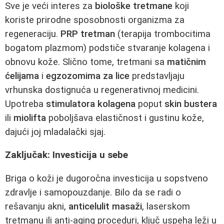
Sve je veći interes za
biološke tretmane
koji
koriste prirodne sposobnosti organizma za
regeneraciju.
PRP tretman
(terapija trombocitima
bogatom plazmom) podstiče stvaranje kolagena i
obnovu kože. Slično tome, tretmani sa
matičnim
ćelijama
i
egzozomima za lice
predstavljaju
vrhunska dostignuća u regenerativnoj medicini.
Upotreba
stimulatora kolagena
poput
skin bustera
ili
miolifta
poboljšava elastičnost i gustinu kože,
dajući joj mladalački sjaj.
Zaključak: Investicija u sebe
Briga o koži je dugoročna investicija u sopstveno
zdravlje i samopouzdanje. Bilo da se radi o
rešavanju akni,
anticelulit masaži
, laserskom
tretmanu ili anti-aging proceduri, ključ uspeha leži u