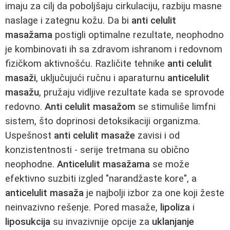
imaju za cilj da poboljšaju cirkulaciju, razbiju masne
naslage i zategnu kožu. Da bi
anti celulit
masažama
postigli optimalne rezultate, neophodno
je kombinovati ih sa zdravom ishranom i redovnom
fizičkom aktivnošću. Različite tehnike
anti celulit
masaži
, uključujući ručnu i aparaturnu
anticelulit
masažu
, pružaju vidljive rezultate kada se sprovode
redovno.
Anti celulit masažom
se stimuliše limfni
sistem, što doprinosi detoksikaciji organizma.
Uspešnost
anti celulit masaže
zavisi i od
konzistentnosti - serije tretmana su obično
neophodne.
Anticelulit masažama
se može
efektivno suzbiti izgled "narandžaste kore", a
anticelulit masaža
je najbolji izbor za one koji žeste
neinvazivno rešenje. Pored masaže,
lipoliza
i
liposukcija
su invazivnije opcije za
uklanjanje