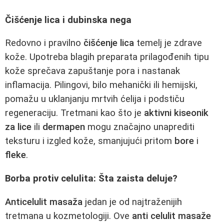
Čišćenje lica i dubinska nega
Redovno i pravilno
čišćenje lica
temelj je zdrave
kože. Upotreba blagih preparata prilagođenih tipu
kože sprečava zapuštanje pora i nastanak
inflamacija. Pilingovi, bilo mehanički ili hemijski,
pomažu u uklanjanju mrtvih ćelija i podstiču
regeneraciju. Tretmani kao što je
aktivni kiseonik
za lice
ili
dermapen
mogu značajno unaprediti
teksturu i izgled kože, smanjujući pritom
bore
i
fleke
.
Borba protiv celulita: Šta zaista deluje?
Anticelulit masaža
jedan je od najtraženijih
tretmana u kozmetologiji. Ove
anti celulit masaže