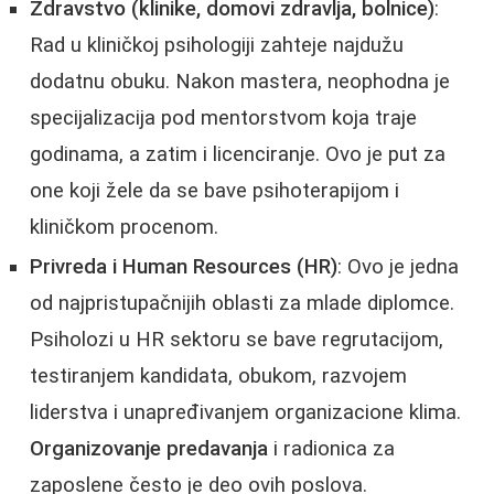
Zdravstvo (klinike, domovi zdravlja, bolnice)
:
Rad u kliničkoj psihologiji zahteje najdužu
dodatnu obuku. Nakon mastera, neophodna je
specijalizacija pod mentorstvom koja traje
godinama, a zatim i licenciranje. Ovo je put za
one koji žele da se bave psihoterapijom i
kliničkom procenom.
Privreda i Human Resources (HR)
: Ovo je jedna
od najpristupačnijih oblasti za mlade diplomce.
Psiholozi u HR sektoru se bave regrutacijom,
testiranjem kandidata, obukom, razvojem
liderstva i unapređivanjem organizacione klima.
Organizovanje predavanja
i radionica za
zaposlene često je deo ovih poslova.