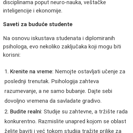
disciplinama poput neuro-nauka, veštačke
inteligencije i ekonomije.
Saveti za buduće studente
Na osnovu iskustava studenata i diplomiranih
psihologa, evo nekoliko zaključaka koji mogu biti
korisni:
Krenite na vreme
: Nemojte ostavljati učenje za
poslednji trenutak. Psihologija zahteva
razumevanje, a ne samo bubanje. Dajte sebi
dovoljno vremena da savladate gradivo.
Budite realni
: Studije su zahtevne, a tržište rada
konkurentno. Razmislite unapred kojom se oblast
želite baviti i već tokom studija tražite prilike za