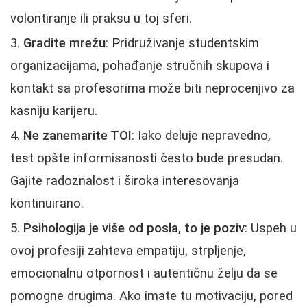
volontiranje ili praksu u toj sferi.
Gradite mrežu
: Pridruživanje studentskim
organizacijama, pohađanje stručnih skupova i
kontakt sa profesorima može biti neprocenjivo za
kasniju karijeru.
Ne zanemarite TOI
: Iako deluje nepravedno,
test opšte informisanosti često bude presudan.
Gajite radoznalost i široka interesovanja
kontinuirano.
Psihologija je više od posla, to je poziv
: Uspeh u
ovoj profesiji zahteva empatiju, strpljenje,
emocionalnu otpornost i autentičnu želju da se
pomogne drugima. Ako imate tu motivaciju, pored