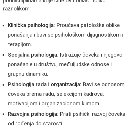
poddisciplinama koje čine ovu oblast toliko
raznolikom:
Klinička psihologija
: Proučava patološke oblike
ponašanja i bavi se psihološkom dijagnostikom i
terapijom.
Socijalna psihologija
: Istražuje čoveka i njegovo
ponašanje u društvu, međuljudske odnose i
grupnu dinamiku.
Psihologija rada i organizacija
: Bavi se odnosom
čoveka prema radu, selekcijom kadrova,
motivacijom i organizacionom klimom.
Razvojna psihologija
: Prati psihički razvoj čoveka
od rođenja do starosti.