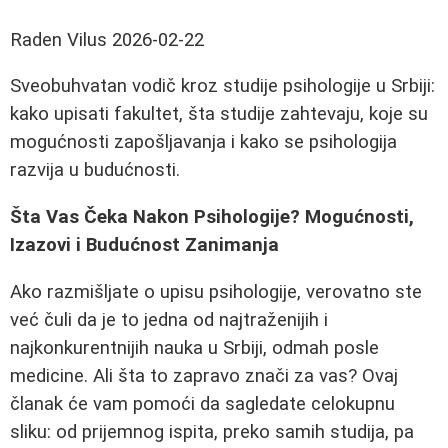
Raden Vilus
2026-02-22
Sveobuhvatan vodič kroz studije psihologije u Srbiji:
kako upisati fakultet, šta studije zahtevaju, koje su
mogućnosti zapošljavanja i kako se psihologija
razvija u budućnosti.
Šta Vas Čeka Nakon Psihologije? Mogućnosti,
Izazovi i Budućnost Zanimanja
Ako razmišljate o upisu psihologije, verovatno ste
već čuli da je to jedna od najtraženijih i
najkonkurentnijih nauka u Srbiji, odmah posle
medicine. Ali šta to zapravo znači za vas? Ovaj
članak će vam pomoći da sagledate celokupnu
sliku: od prijemnog ispita, preko samih studija, pa