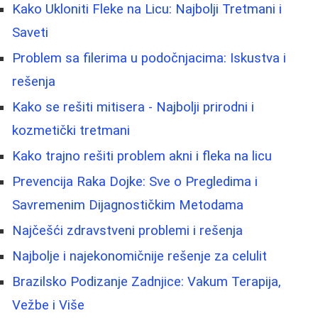
Kako Ukloniti Fleke na Licu: Najbolji Tretmani i
Saveti
Problem sa filerima u podočnjacima: Iskustva i
rešenja
Kako se rešiti mitisera - Najbolji prirodni i
kozmetički tretmani
Kako trajno rešiti problem akni i fleka na licu
Prevencija Raka Dojke: Sve o Pregledima i
Savremenim Dijagnostičkim Metodama
Najčešći zdravstveni problemi i rešenja
Najbolje i najekonomičnije rešenje za celulit
Brazilsko Podizanje Zadnjice: Vakum Terapija,
Vežbe i Više