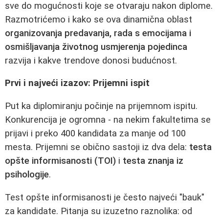
sve do mogućnosti koje se otvaraju nakon diplome.
Razmotrićemo i kako se ova dinamična oblast
organizovanja predavanja, rada s emocijama i
osmišljavanja životnog usmjerenja pojedinca
razvija i kakve trendove donosi budućnost.
Prvi i najveći izazov: Prijemni ispit
Put ka diplomiranju počinje na prijemnom ispitu.
Konkurencija je ogromna - na nekim fakultetima se
prijavi i preko 400 kandidata za manje od 100
mesta. Prijemni se obično sastoji iz dva dela:
testa
opšte informisanosti (TOI)
i
testa znanja iz
psihologije
.
Test opšte informisanosti je često najveći "bauk"
za kandidate. Pitanja su izuzetno raznolika: od