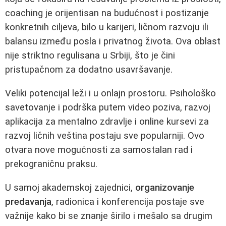
coaching je orijentisan na budućnost i postizanje
konkretnih ciljeva, bilo u karijeri, ličnom razvoju ili
balansu između posla i privatnog života. Ova oblast
nije striktno regulisana u Srbiji, što je čini
pristupačnom za dodatno usavršavanje.
Veliki potencijal leži i u onlajn prostoru. Psihološko
savetovanje i podrška putem video poziva, razvoj
aplikacija za mentalno zdravlje i online kursevi za
razvoj ličnih veština postaju sve popularniji. Ovo
otvara nove mogućnosti za samostalan rad i
prekograničnu praksu.
U samoj akademskoj zajednici,
organizovanje
predavanja
, radionica i konferencija postaje sve
važnije kako bi se znanje širilo i mešalo sa drugim