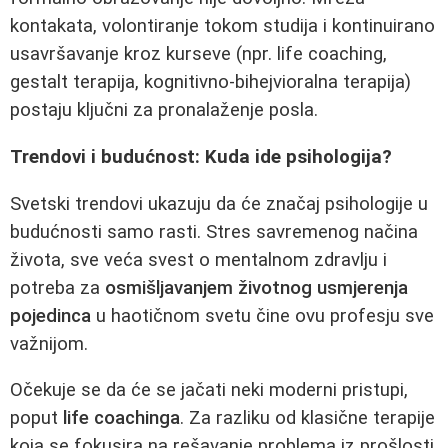
kontakata, volontiranje tokom studija i kontinuirano
usavršavanje kroz kurseve (npr. life coaching,
gestalt terapija, kognitivno-bihejvioralna terapija)
postaju ključni za pronalaženje posla.
Trendovi i budućnost: Kuda ide psihologija?
Svetski trendovi ukazuju da će značaj psihologije u
budućnosti samo rasti. Stres savremenog načina
života, sve veća svest o mentalnom zdravlju i
potreba za
osmišljavanjem životnog usmjerenja
pojedinca
u haotičnom svetu čine ovu profesju sve
važnijom.
Očekuje se da će se jačati neki moderni pristupi,
poput
life coachinga
. Za razliku od klasične terapije
koja se fokusira na rešavanje problema iz prošlosti,