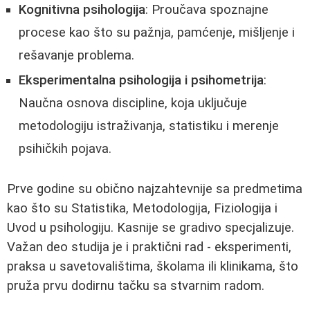
Kognitivna psihologija
: Proučava spoznajne
procese kao što su pažnja, pamćenje, mišljenje i
rešavanje problema.
Eksperimentalna psihologija i psihometrija
:
Naučna osnova discipline, koja uključuje
metodologiju istraživanja, statistiku i merenje
psihičkih pojava.
Prve godine su obično najzahtevnije sa predmetima
kao što su Statistika, Metodologija, Fiziologija i
Uvod u psihologiju. Kasnije se gradivo specjalizuje.
Važan deo studija je i praktični rad - eksperimenti,
praksa u savetovalištima, školama ili klinikama, što
pruža prvu dodirnu tačku sa stvarnim radom.