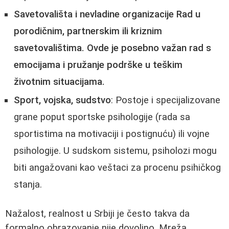
Savetovališta i nevladine organizacije Rad u
porodičnim, partnerskim ili kriznim
savetovalištima. Ovde je posebno važan
rad s
emocijama
i pružanje podrške u teškim
životnim situacijama.
Sport, vojska, sudstvo
: Postoje i specijalizovane
grane poput sportske psihologije (rada sa
sportistima na motivaciji i postignuću) ili vojne
psihologije. U sudskom sistemu, psiholozi mogu
biti angažovani kao veštaci za procenu psihičkog
stanja.
Nažalost, realnost u Srbiji je često takva da
formalno obrazovanje nije dovoljno. Mreža