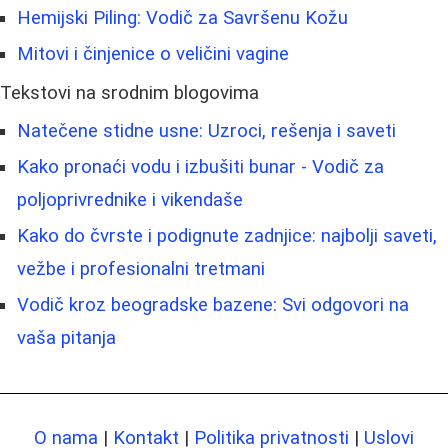
Hemijski Piling: Vodič za Savršenu Kožu
Mitovi i činjenice o veličini vagine
Tekstovi na srodnim blogovima
Natečene stidne usne: Uzroci, rešenja i saveti
Kako pronaći vodu i izbušiti bunar - Vodič za
poljoprivrednike i vikendaše
Kako do čvrste i podignute zadnjice: najbolji saveti,
vežbe i profesionalni tretmani
Vodič kroz beogradske bazene: Svi odgovori na
vaša pitanja
O nama
|
Kontakt
|
Politika privatnosti
|
Uslovi