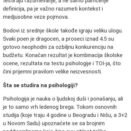
testiraju razumevanje, a ne samo pamćenje
definicija, pa je važno razumeti kontekst i
medjusobne veze pojmova.
Bodovi iz srednje škole takođe igraju veliku ulogu.
Svaki poen je dragocen, a proseci iznad 4.5 su
gotovo neophodni za ozbiljnu konkurenciju na
budžetu. Konačan rezultat je kombinacija školske
ocene, rezultata na testu psihologije i TOI-ja, što
čini prijemni pravilom velike neizvesnosti.
Šta se studira na psihologiji?
Psihologija je nauka o ljudskoj duši i ponašanju, ali
je to samo vrh ledenog brega. Tokom osnovnih
studija (koje traju 4 godine u Beogradu i Nišu, a 3+2
u Novom Sadu) upoznaćete se sa brojnim