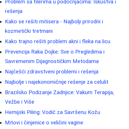
Problem sa filerima u podočnjacima: Iskustva i
rešenja
Kako se rešiti mitisera - Najbolji prirodni i
kozmetički tretmani
Kako trajno rešiti problem akni i fleka na licu
Prevencija Raka Dojke: Sve o Pregledima i
Savremenim Dijagnostičkim Metodama
Najčešći zdravstveni problemi i rešenja
Najbolje i najekonomičnije rešenje za celulit
Brazilsko Podizanje Zadnjice: Vakum Terapija,
Vežbe i Više
Hemijski Piling: Vodič za Savršenu Kožu
Mitovi i činjenice o veličini vagine