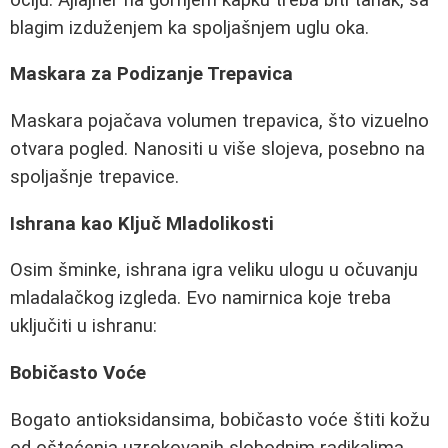
blagim izduženjem ka spoljašnjem uglu oka.
Maskara za Podizanje Trepavica
Maskara pojačava volumen trepavica, što vizuelno
otvara pogled. Nanositi u više slojeva, posebno na
spoljašnje trepavice.
Ishrana kao Ključ Mladolikosti
Osim šminke, ishrana igra veliku ulogu u očuvanju
mladalačkog izgleda. Evo namirnica koje treba
uključiti u ishranu:
Bobičasto Voće
Bogato antioksidansima, bobičasto voće štiti kožu
od oštećenja uzrokovanih slobodnim radikalima.