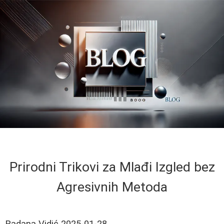
Prirodni Trikovi za Mlađi Izgled bez
Agresivnih Metoda
Radana Vidić
2025-01-28