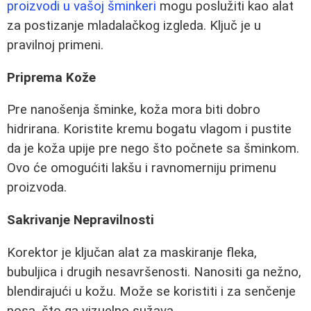
proizvodi u vašoj šminkeri
mogu poslužiti kao alat
za postizanje mladalačkog izgleda. Ključ je u
pravilnoj primeni.
Priprema Kože
Pre nanošenja šminke, koža mora biti dobro
hidrirana. Koristite kremu bogatu vlagom i pustite
da je koža upije pre nego što počnete sa šminkom.
Ovo će omogućiti lakšu i ravnomerniju primenu
proizvoda.
Sakrivanje Nepravilnosti
Korektor je ključan alat za maskiranje fleka,
bubuljica i drugih nesavršenosti. Nanositi ga nežno,
blendirajući u kožu. Može se koristiti i za senčenje
nosa, što ga vizuelno sužava.