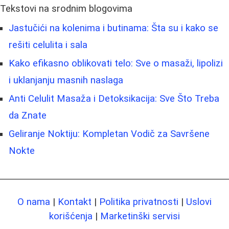
Tekstovi na srodnim blogovima
Jastučići na kolenima i butinama: Šta su i kako se
rešiti celulita i sala
Kako efikasno oblikovati telo: Sve o masaži, lipolizi
i uklanjanju masnih naslaga
Anti Celulit Masaža i Detoksikacija: Sve Što Treba
da Znate
Geliranje Noktiju: Kompletan Vodič za Savršene
Nokte
O nama
|
Kontakt
|
Politika privatnosti
|
Uslovi
korišćenja
|
Marketinški servisi