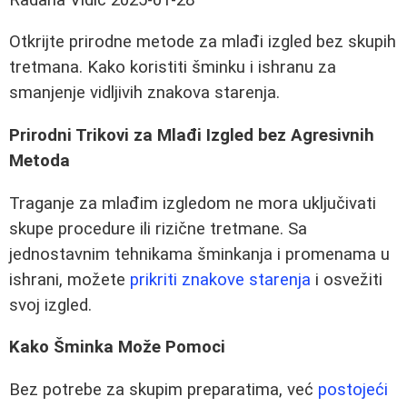
Otkrijte prirodne metode za mlađi izgled bez skupih
tretmana. Kako koristiti šminku i ishranu za
smanjenje vidljivih znakova starenja.
Prirodni Trikovi za Mlađi Izgled bez Agresivnih
Metoda
Traganje za mlađim izgledom ne mora uključivati
skupe procedure ili rizične tretmane. Sa
jednostavnim tehnikama šminkanja i promenama u
ishrani, možete
prikriti znakove starenja
i osvežiti
svoj izgled.
Kako Šminka Može Pomoci
Bez potrebe za skupim preparatima, već
postojeći