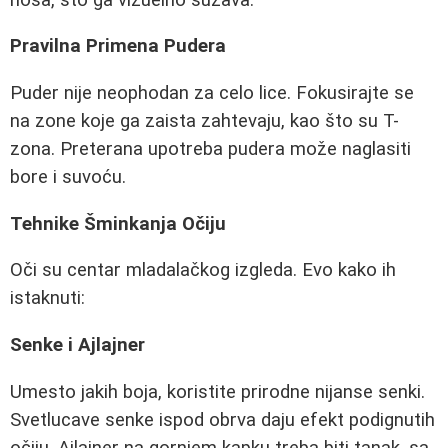
Pravilna Primena Pudera
Puder nije neophodan za celo lice. Fokusirajte se
na zone koje ga zaista zahtevaju, kao što su T-
zona. Preterana upotreba pudera može naglasiti
bore i suvoću.
Tehnike Šminkanja Očiju
Oči su centar mladalačkog izgleda. Evo kako ih
istaknuti:
Senke i Ajlajner
Umesto jakih boja, koristite prirodne nijanse senki.
Svetlucave senke ispod obrva daju efekt podignutih
očiju. Ajlajner na gornjem kapku treba biti tanak, sa