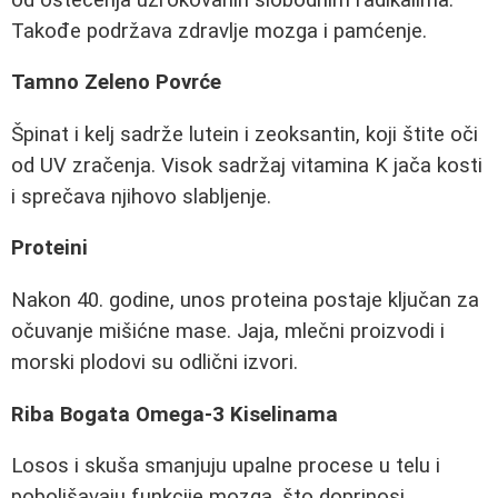
Takođe podržava zdravlje mozga i pamćenje.
Tamno Zeleno Povrće
Špinat i kelj sadrže lutein i zeoksantin, koji štite oči
od UV zračenja. Visok sadržaj vitamina K jača kosti
i sprečava njihovo slabljenje.
Proteini
Nakon 40. godine, unos proteina postaje ključan za
očuvanje mišićne mase. Jaja, mlečni proizvodi i
morski plodovi su odlični izvori.
Riba Bogata Omega-3 Kiselinama
Losos i skuša smanjuju upalne procese u telu i
poboljšavaju funkcije mozga, što doprinosi