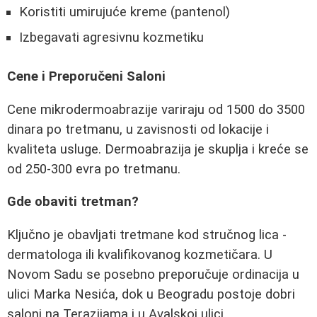
Koristiti umirujuće kreme (pantenol)
Izbegavati agresivnu kozmetiku
Cene i Preporučeni Saloni
Cene mikrodermoabrazije variraju od 1500 do 3500
dinara po tretmanu, u zavisnosti od lokacije i
kvaliteta usluge. Dermoabrazija je skuplja i kreće se
od 250-300 evra po tretmanu.
Gde obaviti tretman?
Ključno je obavljati tretmane kod stručnog lica -
dermatologa ili kvalifikovanog kozmetičara. U
Novom Sadu se posebno preporučuje ordinacija u
ulici Marka Nesića, dok u Beogradu postoje dobri
saloni na Terazijama i u Avalskoj ulici.