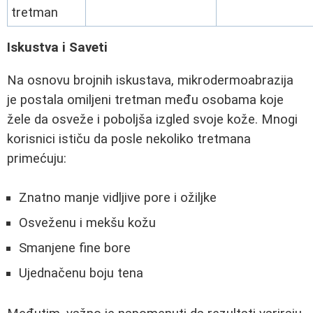
tretman
Iskustva i Saveti
Na osnovu brojnih iskustava, mikrodermoabrazija
je postala omiljeni tretman među osobama koje
žele da osveže i poboljša izgled svoje kože. Mnogi
korisnici ističu da posle nekoliko tretmana
primećuju:
Znatno manje vidljive pore i ožiljke
Osveženu i mekšu kožu
Smanjene fine bore
Ujednačenu boju tena