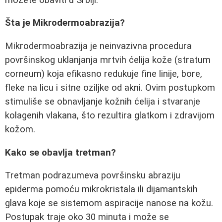
Šta je Mikrodermoabrazija?
Mikrodermoabrazija je neinvazivna procedura
površinskog uklanjanja mrtvih ćelija kože (stratum
corneum) koja efikasno redukuje fine linije, bore,
fleke na licu i sitne oziljke od akni. Ovim postupkom
stimuliše se obnavljanje kožnih ćelija i stvaranje
kolagenih vlakana, što rezultira glatkom i zdravijom
kožom.
Kako se obavlja tretman?
Tretman podrazumeva površinsku abraziju
epiderma pomoću mikrokristala ili dijamantskih
glava koje se sistemom aspiracije nanose na kožu.
Postupak traje oko 30 minuta i može se