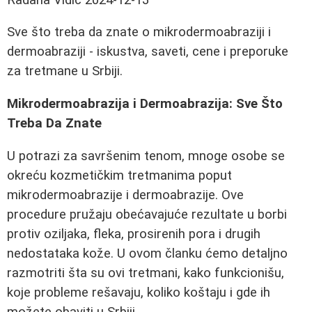
Sve što treba da znate o mikrodermoabraziji i
dermoabraziji - iskustva, saveti, cene i preporuke
za tretmane u Srbiji.
Mikrodermoabrazija i Dermoabrazija: Sve Što
Treba Da Znate
U potrazi za savršenim tenom, mnoge osobe se
okreću kozmetičkim tretmanima poput
mikrodermoabrazije i dermoabrazije. Ove
procedure pružaju obećavajuće rezultate u borbi
protiv oziljaka, fleka, prosirenih pora i drugih
nedostataka kože. U ovom članku ćemo detaljno
razmotriti šta su ovi tretmani, kako funkcionišu,
koje probleme rešavaju, koliko koštaju i gde ih
možete obaviti u Srbiji.