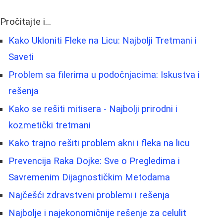
Pročitajte i...
Kako Ukloniti Fleke na Licu: Najbolji Tretmani i
Saveti
Problem sa filerima u podočnjacima: Iskustva i
rešenja
Kako se rešiti mitisera - Najbolji prirodni i
kozmetički tretmani
Kako trajno rešiti problem akni i fleka na licu
Prevencija Raka Dojke: Sve o Pregledima i
Savremenim Dijagnostičkim Metodama
Najčešći zdravstveni problemi i rešenja
Najbolje i najekonomičnije rešenje za celulit