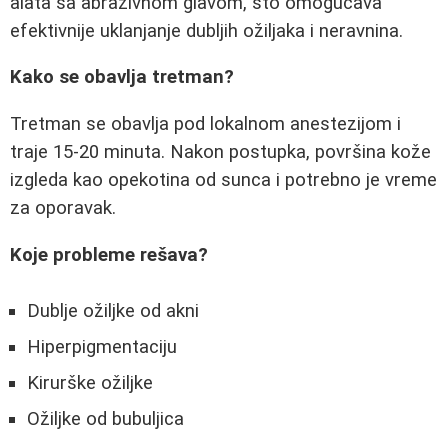
alata sa abrazivnom glavom, što omogućava
efektivnije uklanjanje dubljih ožiljaka i neravnina.
Kako se obavlja tretman?
Tretman se obavlja pod lokalnom anestezijom i
traje 15-20 minuta. Nakon postupka, površina kože
izgleda kao opekotina od sunca i potrebno je vreme
za oporavak.
Koje probleme rešava?
Dublje ožiljke od akni
Hiperpigmentaciju
Kirurške ožiljke
Ožiljke od bubuljica