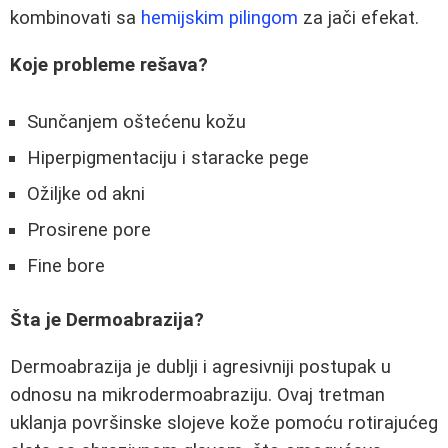
kombinovati sa
hemijskim pilingom
za jači efekat.
Koje probleme rešava?
Sunčanjem oštećenu kožu
Hiperpigmentaciju i staracke pege
Ožiljke od akni
Prosirene pore
Fine bore
Šta je Dermoabrazija?
Dermoabrazija je dublji i agresivniji postupak u
odnosu na mikrodermoabraziju. Ovaj tretman
uklanja površinske slojeve kože pomoću rotirajućeg