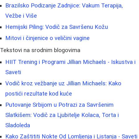
Brazilsko Podizanje Zadnjice: Vakum Terapija,
Vežbe i Više
Hemijski Piling: Vodič za Savršenu Kožu
Mitovi i činjenice o veličini vagine
Tekstovi na srodnim blogovima
HIIT Trening i Programi Jillian Michaels - Iskustva i
Saveti
Vodič kroz vežbanje uz Jillian Michaels: Kako
postići rezultate kod kuće
Putovanje Srbijom u Potrazi za Savršenim
Slatkišem: Vodič za Ljubitelje Kolaca, Torta i
Sladoleda
Kako Zaštititi Nokte Od Lomljenja i Listanja - Saveti