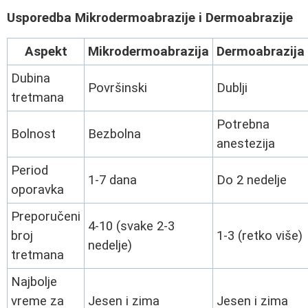
Usporedba Mikrodermoabrazije i Dermoabrazije
Aspekt
Mikrodermoabrazija
Dermoabrazija
Dubina
Površinski
Dublji
tretmana
Potrebna
Bolnost
Bezbolna
anestezija
Period
1-7 dana
Do 2 nedelje
oporavka
Preporučeni
4-10 (svake 2-3
broj
1-3 (retko više)
nedelje)
tretmana
Najbolje
vreme za
Jesen i zima
Jesen i zima