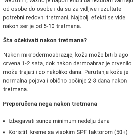
Međutim, važno je napomenuti da rezultati variraju
od osobe do osobe i da su za vidljive rezultate
potrebni redovni tretmani. Najbolji efekti se vide
nakon serije od 5-10 tretmana.
Šta očekivati nakon tretmana?
Nakon mikrodermoabrazije, koža može biti blago
crvena 1-2 sata, dok nakon dermoabrazije crvenilo
može trajati i do nekoliko dana. Perutanje kože je
normalna pojava i obično počinje 2-3 dana nakon
tretmana.
Preporučena nega nakon tretmana
Izbegavati sunce minimum nedelju dana
Koristiti kreme sa visokim SPF faktorom (50+)