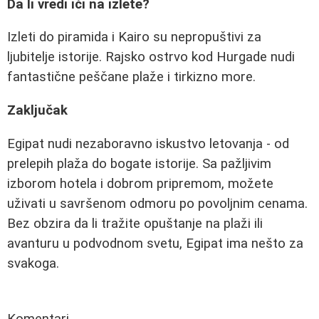
Da li vredi ići na izlete?
Izleti do piramida i Kairo su nepropuštivi za
ljubitelje istorije. Rajsko ostrvo kod Hurgade nudi
fantastične peščane plaže i tirkizno more.
Zaključak
Egipat nudi nezaboravno iskustvo letovanja - od
prelepih plaža do bogate istorije. Sa pažljivim
izborom hotela i dobrom pripremom, možete
uživati u savršenom odmoru po povoljnim cenama.
Bez obzira da li tražite opuštanje na plaži ili
avanturu u podvodnom svetu, Egipat ima nešto za
svakoga.
Komentari