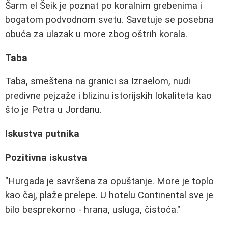
Šarm el Šeik je poznat po koralnim grebenima i
bogatom podvodnom svetu. Savetuje se posebna
obuća za ulazak u more zbog oštrih korala.
Taba
Taba, smeštena na granici sa Izraelom, nudi
predivne pejzaže i blizinu istorijskih lokaliteta kao
što je Petra u Jordanu.
Iskustva putnika
Pozitivna iskustva
"Hurgada je savršena za opuštanje. More je toplo
kao čaj, plaže prelepe. U hotelu Continental sve je
bilo besprekorno - hrana, usluga, čistoća."