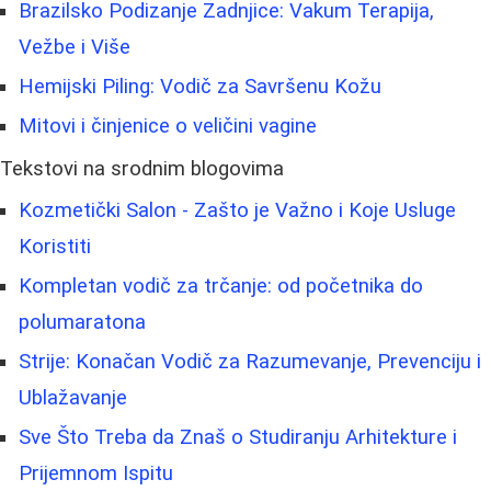
Brazilsko Podizanje Zadnjice: Vakum Terapija,
Vežbe i Više
Hemijski Piling: Vodič za Savršenu Kožu
Mitovi i činjenice o veličini vagine
Tekstovi na srodnim blogovima
Kozmetički Salon - Zašto je Važno i Koje Usluge
Koristiti
Kompletan vodič za trčanje: od početnika do
polumaratona
Strije: Konačan Vodič za Razumevanje, Prevenciju i
Ublažavanje
Sve Što Treba da Znaš o Studiranju Arhitekture i
Prijemnom Ispitu