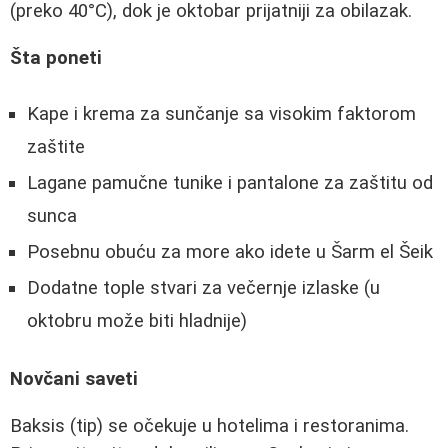
(preko 40°C), dok je oktobar prijatniji za obilazak.
Šta poneti
Kape i krema za sunčanje sa visokim faktorom
zaštite
Lagane pamučne tunike i pantalone za zaštitu od
sunca
Posebnu obuću za more ako idete u Šarm el Šeik
Dodatne tople stvari za večernje izlaske (u
oktobru može biti hladnije)
Novčani saveti
Baksis (tip) se očekuje u hotelima i restoranima.