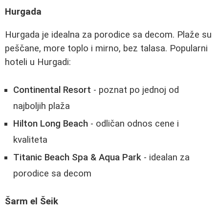
Hurgada
Hurgada je idealna za porodice sa decom. Plaže su
peščane, more toplo i mirno, bez talasa. Popularni
hoteli u Hurgadi:
Continental Resort
- poznat po jednoj od
najboljih plaža
Hilton Long Beach
- odličan odnos cene i
kvaliteta
Titanic Beach Spa & Aqua Park
- idealan za
porodice sa decom
Šarm el Šeik