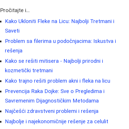
Pročitajte i...
Kako Ukloniti Fleke na Licu: Najbolji Tretmani i
Saveti
Problem sa filerima u podočnjacima: Iskustva i
rešenja
Kako se rešiti mitisera - Najbolji prirodni i
kozmetički tretmani
Kako trajno rešiti problem akni i fleka na licu
Prevencija Raka Dojke: Sve o Pregledima i
Savremenim Dijagnostičkim Metodama
Najčešći zdravstveni problemi i rešenja
Najbolje i najekonomičnije rešenje za celulit