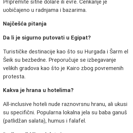
Pripremite sitne dolare ili evre. Cenkanje je
uobičajeno u radnjama i bazarima.
Najčešća pitanja
Da li je sigurno putovati u Egipat?
Turističke destinacije kao što su Hurgada i Šarm el
Šeik su bezbedne. Preporučuje se izbegavanje
velikih gradova kao što je Kairo zbog povremenih
protesta.
Kakva je hrana u hotelima?
All-inclusive hoteli nude raznovrsnu hranu, ali ukusi
su specifični. Popularna lokalna jela su baba ganuš
(patlidžan salata), humus i falafel.