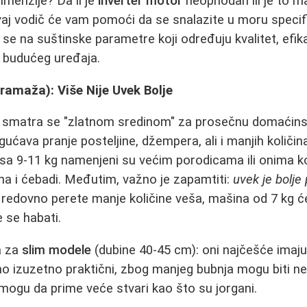
dimenzije? Da li je
inverter motor
neophodan ili je to m
aj vodič će vam pomoći da se snalazite u moru specifi
 se na suštinske parametre koji određuju kvalitet, efik
 budućeg uređaja.
gramaža): Više Nije Uvek Bolje
g smatra se "zlatnom sredinom" za prosečnu domaćinst
ućava pranje posteljine, džempera, ali i manjih količin
 sa 9-11 kg namenjeni su većim porodicama ili onima k
na i ćebadi. Međutim, važno je zapamtiti:
uvek je bolje
 redovno perete manje količine veša, mašina od 7 kg će
e se habati.
a za
slim modele
(dubine 40-45 cm): oni najčešće imaju
o izuzetno praktični, zbog manjeg bubnja mogu biti nest
e mogu da prime veće stvari kao što su jorgani.