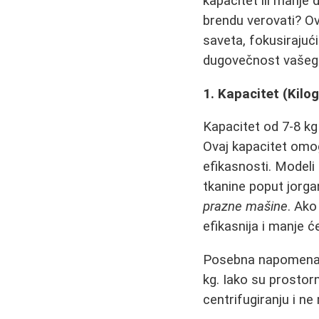
kapacitet ili manje 
brendu verovati? Ov
saveta, fokusirajući
dugovečnost vašeg
1. Kapacitet (Kilo
Kapacitet od 7-8 k
Ovaj kapacitet omog
efikasnosti. Modeli
tkanine poput jorga
prazne mašine
. Ako
efikasnija i manje ć
Posebna napomen
kg. Iako su prostorn
centrifugiranju i n