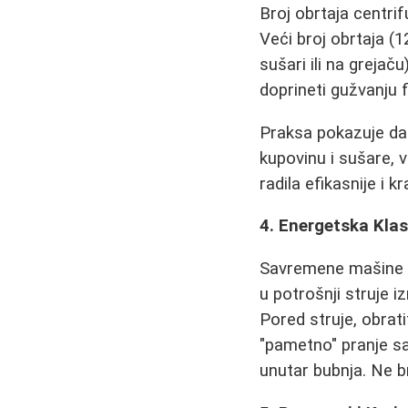
Broj obrtaja centrif
Veći broj obrtaja (1
sušari ili na grejač
doprineti gužvanju fi
Praksa pokazuje da
kupovinu i sušare, 
radila efikasnije i kr
4. Energetska Klas
Savremene mašine
u potrošnji struje 
Pored struje, obrat
"pametno" pranje sa
unutar bubnja. Ne b