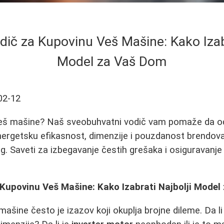
ič za Kupovinu Veš Mašine: Kako Izabr
Model za Vaš Dom
02-12
eš mašine? Naš sveobuhvatni vodič vam pomaže da odl
nergetsku efikasnost, dimenzije i pouzdanost brendov
. Saveti za izbegavanje čestih grešaka i osiguravanje
Kupovinu Veš Mašine: Kako Izabrati Najbolji Mode
šine često je izazov koji okuplja brojne dileme. Da li j