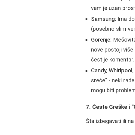
vam je uzan prost
Samsung:
Ima dob
(posebno slim verzi
Gorenje:
Mešovita 
nove postoji više 
čest je komentar.
Candy, Whirlpool, 
sreće" - neki rad
mogu biti problem
7. Česte Greške i "
Šta izbegavati ili na