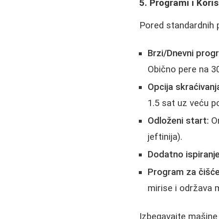
5. Programi i Kori
Pored standardnih p
Brzi/Dnevni prog
Obično pere na 3
Opcija skraćivan
1.5 sat uz veću pot
Odloženi start:
Om
jeftinija).
Dodatno ispiranje
Program za čišće
mirise i održava 
Izbegavajte mašine