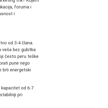
arketing trik? Kojem
kacija, foruma i
asnost i
vo od 3-4 člana.
a veša bez gubitka
oji često peru teške
 prati pune nego
 biti energetski
 kapacitet od 6-7
abilniji pri