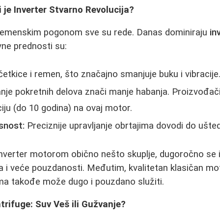
i je Inverter Stvarno Revolucija?
 remenskim pogonom sve su rede. Danas dominiraju
in
vne prednosti su:
tkice i remen, što značajno smanjuje buku i vibracije
je pokretnih delova znači manje habanja. Proizvođači
ju (do 10 godina) na ovaj motor.
snost:
Preciznije upravljanje obrtajima dovodi do ušted
inverter motorom obično nešto skuplje, dugoročno se 
a i veće pouzdanosti. Međutim, kvalitetan klasičan mo
ma takođe može dugo i pouzdano služiti.
trifuge: Suv Veš ili Gužvanje?