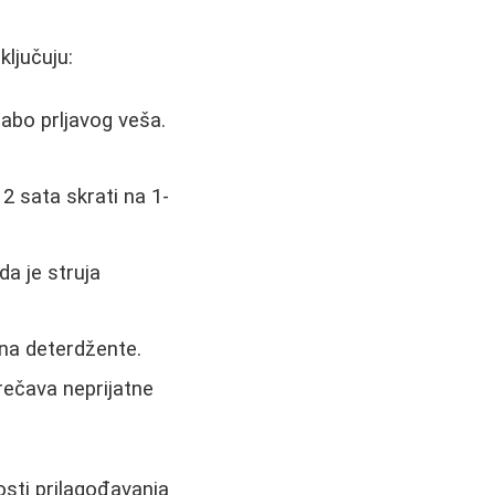
ključuju:
bo prljavog veša.
 sata skrati na 1-
a je struja
 na deterdžente.
ečava neprijatne
sti prilagođavanja