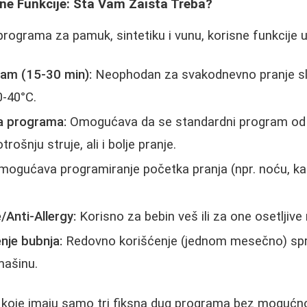
sne Funkcije: Šta Vam Zaista Treba?
rograma za pamuk, sintetiku i vunu, korisne funkcije u
ram (15-30 min):
Neophodan za svakodnevno pranje sla
0-40°C.
ja programa:
Omogućava da se standardni program od 2
rošnju struje, ali i bolje pranje.
ogućava programiranje početka pranja (npr. noću, kad
/Anti-Allergy:
Korisno za bebin veš ili za one osetljive
nje bubnja:
Redovno korišćenje (jednom mesečno) spr
mašinu.
 koje imaju samo tri fiksna dug programa bez mogućno