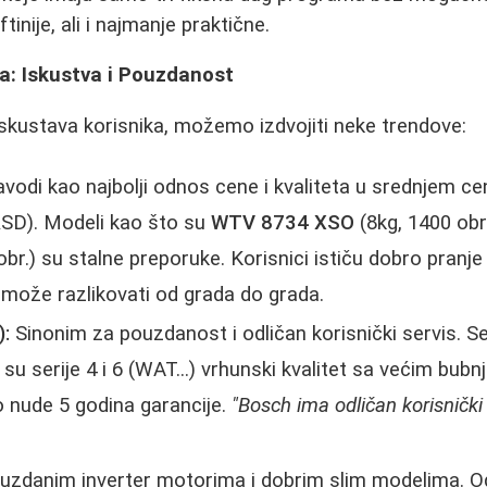
tinije, ali i najmanje praktične.
a: Iskustva i Pouzdanost
skustava korisnika, možemo izdvojiti neke trendove:
vodi kao najbolji odnos cene i kvaliteta u srednjem 
RSD). Modeli kao što su
WTV 8734 XSO
(8kg, 1400 obr.
br.) su stalne preporuke. Korisnici ističu dobro pranje i 
može razlikovati od grada do grada.
):
Sinonim za pouzdanost i odličan korisnički servis. Ser
 su serije 4 i 6 (WAT...) vrhunski kvalitet sa većim bubn
 nude 5 godina garancije.
"Bosch ima odličan korisnički s
uzdanim inverter motorima i dobrim slim modelima. Od