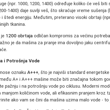
uge (npr. 1000, 1200, 1400) određuje koliko će veš biti
200-1400) daje suvlji veš, što skraćuje vreme sušenja (
u) i štedi energiju. Međutim, preterano visoki obrtaji (
nijih tkanina.
 je
1200 obrtaja
odličan kompromis za većinu potreba.
važno je da mašina za pranje ima dovoljno jaku centrif
aće.
a i Potrošnja Vode
 nose oznaku
A+++
, što je najviši standard energetske
između A+ i A+++ mašine može biti značajna tokom god
ite pažnju i na potrošnju vode po ciklusu. Moderni mode
 manjom količinom vode, ali efikasnim pranjem kroz tzv
rinite ako vam se čini da mašina uzima malo vode - to 