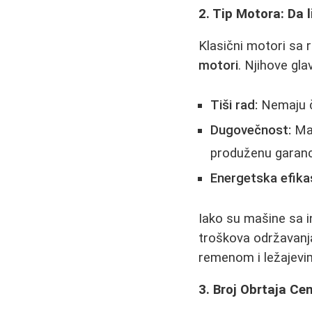
2. Tip Motora: Da l
Klasični motori sa
motori
. Njihove gla
Tiši rad:
Nemaju če
Dugovečnost:
Man
produženu garanci
Energetska efika
Iako su mašine sa 
troškova održavanj
remenom i ležajevi
3. Broj Obrtaja Cen