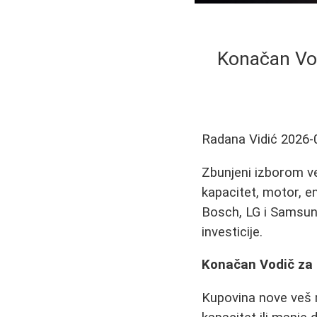
Konačan Vod
Radana Vidić
2026-
Zbunjeni izborom v
kapacitet, motor, e
Bosch, LG i Samsung
investicije.
Konačan Vodič za 
Kupovina nove veš ma