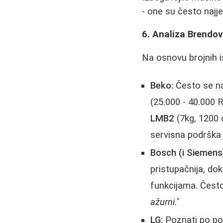
- one su često najjef
6. Analiza Brendov
Na osnovu brojnih i
Beko:
Često se na
(25.000 - 40.000 
LMB2
(7kg, 1200 o
servisna podrška 
Bosch (i Siemens
pristupačnija, dok
funkcijama. Često
ažurni."
LG:
Poznati po po