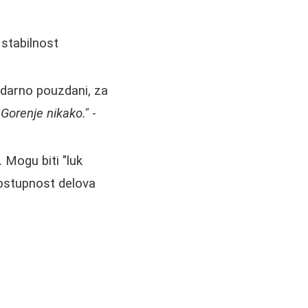
stabilnost
ndarno pouzdani, za
Gorenje nikako."
-
Mogu biti "luk
dostupnost delova