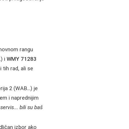
cenovnom rangu
) i
WMY 71283
tih rad, ali se
ija 2 (WAB...) je
jem i naprednijim
ervis... bili su baš
ličan izbor ako