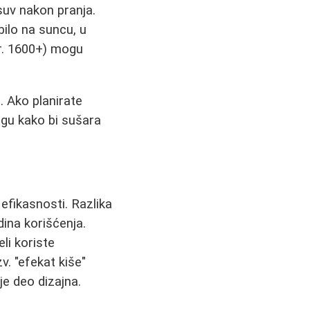
 suv nakon pranja.
bilo na suncu, u
npr. 1600+) mogu
 Ako planirate
ugu kako bi sušara
 efikasnosti. Razlika
ina korišćenja.
li koriste
. "efekat kiše"
je deo dizajna.