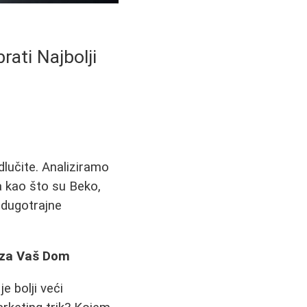
ati Najbolji
učite. Analiziramo
a kao što su Beko,
 dugotrajne
l za Vaš Dom
e bolji veći