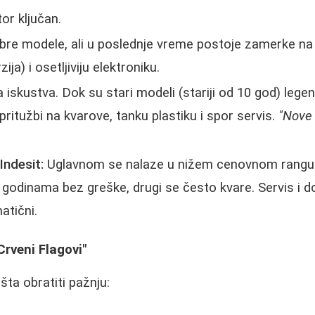
or ključan.
re modele, ali u poslednje vreme postoje zamerke na 
ja) i osetljiviju elektroniku.
iskustva. Dok su stari modeli (stariji od 10 god) lege
pritužbi na kvarove, tanku plastiku i spor servis.
"Nove 
Indesit:
Uglavnom se nalaze u nižem cenovnom rangu. 
e godinama bez greške, drugi se često kvare. Servis i 
atični.
Crveni Flagovi"
 šta obratiti pažnju: