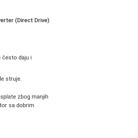
verter (Direct Drive)
.
 često daju i
e struje.
isplate zbog manjih
tor sa dobrim