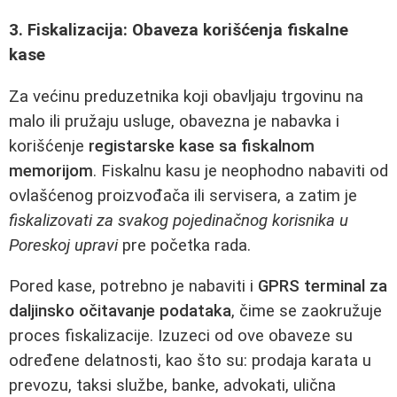
3. Fiskalizacija: Obaveza korišćenja fiskalne
kase
Za većinu preduzetnika koji obavljaju trgovinu na
malo ili pružaju usluge, obavezna je nabavka i
korišćenje
registarske kase sa fiskalnom
memorijom
. Fiskalnu kasu je neophodno nabaviti od
ovlašćenog proizvođača ili servisera, a zatim je
fiskalizovati za svakog pojedinačnog korisnika u
Poreskoj upravi
pre početka rada.
Pored kase, potrebno je nabaviti i
GPRS terminal za
daljinsko očitavanje podataka
, čime se zaokružuje
proces fiskalizacije. Izuzeci od ove obaveze su
određene delatnosti, kao što su: prodaja karata u
prevozu, taksi službe, banke, advokati, ulična