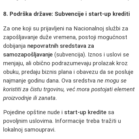
8. Podrška države: Subvencije i start-up krediti
Za one koji su prijavljeni na Nacionalnoj službi za
zapošljavanje duže vremena, postoji mogućnost
dobijanja
nepovratnih sredstava za
samozapošljavanje
(subvencija). Iznos i uslovi se
menjaju, ali obično podrazumevaju prolazak kroz
obuku, predaju biznis plana i obavezu da se posluje
najmanje godinu dana. Ova sredstva
ne mogu se
koristiti za čistu trgovinu, već mora postojati element
proizvodnje ili zanata
.
Pojedine opštine nude i
start-up kredite
sa
povoljnim uslovima. Informacije treba tražiti u
lokalnoj samoupravi.