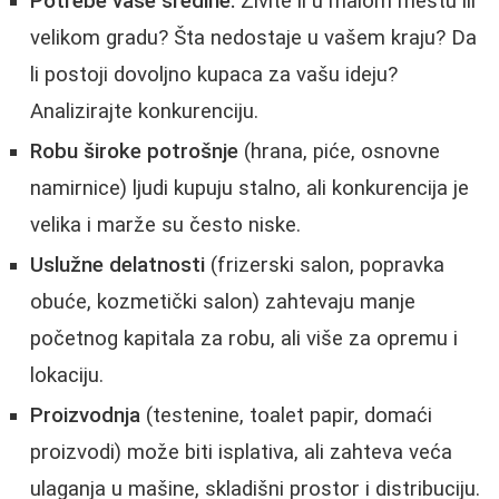
Potrebe vaše sredine:
Živite li u malom mestu ili
velikom gradu? Šta nedostaje u vašem kraju? Da
li postoji dovoljno kupaca za vašu ideju?
Analizirajte konkurenciju.
Robu široke potrošnje
(hrana, piće, osnovne
namirnice) ljudi kupuju stalno, ali konkurencija je
velika i marže su često niske.
Uslužne delatnosti
(frizerski salon, popravka
obuće, kozmetički salon) zahtevaju manje
početnog kapitala za robu, ali više za opremu i
lokaciju.
Proizvodnja
(testenine, toalet papir, domaći
proizvodi) može biti isplativa, ali zahteva veća
ulaganja u mašine, skladišni prostor i distribuciju.