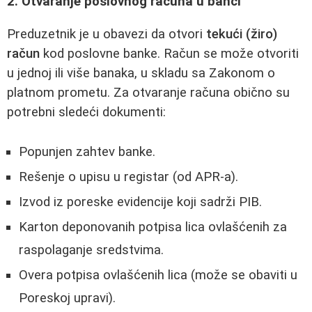
2. Otvaranje poslovnog računa u banci
Preduzetnik je u obavezi da otvori
tekući (žiro)
račun
kod poslovne banke. Račun se može otvoriti
u jednoj ili više banaka, u skladu sa Zakonom o
platnom prometu. Za otvaranje računa obično su
potrebni sledeći dokumenti:
Popunjen zahtev banke.
Rešenje o upisu u registar (od APR-a).
Izvod iz poreske evidencije koji sadrži PIB.
Karton deponovanih potpisa lica ovlašćenih za
raspolaganje sredstvima.
Overa potpisa ovlašćenih lica (može se obaviti u
Poreskoj upravi).