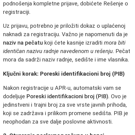
podnošenja kompletne prijave, dobićete Rešenje o
registraciji.
Uz prijavu, potrebno je priložiti dokaz o uplaćenoj
naknadi za registraciju. Važno je napomenuti da je
naziv na pečatu
koji ćete kasnije izraditi
mora biti
identičan nazivu radnje navedenom u rešenju
. Pečat
mora da sadrži naziv radnje, sedište i ime vlasnika.
Ključni korak: Poreski identifikacioni broj (PIB)
Nakon registracije u APR-u, automatski vam se
dodeljuje
Poreski identifikacioni broj (PIB)
. Ovo je
jedinstveni i trajni broj za sve vrste javnih prihoda,
koji se zadržava i prilikom promene sedišta. PIB je
neophodan za sve dalje poslovne aktivnosti.