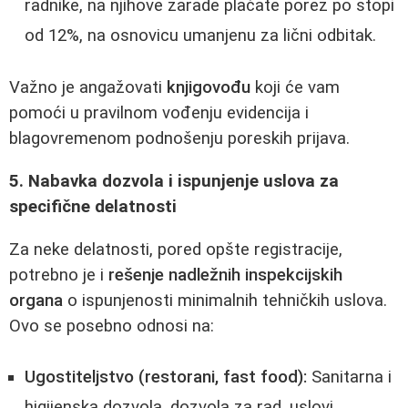
radnike, na njihove zarade plaćate porez po stopi
od 12%, na osnovicu umanjenu za lični odbitak.
Važno je angažovati
knjigovođu
koji će vam
pomoći u pravilnom vođenju evidencija i
blagovremenom podnošenju poreskih prijava.
5. Nabavka dozvola i ispunjenje uslova za
specifične delatnosti
Za neke delatnosti, pored opšte registracije,
potrebno je i
rešenje nadležnih inspekcijskih
organa
o ispunjenosti minimalnih tehničkih uslova.
Ovo se posebno odnosi na:
Ugostiteljstvo (restorani, fast food):
Sanitarna i
higijenska dozvola, dozvola za rad, uslovi