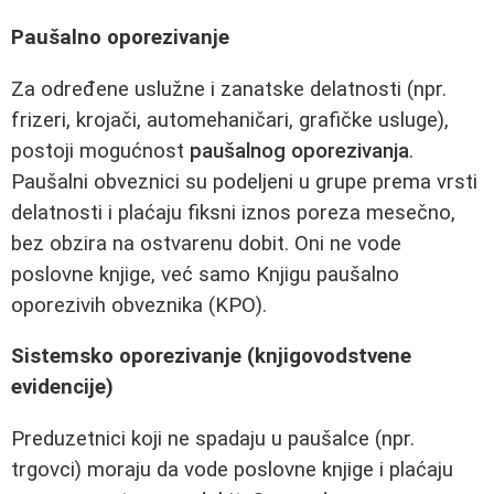
Paušalno oporezivanje
Za određene uslužne i zanatske delatnosti (npr.
frizeri, krojači, automehaničari, grafičke usluge),
postoji mogućnost
paušalnog oporezivanja
.
Paušalni obveznici su podeljeni u grupe prema vrsti
delatnosti i plaćaju fiksni iznos poreza mesečno,
bez obzira na ostvarenu dobit. Oni ne vode
poslovne knjige, već samo Knjigu paušalno
oporezivih obveznika (KPO).
Sistemsko oporezivanje (knjigovodstvene
evidencije)
Preduzetnici koji ne spadaju u paušalce (npr.
trgovci) moraju da vode poslovne knjige i plaćaju