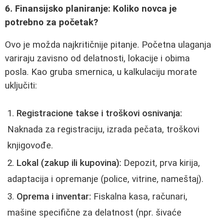
6. Finansijsko planiranje: Koliko novca je
potrebno za početak?
Ovo je možda najkritičnije pitanje. Početna ulaganja
variraju zavisno od delatnosti, lokacije i obima
posla. Kao gruba smernica, u kalkulaciju morate
uključiti:
Registracione takse i troškovi osnivanja:
Naknada za registraciju, izrada pečata, troškovi
knjigovođe.
Lokal (zakup ili kupovina):
Depozit, prva kirija,
adaptacija i opremanje (police, vitrine, nameštaj).
Oprema i inventar:
Fiskalna kasa, računari,
mašine specifične za delatnost (npr. šivaće