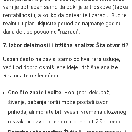
vam je potreban samo da pokrijete troškove (tačka
rentabilnosti), a koliko da ostvarite i zaradu. Budite
realni i u plan uključite period od najmanje godinu
dana dok se posao ne "razradi".
7. Izbor delatnosti i tržišna analiza: Šta otvoriti?
Uspeh često ne zavisi samo od kvaliteta usluge,
već i od dobro osmišljene ideje i tržišne analize.
Razmislite o sledećem:
Ono što znate i volite:
Hobi (npr. dekupaž,
šivenje, pečenje torti) može postati izvor
prihoda, ali morate biti svesni vremena uloženog
u svaki proizvod i realno proceniti tržišnu cenu.