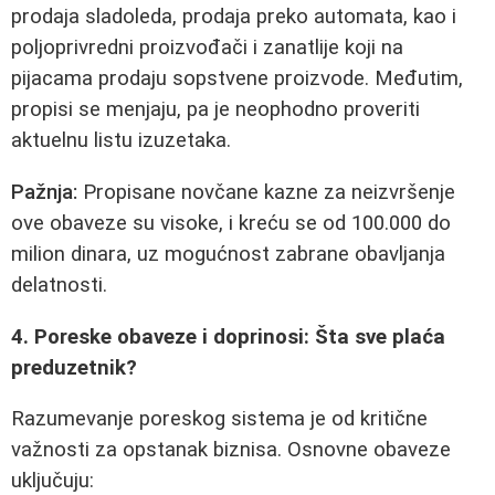
prodaja sladoleda, prodaja preko automata, kao i
poljoprivredni proizvođači i zanatlije koji na
pijacama prodaju sopstvene proizvode. Međutim,
propisi se menjaju, pa je neophodno proveriti
aktuelnu listu izuzetaka.
Pažnja:
Propisane novčane kazne za neizvršenje
ove obaveze su visoke, i kreću se od 100.000 do
milion dinara, uz mogućnost zabrane obavljanja
delatnosti.
4. Poreske obaveze i doprinosi: Šta sve plaća
preduzetnik?
Razumevanje poreskog sistema je od kritične
važnosti za opstanak biznisa. Osnovne obaveze
uključuju: