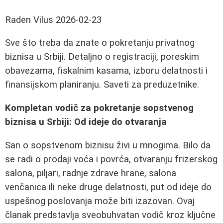
Raden Vilus
2026-02-23
Sve što treba da znate o pokretanju privatnog
biznisa u Srbiji. Detaljno o registraciji, poreskim
obavezama, fiskalnim kasama, izboru delatnosti i
finansijskom planiranju. Saveti za preduzetnike.
Kompletan vodič za pokretanje sopstvenog
biznisa u Srbiji: Od ideje do otvaranja
San o sopstvenom biznisu živi u mnogima. Bilo da
se radi o prodaji voća i povrća, otvaranju frizerskog
salona, piljari, radnje zdrave hrane, salona
venčanica ili neke druge delatnosti, put od ideje do
uspešnog poslovanja može biti izazovan. Ovaj
članak predstavlja sveobuhvatan vodič kroz ključne