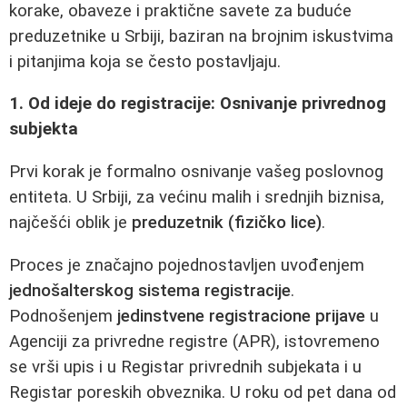
korake, obaveze i praktične savete za buduće
preduzetnike u Srbiji, baziran na brojnim iskustvima
i pitanjima koja se često postavljaju.
1. Od ideje do registracije: Osnivanje privrednog
subjekta
Prvi korak je formalno osnivanje vašeg poslovnog
entiteta. U Srbiji, za većinu malih i srednjih biznisa,
najčešći oblik je
preduzetnik (fizičko lice)
.
Proces je značajno pojednostavljen uvođenjem
jednošalterskog sistema registracije
.
Podnošenjem
jedinstvene registracione prijave
u
Agenciji za privredne registre (APR), istovremeno
se vrši upis i u Registar privrednih subjekata i u
Registar poreskih obveznika. U roku od pet dana od