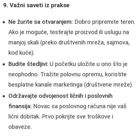
9. Važni saveti iz prakse
Ne žurite sa otvaranjem:
Dobro pripremite teren.
Ako je moguće, testirajte proizvod ili uslugu na
manjoj skali (preko društvenih mreža, sajmova,
kod kuće).
Budite štedljivi:
U početku uložite u ono što je
neophodno. Tražite polovnu opremu, koristite
besplatne kanale marketinga (društvene mreže).
Održavajte odvojenost ličnih i poslovnih
finansija:
Novac sa poslovnog računa nije vaš
lični dobitak. Prvo pokrijte sve troškove i
obaveze.