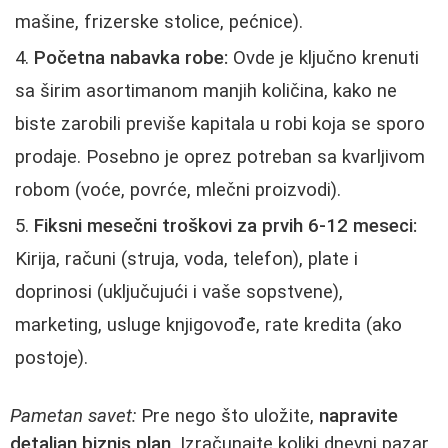
mašine, frizerske stolice, pećnice).
Početna nabavka robe:
Ovde je ključno krenuti
sa širim asortimanom manjih količina, kako ne
biste zarobili previše kapitala u robi koja se sporo
prodaje. Posebno je oprez potreban sa kvarljivom
robom (voće, povrće, mlečni proizvodi).
Fiksni mesečni troškovi za prvih 6-12 meseci:
Kirija, računi (struja, voda, telefon), plate i
doprinosi (uključujući i vaše sopstvene),
marketing, usluge knjigovođe, rate kredita (ako
postoje).
Pametan savet:
Pre nego što uložite,
napravite
detaljan biznis plan
. Izračunajte koliki dnevni pazar