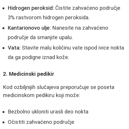
Hidrogen peroksid:
Čistite zahvaćeno područje
3% rastvorom hidrogen peroksida.
Kantarionovo ulje:
Nanesite na zahvaćeno
područje da smanjite upalu.
Vata:
Stavite malu količinu vate ispod ivice nokta
da ga podigne iznad kože.
2. Medicinski pedikir
Kod ozbiljnijih slučajeva preporučuje se poseta
medicinskom pedikiru koji može:
Bezbolno ukloniti urasli deo nokta
Očistiti zahvaćeno područje