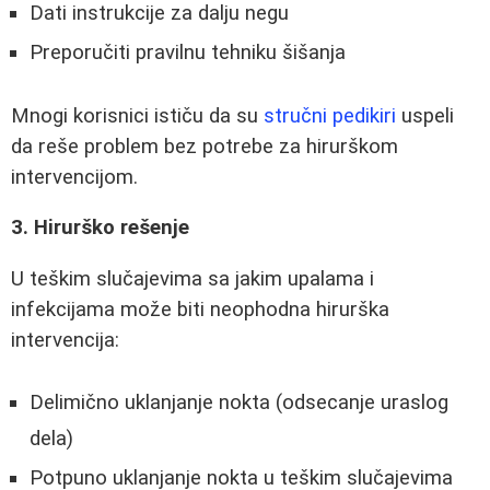
Dati instrukcije za dalju negu
Preporučiti pravilnu tehniku šišanja
Mnogi korisnici ističu da su
stručni pedikiri
uspeli
da reše problem bez potrebe za hirurškom
intervencijom.
3. Hirurško rešenje
U teškim slučajevima sa jakim upalama i
infekcijama može biti neophodna hirurška
intervencija:
Delimično uklanjanje nokta (odsecanje uraslog
dela)
Potpuno uklanjanje nokta u teškim slučajevima