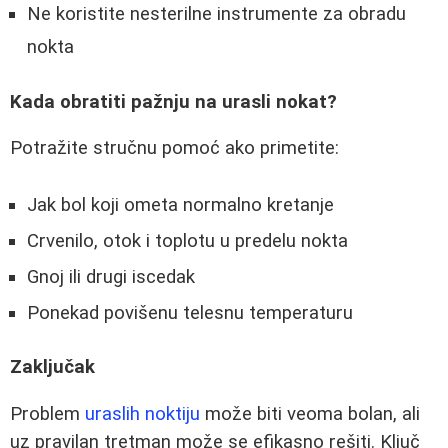
Ne koristite nesterilne instrumente za obradu
nokta
Kada obratiti pažnju na urasli nokat?
Potražite stručnu pomoć ako primetite:
Jak bol koji ometa normalno kretanje
Crvenilo, otok i toplotu u predelu nokta
Gnoj ili drugi iscedak
Ponekad povišenu telesnu temperaturu
Zaključak
Problem
uraslih noktiju
može biti veoma bolan, ali
uz pravilan tretman može se efikasno rešiti. Ključ