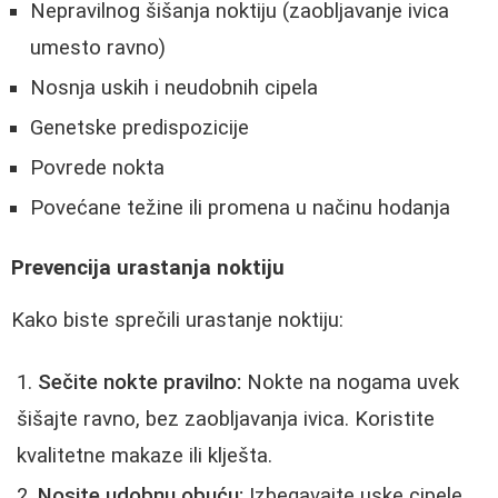
Nepravilnog šišanja noktiju (zaobljavanje ivica
umesto ravno)
Nosnja uskih i neudobnih cipela
Genetske predispozicije
Povrede nokta
Povećane težine ili promena u načinu hodanja
Prevencija urastanja noktiju
Kako biste sprečili urastanje noktiju:
Sečite nokte pravilno:
Nokte na nogama uvek
šišajte ravno, bez zaobljavanja ivica. Koristite
kvalitetne makaze ili klješta.
Nosite udobnu obuću:
Izbegavajte uske cipele