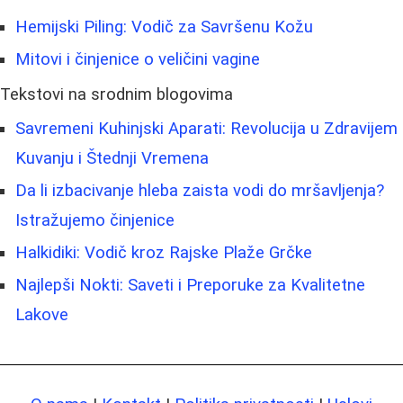
Hemijski Piling: Vodič za Savršenu Kožu
Mitovi i činjenice o veličini vagine
Tekstovi na srodnim blogovima
Savremeni Kuhinjski Aparati: Revolucija u Zdravijem
Kuvanju i Štednji Vremena
Da li izbacivanje hleba zaista vodi do mršavljenja?
Istražujemo činjenice
Halkidiki: Vodič kroz Rajske Plaže Grčke
Najlepši Nokti: Saveti i Preporuke za Kvalitetne
Lakove