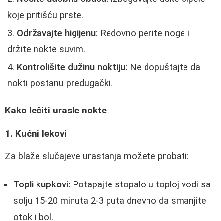
koje pritišću prste.
Održavajte higijenu:
Redovno perite noge i
držite nokte suvim.
Kontrolišite dužinu noktiju:
Ne dopuštajte da
nokti postanu predugački.
Kako lečiti urasle nokte
1. Kućni lekovi
Za blaže slučajeve urastanja možete probati:
Topli kupkovi:
Potapajte stopalo u toploj vodi sa
solju 15-20 minuta 2-3 puta dnevno da smanjite
otok i bol.