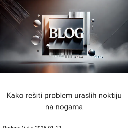
Kako rešiti problem uraslih noktiju
na nogama
Radana Vidić
2025-01-12