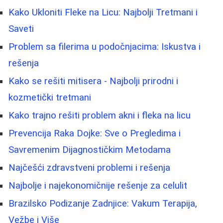
Kako Ukloniti Fleke na Licu: Najbolji Tretmani i
Saveti
Problem sa filerima u podočnjacima: Iskustva i
rešenja
Kako se rešiti mitisera - Najbolji prirodni i
kozmetički tretmani
Kako trajno rešiti problem akni i fleka na licu
Prevencija Raka Dojke: Sve o Pregledima i
Savremenim Dijagnostičkim Metodama
Najčešći zdravstveni problemi i rešenja
Najbolje i najekonomičnije rešenje za celulit
Brazilsko Podizanje Zadnjice: Vakum Terapija,
Vežbe i Više