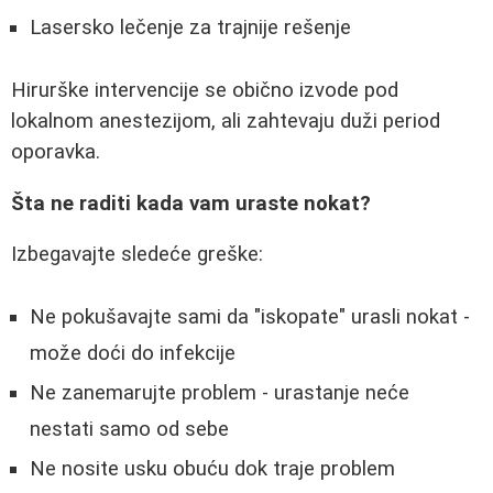
Lasersko lečenje za trajnije rešenje
Hirurške intervencije se obično izvode pod
lokalnom anestezijom, ali zahtevaju duži period
oporavka.
Šta ne raditi kada vam uraste nokat?
Izbegavajte sledeće greške:
Ne pokušavajte sami da "iskopate" urasli nokat -
može doći do infekcije
Ne zanemarujte problem - urastanje neće
nestati samo od sebe
Ne nosite usku obuću dok traje problem