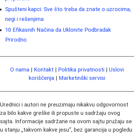
Spušteni kapci: Sve što treba da znate o uzrocima,
negi i rešenjima
10 Efikasnih Načina da Uklonite Podbradak
Prirodno
O nama
|
Kontakt
|
Politika privatnosti
|
Uslovi
korišćenja
|
Marketinški servisi
Urednici i autori ne preuzimaju nikakvu odgovornost
za bilo kakve greške ili propuste u sadržaju ovog
sajta. Informacije sadržane na ovom sajtu pružaju se
u stanju „takvom kakve jesu“, bez garancija u pogledu