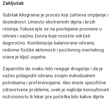
Zaključak
Gubitak kilograma je proces koji zahteva strpljenje i
doslednost. Umesto ekstremnih dijeta i brzih
rešenja, fokusirajte se na postepene promene u
ishrani i načinu života koje možete održati
dugoročno. Kombinacija balansirane ishrane,
redovne fizičke aktivnosti i pozitivnog mentalnog
stava je ključ uspeha.
Zapamtite da svako telo reaguje drugačije i da je
važno prilagoditi ishranu svojim individualnim
potrebama i preferencijama. Ako imate specifične
zdravstvene probleme, uvek je najbolje konsultovati
nutricionistu ili lekar pre početka bilo kakve dijete.