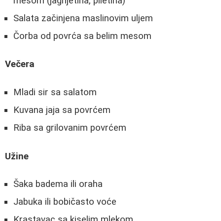
mesom (jagnjetina, piletina)
Salata začinjena maslinovim uljem
Čorba od povrća sa belim mesom
Večera
Mladi sir sa salatom
Kuvana jaja sa povrćem
Riba sa grilovanim povrćem
Užine
Šaka badema ili oraha
Jabuka ili bobičasto voće
Krastavac sa kiselim mlekom