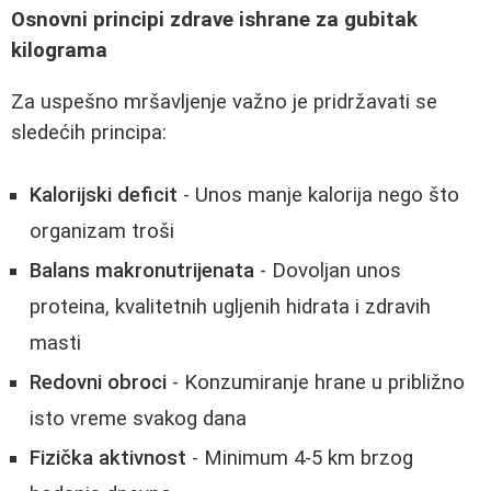
Osnovni principi zdrave ishrane za gubitak
kilograma
Za uspešno mršavljenje važno je pridržavati se
sledećih principa:
Kalorijski deficit
- Unos manje kalorija nego što
organizam troši
Balans makronutrijenata
- Dovoljan unos
proteina, kvalitetnih ugljenih hidrata i zdravih
masti
Redovni obroci
- Konzumiranje hrane u približno
isto vreme svakog dana
Fizička aktivnost
- Minimum 4-5 km brzog