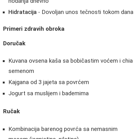
hodanja dnevno
Hidratacija
- Dovoljan unos tečnosti tokom dana
Primeri zdravih obroka
Doručak
Kuvana ovsena kaša sa bobičastim voćem i chia
semenom
Kajgana od 3 jajeta sa povrćem
Jogurt sa muslijem i bademima
Ručak
Kombinacija barenog povrća sa nemasnim