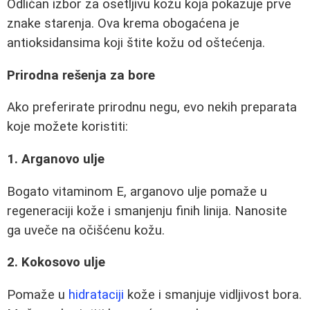
Odličan izbor za osetljivu kožu koja pokazuje prve
znake starenja. Ova krema obogaćena je
antioksidansima koji štite kožu od oštećenja.
Prirodna rešenja za bore
Ako preferirate prirodnu negu, evo nekih preparata
koje možete koristiti:
1. Arganovo ulje
Bogato vitaminom E, arganovo ulje pomaže u
regeneraciji kože i smanjenju finih linija. Nanosite
ga uveče na očišćenu kožu.
2. Kokosovo ulje
Pomaže u
hidrataciji
kože i smanjuje vidljivost bora.