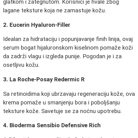
glatkom i zategnutom. Korisnici je hvale zbog
lagane teksture koja ne zamastuje kožu.
2. Eucerin Hyaluron-Filler
Idealan za hidrataciju i popunjavanje finih linija, ovaj
serum bogat hijaluronskom kiselinom pomaže koži
da zadrži vlagu i izgleda punije. Pogodan je i za
osetljivu kožu.
3. La Roche-Posay Redermic R
Sa retinoidima koji ubrzavaju regeneraciju kože, ova
krema pomaže u smanjenju bora i poboljšanju
teksture kože. Savetuje se za noćnu upotrebu.
4. Bioderma Sensibio Defensive Rich