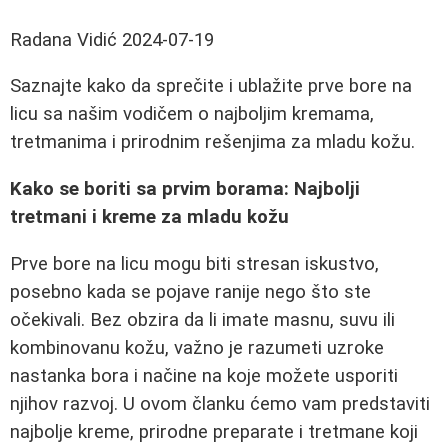
Radana Vidić
2024-07-19
Saznajte kako da sprečite i ublažite prve bore na
licu sa našim vodičem o najboljim kremama,
tretmanima i prirodnim rešenjima za mladu kožu.
Kako se boriti sa prvim borama: Najbolji
tretmani i kreme za mladu kožu
Prve bore na licu mogu biti stresan iskustvo,
posebno kada se pojave ranije nego što ste
očekivali. Bez obzira da li imate masnu, suvu ili
kombinovanu kožu, važno je razumeti uzroke
nastanka bora i načine na koje možete usporiti
njihov razvoj. U ovom članku ćemo vam predstaviti
najbolje kreme, prirodne preparate i tretmane koji