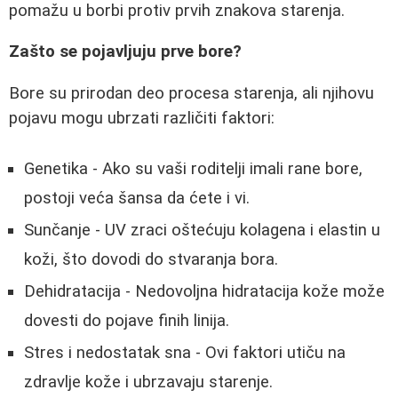
pomažu u borbi protiv prvih znakova starenja.
Zašto se pojavljuju prve bore?
Bore su prirodan deo procesa starenja, ali njihovu
pojavu mogu ubrzati različiti faktori:
Genetika - Ako su vaši roditelji imali rane bore,
postoji veća šansa da ćete i vi.
Sunčanje - UV zraci oštećuju kolagena i elastin u
koži, što dovodi do stvaranja bora.
Dehidratacija - Nedovoljna hidratacija kože može
dovesti do pojave finih linija.
Stres i nedostatak sna - Ovi faktori utiču na
zdravlje kože i ubrzavaju starenje.