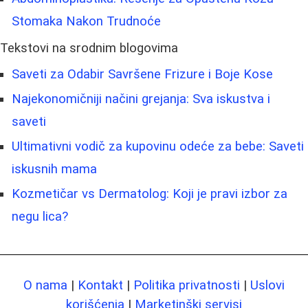
Stomaka Nakon Trudnoće
Tekstovi na srodnim blogovima
Saveti za Odabir Savršene Frizure i Boje Kose
Najekonomičniji načini grejanja: Sva iskustva i
saveti
Ultimativni vodič za kupovinu odeće za bebe: Saveti
iskusnih mama
Kozmetičar vs Dermatolog: Koji je pravi izbor za
negu lica?
O nama
|
Kontakt
|
Politika privatnosti
|
Uslovi
korišćenja
|
Marketinški servisi