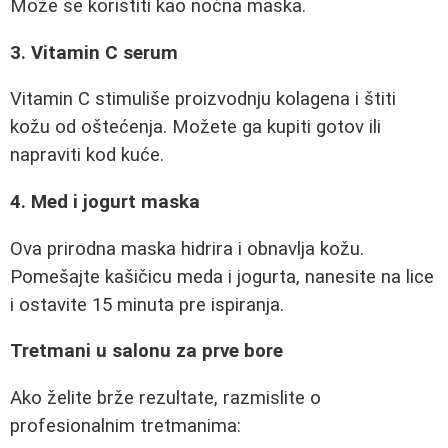
Može se koristiti kao noćna maska.
3. Vitamin C serum
Vitamin C stimuliše proizvodnju kolagena i štiti
kožu od oštećenja. Možete ga kupiti gotov ili
napraviti kod kuće.
4. Med i jogurt maska
Ova prirodna maska hidrira i obnavlja kožu.
Pomešajte kašičicu meda i jogurta, nanesite na lice
i ostavite 15 minuta pre ispiranja.
Tretmani u salonu za prve bore
Ako želite brže rezultate, razmislite o
profesionalnim tretmanima: