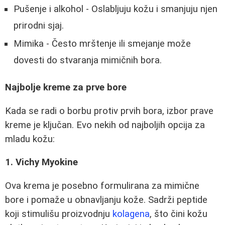
Pušenje i alkohol - Oslabljuju kožu i smanjuju njen
prirodni sjaj.
Mimika - Često mrštenje ili smejanje može
dovesti do stvaranja mimičnih bora.
Najbolje kreme za prve bore
Kada se radi o borbu protiv prvih bora, izbor prave
kreme je ključan. Evo nekih od najboljih opcija za
mladu kožu:
1. Vichy Myokine
Ova krema je posebno formulirana za mimične
bore i pomaže u obnavljanju kože. Sadrži peptide
koji stimulišu proizvodnju
kolagena
, što čini kožu