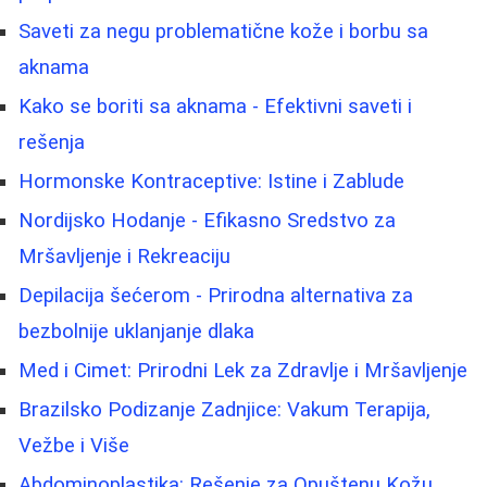
Saveti za negu problematične kože i borbu sa
aknama
Kako se boriti sa aknama - Efektivni saveti i
rešenja
Hormonske Kontraceptive: Istine i Zablude
Nordijsko Hodanje - Efikasno Sredstvo za
Mršavljenje i Rekreaciju
Depilacija šećerom - Prirodna alternativa za
bezbolnije uklanjanje dlaka
Med i Cimet: Prirodni Lek za Zdravlje i Mršavljenje
Brazilsko Podizanje Zadnjice: Vakum Terapija,
Vežbe i Više
Abdominoplastika: Rešenje za Opuštenu Kožu