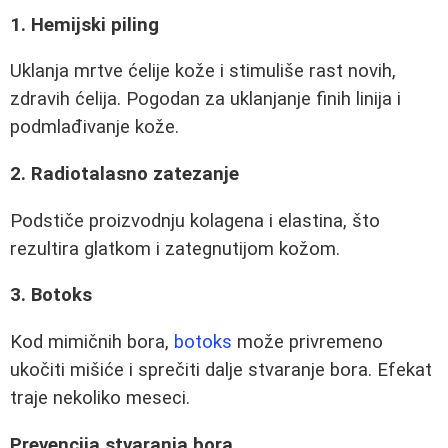
1. Hemijski piling
Uklanja mrtve ćelije kože i stimuliše rast novih,
zdravih ćelija. Pogodan za uklanjanje finih linija i
podmlađivanje kože.
2. Radiotalasno zatezanje
Podstiče proizvodnju kolagena i elastina, što
rezultira glatkom i zategnutijom kožom.
3. Botoks
Kod mimičnih bora,
botoks
može privremeno
ukočiti mišiće i sprečiti dalje stvaranje bora. Efekat
traje nekoliko meseci.
Prevencija stvaranja bora