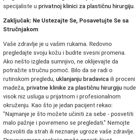
specijaliste u
privatnoj klinici za plastičnu hirurgiju
.
Zaključak: Ne Ustezajte Se, Posavetujte Se sa
Stručnjakom
Vaše zdravlje je u vašim rukama. Redovno
pregledajte svoju kožu i budite svesni promena.
Ako nešto izgleda sumnjivo, ne oklijevajte da
potražite stručnu pomoć. Bilo da se radi o
rutinskom pregledu,
uklanjanju bradavica
ili proceni
madeža,
privatne klinike za plastičnu hirurgiju
nude
visok niz usluga u prijatnom i profesionalnom
okruženju. Kao što je jedan pacijent rekao:
"Najmanje je što možete učiniti za sebe - posvetiti
malo pažnje i povremeno se pregledati." Nemojte
dozvoliti da strah ili neznanje ugroze vaše zdravlje.