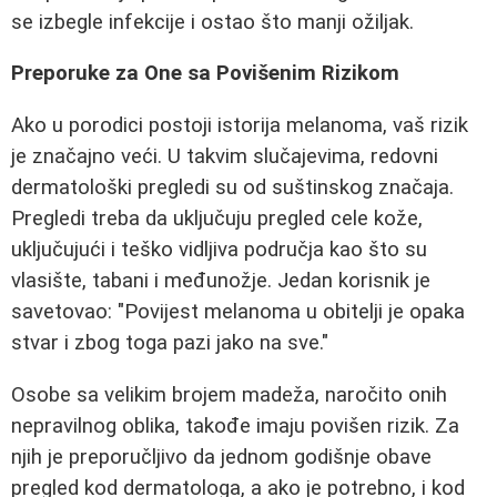
se izbegle infekcije i ostao što manji ožiljak.
Preporuke za One sa Povišenim Rizikom
Ako u porodici postoji istorija melanoma, vaš rizik
je značajno veći. U takvim slučajevima, redovni
dermatološki pregledi su od suštinskog značaja.
Pregledi treba da uključuju pregled cele kože,
uključujući i teško vidljiva područja kao što su
vlasište, tabani i međunožje. Jedan korisnik je
savetovao: "Povijest melanoma u obitelji je opaka
stvar i zbog toga pazi jako na sve."
Osobe sa velikim brojem madeža, naročito onih
nepravilnog oblika, takođe imaju povišen rizik. Za
njih je preporučljivo da jednom godišnje obave
pregled kod dermatologa, a ako je potrebno, i kod