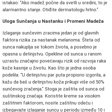
istakao: "Ako madež počne da svetli u sredini, to je
alarmantno stanje. Otiđite dermatologu hitno."
Uloga Sunčanja u Nastanku i Promeni Madeža
Izlaganje sunčevim zracima jedan je od glavnih
faktora rizika za nastanak melanoma. Šteta od
sunca nakuplja se tokom života, a posebno je
opasna u detinjstvu. Opekline od sunca u ranom
uzrastu značajno povećavaju rizik od razvoja raka
kože kasnije u životu. Kao što je jedna osoba
podelila: "U detinjstvu par puta propisno izgorila, a
kažu da baš u detinjstvu koža prikupi više od 50%
sunčevog zračenja." Stoga je zaštita od sunca od
suštinskog značaja. Koristite kreme sa visokim
zaštitnim faktorom, nosite zaštitnu odeću i
izbegavajte izlaganje suncu u periodu između 10 i