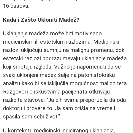
16 časova.
Kada i Zašto Ukloniti Madež?
Uklanjanje madeža može biti motivisano
medicinskim ili estetskim razlozima. Medicinski
razlozi uključuju sumnju na malignu promenu, dok
estetski razlozi podrazumevaju uklanjanje madeža
koji smetaju izgledu. Važno je napomenuti da se
svaki uklonjeni madež šalje na patohistološku
analizu kako bi se isključila mogućnost maligniteta.
Razgovori o iskustvima pacijenata otkrivaju
različite stavove: "Ja bih svima preporučila da odu
doktoru i provere to. Ja sam otišla na vreme i
spasila sam sebi život."
U kontekstu medicinski indiciranog uklanjanja,