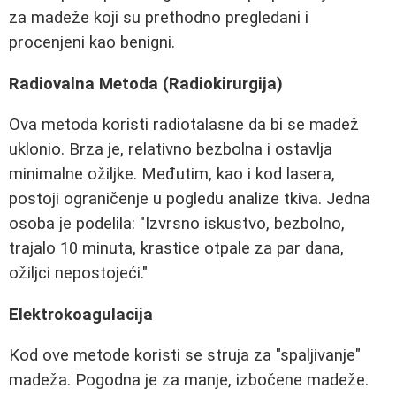
za madeže koji su prethodno pregledani i
procenjeni kao benigni.
Radiovalna Metoda (Radiokirurgija)
Ova metoda koristi radiotalasne da bi se madež
uklonio. Brza je, relativno bezbolna i ostavlja
minimalne ožiljke. Međutim, kao i kod lasera,
postoji ograničenje u pogledu analize tkiva. Jedna
osoba je podelila: "Izvrsno iskustvo, bezbolno,
trajalo 10 minuta, krastice otpale za par dana,
ožiljci nepostojeći."
Elektrokoagulacija
Kod ove metode koristi se struja za "spaljivanje"
madeža. Pogodna je za manje, izbočene madeže.