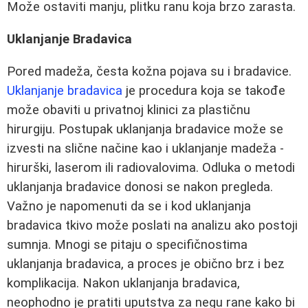
Može ostaviti manju, plitku ranu koja brzo zarasta.
Uklanjanje Bradavica
Pored madeža, česta kožna pojava su i bradavice.
Uklanjanje bradavica
je procedura koja se takođe
može obaviti u privatnoj klinici za plastičnu
hirurgiju. Postupak uklanjanja bradavice može se
izvesti na slične načine kao i uklanjanje madeža -
hirurški, laserom ili radiovalovima. Odluka o metodi
uklanjanja bradavice donosi se nakon pregleda.
Važno je napomenuti da se i kod uklanjanja
bradavica tkivo može poslati na analizu ako postoji
sumnja. Mnogi se pitaju o specifičnostima
uklanjanja bradavica, a proces je obično brz i bez
komplikacija. Nakon uklanjanja bradavica,
neophodno je pratiti uputstva za negu rane kako bi