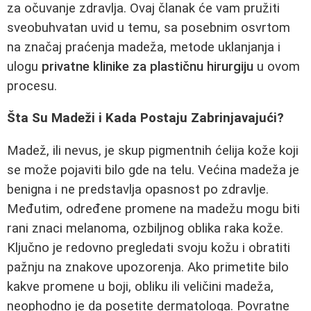
za očuvanje zdravlja. Ovaj članak će vam pružiti
sveobuhvatan uvid u temu, sa posebnim osvrtom
na značaj praćenja madeža, metode uklanjanja i
ulogu
privatne klinike za plastičnu hirurgiju
u ovom
procesu.
Šta Su Madeži i Kada Postaju Zabrinjavajući?
Madež, ili nevus, je skup pigmentnih ćelija kože koji
se može pojaviti bilo gde na telu. Većina madeža je
benigna i ne predstavlja opasnost po zdravlje.
Međutim, određene promene na madežu mogu biti
rani znaci melanoma, ozbiljnog oblika raka kože.
Ključno je redovno pregledati svoju kožu i obratiti
pažnju na znakove upozorenja. Ako primetite bilo
kakve promene u boji, obliku ili veličini madeža,
neophodno je da posetite dermatologa. Povratne