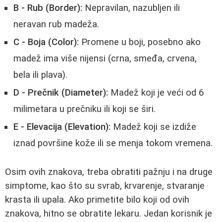
B - Rub (Border):
Nepravilan, nazubljen ili
neravan rub madeža.
C - Boja (Color):
Promene u boji, posebno ako
madež ima više nijensi (crna, smeđa, crvena,
bela ili plava).
D - Prečnik (Diameter):
Madež koji je veći od 6
milimetara u prečniku ili koji se širi.
E - Elevacija (Elevation):
Madež koji se izdiže
iznad površine kože ili se menja tokom vremena.
Osim ovih znakova, treba obratiti pažnju i na druge
simptome, kao što su svrab, krvarenje, stvaranje
krasta ili upala. Ako primetite bilo koji od ovih
znakova, hitno se obratite lekaru. Jedan korisnik je