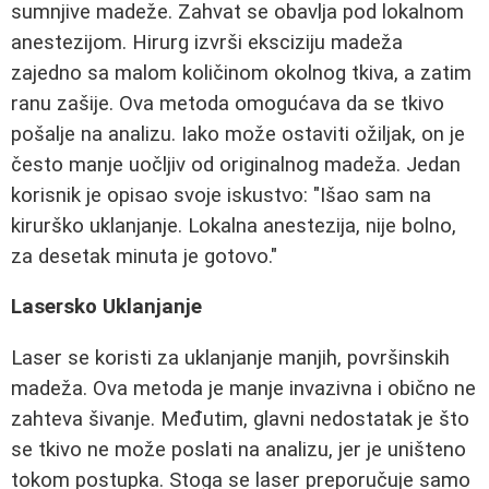
sumnjive madeže. Zahvat se obavlja pod lokalnom
anestezijom. Hirurg izvrši eksciziju madeža
zajedno sa malom količinom okolnog tkiva, a zatim
ranu zašije. Ova metoda omogućava da se tkivo
pošalje na analizu. Iako može ostaviti ožiljak, on je
često manje uočljiv od originalnog madeža. Jedan
korisnik je opisao svoje iskustvo: "Išao sam na
kirurško uklanjanje. Lokalna anestezija, nije bolno,
za desetak minuta je gotovo."
Lasersko Uklanjanje
Laser se koristi za uklanjanje manjih, površinskih
madeža. Ova metoda je manje invazivna i obično ne
zahteva šivanje. Međutim, glavni nedostatak je što
se tkivo ne može poslati na analizu, jer je uništeno
tokom postupka. Stoga se laser preporučuje samo