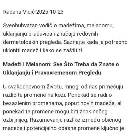
Radana Vidić
2025-10-23
Sveobuhvatan vodič o madežima, melanomu,
uklanjanju bradavica i značaju redovnih
dermatoloških pregleda. Saznajte kada je potrebno
ukloniti madež i kako se zaštititi.
Madeži i Melanom: Sve Što Treba da Znate o
Uklanjanju i Pravovremenom Pregledu
U svakodnevnom životu, mnogi od nas primećuju
različite promene na koži. Ponekad se radi o
bezazlenim promenama, poput novih madeža, ali
ponekad te promene mogu biti znak nečeg
ozbiljnijeg. Razumevanje razlike između običnog
madeža i potencijalno opasne promene ključno je