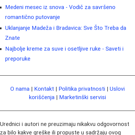
Medeni mesec iz snova - Vodič za savršeno
romantično putovanje
Uklanjanje Madeža i Bradavica: Sve Što Treba da
Znate
Najbolje kreme za suve i osetljive ruke - Saveti i
preporuke
O nama
|
Kontakt
|
Politika privatnosti
|
Uslovi
korišćenja
|
Marketinški servisi
Urednici i autori ne preuzimaju nikakvu odgovornost
za bilo kakve greške ili propuste u sadržaju ovog