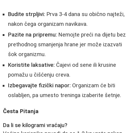
Budite strpljivi:
Prva 3-4 dana su obično najteži,
nakon čega organizam navikava.
Pazite na pripremu:
Nemojte preći na dijetu bez
prethodnog smanjenja hrane jer može izazvati
šok organizmu.
Koristite laksative:
Čajevi od sene ili krusine
pomažu u čišćenju creva.
Izbegavajte fizički napor:
Organizam će biti
oslabljen, pa umesto treninga izaberite šetnje.
Česta Pitanja
Da li se kilogrami vraćaju?