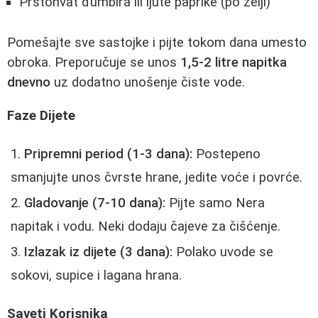
Prstohvat đumbira ili ljute paprike (po želji)
Pomešajte sve sastojke i pijte tokom dana umesto
obroka. Preporučuje se unos
1,5-2 litre napitka
dnevno
uz dodatno unošenje čiste vode.
Faze Dijete
Pripremni period (1-3 dana):
Postepeno
smanjujte unos čvrste hrane, jedite voće i povrće.
Gladovanje (7-10 dana):
Pijte samo Nera
napitak i vodu. Neki dodaju čajeve za čišćenje.
Izlazak iz dijete (3 dana):
Polako uvode se
sokovi, supice i lagana hrana.
Saveti Korisnika