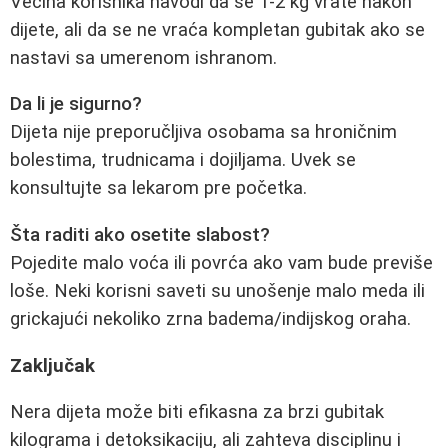
Većina korisnika navodi da se 1-2 kg vrate nakon
dijete, ali da se ne vraća kompletan gubitak ako se
nastavi sa umerenom ishranom.
Da li je sigurno?
Dijeta nije preporučljiva osobama sa hroničnim
bolestima, trudnicama i dojiljama. Uvek se
konsultujte sa lekarom pre početka.
Šta raditi ako osetite slabost?
Pojedite malo voća ili povrća ako vam bude previše
loše. Neki korisni saveti su unošenje malo meda ili
grickajući nekoliko zrna badema/indijskog oraha.
Zaključak
Nera dijeta može biti efikasna za brzi gubitak
kilograma i detoksikaciju, ali zahteva disciplinu i