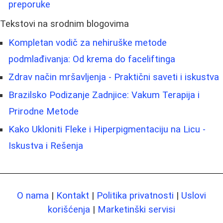
preporuke
Tekstovi na srodnim blogovima
Kompletan vodič za nehiruške metode
podmlađivanja: Od krema do faceliftinga
Zdrav način mršavljenja - Praktični saveti i iskustva
Brazilsko Podizanje Zadnjice: Vakum Terapija i
Prirodne Metode
Kako Ukloniti Fleke i Hiperpigmentaciju na Licu -
Iskustva i Rešenja
O nama
|
Kontakt
|
Politika privatnosti
|
Uslovi
korišćenja
|
Marketinški servisi