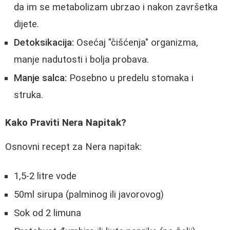
da im se metabolizam ubrzao i nakon završetka
dijete.
Detoksikacija:
Osećaj "čišćenja" organizma,
manje nadutosti i bolja probava.
Manje salca:
Posebno u predelu stomaka i
struka.
Kako Praviti Nera Napitak?
Osnovni recept za Nera napitak:
1,5-2 litre vode
50ml sirupa (palminog ili javorovog)
Sok od 2 limuna