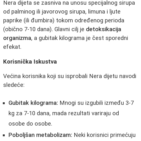
Nera dijeta se zasniva na unosu specijalnog sirupa
od palminog ili javorovog sirupa, limuna i ljute
paprike (ili đumbira) tokom određenog perioda
(obično 7-10 dana). Glavni cilj je
detoksikacija
organizma
, a gubitak kilograma je čest sporedni
efekat.
Korisnička Iskustva
Većina korisnika koji su isprobali Nera dijetu navodi
sledeće:
Gubitak kilograma:
Mnogi su izgubili između 3-7
kg za 7-10 dana, mada rezultati variraju od
osobe do osobe.
Poboljšan metabolizam:
Neki korisnici primećuju