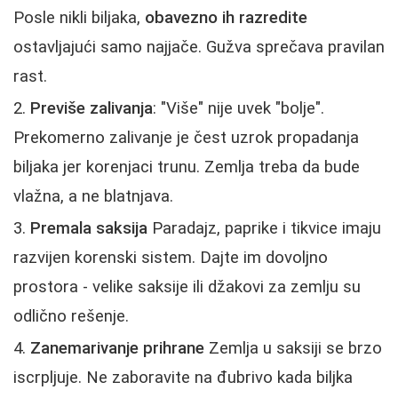
Posle nikli biljaka,
obavezno ih razredite
ostavljajući samo najjače. Gužva sprečava pravilan
rast.
Previše zalivanja
: "Više" nije uvek "bolje".
Prekomerno zalivanje je čest uzrok propadanja
biljaka jer korenjaci trunu. Zemlja treba da bude
vlažna, a ne blatnjava.
Premala saksija
Paradajz, paprike i tikvice imaju
razvijen korenski sistem. Dajte im dovoljno
prostora - velike saksije ili džakovi za zemlju su
odlično rešenje.
Zanemarivanje prihrane
Zemlja u saksiji se brzo
iscrpljuje. Ne zaboravite na đubrivo kada biljka