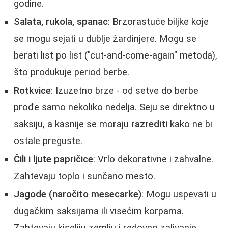
godine.
Salata, rukola, spanac
: Brzorastuće biljke koje
se mogu sejati u dublje žardinjere. Mogu se
berati list po list ("cut-and-come-again" metoda),
što produkuje period berbe.
Rotkvice
: Izuzetno brze - od setve do berbe
prođe samo nekoliko nedelja. Seju se direktno u
saksiju, a kasnije se moraju
razrediti
kako ne bi
ostale preguste.
Čili i ljute papričice
: Vrlo dekorativne i zahvalne.
Zahtevaju toplo i sunčano mesto.
Jagode (naročito mesecarke)
: Mogu uspevati u
dugačkim saksijama ili visećim korpama.