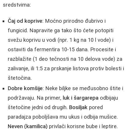
sredstvima:
Čaj od koprive
: Moćno prirodno đubrivo i
fungicid. Napravite ga tako što ćete potopiti
svežu koprivu u vodi (npr. 1 kg na 10 l vode) i
ostaviti da fermentira 10-15 dana. Procesite i
razblažite (1 deo tečnosti na 10 delova vode) za
zalivanje, ili 1:5 za prskanje listova protiv bolesti i
štetočina.
Dobre komšije
: Neke biljke se međusobno štite i
podržavaju. Na primer,
luk i šargarepa
odbijaju
štetočine jedni od drugih.
Bosiljak
pored
paradajza poboljšava mu ukus i odbija mušice.
Neven (kamilica)
privlači korisne bube i leptire.