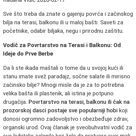
Sve što treba da znate o gajenju povrća i začinskog
bilja na terasi, balkonu ili u maloj bašti. Saveti za
početnike, odabir biljaka, negu i prirodnu zaštitu.
Vodič za Povrtarstvo na Terasi i Balkonu: Od
Ideje do Prve Berbe
Da li ste ikada maštali o tome da u svojoj kući ili
stanu imate svež paradajz, sočne salate ili mirisno
začinsko bilje? Mnogi misle da je za to potrebna
velika bašta ili plastenik, ali istina je potpuno
drugačija.
Povrtarstvo na terasi, balkonu ili čak na
prozorskoj dasci postaje sve popularniji hobi
koji
donosi ogromno zadovoljstvo i obezbeđuje zdrav,
organski urod. Ovaj članak je sveobuhvatni vodič za
sve ljubitelje zelenila koji žele da pretvore svoj mali