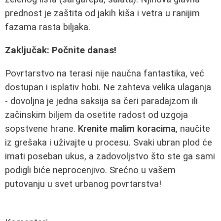
prednost je zaštita od jakih kiša i vetra u ranijim
fazama rasta biljaka.
Zaključak: Počnite danas!
Povrtarstvo na terasi nije naučna fantastika, već
dostupan i isplativ hobi. Ne zahteva velika ulaganja
- dovoljna je jedna saksija sa čeri paradajzom ili
začinskim biljem da osetite radost od uzgoja
sopstvene hrane.
Krenite malim koracima
, naučite
iz grešaka i uživajte u procesu. Svaki ubran plod će
imati poseban ukus, a zadovoljstvo što ste ga sami
podigli biće neprocenjivo. Srećno u vašem
putovanju u svet urbanog povrtarstva!