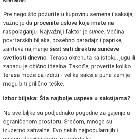
Pre nego što požurite u kupovinu semena i saksija,
važno je da
procenite uslove koje imate na
raspolaganju
. Najvažniji faktor je
sunce
. Većina
povrtarskih biljaka, posebno paradajz i paprike,
zahteva najmanje
šest sati direktne sunčeve
svetlosti dnevno
. Terasa okrenuta ka istoku, jugu ili
zapadu je obično idealna. Takođe, proverite koliko
terasa može da izdrži - velike saksije pune zemlje
mogu biti prilično teške.
Izbor biljaka: Šta najbolje uspeva u saksijama?
Ne sve biljke su podjednako pogodne za gajenje u
ograničenom prostoru. Srećom, mnoge su
izuzetno zahvalne. Evo nekih najpopularnijih i
najpouzdanijih izbora za početnike: