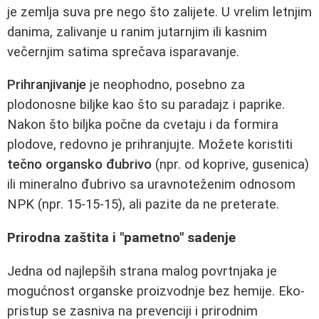
je zemlja suva pre nego što zalijete. U vrelim letnjim
danima, zalivanje u ranim jutarnjim ili kasnim
večernjim satima sprečava isparavanje.
Prihranjivanje
je neophodno, posebno za
plodonosne biljke kao što su paradajz i paprike.
Nakon što biljka počne da cvetaju i da formira
plodove, redovno je prihranjujte. Možete koristiti
tečno organsko đubrivo
(npr. od koprive, gusenica)
ili mineralno đubrivo sa uravnoteženim odnosom
NPK (npr. 15-15-15), ali pazite da ne preterate.
Prirodna zaštita i "pametno" sadenje
Jedna od najlepših strana malog povrtnjaka je
mogućnost organske proizvodnje bez hemije. Eko-
pristup se zasniva na prevenciji i prirodnim