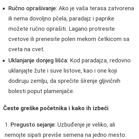
Ručno oprašivanje
: Ako je vaša terasa zatvorena
ili nema dovoljno pčela, paradajz i paprike
možete ručno oprašiti. Lagano protresite
cvetove ili prenesite polen mekom četkicom sa
cveta na cvet.
Uklanjanje donjeg lišća
: Kod paradajza, redovno
uklanjajte žute i suve listove, kao i one koji
dodiruju zemlju, da sprečite šírenje gljivičnih
bolesti poput plamenjače.
Česte greške početnika i kako ih izbeći
Pregusto sejanje
: Uzbuđenje je veliko, ali
nemojte sipati previše semena na jedno mesto.