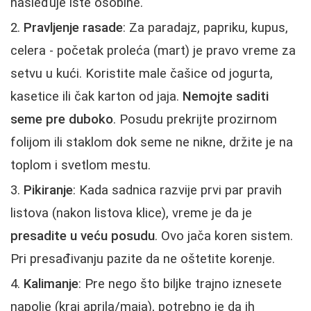
nasleđuje iste osobine.
Pravljenje rasade
: Za paradajz, papriku, kupus,
celera - početak proleća (mart) je pravo vreme za
setvu u kući. Koristite male čašice od jogurta,
kasetice ili čak karton od jaja.
Nemojte saditi
seme pre duboko
. Posudu prekrijte prozirnom
folijom ili staklom dok seme ne nikne, držite je na
toplom i svetlom mestu.
Pikiranje
: Kada sadnica razvije prvi par pravih
listova (nakon listova klice), vreme je da je
presadite u veću posudu
. Ovo jača koren sistem.
Pri presađivanju pazite da ne oštetite korenje.
Kalimanje
: Pre nego što biljke trajno iznesete
napolje (kraj aprila/maja), potrebno je da ih