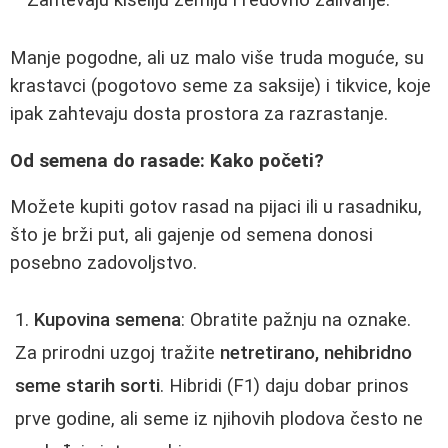
Zahtevaju kiseliju zemlju i redovno zalivanje.
Manje pogodne, ali uz malo više truda moguće, su
krastavci (pogotovo seme za saksije) i tikvice, koje
ipak zahtevaju dosta prostora za razrastanje.
Od semena do rasade: Kako početi?
Možete kupiti gotov rasad na pijaci ili u rasadniku,
što je brži put, ali gajenje od semena donosi
posebno zadovoljstvo.
Kupovina semena
: Obratite pažnju na oznake.
Za prirodni uzgoj tražite
netretirano, nehibridno
seme starih sorti
. Hibridi (F1) daju dobar prinos
prve godine, ali seme iz njihovih plodova često ne