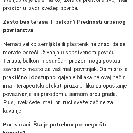
prostor u izvor svežeg povrća.
Zašto baš terasa ili balkon? Prednosti urbanog
povrtarstva
Nemati veliko zemljište ili plastenik ne znači da se
morate odreći uživanja u sopstvenom povrću.
Terasa, balkon ili osunčani prozor mogu postati
savršeno mesto za vaš mali povrtnjak. Osim što je
praktično i dostupno
, gajenje biljaka na ovaj način
ima i terapeutski efekat, pruža priliku za opuštanje i
povezivanje sa prirodom u samom srcu grada.
Plus, uvek ćete imati pri ruci sveže začine za
kuvanje.
Prvi koraci: Šta je potrebno pre nego što
krenete?