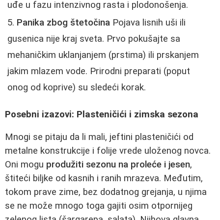
uđe u fazu intenzivnog rasta i plodonošenja.
Panika zbog štetočina
Pojava lisnih uši ili
gusenica nije kraj sveta. Prvo pokušajte sa
mehaničkim uklanjanjem (prstima) ili prskanjem
jakim mlazem vode. Prirodni preparati (poput
onog od koprive) su sledeći korak.
Posebni izazovi: Plasteničići i zimska sezona
Mnogi se pitaju da li mali, jeftini plasteničići od
metalne konstrukcije i folije vrede uloženog novca.
Oni mogu
produžiti sezonu na proleće i jesen
,
štiteći biljke od kasnih i ranih mrazeva. Međutim,
tokom prave zime, bez dodatnog grejanja, u njima
se ne može mnogo toga gajiti osim otpornijeg
zelenog lista (šargarepa, salata). Njihova glavna