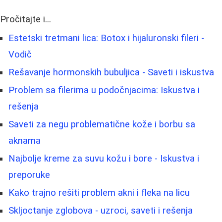
Pročitajte i...
Estetski tretmani lica: Botox i hijaluronski fileri -
Vodič
Rešavanje hormonskih bubuljica - Saveti i iskustva
Problem sa filerima u podočnjacima: Iskustva i
rešenja
Saveti za negu problematične kože i borbu sa
aknama
Najbolje kreme za suvu kožu i bore - Iskustva i
preporuke
Kako trajno rešiti problem akni i fleka na licu
Skljoctanje zglobova - uzroci, saveti i rešenja