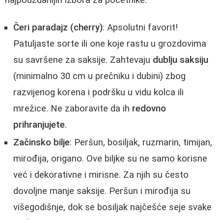
Čeri paradajz (cherry)
: Apsolutni favorit!
Patuljaste sorte ili one koje rastu u grozdovima
su savršene za saksije. Zahtevaju
dublju saksiju
(minimalno 30 cm u prečniku i dubini) zbog
razvijenog korena i podršku u vidu kolca ili
mrežice. Ne zaboravite da ih
redovno
prihranjujete
.
Začinsko bilje
: Peršun, bosiljak, ruzmarin, timijan,
mirođija, origano. Ove biljke su ne samo korisne
već i dekorativne i mirisne. Za njih su često
dovoljne manje saksije. Peršun i mirođija su
višegodišnje, dok se bosiljak najčešće seje svake