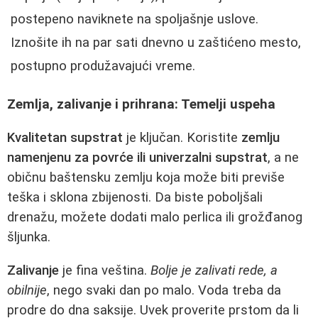
postepeno naviknete na spoljašnje uslove.
Iznošite ih na par sati dnevno u zaštićeno mesto,
postupno produžavajući vreme.
Zemlja, zalivanje i prihrana: Temelji uspeha
Kvalitetan supstrat
je ključan. Koristite
zemlju
namenjenu za povrće ili univerzalni supstrat
, a ne
običnu baštensku zemlju koja može biti previše
teška i sklona zbijenosti. Da biste poboljšali
drenažu, možete dodati malo perlica ili grožđanog
šljunka.
Zalivanje
je fina veština.
Bolje je zalivati rede, a
obilnije
, nego svaki dan po malo. Voda treba da
prodre do dna saksije. Uvek proverite prstom da li