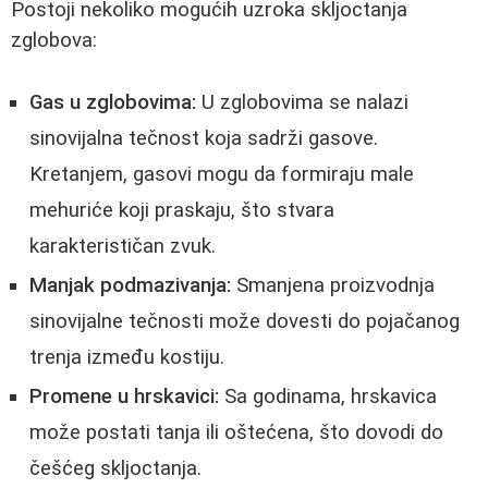
Postoji nekoliko mogućih uzroka skljoctanja
zglobova:
Gas u zglobovima:
U zglobovima se nalazi
sinovijalna tečnost koja sadrži gasove.
Kretanjem, gasovi mogu da formiraju male
mehuriće koji praskaju, što stvara
karakterističan zvuk.
Manjak podmazivanja:
Smanjena proizvodnja
sinovijalne tečnosti može dovesti do pojačanog
trenja između kostiju.
Promene u hrskavici:
Sa godinama, hrskavica
može postati tanja ili oštećena, što dovodi do
češćeg skljoctanja.