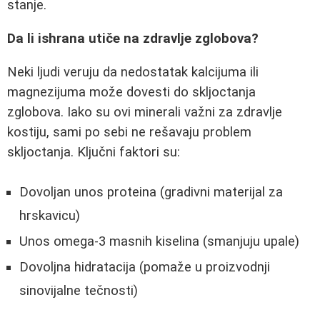
stanje.
Da li ishrana utiče na zdravlje zglobova?
Neki ljudi veruju da nedostatak kalcijuma ili
magnezijuma može dovesti do skljoctanja
zglobova. Iako su ovi minerali važni za zdravlje
kostiju, sami po sebi ne rešavaju problem
skljoctanja. Ključni faktori su:
Dovoljan unos proteina (gradivni materijal za
hrskavicu)
Unos omega-3 masnih kiselina (smanjuju upale)
Dovoljna hidratacija (pomaže u proizvodnji
sinovijalne tečnosti)