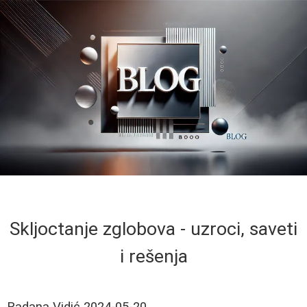
Skljoctanje zglobova - uzroci, saveti
i rešenja
Radana Vidić
2024-05-20