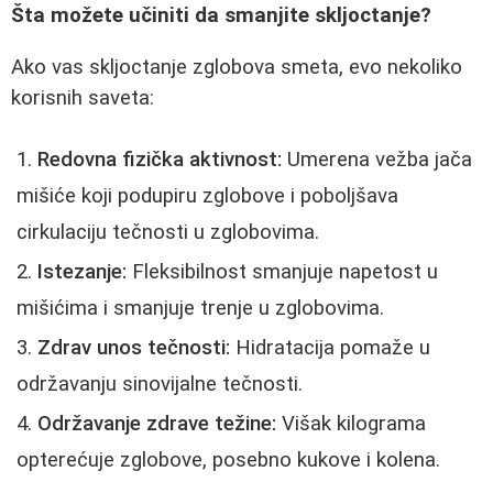
Šta možete učiniti da smanjite skljoctanje?
Ako vas skljoctanje zglobova smeta, evo nekoliko
korisnih saveta:
Redovna fizička aktivnost:
Umerena vežba jača
mišiće koji podupiru zglobove i poboljšava
cirkulaciju tečnosti u zglobovima.
Istezanje:
Fleksibilnost smanjuje napetost u
mišićima i smanjuje trenje u zglobovima.
Zdrav unos tečnosti:
Hidratacija pomaže u
održavanju sinovijalne tečnosti.
Održavanje zdrave težine:
Višak kilograma
opterećuje zglobove, posebno kukove i kolena.