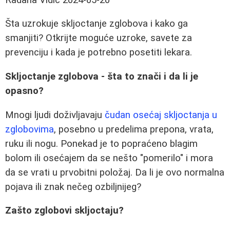
Šta uzrokuje skljoctanje zglobova i kako ga
smanjiti? Otkrijte moguće uzroke, savete za
prevenciju i kada je potrebno posetiti lekara.
Skljoctanje zglobova - šta to znači i da li je
opasno?
Mnogi ljudi doživljavaju
čudan osećaj skljoctanja u
zglobovima
, posebno u predelima prepona, vrata,
ruku ili nogu. Ponekad je to popraćeno blagim
bolom ili osećajem da se nešto "pomerilo" i mora
da se vrati u prvobitni položaj. Da li je ovo normalna
pojava ili znak nečeg ozbiljnijeg?
Zašto zglobovi skljoctaju?