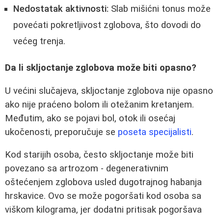
Nedostatak aktivnosti:
Slab mišićni tonus može
povećati pokretljivost zglobova, što dovodi do
većeg trenja.
Da li skljoctanje zglobova može biti opasno?
U većini slučajeva, skljoctanje zglobova nije opasno
ako nije praćeno bolom ili otežanim kretanjem.
Međutim, ako se pojavi bol, otok ili osećaj
ukočenosti, preporučuje se
poseta specijalisti
.
Kod starijih osoba, često skljoctanje može biti
povezano sa artrozom - degenerativnim
oštećenjem zglobova usled dugotrajnog habanja
hrskavice. Ovo se može pogoršati kod osoba sa
viškom kilograma, jer dodatni pritisak pogoršava