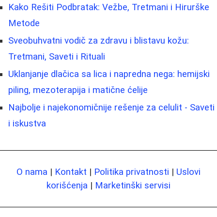
Kako Rešiti Podbratak: Vežbe, Tretmani i Hirurške
Metode
Sveobuhvatni vodič za zdravu i blistavu kožu:
Tretmani, Saveti i Rituali
Uklanjanje dlačica sa lica i napredna nega: hemijski
piling, mezoterapija i matične ćelije
Najbolje i najekonomičnije rešenje za celulit - Saveti
i iskustva
O nama
|
Kontakt
|
Politika privatnosti
|
Uslovi
korišćenja
|
Marketinški servisi