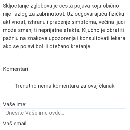
Skljoctanje zglobova je česta pojava koja obično
nije razlog za zabrinutost. Uz odgovarajuću fizičku
aktivnost, ishranu i praćenje simptoma, većina ljudi
može smanjiti neprijatne efekte. Ključno je obratiti
pažnju na znakove upozorenja i konsultovati lekara
ako se pojavi bol ili otežano kretanje.
Komentari
Trenutno nema komentara za ovaj članak.
Vaše ime:
Vaš email: