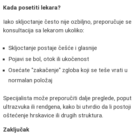
Kada posetiti lekara?
Iako skljoctanje često nije ozbiljno, preporučuje se
konsultacija sa lekarom ukoliko:
Skljoctanje postaje češće i glasnije
Pojavi se bol, otok ili ukočenost
Osećate "zakačenje" zgloba koji se teše vrati u
normalan položaj
Specijalista može preporučiti dalje preglede, poput
ultrazvuka ili rendgena, kako bi utvrdio da li postoji
oštećenje hrskavice ili drugih struktura.
Zaključak