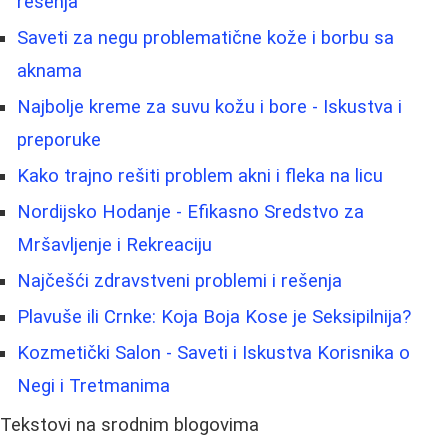
rešenja
Saveti za negu problematične kože i borbu sa
aknama
Najbolje kreme za suvu kožu i bore - Iskustva i
preporuke
Kako trajno rešiti problem akni i fleka na licu
Nordijsko Hodanje - Efikasno Sredstvo za
Mršavljenje i Rekreaciju
Najčešći zdravstveni problemi i rešenja
Plavuše ili Crnke: Koja Boja Kose je Seksipilnija?
Kozmetički Salon - Saveti i Iskustva Korisnika o
Negi i Tretmanima
Tekstovi na srodnim blogovima