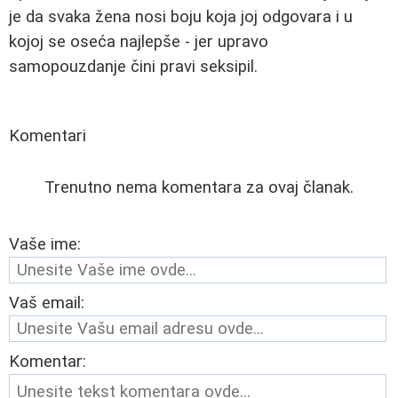
je da svaka žena nosi boju koja joj odgovara i u
kojoj se oseća najlepše - jer upravo
samopouzdanje čini pravi seksipil.
Komentari
Trenutno nema komentara za ovaj članak.
Vaše ime:
Vaš email:
Komentar: