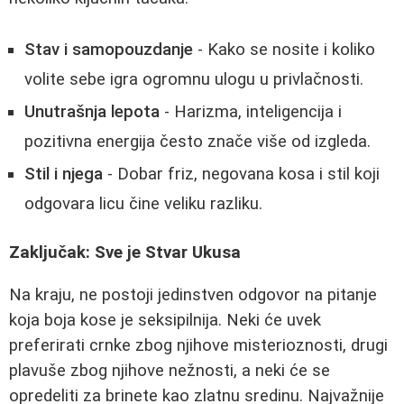
Stav i samopouzdanje
- Kako se nosite i koliko
volite sebe igra ogromnu ulogu u privlačnosti.
Unutrašnja lepota
- Harizma, inteligencija i
pozitivna energija često znače više od izgleda.
Stil i njega
- Dobar friz, negovana kosa i stil koji
odgovara licu čine veliku razliku.
Zaključak: Sve je Stvar Ukusa
Na kraju, ne postoji jedinstven odgovor na pitanje
koja boja kose je seksipilnija. Neki će uvek
preferirati crnke zbog njihove misterioznosti, drugi
plavuše zbog njihove nežnosti, a neki će se
opredeliti za brinete kao zlatnu sredinu. Najvažnije