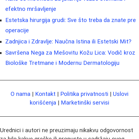
efektno mršavljenje
Estetska hirurgija grudi: Sve što treba da znate pre
operacije
Zadnjica i Zdravlje: Naučna Istina ili Estetski Mit?
Savršena Nega za Mešovitu Kožu Lica: Vodič kroz
Biološke Tretmane i Modernu Dermatologiju
O nama
|
Kontakt
|
Politika privatnosti
|
Uslovi
korišćenja
|
Marketinški servisi
Urednici i autori ne preuzimaju nikakvu odgovornost
za bilo kakve greške ili propuste u sadržaju ovog