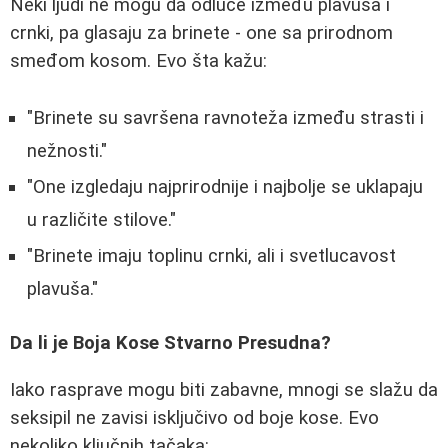
Neki ljudi ne mogu da odluče između plavuša i
crnki, pa glasaju za brinete - one sa prirodnom
smeđom kosom. Evo šta kažu:
"Brinete su savršena ravnoteža između strasti i
nežnosti."
"One izgledaju najprirodnije i najbolje se uklapaju
u različite stilove."
"Brinete imaju toplinu crnki, ali i svetlucavost
plavuša."
Da li je Boja Kose Stvarno Presudna?
Iako rasprave mogu biti zabavne, mnogi se slažu da
seksipil ne zavisi isključivo od boje kose. Evo
nekoliko ključnih tačaka: