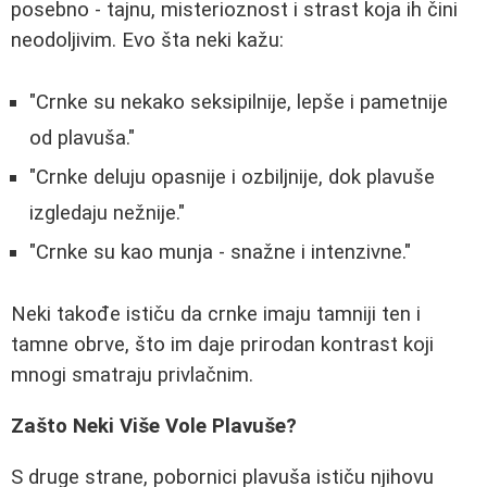
posebno - tajnu, misterioznost i strast koja ih čini
neodoljivim. Evo šta neki kažu:
"Crnke su nekako seksipilnije, lepše i pametnije
od plavuša."
"Crnke deluju opasnije i ozbiljnije, dok plavuše
izgledaju nežnije."
"Crnke su kao munja - snažne i intenzivne."
Neki takođe ističu da crnke imaju tamniji ten i
tamne obrve, što im daje prirodan kontrast koji
mnogi smatraju privlačnim.
Zašto Neki Više Vole Plavuše?
S druge strane, pobornici plavuša ističu njihovu