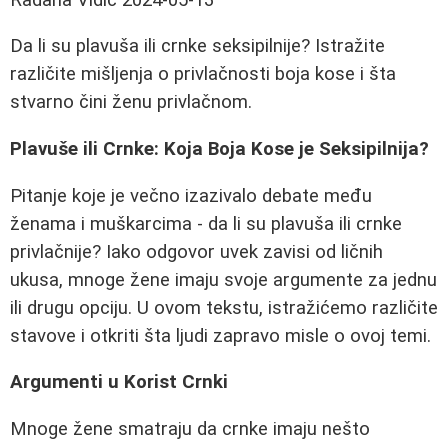
Da li su plavuša ili crnke seksipilnije? Istražite
različite mišljenja o privlačnosti boja kose i šta
stvarno čini ženu privlačnom.
Plavuše ili Crnke: Koja Boja Kose je Seksipilnija?
Pitanje koje je večno izazivalo debate među
ženama i muškarcima - da li su plavuša ili crnke
privlačnije? Iako odgovor uvek zavisi od ličnih
ukusa, mnoge žene imaju svoje argumente za jednu
ili drugu opciju. U ovom tekstu, istražićemo različite
stavove i otkriti šta ljudi zapravo misle o ovoj temi.
Argumenti u Korist Crnki
Mnoge žene smatraju da crnke imaju nešto