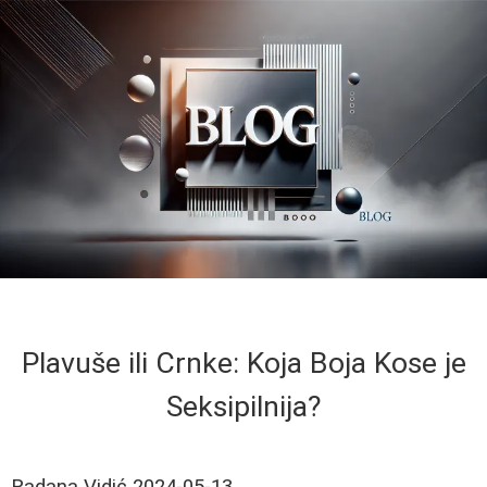
Plavuše ili Crnke: Koja Boja Kose je
Seksipilnija?
Radana Vidić
2024-05-13