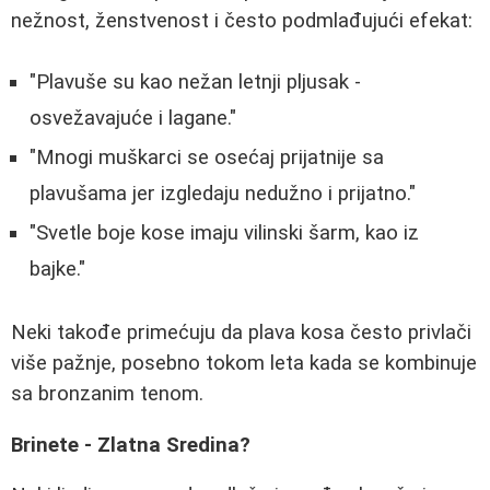
nežnost, ženstvenost i često podmlađujući efekat:
"Plavuše su kao nežan letnji pljusak -
osvežavajuće i lagane."
"Mnogi muškarci se osećaj prijatnije sa
plavušama jer izgledaju nedužno i prijatno."
"Svetle boje kose imaju vilinski šarm, kao iz
bajke."
Neki takođe primećuju da plava kosa često privlači
više pažnje, posebno tokom leta kada se kombinuje
sa bronzanim tenom.
Brinete - Zlatna Sredina?