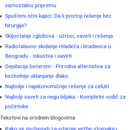
samostalnu pripremu
Spušteni očni kapci: Da li postoji rešenje bez
hirurgije?
Skljoctanje zglobova - uzroci, saveti i rešenja
Radiotalasno skidanje mladeža i bradavica u
Beogradu - Iskustva i saveti
Depilacija šećerom - Prirodna alternativa za
bezbolnije uklanjanje dlaka
Najbolje i najekonomičnije rešenje za celulit
Najbolji saveti za negu biljaka - Kompletni vodič za
početnike
Tekstovi na srodnim blogovima
Kako se motivisati za jutarnje vežbe stomaka i