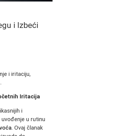
gu i Izbeći
 i iritaciju,
.
etnih Iritacija
kasnijih i
o uvođenje u rutinu
uvoća
. Ovaj članak