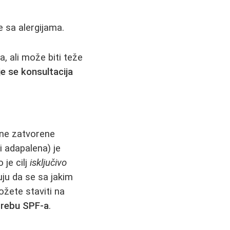
 sa alergijama.
a, ali može biti teže
e se konsultacija
rne zatvorene
i adapalena) je
je cilj
isključivo
ju da se sa jakim
ožete staviti na
trebu SPF-a
.