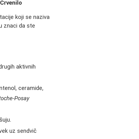
 Crvenilo
acije koji se naziva
su znaci da ste
rugih aktivnih
ntenol, ceramide,
 Roche-Posay
šuju.
vek uz sendvič