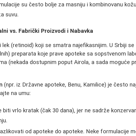
mulacije su često bolje za masniju i kombinovanu kožu
za suvu.
lni vs. Fabrički Proizvodi i Nabavka
i lek (retinoid) koji se smatra najefikasnijim. U Srbiji s
lnih) preparata koje prave apoteke sa sopstvenom labo
ima (nekada dostupnim poput Airola, a sada moguće 
in
(npr. iz Državne apoteke, Benu, Kamilice) je često na
ajte na umu:
 biti vrlo kratak (čak 30 dana), jer ne sadrže konzerva
ju.
azlikovati od apoteke do apoteke. Neke formulacije m