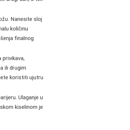
kožu. Nanesite sloj
alu količinu
ošenja finalnog
privikava,
 ili drugim
te koristiti ujutru
rijeru. Ulaganje u
nskom kiselinom je