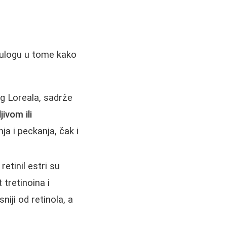
 ulogu u tome kako
g Loreala, sadrže
ivom ili
ja i peckanja, čak i
 retinil estri su
t tretinoina i
sniji od retinola, a