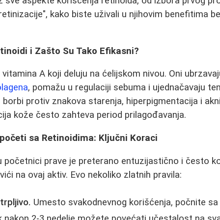
z sve aspekte korišćenja retinoida, od izbora prvog pr
etinizacije", kako biste uživali u njihovim benefitima 
inoidi i Zašto Su Tako Efikasni?
i vitamina A koji deluju na ćelijskom nivou. Oni ubrzava
olagena
, pomažu u regulaciji sebuma i ujednačavaju te
u borbi protiv znakova starenja, hiperpigmentacija i ak
ja kože često zahteva period prilagođavanja.
očeti sa Retinoidima: Ključni Koraci
 početnici prave je preterano entuzijastično i često k
i na ovaj aktiv. Evo nekoliko zlatnih pravila:
trpljivo.
Umesto svakodnevnog korišćenja, počnite sa
k nakon 2-3 nedelje možete povećati učestalost na svak