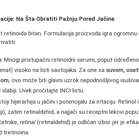
acije: Na Šta Obratiti Pažnju Pored Jačine
 retinoida bitan. Formulacija proizvoda igra ogromnu
vatiti.
:
Mnogi pristupačni retinoidni serumi, poput određeno
denat) visoko na listi sastojaka. Za one sa
suvom, osetlj
žom
, ovo može biti glavni uzrok nepodnošljivog isušivan
slabiji. Uvek pročitajte INCI listu.
oji hijerarhija u jačini i potencijalu za iritaciju: Retinol i
iji), zatim retinaldehid, a najjači su receptni lekovi popu
četnike,
retinal
(retinaldehid) je odličan izbor jer je efika
d tretinoina.