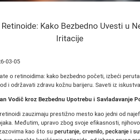
 Retinoide: Kako Bezbedno Uvesti u Ne
Iritacije
6-03-05
te o retinoidima: kako bezbedno početi, izbeći perutanje
vod i održavati zdravu kožnu barijeru. Saveti iz iskustva
an Vodič kroz Bezbednu Upotrebu i Savladavanje Poč
retinoidi zauzimaju prestižno mesto kao jedni od najefi
tojaka. Međutim, upravo zbog svoje efikasnosti, njihov
izazovima kao što su
perutanje, crvenilo, peckanje i s