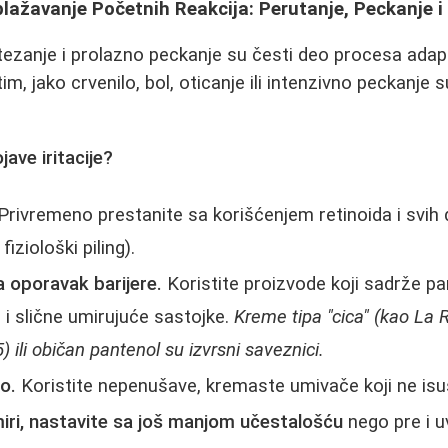
lažavanje Početnih Reakcija: Perutanje, Peckanje i
tezanje i prolazno peckanje su česti deo procesa adapt
tim, jako crvenilo, bol, oticanje ili intenzivno peckanje 
jave iritacije?
Privremeno prestanite sa korišćenjem retinoida i svih d
fiziološki piling).
a oporavak barijere.
Koristite proizvode koji sadrže pa
 i slične umirujuće sastojke.
Kreme tipa "cica" (kao La
 ili običan pantenol su izvrsni saveznici.
o.
Koristite nepenušave, kremaste umivače koji ne isu
iri, nastavite sa još manjom učestalošću
nego pre i u