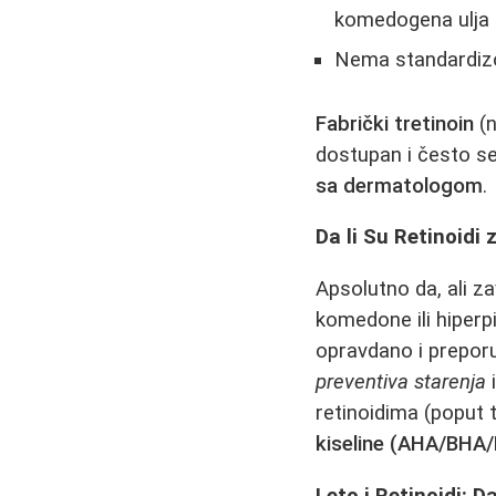
komedogena ulja i
Nema standardizov
Fabrički tretinoin
(n
dostupan i često se 
sa dermatologom
.
Da li Su Retinoidi
Apsolutno da, ali z
komedone ili hiperpi
opravdano i preporu
preventiva starenja
i
retinoidima (poput 
kiseline (AHA/BHA/
Leto i Retinoidi: D