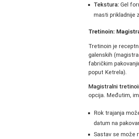
Tekstura:
Gel for
masti prikladnije 
Tretinoin: Magistra
Tretinoin je receptn
galenskih (magistra
fabričkim pakovanj
poput Ketrela).
Magistralni tretino
opcija. Međutim, im
Rok trajanja može
datum na pakovan
Sastav se može r