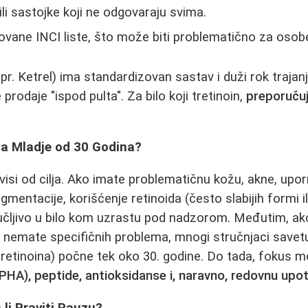
li sastojke koji ne odgovaraju svima.
ane INCI liste, što može biti problematično za osobe
pr. Ketrel) ima standardizovan sastav i duži rok trajanj
prodaje "ispod pulta". Za bilo koji tretinoin,
preporučuj
 za Mladje od 30 Godina?
avisi od cilja. Ako imate problematičnu kožu, akne, upo
gmentacije, korišćenje retinoida (često slabijih formi il
čljivo u bilo kom uzrastu pod nadzorom. Međutim, ako 
 nemate specifičnih problema, mnogi stručnjaci savetu
tretinoina) počne tek oko 30. godine. Do tada, fokus m
PHA), peptide, antioksidanse i, naravno, redovnu upo
a li Praviti Pauzu?