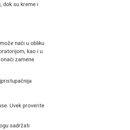
, dok su kreme i
e može naći u obliku
ratorijom, kao i u
pronaći zamene
jpristupačnija
nse. Uvek proverite
ogu sadržati