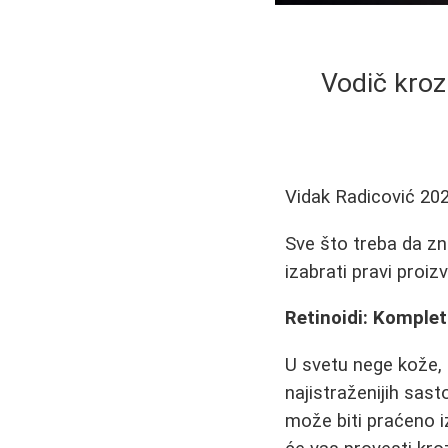
Vodič kroz
Vidak Radicović
202
Sve što treba da zna
izabrati pravi proiz
Retinoidi: Komplet
U svetu nege kože, 
najistraženijih sas
može biti praćeno 