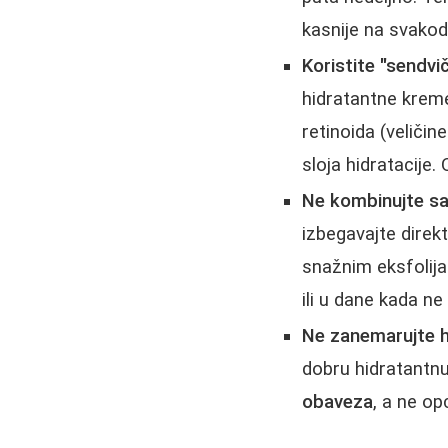
kasnije na svako
Koristite "sendvi
hidratantne kreme
retinoida (veličin
sloja hidratacije.
Ne kombinujte sa
izbegavajte dire
snažnim eksfolija
ili u dane kada ne 
Ne zanemarujte hi
dobru hidratantnu
obaveza
, a ne opc