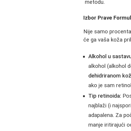
metodu.
Izbor Prave Formul
Nije samo procentat
će ga vaša koža prih
Alkohol u sastavu
alkohol (alkohol 
dehidriranom ko
ako je sam retinol 
Tip retinoida:
Post
najblaži (i najspor
adapalena. Za po
manje iritirajući o