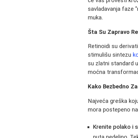
će vas provesti kro
savladavanja faze "r
muka.
Šta Su Zapravo Ret
Retinoidi su derivat
stimulišu sintezu
k
su zlatni standard 
moćna transformaci
Kako Bezbedno Zap
Najveća greška koju
mora postepeno navić
Krenite polako i s
puta nedeljno. Te