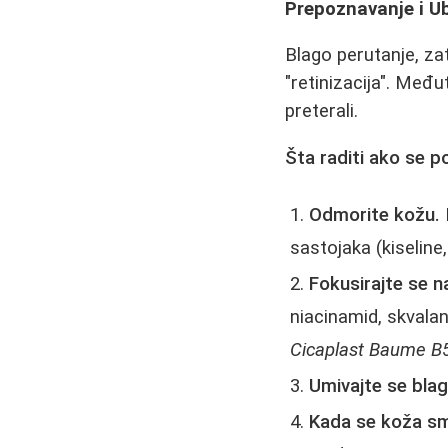
Prepoznavanje i Ub
Blago perutanje, za
"retinizacija". Među
preterali.
Šta raditi ako se po
Odmorite kožu.
sastojaka (kiseline, 
Fokusirajte se n
niacinamid, skvalan
Cicaplast Baume B5)
Umivajte se blag
Kada se koža sm