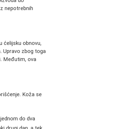
oizvoda do
bez nepotrebnih
ju ćelijsku obnovu,
n. Upravo zbog toga
ni. Međutim, ova
orišćenje. Koža se
 jednom do dva
i drugi dan, a tek