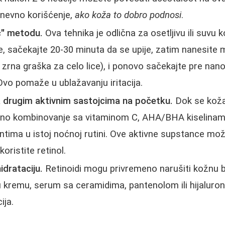
dnevno korišćenje,
ako koža to dobro podnosi
.
č" metodu.
Ova tehnika je odlična za osetljivu ili suvu 
, sačekajte 20-30 minuta da se upije, zatim nanesite m
e zrna graška za celo lice), i ponovo sačekajte pre nan
 Ovo pomaže u ublažavanju iritacija.
 drugim aktivnim sastojcima na početku.
Dok se koža 
ktno kombinovanje sa vitaminom C, AHA/BHA kiselinama
ntima u istoj noćnoj rutini. Ove aktivne supstance može
koristite retinol.
drataciju.
Retinoidi mogu privremeno narušiti kožnu ba
 kremu, serum sa ceramidima, pantenolom ili hijaluro
ija.