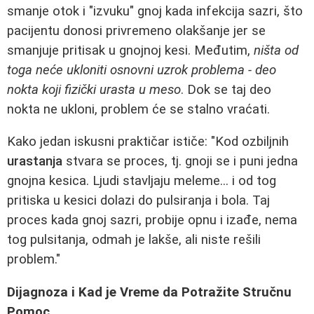
smanje otok i "izvuku" gnoj kada infekcija sazri, što
pacijentu donosi privremeno olakšanje jer se
smanjuje pritisak u gnojnoj kesi. Međutim,
ništa od
toga neće ukloniti osnovni uzrok problema - deo
nokta koji fizički urasta u meso
. Dok se taj deo
nokta ne ukloni, problem će se stalno vraćati.
Kako jedan iskusni praktičar ističe: "Kod ozbiljnih
urastanja
stvara se proces, tj. gnoji se i puni jedna
gnojna kesica. Ljudi stavljaju meleme... i od tog
pritiska u kesici dolazi do pulsiranja i bola. Taj
proces kada gnoj sazri, probije opnu i izađe, nema
tog pulsitanja, odmah je lakše, ali niste rešili
problem."
Dijagnoza i Kad je Vreme da Potražite Stručnu
Pomoc