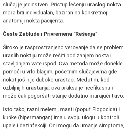
slučaj je jedinstven. Pristup lečenju
uraslog nokta
mora biti individualan, baziran na konkretnoj
anatomiji nokta pacijenta.
Česte Zablude i Privremena "Rešenja"
Široko je rasprostranjeno verovanje da se problem
uraslih noktiju
može rešiti podizanjem nokta i
stavljanjem vate ispod. Ova metoda može donekle
pomoći u vrlo blagim, početnim slučajevima gde
nokat još nije duboko urastao. Međutim, kod
ozbiljnijih
urastanja
, ova praksa je neefikasna i
može čak pogoršati stanje dodatno iritirajući tkivo.
Isto tako, razni melemi, masti (poput Flogocida) i
kupke (hipermangan) imaju svoju ulogu u kontroli
upale i dezinfekciji. Oni mogu da umanje simptome,