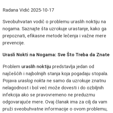
Radana Vidić
2025-10-17
Sveobuhvatan vodič o problemu uraslih noktiju na
nogama. Saznajte šta uzrokuje urastanje, kako ga
prepoznati, efikasne metode lečenja i važne mere
prevencije.
Urasli Nokti na Nogama: Sve Što Treba da Znate
Problem
uraslih noktiju
predstavlja jedan od
najčešćih i najbolnijih stanja koja pogadaju stopala.
Pojava
uraslog nokta
ne samo da uzrokuje znatnu
nelagodnost i bol već može dovesti i do ozbiljnih
infekcija ako se pravovremeno ne preduzmu
odgovarajuće mere. Ovaj članak ima za cilj da vam
pruži sveobuhvatne informacije o ovom problemu,