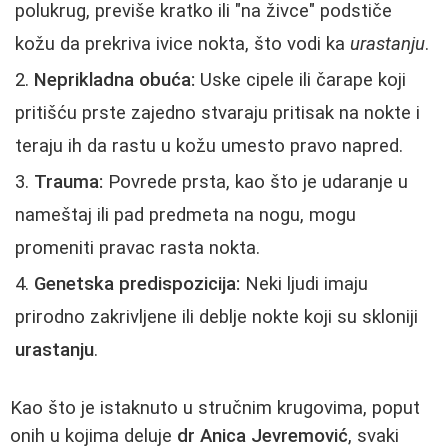
polukrug, previše kratko ili "na živce" podstiče
kožu da prekriva ivice nokta, što vodi ka
urastanju
.
Neprikladna obuća:
Uske cipele ili čarape koji
pritišću prste zajedno stvaraju pritisak na nokte i
teraju ih da rastu u kožu umesto pravo napred.
Trauma:
Povrede prsta, kao što je udaranje u
nameštaj ili pad predmeta na nogu, mogu
promeniti pravac rasta nokta.
Genetska predispozicija:
Neki ljudi imaju
prirodno zakrivljene ili deblje nokte koji su skloniji
urastanju
.
Kao što je istaknuto u stručnim krugovima, poput
onih u kojima deluje
dr Anica Jevremović
, svaki