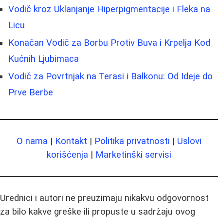
Vodič kroz Uklanjanje Hiperpigmentacije i Fleka na
Licu
Konačan Vodič za Borbu Protiv Buva i Krpelja Kod
Kućnih Ljubimaca
Vodič za Povrtnjak na Terasi i Balkonu: Od Ideje do
Prve Berbe
O nama
|
Kontakt
|
Politika privatnosti
|
Uslovi
korišćenja
|
Marketinški servisi
Urednici i autori ne preuzimaju nikakvu odgovornost
za bilo kakve greške ili propuste u sadržaju ovog