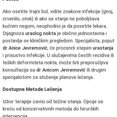
Ako osetite trajni bol, vidite znakove infekcije (gnoj,
crvenilo, otok) ili ako se stanje ne poboljšava
kućnim negom, neophodno je da posetite lekara.
Dijagnoza
uraslog nokta
je obično jednostavna i
postavlja se kliničkim pregledom. Specijalista, poput
dr Anice Jevremović
, će proceniti stepen
urastanja
i prisustvo infekcije. U slučajevima čestih recidiva ili
teških deformiteta nokta, može biti preporučljiva
konsultacija sa
dr Anicom Jevremović
ili drugim
specijalistom za složenije planove lečenja.
Dostupne Metode Lečenja
Izbor terapije zavisi od težine stanja. Opcije se
kreću od konzervativnih metoda do hirurških
intervencija.