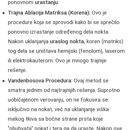
ponovnom
urastanju
.
Trajna Ablacija Matriksa (Korena):
Ovo je
procedure koja se sprovodi kako bi se sprečilo
ponovno izrastanje određenog dela nokta.
Nakon uklanjanja
uraslog nokta
, koren (matriks)
tog dela se uništava hemijski (fenolom), laserom
ili elektrokauterom. Ovo je mnogo trajnije
rešenje.
Vandenbosova Procedura:
Ovaj metod se
smatra jednim od najtrajnijih rešenja. Suprotno
uobičajenom verovanju, on ne fokusira se
isključivo na nokat, već na uklanjanje viška
mekog tkiva sa bočne strane prsta koje
"obuhvata" nokat i tera ga da uraste. Nakon ove