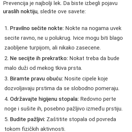
Prevencija je najbolji lek. Da biste izbegli pojavu
uraslih noktiju
, sledite ove savete:
Pravilno sečite nokte:
Nokte na nogama uvek
secite ravno, ne u polukrug. Ivice mogu biti blago
zaobljene turpijom, ali nikako zasecene.
Ne secijte ih prekratko:
Nokat treba da bude
malo duži od mekog tkiva prsta.
Biramte pravu obuću:
Nosite cipele koje
dozvoljavaju prstima da se slobodno pomeraju.
Održavajte higijenu stopala:
Redovno perte
noge i sušite ih, posebno pažljivo između prstiju.
Budite pažljivi:
Zaštitite stopala od povreda
tokom fizičkih aktivnosti.