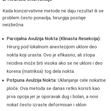
Kada konzervativne metode ne daju rezultat ili se
problem često ponavlja, hirurgija postaje
neizbežna.
Parcijalna Avulzija Nokta (Klinasta Resekcija):
Hirurg pod lokalnom anestezijom ukloni deo
nokta koji urasta. Ovo je efikasno, ali stopa
recidiva može biti visoka ako se ne ukloni i deo
korena (matriksa) tog dela nokta.
Potpuna Avulzija Nokta:
Uklanjanje cele nokatne
ploče. Ova metoda se danas retko koristi kao
prva opcija jer je oporavak dug i bolan, a novi
nokat često izraste deformisan i sklon