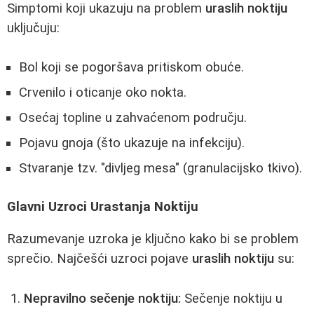
Simptomi koji ukazuju na problem
uraslih noktiju
uključuju:
Bol koji se pogoršava pritiskom obuće.
Crvenilo i oticanje oko nokta.
Osećaj topline u zahvaćenom području.
Pojavu gnoja (što ukazuje na infekciju).
Stvaranje tzv. "divljeg mesa" (granulacijsko tkivo).
Glavni Uzroci Urastanja Noktiju
Razumevanje uzroka je ključno kako bi se problem
sprečio. Najčešći uzroci pojave
uraslih noktiju
su:
Nepravilno sečenje noktiju:
Sečenje noktiju u