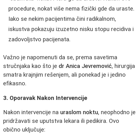
procedure, nokat više nema fizički gde da uraste.
Iako se nekim pacijentima čini radikalnom,
iskustva pokazuju izuzetno nisku stopu recidiva i
zadovoljstvo pacijenata.
Važno je napomenuti da se, prema savetima
stručnjaka kao što je
dr Anica Jevremović
, hirurgija
smatra krajnjim rešenjem, ali ponekad je i jedino
efikasno.
3. Oporavak Nakon Intervencije
Nakon intervencije na
uraslom noktu
, neophodno je
pridržavati se uputstva lekara ili pedikira. Ovo
obično uključuje: