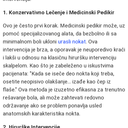
1. Konzervativno Lečenje i Medicinski Pedikir
Ovo je često prvi korak. Medicinski pedikir može, uz
pomoć specijalizovanog alata, da bezbolno ili sa
minimalnom boli ukloni
urasli nokat
. Ova
intervencija je brza, a oporavak je neuporedivo kraći
i lakši u odnosu na klasičnu hiruršku intervenciju
skalpelom. Kao što je zabeleženo u iskustvima
pacijenata: "Kada se iseče deo nokta koji treba,
osetite neopisivo olakšanje... izađe kao čep iz
flaše." Ova metoda je izuzetno efikasna za trenutno
rešavanje bola, ali može zahtevati redovno
održavanje ako se problem ponavlja usled
anatomskih karakteristika nokta.
2. Hirurške Intervencije