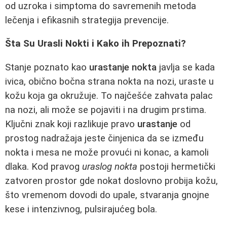
od uzroka i simptoma do savremenih metoda
lečenja i efikasnih strategija prevencije.
Šta Su Urasli Nokti i Kako ih Prepoznati?
Stanje poznato kao
urastanje nokta
javlja se kada
ivica, obično bočna strana nokta na nozi, uraste u
kožu koja ga okružuje. To najčešće zahvata palac
na nozi, ali može se pojaviti i na drugim prstima.
Ključni znak koji razlikuje pravo
urastanje
od
prostog nadražaja jeste činjenica da se između
nokta i mesa ne može provući ni konac, a kamoli
dlaka. Kod pravog
uraslog nokta
postoji hermetički
zatvoren prostor gde nokat doslovno probija kožu,
što vremenom dovodi do upale, stvaranja gnojne
kese i intenzivnog, pulsirajućeg bola.