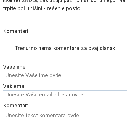
kvalitet života, zaslužuju pažnju i stručnu negu. Ne
trpite bol u tišini - rešenje postoji.
Komentari
Trenutno nema komentara za ovaj članak.
Vaše ime:
Vaš email:
Komentar: