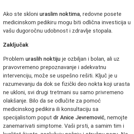
Ako ste skloni
uraslim noktima
, redovne posete
medicinskom pedikiru mogu biti odlična investicija u
vašu dugoročnu udobnost i zdravlje stopala.
Zaključak
Problem
uraslih noktiju
je ozbiljan i bolan, ali uz
pravovremeno prepoznavanje i adekvatnu
intervenciju, može se uspešno rešiti. Ključ je u
razumevanju da dok se fizički deo nokta koji urasta
ne ukloni, svi drugi tretmani su samo privremeno
olakšanje. Bilo da se odlučite za pomoć
medicinskog pedikira ili konsultaciju sa
specijalistom poput
dr Anice Jevremović
, nemojte
zanemarivati simptome. Vaši prsti, a samim tim i