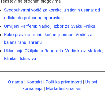
Tekstovi na srodnim blogovima
Sveobuhvatni vodič za korekciju stidnih usana: od
odluke do potpunog oporavka
Omiljeni Parfemi: Najbolji Izbor za Svaku Priliku
Kako pravilno hraniti kućne ljubimce: Vodič za
balansiranu ishranu
Uklanjanje Ožiljaka u Beogradu: Vodič kroz Metode,
Klinike i Iskustva
O nama
|
Kontakt
|
Politika privatnosti
|
Uslovi
korišćenja
|
Marketinški servisi