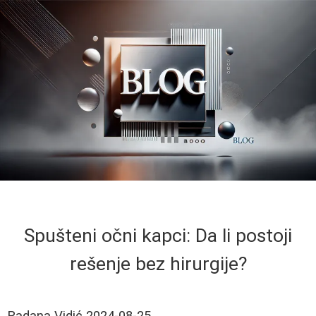
Spušteni očni kapci: Da li postoji
rešenje bez hirurgije?
Radana Vidić
2024-08-25