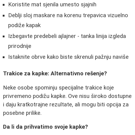
Koristite mat sjenila umesto sjajnih
Deblji sloj maskare na korenu trepavica vizuelno
podiže kapak
Izbegavte predebeli ajlajner - tanka linija izgleda
prirodnije
Istaknite obrve kako biste skrenuli pažnju naviše
Trakice za kapke: Alternativno rešenje?
Neke osobe spominju specijalne trakice koje
privremeno podižu kapke. Ove nisu široko dostupne
i daju kratkotrajne rezultate, ali mogu biti opcija za
posebne prilike.
Da li da prihvatimo svoje kapke?