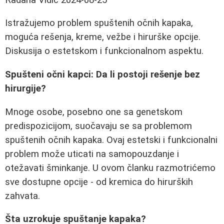
Istražujemo problem spuštenih očnih kapaka,
moguća rešenja, kreme, vežbe i hirurške opcije.
Diskusija o estetskom i funkcionalnom aspektu.
Spušteni očni kapci: Da li postoji rešenje bez
hirurgije?
Mnoge osobe, posebno one sa genetskom
predispozicijom, suočavaju se sa problemom
spuštenih očnih kapaka. Ovaj estetski i funkcionalni
problem može uticati na samopouzdanje i
otežavati šminkanje. U ovom članku razmotrićemo
sve dostupne opcije - od kremica do hirurških
zahvata.
Šta uzrokuje spuštanje kapaka?