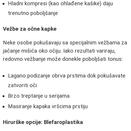
Hladni kompresi (kao ohlađene kašike) daju
trenutno poboljšanje
Vežbe za očne kapke
Neke osobe pokušavaju sa specijalnim vežbama za
jačanje mišića oko očiju. Iako rezultati variraju,
redovno vežbanje može donekle poboljšati tonus:
Lagano podizanje obrva prstima dok pokušavate
zatvoriti oči
Brzo treptanje u serijama
Masiranje kapaka vršcima prstiju
Hirurške opcije: Blefaroplastika