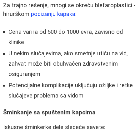
Za trajno rešenje, mnogi se okreću blefaroplastici -
hirurškom
podizanju kapaka
:
Cena varira od 500 do 1000 evra, zavisno od
klinike
U nekim slučajevima, ako smetnje utiču na vid,
zahvat može biti obuhvaćen zdravstvenim
osiguranjem
Potencijalne komplikacije uključuju ožiljke i retke
slučajeve problema sa vidom
Šminkanje sa spuštenim kapcima
Iskusne šminkerke dele sledeće savete: